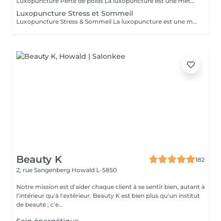
Luxopuncture Perte de poids La luxopuncture est une méthode douce et non invasive qui aide à réguler l'appétit, réduire les fringales et rééquilibrer le métabolisme. Idéale pour accompagner une perte de poids progressive, elle agit également sur le stress et les compulsions alimentaires. Chaque séance est adaptée à vos besoins afin de vous accompagner en douceur vers un meilleur équilibre et des résultats durables. Un accompagnement naturel pour retrouver légèreté, équilibre et bien-être au quotidien.
Luxopuncture Stress et Sommeil
Luxopuncture Stress & Sommeil La luxopuncture est une méthode douce et non invasive qui aide à apaiser le système nerveux, réduire le stress et améliorer la qualité du sommeil. Elle se pratique à l'aide d'un stylo à infrarouge qui stimule des points réflexes du corps, sans aiguille et en toute douceur. Chaque séance est adaptée à vos besoins afin de favoriser un relâchement profond et un apaisement durable. Un accompagnement naturel pour retrouver calme, sérénité et un sommeil réparateur.
Beauty K
182
2, rue Sangenberg
Howald L-5850
Notre mission est d'aider chaque client à se sentir bien, autant à
l'intérieur qu'à l'extérieur. Beauty K est bien plus qu'un institut
de beauté ; c'e...