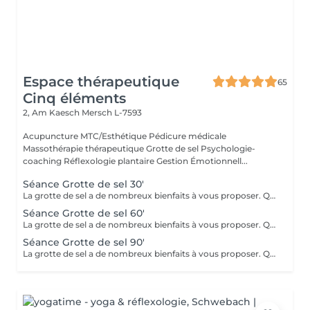
Espace thérapeutique
65
Cinq éléments
2, Am Kaesch
Mersch L-7593
Acupuncture MTC/Esthétique Pédicure médicale
Massothérapie thérapeutique Grotte de sel Psychologie-
coaching Réflexologie plantaire Gestion Émotionnell...
Séance Grotte de sel 30'
La grotte de sel a de nombreux bienfaits à vous proposer. Que ce soit pour un moment de relaxation ou pour soulager des troubles respiratoires, lutter contre les toxines, diminuer l'anxiété, améliorer le sommeil ou l'état de fatigue, ou même bénéficier des bienfaits pour la beauté de la peau et sa reminéralisation ! Transats, plaids, coussins et infusions vous y attendront.
Séance Grotte de sel 60'
La grotte de sel a de nombreux bienfaits à vous proposer. Que ce soit pour un moment de relaxation ou pour soulager des troubles respiratoires, lutter contre les toxines, diminuer l'anxiété, améliorer le sommeil ou l'état de fatigue, ou même bénéficier des bienfaits pour la beauté de la peau et sa reminéralisation ! Transats, plaids, coussins et infusions vous y attendront.
Séance Grotte de sel 90'
La grotte de sel a de nombreux bienfaits à vous proposer. Que ce soit pour un moment de relaxation ou pour soulager des troubles respiratoires, lutter contre les toxines, diminuer l'anxiété, améliorer le sommeil ou l'état de fatigue, ou même bénéficier des bienfaits pour la beauté de la peau et sa reminéralisation ! Transats, plaids, coussins et infusions vous y attendront.