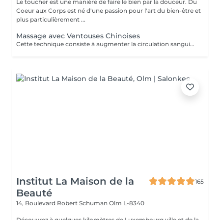
Le toucher est une manière de faire le bien par la douceur. Du
Coeur aux Corps est né d'une passion pour l'art du bien-être et
plus particulièrement ...
Massage avec Ventouses Chinoises
Cette technique consiste à augmenter la circulation sanguine. L'objectif est de créer un effet de succion qui favorisera la décongestion des tissus, l'évacuation des toxines et la mobilité des tissus. Prioritairement, cette pratique s'effectue sur le dos.
Institut La Maison de la
165
Beauté
14, Boulevard Robert Schuman
Olm L-8340
Découvrez à quelques kilomètres de Luxembourg ville et de la