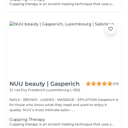
Cupping therapy is an ancient healing technique that uses special cups to create gentle suction on the skin. This suction promotes blood flow, relieves muscle tension, reduces inflammation, and supports deep relaxation. The treatment can help release toxins, improve circulation, and ease chronic pain or stiffness. *Please note that cupping therapy could just be added to a massage service with includes back massage.
NUU beauty | Gasperich
379
21, rue Evy Friederich
Luxembourg L-1552
NAILS - BROWS - LASHES - MASSAGE - EPILATION Gasperich is
for those who know what they need and want to enjoy it
quietly. NUU's most intimate salon - ...
Cupping Therapy
Cupping therapy is an ancient healing technique that uses special cups to create gentle suction on the skin. This suction promotes blood flow, relieves muscle tension, reduces inflammation, and supports deep relaxation. The treatment can help release toxins, improve circulation, and ease chronic pain or stiffness. *Please note that cupping therapy could just be added to a massage service with includes back massage.