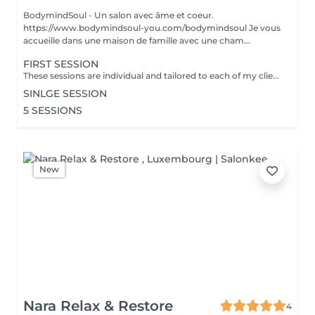
BodymindSoul - Un salon avec âme et coeur.
https://www.bodymindsoul-you.com/bodymindsoul Je vous
accueille dans une maison de famille avec une cham...
FIRST SESSION
These sessions are individual and tailored to each of my clients, as we all have lived our own unique stories and have more to discover. Whether you're feeling low on courage, lost in your path, lacking focus and concentration, disconnected from your body, overwhelmed by fears that dictate your life, or constantly comparing yourself to others, these sessions are designed to assist you on your journey. Together, we find tools to restore emotional balance, achieve inner peace, and work towards your personal goals. How? -Breathing techniques - Visualisation - Specific moves - Reconnecting to your body - Self-reflection Each of the session is : - Language of your choice: English, French, German, Luxembourgish - 45-60 minutes - Structure: Recapping / Exchange & 15-30min Practice / Closing + Defining homework - Via zoom (if you dont have zoom we find an other solution) - Is confidential
SINLGE SESSION
5 SESSIONS
New
Nara Relax & Restore
4