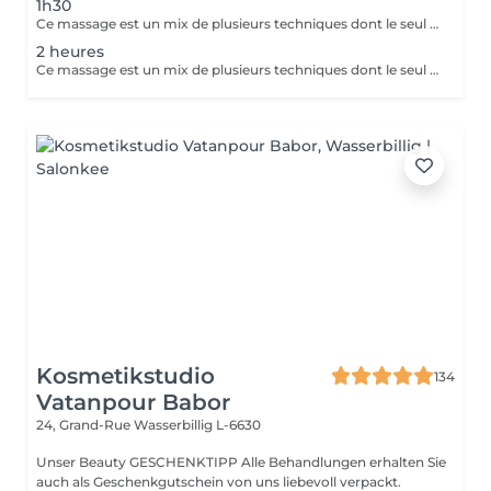
1h30
Ce massage est un mix de plusieurs techniques dont le seul but est : LE RÉSULTAT Chaque mix est étudié et décidé avec vous, car pour améliorer une conséquence, il faut en trouver la cause. Deep Tissue, Myofascial Release, trigger Point, scarping / Gua-Sha, cupping therapy combinées pour une efficacité maximale !! Douleurs chronique ou passagères, augmentation de performances ou récupération, relaxation physique ou mentale, détoxication, drainage, la combinaison de toutes ces techniques est illimitée.
2 heures
Ce massage est un mix de plusieurs techniques dont le seul but est : LE RÉSULTAT Chaque mix est étudié et décidé avec vous, car pour améliorer une conséquence, il faut en trouver la cause. Deep Tissue, Myofascial Release, trigger Point, scarping / Gua-Sha, cupping therapy combinées pour une efficacité maximale !! Douleurs chronique ou passagères, augmentation de performances ou récupération, relaxation physique ou mentale, détoxication, drainage, la combinaison de toutes ces techniques est illimitée.
Kosmetikstudio
134
Vatanpour Babor
24, Grand-Rue
Wasserbillig L-6630
Unser Beauty GESCHENKTIPP Alle Behandlungen erhalten Sie
auch als Geschenkgutschein von uns liebevoll verpackt.