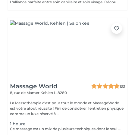
L'alliance parfaite entre soin capillaire et soin visage. Découvrez notre nouveau Head Spa Sublimateur qui marie le meilleur des soins capillaires et des soins visage pour une expérience de bien-être et de beauté complète. Conçu pour sublimer vos cheveux tout en revitalisant votre peau, ce soin est une véritable parenthèse de détente et de régénération. En Quoi Consiste ce soin ? Le Head Spa Sublimateur est un protocole unique qui agit en profondeur sur vos cheveux, votre cuir chevelu et votre visage: - Soin Capillaire Personnalisé: Nettoyage, massage et application de soins adaptés pour purifier le cuir chevelu, renforcer la fibre capillaire et sublimer vos cheveux. - Rituel visage: Un soin ciblé pour hydrater, apaiser et illuminer la peau, en utilisant des produits premium et techniques expertes. - Massage Relaxant: Une gestuelle douce et enveloppante pour une détente absolue, favorisant la circulation et l'oxygénation des tissus. Les Bienfaits - Pour vos cheveux: Un cuir chevelu purifié, des cheveux plus brillants, plus doux et revitalisés en profondeur. - Pour votre peau: Un teint éclatant, une peau repulpée et nourrie, visiblement apaisée. - Pour votre Bien-être: Une relaxation totale et un moment de lâcher-prise unique. Un moment d'exception pour sublimer votre beauté naturelle Un sèche cheveux et des brosses sont mis à votre disposition pour que vous ne repartiez pas avec la tête mouillée
Massage World
133
8, rue de Mamer
Kehlen L-8280
La Massothérapie c'est pour tout le monde et MassageWorld
est votre atout réussite ! Fini de considérer l'entretien physique
comme un luxe réservé à ...
1 heure
Ce massage est un mix de plusieurs techniques dont le seul but est : LE RÉSULTAT Chaque mix est étudié et décidé avec vous, car pour améliorer une conséquence, il faut en trouver la cause. Deep Tissue, Myofascial Release, Trigger Point, Scraping Gua-Sha, Cupping Therapy combinées pour une efficacité maximale !! Douleurs chronique ou passagères, augmentation de performances ou récupération, relaxation physique ou mentale, détoxication, drainage, la combinaison ces techniques offrent des possibilités illimitées.