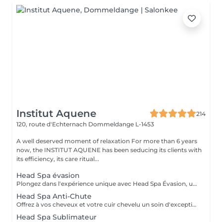
Institut Aquene
214
120, route d'Echternach
Dommeldange L-1453
A well deserved moment of relaxation For more than 6 years
now, the INSTITUT AQUENE has been seducing its clients with
its efficiency, its care ritual...
Head Spa évasion
Plongez dans l'expérience unique avec Head Spa Évasion, un soin dédié exclusivement à votre cuir chevelu. Ce rituel express est idéal pour découvrir les bienfaits du Head Spa, alliant relaxation profonde et stimulation du cuir chevelu. Un Moment Pour Vous Évader - Nettoyage en profondeur: Élimination des impuretés pour un cuir chevelu purifié. - Massage ciblé: Une gestuelle relaxante qui stimule la microcirculation et soulage les tensions. - Hydratation et soin: Des produits adaptés pour nourrir et revitaliser votre cuir chevelu. Un sèche cheveux et des brosses sont mis à votre disposition pour que vous ne repartiez pas avec la tête mouillée.
Head Spa Anti-Chute
Offrez à vos cheveux et votre cuir chevelu un soin d'exception avec notre Head Spa Anti-chute, utilisant les produits haut de gamme NANNIC. Ce traitement innovant a été conçu pour prévenir la chute des cheveux, favoriser leur repousse et renforcer leur santé globale. Les Bienfaits des Produits NANNIC Les soins NANNIC sont formulés avec des complexes innovants et des ingrédients naturels tels que: - Peptides bioactifs: stimulent la croissance et renforcent les racines. - Extraits végétaux: Apaisent et rééquilibrent le cuir chevelu. - Technologie NBE: Optimise la pénétration des actifs pour des résultats visible dès les premières séances. Afin de prolonger les bienfaits à la maison, bénéficiez d'une réduction de 15% sur la gamme capillaire ainsi que les trousses au format voyage et/ou découverte. Un sèche cheveux et des brosses sont mis à votre disposition pour que vous ne repartiez pas avec la tête mouillée
Head Spa Sublimateur