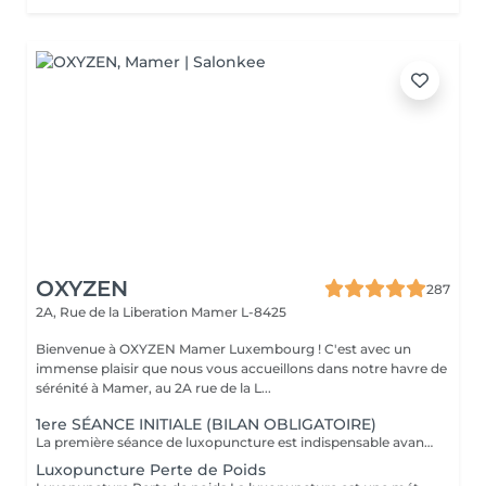
OXYZEN
287
2A, Rue de la Liberation
Mamer L-8425
Bienvenue à OXYZEN Mamer Luxembourg ! C'est avec un
immense plaisir que nous vous accueillons dans notre havre de
sérénité à Mamer, au 2A rue de la L...
1ere SÉANCE INITIALE (BILAN OBLIGATOIRE)
La première séance de luxopuncture est indispensable avant de débuter tout programme. D'une durée d'environ 1 heure, elle se déroule en deux temps : 30 minutes d'échange approfondi (anamnèse) pour comprendre vos besoins, vos habitudes et définir vos objectifs 30 minutes de séance de luxopuncture, adaptée en fonction de cet échange Cette étape permet de personnaliser votre accompagnement et d'optimiser les résultats. Chaque protocole est ainsi ajusté à votre profil (poids, stress, sommeil, compulsions). Séance essentielle pour un suivi efficace et durable Permet un accompagnement sur mesure Un premier pas vers votre équilibre et votre bien-être durable.
Luxopuncture Perte de Poids