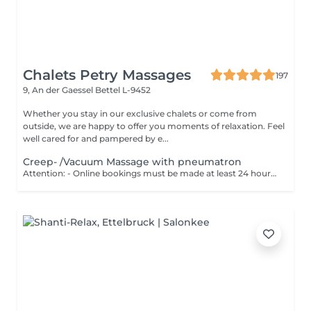
Chalets Petry Massages
197
9, An der Gaessel
Bettel L-9452
Whether you stay in our exclusive chalets or come from
outside, we are happy to offer you moments of relaxation. Feel
well cared for and pampered by e...
Creep- /Vacuum Massage with pneumatron
Attention: - Online bookings must be made at least 24 hours in advance. - If you would like to book a massage at short notice (less than 24 hours in advance), please call +49 173 390 20 62. - If you have to cancel the massage, we kindly ask you to do so at least 24 hours in advance, otherwise we will have to charge 70% of the price of the massage. - Employees and times can be adjusted if necessary, after consultation with you. Your body is massaged with a skin-friendly alkaline oil, the muscles relaxes and blockages are released. Then parts of the body are treated with a vacuum massage technique. This stimulates the body parts with a pulsating negative pressure to deacidify and excrete toxins.