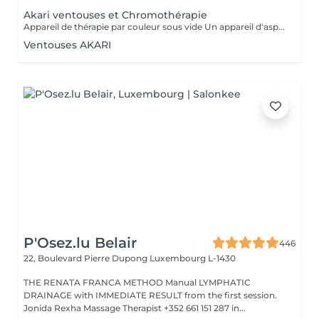
Akari ventouses et Chromothérapie
Appareil de thérapie par couleur sous vide Un appareil d'aspiration - complété avec 21 couleurs (barre de couleurs Akari). APPLICATIONS En cosmétique, en massage, en physiothérapie et dans le domaine médical. AVANTAGE En raison du vide, de la levée sans pression, la circulation sanguine et la lymphe sont stimulées. Ce vide est constant, finement contrôlé et réglable. Il a un train doux. Cela signifie qu'il peut également être utilisé sur les zones les plus sensibles - cicatrices, contour des yeux, lèvres, zones douloureuses ... APPLICATIONS POSSIBLES EN COSMÉTIQUE, Pour resserrer et affiner le visage (rides autour des yeux et des lèvres), cou et décolleté les bras supérieurs , ventre , hanche , cellulite DANS LE MASSAGE, drainage , réflexologie , tissu conjonctif, le drainage lymphatique , compensation des méridiens , dans les blessures sportives Pour le post-traitement des opérations faciales Possibilité d'utiliser une pyramide de cristal de roche pour faire des stimulations de couleur.
Ventouses AKARI
P'Osez.lu Belair
446
22, Boulevard Pierre Dupong
Luxembourg L-1430
THE RENATA FRANCA METHOD Manual LYMPHATIC
DRAINAGE with IMMEDIATE RESULT from the first session.
Jonida Rexha Massage Therapist +352 661 151 287 in...