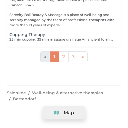
Canach L-5412
Serenity Bali Beauty & Massage is a place of well-being and
serenity managed by the team of professional therapists with
more than 10 years of experie...
Cupping Therapy
25 min cupping 35 min massage drainage An ancient form of alternative medicine in which a therapist puts special cups on your skin for a few minutes to create suction. People get it for many purposes, including to help with pain, inflammation, blood flow, relaxation and well-being, and as a type of deep-tissue massage.
«
1
2
3
»
Salonkee
Well-being & alternative therapies
Bettendorf
Map