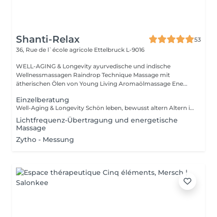
Shanti-Relax
53
36, Rue de l`école agricole
Ettelbruck L-9016
WELL-AGING & Longevity ayurvedische und indische
Wellnessmassagen Raindrop Technique Massage mit
ätherischen Ölen von Young Living Aromaölmassage Ene...
Einzelberatung
Well-Aging & Longevity Schön leben, bewusst altern Altern ist kein Rückschritt es ist ein natürlicher Wandel, den wir mit Achtsamkeit und Lebensfreude gestalten können. Well-Aging bedeutet, den eigenen Körper zu verstehen, ihn zu unterstützen und mit ihm in Harmonie zu leben Tag für Tag, Jahr für Jahr. Dein Weg beginnt hier Ob du erste Zeichen der Hautalterung spürst, deinen Schlaf verbessern möchtest oder einfach mehr Energie im Alltag suchst Ich begleite dich mit Herz, Wissen und maßgeschneiderten Lösungen. Denn die besten Jahre sind nicht vorbei sie beginnen genau jetzt.
Lichtfrequenz-Übertragung und energetische
Massage
Zytho - Messung