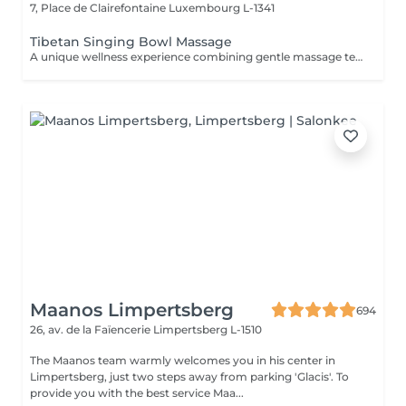
7, Place de Clairefontaine
Luxembourg L-1341
Tibetan Singing Bowl Massage
A unique wellness experience combining gentle massage techniques, aromatic oils, and the soothing sounds of Tibetan singing bowls. The harmonious vibrations and calming tones create a deeply immersive atmosphere, helping you disconnect from daily stress and enjoy a moment of complete tranquility.
Maanos Limpertsberg
694
26, av. de la Faïencerie
Limpertsberg L-1510
The Maanos team warmly welcomes you in his center in
Limpertsberg, just two steps away from parking 'Glacis'. To
provide you with the best service Maa...