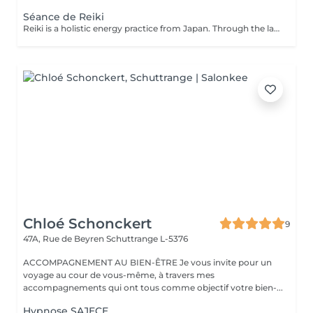
Séance de Reiki
Reiki is a holistic energy practice from Japan. Through the laying on of hands, the flow of energy in the body is harmonized and the self-healing powers are activated.
Chloé Schonckert
9
47A, Rue de Beyren
Schuttrange L-5376
ACCOMPAGNEMENT AU BIEN-ÊTRE Je vous invite pour un
voyage au cour de vous-même, à travers mes
accompagnements qui ont tous comme objectif votre bien-...
Hypnose SAJECE