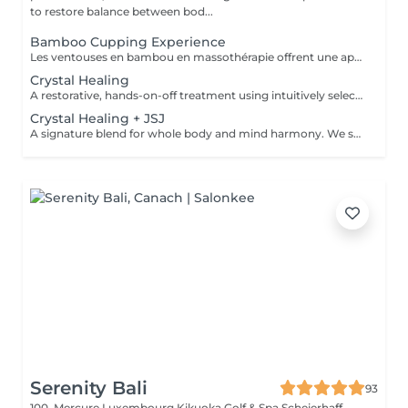
to restore balance between bod...
Bamboo Cupping Experience
Les ventouses en bambou en massothérapie offrent une approche naturelle, douce et non invasive pour le soin du corps Elles agissent en profondeur tout en respectant les tissus, sans provoquer de douleur ni de marques. Bienfaits principaux : Stimulent la microcirculation sanguine et améliorent l'oxygénation des tissus Favorisent la récupération musculaire et réduisent les tensions, notamment au niveau du dos et de la nuque Produisent un effet de drainage lymphatique, aidant à diminuer les dèmes Améliorent la tonicité et l'élasticité de la peau Induisent une relaxation profonde, bénéfique en cas de stress Grâce aux propriétés naturelles du bambou, le massage se caractérise par un glissement fluide et une pression maîtrisée, garantissant un soin confortable et non traumatique. Contre-indications : Affections cutanées inflammatoires, varices, hypertension artérielle sévère, fragilité vasculaire.
Crystal Healing
A restorative, hands-on-off treatment using intuitively selected crystals placed on and around the body. - A 20 minute phone call before the session to explore your goals and tailor your plan - A personalized Crystal body layout (and intention focused grids if needed) - Chakra balancing to realign and stabilize your energy centers - Energy field cleansing (aura sweep, grounding, and sealing) - Yin-Yang harmonization for overall energetic coherence - Aftercare suggestions Ideal for: stress relief, emotional balance, mental clarity, energetic reset. For questions and additional information, please contact claudia@4elements.lu
Crystal Healing + JSJ
A signature blend for whole body and mind harmony. We set your intention, select specific crystals, and apply JSJ flows that complement your needsperfect for layered support (physical, emotional, and subtle energy). For questions and additional information, please contact claudia@4elements.lu
Serenity Bali
93
100, Mercure Luxembourg Kikuoka Golf & Spa Scheierhaff