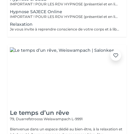
IMPORTANT ! POUR LES RDV HYPNOSE (présentiel et en ligne) : vous recevrez un mail 2 jours avant la séance afin de m'indiquer les motifs de votre consultation. Le principe de l'hypnose est de modifier votre système de croyance en installant de nouveaux programmes internes, qui correspondent à ce que vous êtes. L'hypnose SAJECE agit par le biais d'histoires métaphoriques afin de transmettre des messages à votre inconscient pour vous libérer de vos peurs et croyances limitantes. Ainsi, elle vous permet de mettre en place les changements dont vous avez besoin dans votre vie, pour vous aider à être dans le moment présent, et reprendre confiance en vous. Elle vous aide à prendre du recul sur des situations et à changer vos croyances pour votre mieux-être. L'hypnose SAJECE vous aide à sortir les émotions coincées, à comprendre vos besoins et à être à l'écoute de vous-même. C'est un outil puissant qui a pour objectif d'agir sur l'origine d'un problème pour vous en débarrasser définitivement, afin que vous puissiez redevenir acteur de votre vie. En rééduquant vos pensées (du négatif vers le positif), vous pourrez observer un tout nouveau monde s'ouvrir à vous et avec, de nouvelles possibilités pour vivre la vie dont vous avez envie - car vous êtes le seul créateur de celle-ci !
Hypnose SAJECE Online
IMPORTANT ! POUR LES RDV HYPNOSE (présentiel et en ligne) : vous recevrez un mail 2 jours avant la séance afin de m'indiquer les motifs de votre consultation. Merci Une séance d'hypnose à distance (en ligne ou par téléphone) est aussi efficace qu'une séance en présentiel dans mon cabinet au Luxembourg. Les séances à distance sont idéales si vous souhaitez par les faire le soir juste avant de vous endormir. Comme en cabinet, j'aurai créé une séance sur-mesure pour vous, et vous pourrez vous laisser guider par ma voix à travers les histoires que je vous raconte. Une fois la séance terminée, vous pourrez retourner à vos activités ou simplement vous coucher.
Relaxation
Je vous invite à reprendre conscience de votre corps et à libérer vos tensions, au cours d'une séance de relaxation guidée. Reconnectez-vous à vos émotions, vos envies et vos besoins, à travers la respiration, la visualisation et les vibrations magiques des bols chantants tibétains. Accordez-vous un moment de bien-être et laissez-vous porter par cette douce expérience.
Le temps d’un rêve
79, Duarrefstrooss
Weiswampach L-9991
Bienvenue dans un espace dédié au bien-être, à la relaxation et