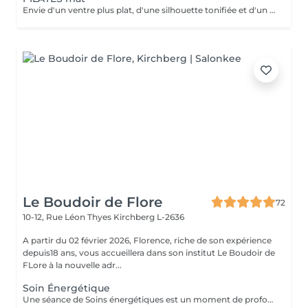
Envie d'un ventre plus plat, d'une silhouette tonifiée et d'un regain d'énergie ? Rejoignez mon cours de Pilates Mat en petit groupe ! Chaque séance vous fait travailler les abdominaux profonds, améliore votre posture, soulage le mal de dos et sculpte votre corps efficacement. Avec seulement 5 places disponibles, vous profitez d'un suivi personnalisé et de corrections adaptées pour maximiser vos résultats. Merci de prévoir l'appoint en espèces. 36 rue du Golf L-1638 Senningerberg Parking gratuit Toute réservation non honorée est due. Toute réservation non annulée 48h avant est due.
Le Boudoir de Flore
72
10-12, Rue Léon Thyes
Kirchberg L-2636
A partir du 02 février 2026, Florence, riche de son expérience
depuis18 ans, vous accueillera dans son institut Le Boudoir de
FLore à la nouvelle adr...
Soin Énergétique
Une séance de Soins énergétiques est un moment de profond bien-être et de lâcher-prise, un moment précieux pour vous reconnecter avec vous-même. L'harmonisation énergétique permet de prendre soin de soi sans être envahi par le mental et les émotions, de libérer les blocages et mémoires du passé, de (re)trouver pleinement son potentiel d'énergie, sa force vitale et créatrice, de s'aimer et s'accepter et enfin, vivre l'amour inconditionnel, d'être en paix avec soi même et de ressentir centrage et légèreté. Les soins énergétiques que je pratique nettoient les différents corps énergétiques (physique, émotionnel, mental, spirituel) et visent à dissoudre les blocages et les croyances limitantes qui nous empêchent d'avancer positivement dans la vie. Avant tout travail énergétique, quelle que soit la méthode holistique, il est important de procéder à un diagnostic énergétique de la personne. A qui s'adresse le soin énergétique ? Ils peuvent être réalisés sur tout le monde, à tous âges, quelques soient les antécédents, les maladies et les traitements en cours. Les Soins Energétiques ne présentent pas de contre-indication, prévoir juste un temps de repos après une séance. A noter que ces thérapies ne remplacent pas, en aucun cas, la médecine conventionnelle. Mon approche énergétique est dépouillée de toute attache religieuse et ne demande pas au consultant de cheminement spirituel particulier. NB : chaque minute additionnelle au temps prévu sera facturée 1€. Merci. Pour une première expérience, choisissez la séance de 75 mn.