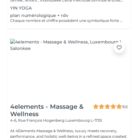
famille , enfant , individuelle Cette méthode diminue le stress, relâche les blocages émotionnels, calme les douleurs physiques, et vous amener à un bien-être général, ainsi qu'une paix intérieure. Libère les blocages énergétiques, renforce le système immunitaire, atténue la douleur et élimine les toxines du corps
YIN YOGA
plan numérologique + rdv
Chaque nombre et chiffre possèdent une symbolique forte et connue depuis la nuit des temps. Plusieurs outils sont à votre disposition pour découvrir votre personnalité, votre avenir ou tout simplement trouver des réponses précises à vos questions.
4elements - Massage &
102
Wellness
4-6, Rue François Hogenberg
Luxembourg L-1735
At 4Elements Massage & Wellness, luxury meets recovery,
performance, and holistic well-being in a refined space created