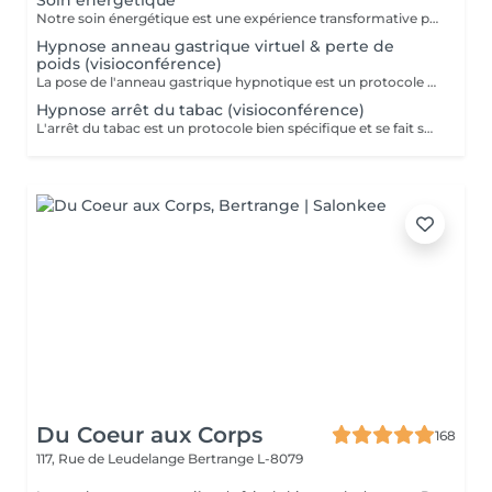
Soin énergétique
Notre soin énergétique est une expérience transformative pour libérer blocages et tensions, tout en cultivant une paix intérieure profonde. Ce traitement unique agit sur les énergies environnantes et utilise des techniques éprouvées pour harmoniser l'énergie vitale de votre corps. Avec une approche holistique, nous ciblons les déséquilibres énergétiques qui influent sur votre santé physique et émotionnelle. Basée sur l'interaction avec les champs énergétiques, cette méthode restaure l'équilibre entre corps, esprit et âme. Ce soin, apaisant et régénérant, stimule vos capacités naturelles d'auto-guérison, renforçant vitalité et clarté mentale. Idéal pour se sentir revitalisé, allégé du quotidien, et en harmonie avec soi-même.
Hypnose anneau gastrique virtuel & perte de
poids (visioconférence)
La pose de l'anneau gastrique hypnotique est un protocole bien spécifique et se fait sur 4 séances. Une séance de suivi est également comprise dans le forfait. L'anneau gastrique hypnotique sera bénéfique pour quiconque a un surpoids de 10kg ou plus. La solution hypnotique vous permet de perdre vos kilos en trop sans passer par la case chirurgie chère et dangereuse. Grâce à l'anneau gastrique hypnotique, vous créez un rapport différent avec la nourriture afin de changer vos habitudes alimentaires durablement. Plus d'informations sur : http://jgchypnose.com
Hypnose arrêt du tabac (visioconférence)
L'arrêt du tabac est un protocole bien spécifique et se fait sur 4 séances. Une séance de suivi est également comprise dans le forfait. Motivé à vous libérer du tabac ? Agissez, reprenez votre vie en main et libérez-vous de ces comportements automatiques. Grâce aux suggestions mentales, l'hypnose offre des résultats spectaculaires.
Du Coeur aux Corps
168
117, Rue de Leudelange
Bertrange L-8079