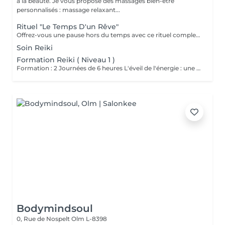
à la beauté. Je vous propose des massages bien-être
personnalisés : massage relaxant...
Rituel "Le Temps D'un Rêve"
Offrez-vous une pause hors du temps avec ce rituel complet alliant détente et harmonisation. Ce soin débute par une purification des mains et des pieds : gommage et masque pour les mains, bain, gommage et masque pour les pieds, pour une sensation de légèreté et de douceur. Il se poursuit avec un soin visage fondamental, suivi d'un énergétique Reiki. Le rituel se termine par un massage relaxant, pour un lâcher-prise profond et durable. Un moment de bien-être absolu le temps d'un rêve.
Soin Reiki
Formation Reiki ( Niveau 1 )
Formation : 2 Journées de 6 heures L'éveil de l'énergie : une initiation à l'énergie universelle du Reiki Usui. Ce 1er niveau permet d'apprendre à canaliser et transmettre l'énergie par imposition des mains, sur soi et sur autrui. La formation aborde les bases de la méthode traditionnelle de Mikao Usui, la purification énergétique, les auto-traitements et la découverte du centre intérieur. Cours en présentiel, théorique , pratique et initiation. Accessible a tous. Prévoir son pique nique.
Bodymindsoul
0, Rue de Nospelt
Olm L-8398