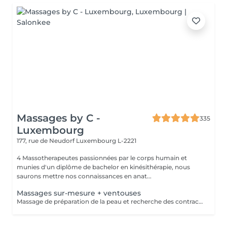
Massages by C -
335
Luxembourg
177, rue de Neudorf
Luxembourg L-2221
4 Massotherapeutes passionnées par le corps humain et
munies d'un diplôme de bachelor en kinésithérapie, nous
saurons mettre nos connaissances en anat...
Massages sur-mesure + ventouses
Massage de préparation de la peau et recherche des contractures suivis pas la pose des ventouses. Le vide est créé à l'aide d'une flamme, aucune sensation de chaud n'est ressentie durant le procédé et la technique est peu douloureuse. Le but de la cupping therapy est de soulager les tensions musculaires tout en promouvant la circulation sanguine et lymphatique.