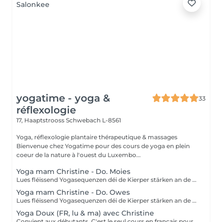
yogatime - yoga &
33
réflexologie
17, Haaptstrooss
Schwebach L-8561
Yoga, réflexologie plantaire thérapeutique & massages
Bienvenue chez Yogatime pour des cours de yoga en plein
coeur de la nature à l'ouest du Luxembo...
Yoga mam Christine - Do. Moies
Lues fléissend Yogasequenzen déi de Kierper stärken an de Geescht entspanen. Fir Leit mat Yogaerfahrung an Ufänger.
Yoga mam Christine - Do. Owes
Lues fléissend Yogasequenzen déi de Kierper stärken an de Geescht entspanen. Fir Leit mat Yogaerfahrung an Ufänger.
Yoga Doux (FR, lu & ma) avec Christine
Convient aux débutants. C'est le seul cours en français pour le moment. Ce cours est composé d'exercices de mobilisation et de respiration, de postures de yoga simples et douces pour les articulations, les mouvements sont effectués lentement. Nous utilisons des briques, des coussins ou des chaises pour rendre certaines postures plus accessibles.