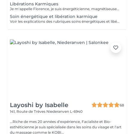
Libérations Karmiques
Je m'appelle Florence, je suis énergéticienne, magnétiseuse, passeuse d'âme, karmathérapeute et médium clairaudiente et clairvoyante. Les soins karmiques que je propose sont des soins énergétiques qui vont essentiellement travailler sur votre structure énergétique reliée à votre vie actuelle afin de libérer et nettoyer les empreintes de ces mémoires ancestrales négatives. Les soins karmiques et transgénérationnels consistent à aller libérer des mémoires, des blessures et blocages issus de nos vies antérieures dont votre structure énergétique porte encore l'empreinte. Certaines de ces mémoires douloureuses se rattachent directement à votre âme, d'autres sont associées à votre famille, dans ce cas nous parlons de mémoires transgénérationnelles. Lorsque je travaille sur des mémoires karmiques, grâce à la médiumnité, je peux retracer vos vies antérieures et voir précisément les blocages, les blessures, les émotions négatives liés à vos problèmes actuels. Vous allez vivre des moments de partage, et vous sentirez cette libération karmique par des sensations d'apaisement et de soulagement. Je conseille de faire dans un premier temps le soin énergétique et ensuite le soin libération karmique. Voter traitement en sera beaucoup plus efficace Vous allez prendre conscience pour quelles raisons vous êtes attiré par certains lieux, certaines personnalités etc. Cela donnera l'explication également sur vos comportements, vos préférences, vos craintes. NB : pour chaque minute additionnelle au temps prévu sera facturée 1€. Merci
Soin énergétique et libération karmique
Voir les explications des rubriques soins énergétiques et libérations karmiques. Pour chaque minute additionnelle au temps prévu, 1€ sera facturé. Merci de votre compréhension.
Layoshi by Isabelle
68
141, Route de Trèves
Niederanven L-6940
...Riche de mes 20 années d'expérience, Facialiste et Bio-
esthéticienne je suis spécialisée dans les soins du visage et l'art
du massage comme le KOBI...