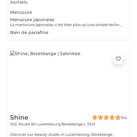
équitable.
Manucure
Manucure japonaise
La manucure japonaise, c'est bien plus qu'une simple technique de soin des ongles. Le but, c'est vraiment de redonner de l'éclat et de la vitalité aux ongles. Des ingrédients naturels sont utilisés pour chouchouter les ongles et mettre en valeur leur beauté innée : - on nourrit et on renforce les ongles avec des produits comme la cire d'abeille, le lait de riz et le soja. - on utilise des outils spécifiques et des techniques toutes douces, comme un polissage délicat et l'application de pâtes riches en nutriments.
Bain de parrafine
Shine
144
202, Route de Luxembourg
Bereldange L-7241
Discover our beauty studio in Luxembourg, Bereldange.