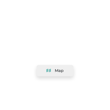
Map
Company
Support