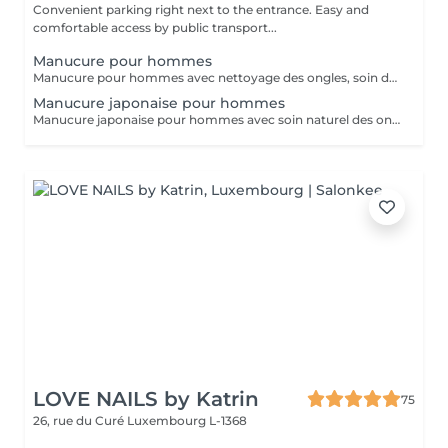
Convenient parking right next to the entrance. Easy and
comfortable access by public transport...
Manucure pour hommes
Manucure pour hommes avec nettoyage des ongles, soin des cuticules, mise en forme et hydratation des mains. Idéal pour des mains propres, soignées et naturelles.
Manucure japonaise pour hommes
Manucure japonaise pour hommes avec soin naturel des ongles, polissage avec pâte minérale et poudre nutritive. Renforce les ongles, donne une brillance naturelle et un aspect soigné sans vernis.
LOVE NAILS by Katrin
75
26, rue du Curé
Luxembourg L-1368