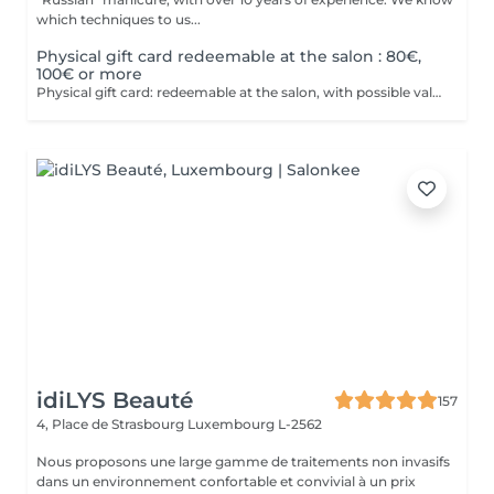
which techniques to us...
Physical gift card redeemable at the salon : 80€,
100€ or more
Physical gift card: redeemable at the salon, with possible values of 80€, 100€, or more than 100€. Electronic gift card: redeemable via email, with any value of your choice, available for purchase here on this website. Our gift vouchers are valid for all our services and can be used multiple times.
idiLYS Beauté
157
4, Place de Strasbourg
Luxembourg L-2562
Nous proposons une large gamme de traitements non invasifs
dans un environnement confortable et convivial à un prix