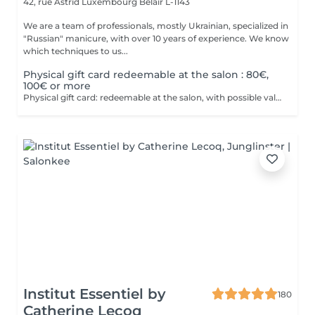
42, rue Astrid
Luxembourg Belair L-1143
We are a team of professionals, mostly Ukrainian, specialized in
"Russian" manicure, with over 10 years of experience. We know
which techniques to us...
Physical gift card redeemable at the salon : 80€,
100€ or more
Physical gift card: redeemable at the salon, with possible values of 80€, 100€, or more than 100€. Electronic gift card: redeemable via email, with any value of your choice, available for purchase here on this website. Our gift vouchers are valid for all our services and can be used multiple times.
Institut Essentiel by
180
Catherine Lecoq