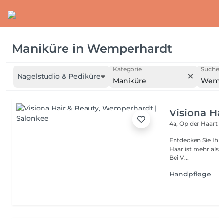
Maniküre
in
Wemperhardt
Kategorie
Suche
Nagelstudio & Pediküre
Maniküre
Wem
Visiona H
4a, Op der Haar
Entdecken Sie Ihren individue
Haar ist mehr als nur eine Frisur es 
Bei V...
Handpflege