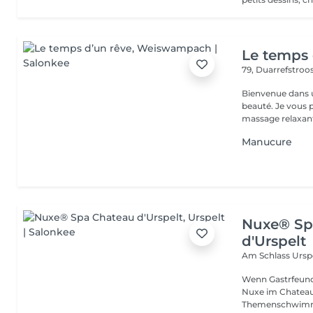
Le temps 
79, Duarrefstroo
Bienvenue dans un
beauté. Je vous propose des massages bien-être personnalisés :
massage relaxant
Manucure
Nuxe® Sp
d'Urspelt
Am Schlass
Ursp
Wenn Gastrfeunds
Nuxe im Chateau Urspelt g
Themenschwimmb