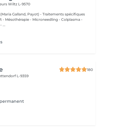
deurs
Wiltz L-9570
 (Maria Galland, Payot) - Traitements spécifiques
ift - Mésothérapie - Microneedling - Colplasma -
 ...
ns
e
180
ettendorf L-9359
-permanent