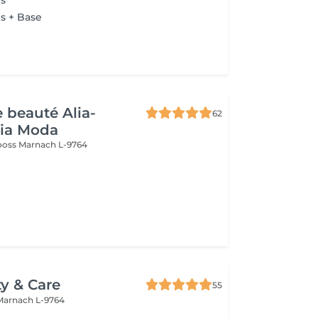
s
s + Base
e beauté Alia-
62
Pia Moda
rooss
Marnach L-9764
ty & Care
55
Marnach L-9764