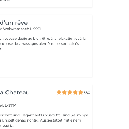
d’un rêve
ss
Weiswampach L-9991
 espace dédié au bien-être, à la relaxation et à la
...
a Chateau
580
elt L-9774
chaft und Eleganz auf Luxus trifft , sind Sie im Spa
enau richtig! Ausgestattet mit einem
ad i...