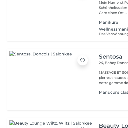
Mein Name ist Pa
Schönheitssalon ein.
Care einen Ort ...
Maniküre
Wellnessmani
Sentosa
24, Bohey
Donco
MASSAGE ET SOIN Massage relaxant, énergisant, destres
pierres chaudes
notre gamme de s
Manucure cla
Beauty L