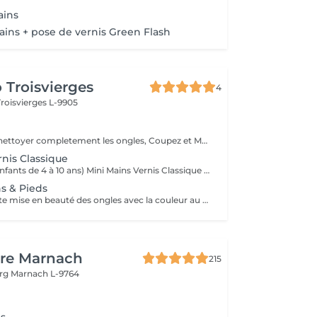
ains
ins + pose de vernis Green Flash
 Troisvierges
4
Troisvierges L-9905
Dissolvant pour nettoyer completement les ongles, Coupez et Modelez les ongles avec une lime, Mouillez les mains quelques minutes pour ramollir les cuticules, Pousses les Cuticules avec batone pour repousser doucement vers l'arrière et coupez les excès, Hydratez les Mains avec crème et les cuticules pour maintenir la peau douce, Appliquez une base transparent pour protéger les ongles. Attendez suffisamment de tempos pour sèche.
rnis Classique
Menu MiniLUX (enfants de 4 à 10 ans) Mini Mains Vernis Classique Petite mise en beauté des ongles avec la couleur au choix
s & Pieds
Mini Mains = Petite mise en beauté des ongles avec la couleur au choix Mini Soin des Pieds = Petite mise en beauté des ongles Nettoyage doux, hydratation et pose de vernis Duo Mini Mains & Pieds Forfait complet pour mains et pieds avec vernis coloré
ure Marnach
215
urg
Marnach L-9764