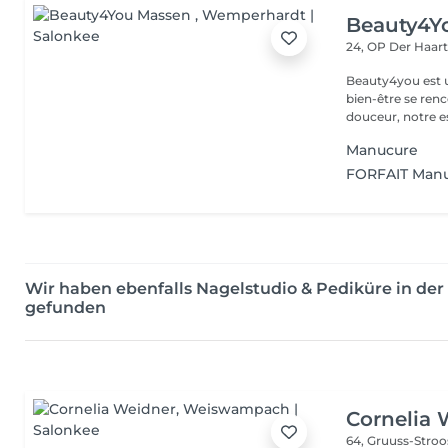
Beauty4Y
24, OP Der Haar
Beauty4you est un
bien-être se ren
douceur, notre es
Manucure
FORFAIT Manu
Wir haben ebenfalls Nagelstudio & Pediküre in 
gefunden
Cornelia 
64, Gruuss-Stro