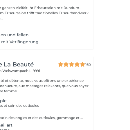
lt Ihr Friseursalon mit Rundum-
..
en und feilen
 mit Verlängerung
e La Beauté
160
ss
Weiswampach L-9991
té et détente, nous vous offrons une expérience
 manucure, aux massages relaxants, que vous soyez
e femme...
ple
s et soin des cuticules
a
Bains des mains, soin des ongles et des cuticules, gommage et massage
il art
hrome,...