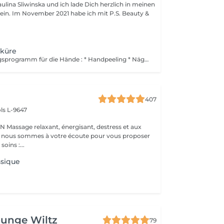
ulina Sliwinska und ich lade Dich herzlich in meinen
 Im November 2021 habe ich mit P.S. Beauty &
küre
Das Verwöhnungsprogramm für die Hände : * Handpeeling * Nägel kurzen und feilen und die Nagelhaut weg machen * Entspannung Massage
407
ls L-9647
s et aux
 : nous sommes à votre écoute pour vous proposer
oins :...
ssique
ounge Wiltz
79