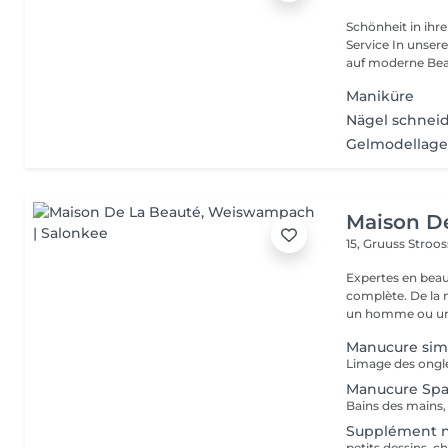
Schönheit in ihrer ganzen Vielfa
Service In unserem Friseursalon trifft traditionelles Friseurhandwerk
auf moderne Bea.
Maniküre
Nägel schneid
Gelmodellage
Maison D
15, Gruuss Stroo
Expertes en beau
complète. De la
un homme ou un
Manucure sim
Limage des ongle
Manucure Sp
Supplément na
petits dessins, c