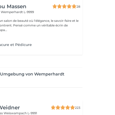
ou Massen
28
t
Wemperhardt L-9999
 salon de beauté où l'élégance, le savoir-faire et le
contrent. Pensé comme un véritable écrin de
pa...
cure et Pédicure
der Umgebung von Wemperhardt
Weidner
223
oss
Weiswampach L-9991