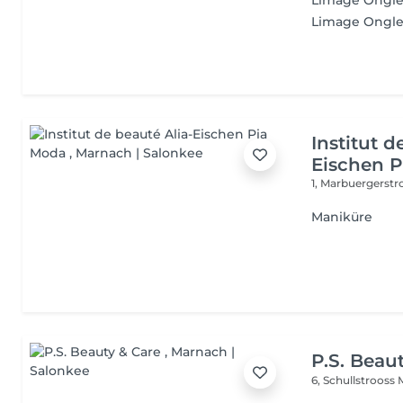
Limage Ongle
Limage Ongle
Institut d
Eischen 
1, Marbuergerst
Maniküre
P.S. Beau
6, Schullstrooss