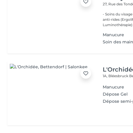
27, Rue des Ton
- Soins du visage
anti-rides (Ergol
Luminothérapie) -
Manucure
Soin des mai
L'Orchidé
1A, Bléesbruck
B
Manucure
Dépose Gel
Dépose semi