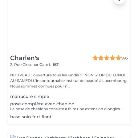
Charlen's
995
2, Rue Glesener
Gare L-1631
NOUVEAU : ouverture tous les lundis !!!! NON STOP DU LUNDI
AU SAMEDI L'incontournable institut de beauté à Luxembourg.
Nous sommes connues pour n...
manucure simple
pose complète avec chablon
La pose de chablons consiste à faire une extension d'ongles en gel, sans avoir recours aux capsules. Prestation un peu plus longue que les capsules mais tres tres jolie :)
base soin fortifiant