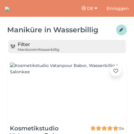
DE
Einloggen
Maniküre
in
Wasserbillig
Filter
Maniküre
in
Wasserbillig
Kosmetikstudio
134