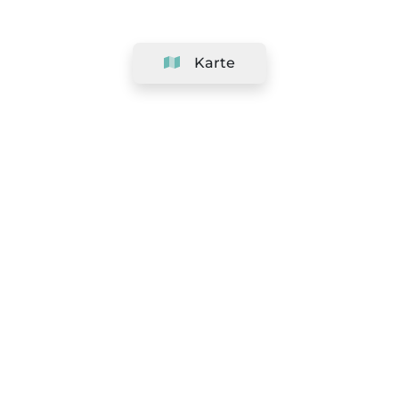
Karte
Unternehmen
Support
Team
&
Jobs
Ihr Geschäft hinzufügen
Rechtlich
Widerrufsrecht ausüben
AGBs