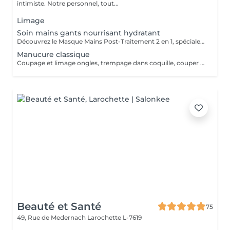
intimiste. Notre personnel, tout...
Limage
Soin mains gants nourrisant hydratant
Découvrez le Masque Mains Post-Traitement 2 en 1, spécialement conçu pour agir sur les signes visibles de l'âge : il agit à la fois sur les rides et les taches brunes, tout en hydratant en profondeur les ongles et cuticules. Ce masque combine un sérum régénérant et hydratant à des gants en cosméto-textile, offrant un confort optimal tout en favorisant l'absorption des actifs. La sensation de confort et d'hydratation est immédiate en les enfilant. Peut être appliqué lors d'un soin en cabine ou en onglerie.
Manucure classique
Coupage et limage ongles, trempage dans coquille, couper cuticule avec pince à envie, bloc ponce, sérum, crème. Si vernis prévoir plus de temps au salon en attente du séchage complet.
Beauté et Santé
75
49, Rue de Medernach
Larochette L-7619