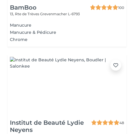
BamBoo
100
13, Rte de Trèves
Grevenmacher L-6793
Manucure
Manucure & Pédicure
Chrome
Institut de Beauté Lydie
48
Neyens