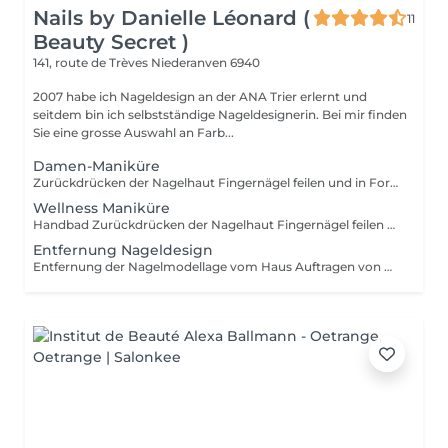
Nails by Danielle Léonard (
11
Beauty Secret )
141, route de Trèves
Niederanven 6940
2007 habe ich Nageldesign an der ANA Trier erlernt und
seitdem bin ich selbstständige Nageldesignerin. Bei mir finden
Sie eine grosse Auswahl an Farb...
Damen-Maniküre
Zurückdrücken der Nagelhaut Fingernägel feilen und in Form bringen Falls Nagellack erwünscht bitte Separat dazu buchen.
Wellness Maniküre
Handbad Zurückdrücken der Nagelhaut Fingernägel feilen und in Form bringen Auftragen von Scrub Auftragen von einer Handmaske Hand- und Armmassage Handcreme Beim Wunsch für zusätzliches Auftragen von Nagellack , bitte Separat buchen
Entfernung Nageldesign
Entfernung der Nagelmodellage vom Haus Auftragen von Nagellack