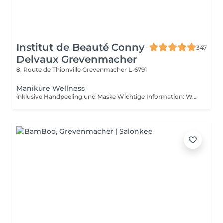
Institut de Beauté Conny
347
Delvaux Grevenmacher
8, Route de Thionville
Grevenmacher L-6791
Maniküre Wellness
inklusive Handpeeling und Maske Wichtige Information: Wenn sie noch semipermanenten Lack auf ihren Nägeln haben, müssen sie dies bei der Buchung von einer Maniküre angeben (abnehmen von semipermanentem Lack ) Andernfalls haben wir nicht genügend Zeit für die gebuchte Maniküre ! ACHTUNG : Gelnägel oder Acryl können wir nicht entfernen !!!