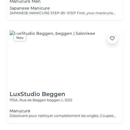
Manucure Man
Japanese Manicure
JAPANESE MANICURE STEP-BY-STEP First, your manicurist cleanses and shapes your nails. Then, your cuticles are treated. The manicurist continues to buff and smooth the nail plate. They apply a special beeswax paste and massage it into the nail plate. Finally, your nail plate is polished with talc powder.
Neu
LuxStudio Beggen
170A, Rue de Beggen
beggen L-1220
Manucure
Dissolvant pour nettoyer completement les ongles, Coupez et Modelez les ongles avec une lime, Mouillez les mains quelques minutes pour ramollir les cuticules, Pousses les Cuticules avec batone pour repousser doucement vers l'arrière et coupez les excès, Hydratez les Mains avec crème et les cuticules pour maintenir la peau douce, Appliquez une base transparent pour protéger les ongles. Attendez suffisamment de tempos pour sèche.