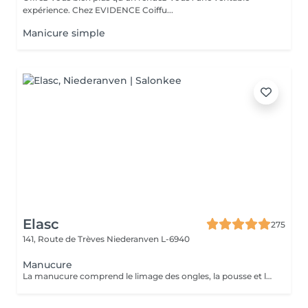
expérience. Chez EVIDENCE Coiffu...
Manicure simple
Elasc
275
141, Route de Trèves
Niederanven L-6940
Manucure
La manucure comprend le limage des ongles, la pousse et la coupe des cuticules ainsi qu'une application d'une crème de soin. La manucure bien-être compte, en plus, un gommage et un masque des mains. Large choix de couleurs parmi les vernis ProNails longue tenue.