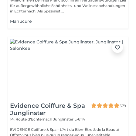
Willkommen bei Nisa Francisco, Ihrem vertrauenswürdigen Ziel
für außergewöhnliche Schönheits- und Wellnessbehandlungen
in Echternach. Als Spezialist ...
Manucure
Evidence Coiffure & Spa
579
Junglinster
14, Route d‘Echternach
Junglinster L-6114
EVIDENCE Coiffure & Spa - L'Art du Bien-Être & de la Beauté
Offrez-vous bien plus qu'un rendez-vous : une véritable