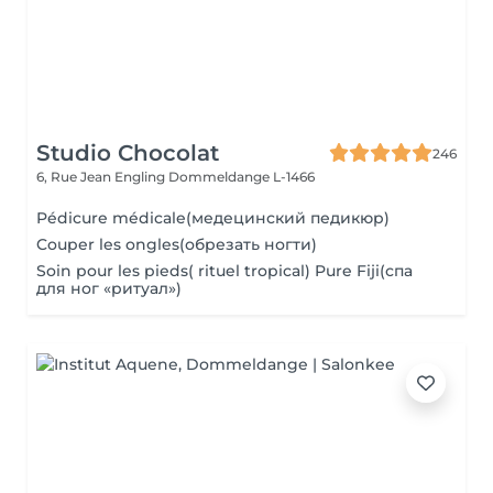
Studio Chocolat
246
6, Rue Jean Engling
Dommeldange L-1466
Pédicure médicale(медецинский педикюр)
Couper les ongles(обрезать ногти)
Soin pour les pieds( rituel tropical) Pure Fiji(спа
для ног «ритуал»)