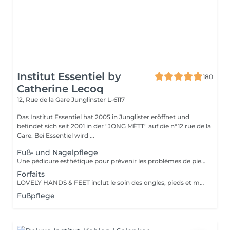
Institut Essentiel by
180
Catherine Lecoq
12, Rue de la Gare
Junglinster L-6117
Das Institut Essentiel hat 2005 in Junglister eröffnet und
befindet sich seit 2001 in der "JONG MËTT" auf die n°12 rue de la
Gare. Bei Essentiel wird ...
Fuß- und Nagelpflege
Une pédicure esthétique pour prévenir les problèmes de pieds et d'ongles. Soin complet de la peau et des ongles.
Forfaits
LOVELY HANDS & FEET inclut le soin des ongles, pieds et mains, le retrait et soin des callosités, un gommage, un masque à la paraffine et une finition hydratante. La pose vernis base ou couleur est incluse. L'ESSENTIEL inclut le soin des ongles, pieds et mains personnalisé, suivant les besoins individuels.
Fußpflege