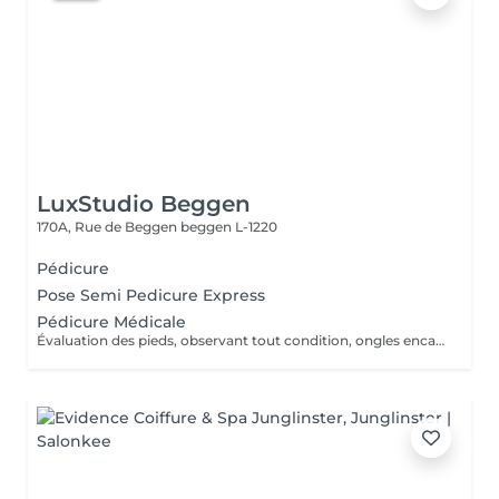
LuxStudio Beggen
170A, Rue de Beggen
beggen L-1220
Pédicure
Pose Semi Pedicure Express
Pédicure Médicale
Évaluation des pieds, observant tout condition, ongles encarnes, cour, callosités ! En cas de infections, champignons, micose ou les problèmes cotanés, recomandez une visite chez le podologue si necessaire. Desinfection des Pieds avec solution antiseptique. Retrait du Vernis Précédent avec un dissolvant pour nettoyer complètement les ongles des pieds. Coupez, desencarnes et Modelez les ongles avec une pance et lime, Pousses les Cuticules avec batone pour repousser doucement vers l'arrière et coupez les excès, Coupez avec bisturi les callosites si necessaire Traitement avec une rape pour eliminer les cellules mortes et les callosites, sans besoin d'immersion dans l'eau. Application d'un gommage supplementaire si necessaire. Hydratation Intense avec crème et les cuticules pour maintenir la peau douce, Appliquez une base transparent pour protéger les ongles. Attendez suffisamment de tempos pour sèc