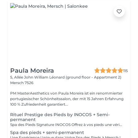
Paula Moreira
115
5, Allée John William Léonard (ground floor - Appartment 2)
Mersch 7526
PM MasterAesthetics von Paula Moreira ist ein renommierter
portugiesischer Schönheitssalon, der mit 15 Jahren Erfahrung
100 % Zufriedenheit garantiert...
Rituel Prestige des Pieds by INOCOS + Semi-
permanent
Spa des Pieds Signature INOCOS Offrez à vos pieds une véritable parenthèse de bien-être avec notre nouveau soin Spa des Pieds Signature INOCOS. Durée : 1h15 Le rituel comprend : Bain relaxant aux sels parfumés pour détendre et préparer les pieds. Nettoyage avec une mousse hygiénisante aux huiles essentielles d'eucalyptus, de lavande et de tea tree. Gommage exfoliant aux grains naturels, enrichi en huile de jojoba et panthénol, pour éliminer les cellules mortes et retrouver une peau douce. Élimination douce des callosités et des rugosités superficielles. Pose de vernis semi-permanent pour une finition élégante et durable. Hydratation intense grâce à la crème aux actifs nourrissants (urée, acide hyaluronique, panthénol et niacinamide), accompagnée d'un massage relaxant pour une sensation de légèreté et de confort. Résultat : Des pieds parfaitement soignés, doux, hydratés et sublimés, dans une ambiance de détente absolue. Contre-indications Ce soin ne peut pas être réalisé en cas de : * Mycose des pieds ou des ongles ; * Plaies, coupures ou infections ; * Verrues plantaires ; * Eczéma, psoriasis ou autres maladies de la peau au niveau des pieds ; * Pied diabétique ou troubles circulatoires sans avis médical ; * Toute autre pathologie nécessitant une prise en charge par un podologue ou un médecin.
Spa des pieds + semi-permanent
Une Expérience Unique dans Votre Spa des Pieds à Mersch ! Bain de pieds spécial Immersion dans de l'eau tiède avec des sels de l'Himalaya, des pétales de rose ou des herbes apaisantes. Pour une touche de luxe supplémentaire, nous ajoutons du lait et du miel pour une action hydratante et adoucissante. Gommage Utilisation d'exfoliants naturels haut de gamme, tels que le sucre brun, l'huile de coco ou le marc de café, pour activer la circulation. Technique de massage pour éliminer les impuretés et laisser la peau douce et revitalisée. Hydratation intensive Application d'un masque hydratant au beurre de karité et au collagène, enveloppé dans un film thermique pour une absorption en profondeur. Massage relaxant Massage réalisé avec des huiles essentielles d'argan, de lavande ou d'amande douce. Finition VIP Application d'un sérum nutritif et d'une crème hydratante pour une peau soyeuse. Finition avec un vernis semi-permanent. Un espace réservé et exclusif, garantissant intimité et un service d'excellence.