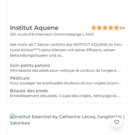
Institut Aquene
214
120, route d'Echternach
Dommeldange L-1453
Seit mehr als 7 Jahren verführt das INSTITUT AQUENE (in Parc
Hotel Alvisse****) seine Klienten mit seiner Effizienz, seinen
Behandlungsritualen und se...
Soin petits petons
Mini beauté des pieds pour nettoyer le contour de l'ongle si nécessaire. Si l'enfant le souhaite nous lui offrons la pose vernis avec les couleurs biosourcées totalement naturelles.
Pédicure
Pour soulager les éventuelles douleurs dû aux ongles incarnés, cors. L'usage du bistouri pour enlever de simple callosités sera considéré comme une pédicure.
Beauté des pieds
Embellissement des pieds. Coupe des ongles, nettoyage du contour des cuticules et râpe pour poncer le dessous des pieds.