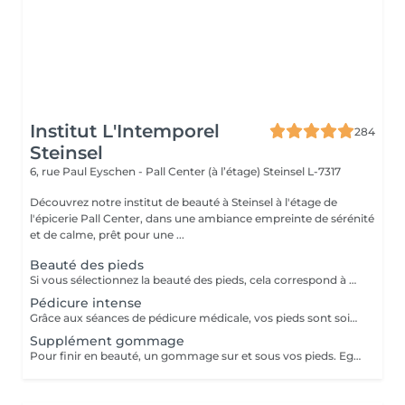
Institut L'Intemporel
284
Steinsel
6, rue Paul Eyschen - Pall Center (à l’étage)
Steinsel L-7317
Découvrez notre institut de beauté à Steinsel à l'étage de
l'épicerie Pall Center, dans une ambiance empreinte de sérénité
et de calme, prêt pour une ...
Beauté des pieds
Si vous sélectionnez la beauté des pieds, cela correspond à couper et limer les ongles, repousser et couper mes cuticules, râper et masser les pieds. Si vous avez des soucis tels que : cors, ongles incarnés, ongles épaissis, mycoses ou tout autre douleur spécifique merci de sélectionner la pédicure qui est médicale.
Pédicure intense
Grâce aux séances de pédicure médicale, vos pieds sont soignés et traités en profondeur. En termes de soins de soi, les pieds sont souvent la partie du corps oubliée. C'est pourtant l'une de celles qui subit le plus votre quotidien. Ongles incarnés, cors, durillons et autres crevasses, sont des sources d'inconfort qui peuvent aisément être évitées si un soin est apporté assez tôt . Nos séances de pédicure médicale vous permettent une prise en charge complète de vos pieds. Du soin d'entretien au traitement plus profond, vos pieds sont massés, traités et soignés avec toute l'expertise de nos pédicures. Conseillée toutes les 4 semaines.
Supplément gommage
Pour finir en beauté, un gommage sur et sous vos pieds. Egalement entre les orteils. Pour une meilleure pénétration de la crème pieds.