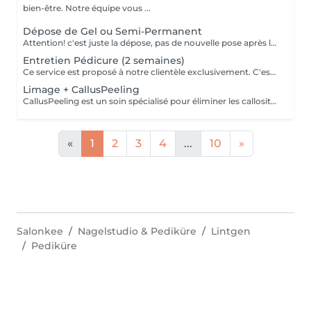
bien-être. Notre équipe vous ...
Dépose de Gel ou Semi-Permanent
Attention! c'est juste la dépose, pas de nouvelle pose après la dépose.
Entretien Pédicure (2 semaines)
Ce service est proposé à notre clientèle exclusivement. C'est un entretien des ongles à effectuer maximum après deux semaines suivant la pédicure. Description : *Raccourcissement des ongles *Entretien des cuticules *Passage de la rape *Application d'une Huile pour les cuticules et d'une Crème pieds
Limage + CallusPeeling
CallusPeeling est un soin spécialisé pour éliminer les callosités et adoucir les pieds, sans l'utilisation de lames ou d'instruments agressifs. Ce traitement doux et indolore dissout les peaux dures et rugueuses grâce à des produits spécifiques, laissant la peau lisse, hydratée et revitalisée. Idéal pour ceux qui souffrent de pieds secs ou de callosités, le Callus Peeling procure un résultat immédiat, offrant des pieds visiblement plus sains et soignés après une seule séance.
«
1
2
3
4
...
10
»
Salonkee
Nagelstudio & Pediküre
Lintgen
Pediküre