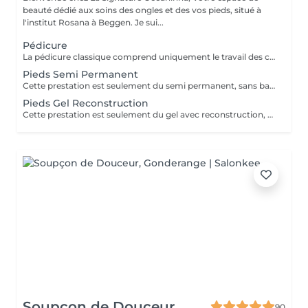
beauté dédié aux soins des ongles et des vos pieds, situé à
l'institut Rosana à Beggen. Je sui...
Pédicure
La pédicure classique comprend uniquement le travail des cuticules ainsi que le limage des ongles afin de leur redonner une forme propre et soignée. Cette prestation permet d'avoir des ongles nets et bien entretenus, sans pose de vernis ni soin complet des pieds.
Pieds Semi Permanent
Cette prestation est seulement du semi permanent, sans bain de pieds ni soins des callosités.
Pieds Gel Reconstruction
Cette prestation est seulement du gel avec reconstruction, sans bain de pieds ni soins des callosités.
Soupçon de Douceur
90