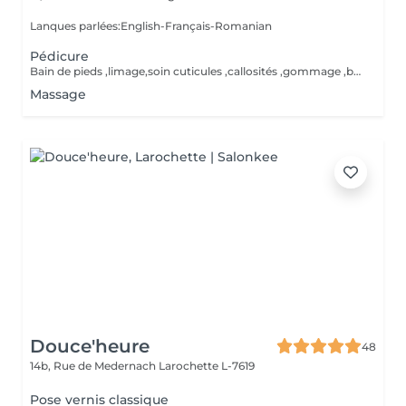
Lanques parlées:English-Français-Romanian
Pédicure
Bain de pieds ,limage,soin cuticules ,callosités ,gommage ,base,crème
Massage
Douce'heure
48
14b, Rue de Medernach
Larochette L-7619
Pose vernis classique