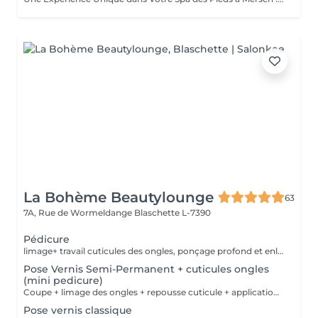
La Bohème Beautylounge
63
7A, Rue de Wormeldange
Blaschette L-7390
Pédicure
limage+ travail cuticules des ongles, ponçage profond et enlèvement des peaux mortes des pieds + peeling
Pose Vernis Semi-Permanent + cuticules ongles
(mini pedicure)
Coupe + limage des ongles + repousse cuticule + application vernis semi-permanent ( contrairement à la pédicure complète on ne travaille pas les peaux ni les talons des pieds)
Pose vernis classique