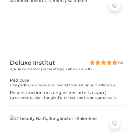
Deluxe Institut
158
8, Rue de Mamer (2ème étage)
Kehlen L-8280
Pédicure
Une pédicure simple avec hydratation est un soin efficace et rapide pour garder vos pieds en bonne santé et hydratés, tout en améliorant leur apparence. Ce soin est parfait pour ceux qui souhaitent entretenir leurs pieds sans avoir besoin d'un bain de pieds. Étapes de la Pédicure Complète "Brésilienne" avec Bains de Pieds : Bain de pieds chaud relaxant, les ongles sont soigneusement coupés, limés et nettoyés. Un polissage peut être effectué pour donner un aspect naturel et brillant à l'ongle. Eliminer les cellules mortes qui s'accumulent à la surface de la peau, ainsi que l'excès de peau qui peut apparaître à certains endroits (comme les cuticules des ongles, les talons ou les coudes). Une crème hydratante riche est appliquée sur l'ensemble des pieds pour nourrir et adoucir la peau. L'hydratation permet de prévenir les zones sèches et de garder les pieds doux et soyeux. Vernis simple ou pose semi-permanent (facultatif) pour tout les soins pedicure.
Reconstruction des ongles des orteils (supp.)
La reconstruction d'ongle d'orteil est une technique de soins esthétiques qui permet de réparer ou de reconstruire un ongle abîmé ou cassé. Grâce à des matériaux spécifiques, ce soin redonne forme à l'ongle et améliore l'apparence des pieds.