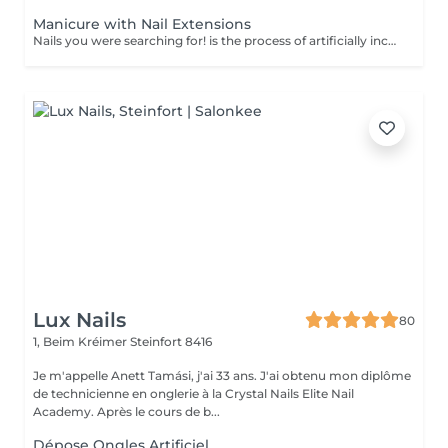
Manicure with Nail Extensions
Nails you were searching for! is the process of artificially increasing the length of the nail using polygel material in order to correct the defects of the natural nail delamination and weakness of the nail plate. Our masters do edged, hardware, or combined manicure. How is polygel extension done? - removal of old semi-permanent (if needed) - rough skin is removed - the shape of the nail plate is corrected - the cuticle and side ridges are corrected - polygel is applied - semi-permanent nail polish is applied - cuticle oil and hand cream are applied Age restrictions: recommended to do from 16 years. Post procedure recommendations: there are no post recommendations for this procedure. Frequency: once in 3 weeks.
Lux Nails
80
1, Beim Kréimer
Steinfort 8416
Je m'appelle Anett Tamási, j'ai 33 ans. J'ai obtenu mon diplôme
de technicienne en onglerie à la Crystal Nails Elite Nail
Academy. Après le cours de b...
Dépose Ongles Artificiel