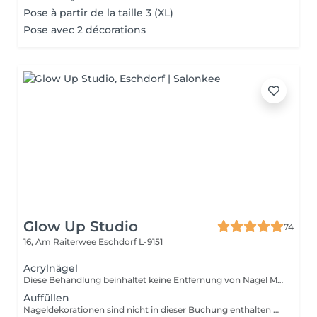
Pose à partir de la taille 3 (XL)
Pose avec 2 décorations
Glow Up Studio
74
16, Am Raiterwee
Eschdorf L-9151
Acrylnägel
Diese Behandlung beinhaltet keine Entfernung von Nagel Modellage Ihre Nägel müssen für diesen Service naturbelassen sein. Falls eine Entfernung notwendig ist, buchen Sie bitte vorab den Service "Altmodelage entfernen". Nageldekorationen sind nicht in dieser Buchung enthalten und müssen separat hinzugebucht werden!
Auffüllen
Nageldekorationen sind nicht in dieser Buchung enthalten und müssen separat hinzugebucht werden!