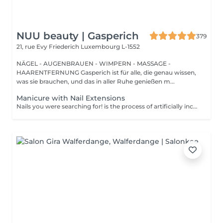
NUU beauty | Gasperich
379
21, rue Evy Friederich
Luxembourg L-1552
NÄGEL - AUGENBRAUEN - WIMPERN - MASSAGE -
HAARENTFERNUNG Gasperich ist für alle, die genau wissen,
was sie brauchen, und das in aller Ruhe genießen m...
Manicure with Nail Extensions
Nails you were searching for! is the process of artificially increasing the length of the nail using polygel material in order to correct the defects of the natural nail delamination and weakness of the nail plate. Our masters do edged, hardware, or combined manicure. How is polygel extension done? - removal of old semi-permanent (if needed) - rough skin is removed - the shape of the nail plate is corrected - the cuticle and side ridges are corrected - polygel is applied - semi-permanent nail polish is applied - cuticle oil and hand cream are applied Age restrictions: recommended to do from 16 years. Post procedure recommendations: there are no post recommendations for this procedure. Frequency: once in 3 weeks.