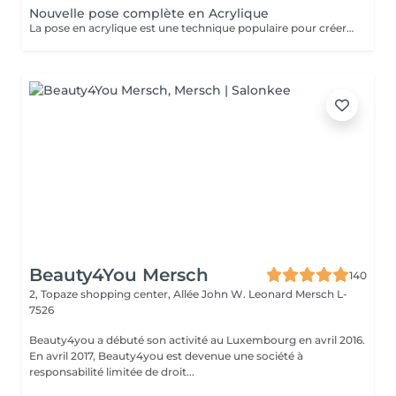
Nouvelle pose complète en Acrylique
La pose en acrylique est une technique populaire pour créer des ongles parfaits, durables et résistants. Elle permet de prolonger la longueur des ongles et d'obtenir une finition lisse et professionnelle. Ce soin est particulièrement recommandé pour celles qui souhaitent des ongles solides et durables. L'acrylique remplace le gel.
Beauty4You Mersch
140
2, Topaze shopping center, Allée John W. Leonard
Mersch L-
7526
Beauty4you a débuté son activité au Luxembourg en avril 2016.
En avril 2017, Beauty4you est devenue une société à
responsabilité limitée de droit...