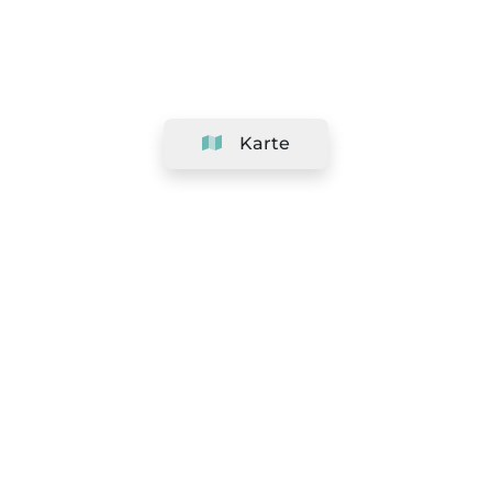
Karte
Unternehmen
Support
Team
&
Jobs
Ihr Geschäft hinzufügen
Rechtlich