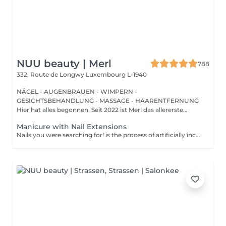
NUU beauty | Merl
788
332, Route de Longwy
Luxembourg L-1940
NÄGEL - AUGENBRAUEN - WIMPERN -
GESICHTSBEHANDLUNG - MASSAGE - HAARENTFERNUNG
Hier hat alles begonnen. Seit 2022 ist Merl das allererste
Zuhause der ...
Manicure with Nail Extensions
Nails you were searching for! is the process of artificially increasing the length of the nail using polygel material in order to correct the defects of the natural nail delamination and weakness of the nail plate. Our masters do edged, hardware, or combined manicure. How is polygel extension done? - removal of old semi-permanent (if needed) - rough skin is removed - the shape of the nail plate is corrected - the cuticle and side ridges are corrected - polygel is applied - semi-permanent nail polish is applied - cuticle oil and hand cream are applied Age restrictions: recommended to do from 16 years. Post procedure recommendations: there are no post recommendations for this procedure. Frequency: once in 3 weeks.