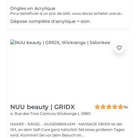
Ongles en Acrylique
Pour bénéficier d un prix de 45€, vous devez acheter une seule fois le kit individuel comprenant tout le matériel non jetable nécessaire , qui sera conserve pour nous pour de futurs rendez-vous, garantissant ainsi une meilleure hygiène.* *renouvelabre chaque année.
Dépose complète d'acrylique + soin
NUU beauty | GRIDX
96
4, Rue des Trois Cantons
Wickrange L-3980
HAARE - NÄGEL - AUGENBRAUEN - MASSAGE GRIDX ist der
Ort, an dem Self-Care ganz natürlich Teil eines größeren Tages
wird. Kommen Sie vor dem Besuch im...