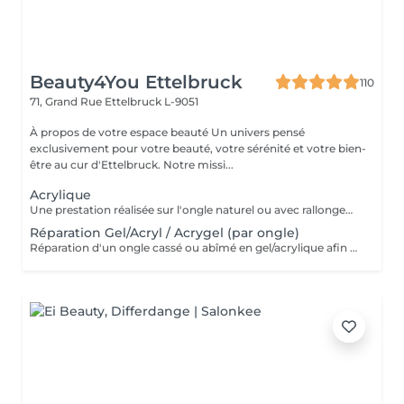
Beauty4You Ettelbruck
110
71, Grand Rue
Ettelbruck L-9051
À propos de votre espace beauté Un univers pensé
exclusivement pour votre beauté, votre sérénité et votre bien-
être au cur d'Ettelbruck. Notre missi...
Acrylique
Une prestation réalisée sur l'ongle naturel ou avec rallongement, idéale pour des ongles solides, élégants et durables. * Préparation de l'ongle naturel * Mise en forme des ongles * Travail des cuticules * Application de l'acrylique * Finition au choix * 2 décorations incluses
Réparation Gel/Acryl / Acrygel (par ongle)
Réparation d'un ongle cassé ou abîmé en gel/acrylique afin de restaurer sa forme, sa solidité et son esthétique. Ce service est réalisé uniquement sur les ongles nécessitant une réparation.