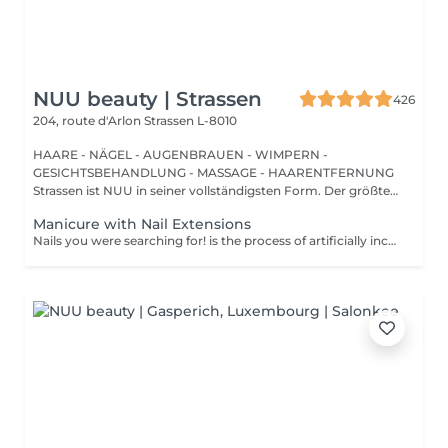
NUU beauty | Strassen
426
204, route d'Arlon
Strassen L-8010
HAARE - NÄGEL - AUGENBRAUEN - WIMPERN -
GESICHTSBEHANDLUNG - MASSAGE - HAARENTFERNUNG
Strassen ist NUU in seiner vollständigsten Form. Der größte
Sal...
Manicure with Nail Extensions
Nails you were searching for! is the process of artificially increasing the length of the nail using polygel material in order to correct the defects of the natural nail delamination and weakness of the nail plate. Our masters do edged, hardware, or combined manicure. How is polygel extension done? - removal of old semi-permanent (if needed) - rough skin is removed - the shape of the nail plate is corrected - the cuticle and side ridges are corrected - polygel is applied - semi-permanent nail polish is applied - cuticle oil and hand cream are applied Age restrictions: recommended to do from 16 years. Post procedure recommendations: there are no post recommendations for this procedure. Frequency: once in 3 weeks.