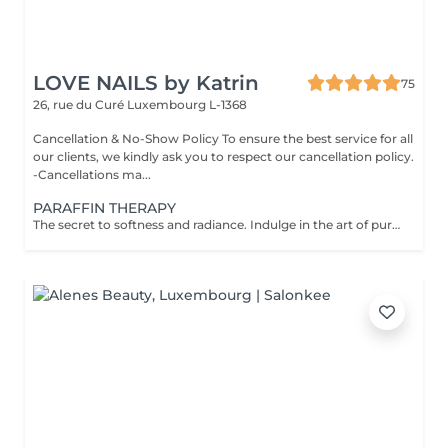
LOVE NAILS by Katrin
75
26, rue du Curé
Luxembourg L-1368
Cancellation & No-Show Policy To ensure the best service for all
our clients, we kindly ask you to respect our cancellation policy.
-Cancellations ma...
PARAFFIN THERAPY
The secret to softness and radiance. Indulge in the art of pure rejuvenation with our Paraffin Therapy a deeply nourishing ritual designed to restore silky smoothness and elegant suppleness to your hands or feet. Your experience includes: Refining scrub gently polishes and renews the skin's texture Nourishing cream massage envelops your skin in moisture and relaxation Warm paraffin cocoon seals in hydration while improving circulation and elasticity The result: Satin-soft skin, restored comfort, and a youthful glow that lasts. Perfect as a standalone treatment or the ultimate finishing touch to your manicure or pedicure. A moment of warmth, luxury, and renewal your skin deserves nothing less. Recommended Frequency: For beautifully soft, hydrated skin, enjoy one paraffin therapy session per week for the first few treatments, then every 23 weeks to maintain lasting smoothness and radiance. Contraindications: Not recommended in case of open wounds, inflammation, skin irritation, or infection. Always ensure the skin is healthy and comfortable before treatment.