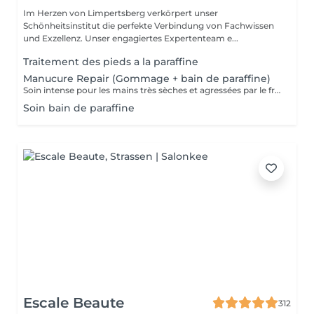
Im Herzen von Limpertsberg verkörpert unser
Schönheitsinstitut die perfekte Verbindung von Fachwissen
und Exzellenz. Unser engagiertes Expertenteam e...
Traitement des pieds a la paraffine
Manucure Repair (Gommage + bain de paraffine)
Soin intense pour les mains très sèches et agressées par le froid ou les produits. Comprend le limage des ongles, la pousse et la coupe des cuticules, gommage, masque à la paraffine de 10 minutes et massage avec une crème de soin. Application d'une base transparente si désirée.
Soin bain de paraffine
Escale Beaute
312