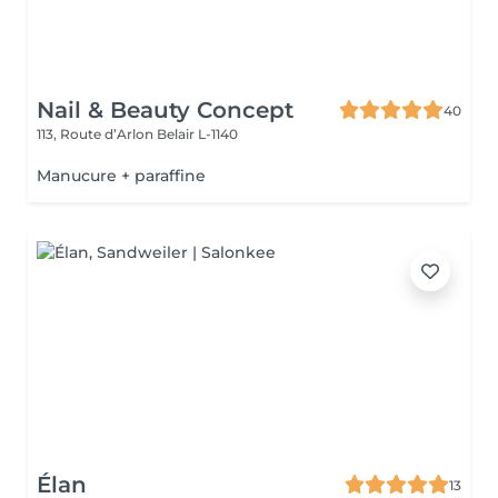
Nail & Beauty Concept
40
113, Route d’Arlon
Belair L-1140
Manucure + paraffine
Élan
13