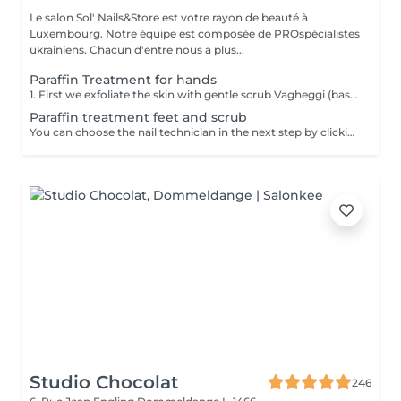
Le salon Sol' Nails&Store est votre rayon de beauté à
Luxembourg. Notre équipe est composée de PROspécialistes
ukrainiens. Chacun d'entre nous a plus...
Paraffin Treatment for hands
1. First we exfoliate the skin with gentle scrub Vagheggi (based on brown sugar and ground coffee that have an exfoliating effect; also it includes detoxifying green clay) 2. After, we apply hydrating cream Vagheggi (that includes coconut oil and cocoa butter, vitamin E and moisturising hyaluronic acid) - it's amazing for nourishing and hydrating. 3. The last step is the paraffin wax itself. You gently dip a few times your hand into the warm melted paraffin. It builds up a thick, warm "glove" of wax. 4. Once the wax layers are set, the hand is wrapped in a protective plastic liner and then placed into a soft glove. This insulates the heat and allows the moisture to be absorbed. For 15-20 min you have time to rest and relax. 5. The final step is to remove everything and your hands are ready, fully nourished. Depending on your skin and desire, you can repeat this treatment 2-4 time once a week or 2 weeks to get a cumulative effect. Advantages: Deeply nourishes dry skin, restores elasticity, and provides a "velvet skin" effect. Ideal after winter.
Paraffin treatment feet and scrub
You can choose the nail technician in the next step by clicking "Select employee". 1. First we exfoliate the skin with gentle scrub Vagheggi (based on brown sugar and ground coffee that have an exfoliating effect; also it includes detoxifying green clay) 2. After, we apply hydrating cream Vagheggi (that includes coconut oil and cocoa butter, vitamin E and moisturising hyaluronic acid) - it's amazing for nourishing and hydrating. 3. The last step is the paraffin wax itself. You gently dip a few times your foot into the warm melted paraffin. It builds up a thick, warm "glove" of wax. 4. Once the wax layers are set, the foot is wrapped in a protective plastic liner and then placed into a soft glove. This insulates the heat and allows the moisture to be absorbed. For 15-20 min you have time to rest and relax. 5. The final step is to remove everything and your feet are ready, fully nourished. Depending on your skin and desire, you can repeat this treatment 2-4 time once a week or 2 weeks to get a cumulative effect. Advantages: Deeply nourishes dry skin, restores elasticity, and provides a "velvet skin" effect. Ideal after winter.
Studio Chocolat
246