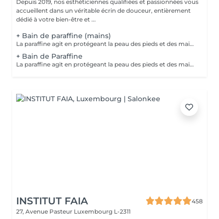
Depuis 2019, nos esthéticiennes qualifiées et passionnées vous
accueillent dans un véritable écrin de douceur, entièrement
dédié à votre bien-être et ...
+ Bain de paraffine (mains)
La paraffine agit en protégeant la peau des pieds et des mains contre les agressions extérieures. Sa capacité de rétention d'eau favorise l'hydratation de la peau. Le traitement à la paraffine est idéal pour avoir des membres lisses. En effet, ce produit procure un effet rajeunissant à la peau, en plus de l'adoucir. Ce traitement est ainsi surtout recommandé à toute personne ayant la peau sèche.
+ Bain de Paraffine
La paraffine agit en protégeant la peau des pieds et des mains contre les agressions extérieures. Sa capacité de rétention d'eau favorise l'hydratation de la peau. Le traitement à la paraffine est idéal pour avoir des membres lisses. En effet, ce produit procure un effet rajeunissant à la peau, en plus de l'adoucir. Ce traitement est ainsi surtout recommandé à toute personne ayant la peau sèche.
INSTITUT FAIA
458
27, Avenue Pasteur
Luxembourg L-2311