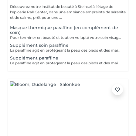
Découvrez notre institut de beauté à Steinsel à l'étage de
l'épicerie Pall Center, dans une ambiance empreinte de sérénité
et de calme, prêt pour une ...
Masque thermique paraffine (en complément de
soin)
Pour terminer en beauté et tout en volupté votre soin visage, nous vous proposons le 'double masque '. Cela consiste en une application d'un masque crème bourré d'actifs hydratants/régénérants/anti-âge ou anti-oxydants suivi d'un bain de paraffine tiède. Ceci permet la pénétration intégrale du masque crème grâce à la chaleur de la paraffine et une fin de soin en douceur grâce aux actifs de la paraffine adoucissants et calmants. Une véritable invitation à la détente.
Supplément soin paraffine
La paraffine agit en protégeant la peau des pieds et des mains contre les agressions extérieures. Sa capacité de rétention d'eau favorise l'hydratation de la peau. Le traitement à la paraffine est idéal pour avoir des membres lisses. En effet, ce produit procure un effet rajeunissant à la peau, en plus de l'adoucir. Uniquement avec un service de manucurie effectué à l'institut le même jour
Supplément paraffine
La paraffine agit en protégeant la peau des pieds et des mains contre les agressions extérieures. Sa capacité de rétention d'eau favorise l'hydratation de la peau. Le traitement à la paraffine est idéal pour avoir des membres lisses. En effet, ce produit procure un effet rajeunissant à la peau, en plus de l'adoucir. Uniquement avec un service de beauté des pieds ou de pédicurie effectué à l'institut le même jour