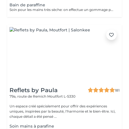
Bain de paraffine
Soin pour les mains très sèche: on effectue un gommage pour enlever les peaux mortes, on applique une crème très grasse et on trempe les mains dans la paraffine chaude pour faire pénétrer la crème en profondeur et redonner aux mains la douceur. Après un temps de pose nous terminons par un massage des mains pour faire pénétrer l'excédant de crème.
Reflets by Paula
181
79a, route de Remich
Moutfort L-5330
Un espace créé spécialement pour offrir des expériences
uniques, inspirées par la beauté, l'harmonie et le bien-être. Ici,
chaque détail a été pensé ...
Soin mains à parafine