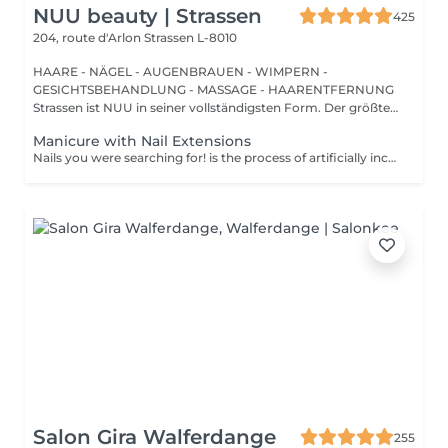
NUU beauty | Strassen
425
204, route d'Arlon
Strassen L-8010
HAARE - NÄGEL - AUGENBRAUEN - WIMPERN -
GESICHTSBEHANDLUNG - MASSAGE - HAARENTFERNUNG
Strassen ist NUU in seiner vollständigsten Form. Der größte
Sal...
Manicure with Nail Extensions
Nails you were searching for! is the process of artificially increasing the length of the nail using polygel material in order to correct the defects of the natural nail delamination and weakness of the nail plate. Our masters do edged, hardware, or combined manicure. How is polygel extension done? - removal of old semi-permanent (if needed) - rough skin is removed - the shape of the nail plate is corrected - the cuticle and side ridges are corrected - polygel is applied - semi-permanent nail polish is applied - cuticle oil and hand cream are applied Age restrictions: recommended to do from 16 years. Post procedure recommendations: there are no post recommendations for this procedure. Frequency: once in 3 weeks.
Salon Gira Walferdange
255