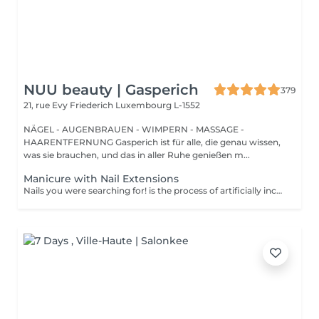
NUU beauty | Gasperich
379
21, rue Evy Friederich
Luxembourg L-1552
NÄGEL - AUGENBRAUEN - WIMPERN - MASSAGE -
HAARENTFERNUNG Gasperich ist für alle, die genau wissen,
was sie brauchen, und das in aller Ruhe genießen m...
Manicure with Nail Extensions
Nails you were searching for! is the process of artificially increasing the length of the nail using polygel material in order to correct the defects of the natural nail delamination and weakness of the nail plate. Our masters do edged, hardware, or combined manicure. How is polygel extension done? - removal of old semi-permanent (if needed) - rough skin is removed - the shape of the nail plate is corrected - the cuticle and side ridges are corrected - polygel is applied - semi-permanent nail polish is applied - cuticle oil and hand cream are applied Age restrictions: recommended to do from 16 years. Post procedure recommendations: there are no post recommendations for this procedure. Frequency: once in 3 weeks.