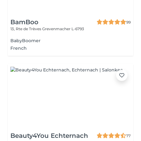
BamBoo
99
13, Rte de Trèves
Grevenmacher L-6793
BabyBoomer
French
Beauty4You Echternach
77