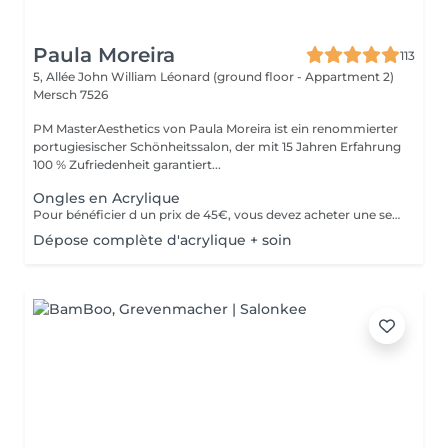
Paula Moreira
113
5, Allée John William Léonard (ground floor - Appartment 2)
Mersch 7526
PM MasterAesthetics von Paula Moreira ist ein renommierter
portugiesischer Schönheitssalon, der mit 15 Jahren Erfahrung
100 % Zufriedenheit garantiert...
Ongles en Acrylique
Pour bénéficier d un prix de 45€, vous devez acheter une seule fois le kit individuel comprenant tout le matériel non jetable nécessaire , qui sera conserve pour nous pour de futurs rendez-vous, garantissant ainsi une meilleure hygiène.* *renouvelabre chaque année.
Dépose complète d'acrylique + soin