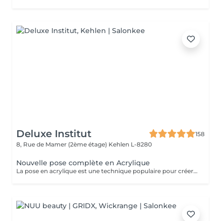
Deluxe Institut
158
8, Rue de Mamer (2ème étage)
Kehlen L-8280
Nouvelle pose complète en Acrylique
La pose en acrylique est une technique populaire pour créer des ongles parfaits, durables et résistants. Elle permet de prolonger la longueur des ongles et d'obtenir une finition lisse et professionnelle. Ce soin est particulièrement recommandé pour celles qui souhaitent des ongles solides et durables. L'acrylique remplace le gel.