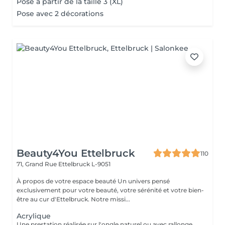
Pose à partir de la taille 3 (XL)
Pose avec 2 décorations
Beauty4You Ettelbruck
110
71, Grand Rue
Ettelbruck L-9051
À propos de votre espace beauté Un univers pensé
exclusivement pour votre beauté, votre sérénité et votre bien-
être au cur d'Ettelbruck. Notre missi...
Acrylique
Une prestation réalisée sur l'ongle naturel ou avec rallongement, idéale pour des ongles solides, élégants et durables. * Préparation de l'ongle naturel * Mise en forme des ongles * Travail des cuticules * Application de l'acrylique * Finition au choix * 2 décorations incluses