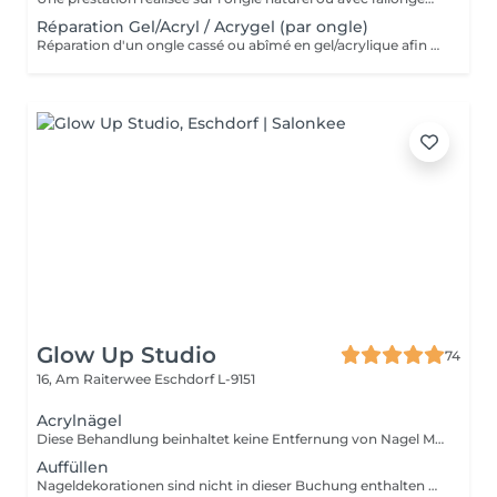
Réparation Gel/Acryl / Acrygel (par ongle)
Réparation d'un ongle cassé ou abîmé en gel/acrylique afin de restaurer sa forme, sa solidité et son esthétique. Ce service est réalisé uniquement sur les ongles nécessitant une réparation.
Glow Up Studio
74
16, Am Raiterwee
Eschdorf L-9151
Acrylnägel
Diese Behandlung beinhaltet keine Entfernung von Nagel Modellage Ihre Nägel müssen für diesen Service naturbelassen sein. Falls eine Entfernung notwendig ist, buchen Sie bitte vorab den Service "Altmodelage entfernen". Nageldekorationen sind nicht in dieser Buchung enthalten und müssen separat hinzugebucht werden!
Auffüllen
Nageldekorationen sind nicht in dieser Buchung enthalten und müssen separat hinzugebucht werden!