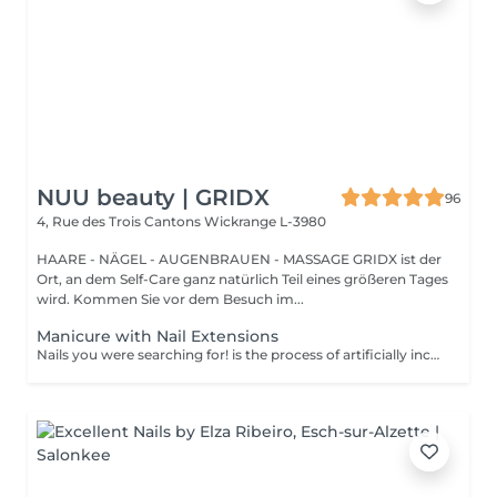
NUU beauty | GRIDX
96
4, Rue des Trois Cantons
Wickrange L-3980
HAARE - NÄGEL - AUGENBRAUEN - MASSAGE GRIDX ist der
Ort, an dem Self-Care ganz natürlich Teil eines größeren Tages
wird. Kommen Sie vor dem Besuch im...
Manicure with Nail Extensions
Nails you were searching for! is the process of artificially increasing the length of the nail using polygel material in order to correct the defects of the natural nail delamination and weakness of the nail plate. Our masters do edged, hardware, or combined manicure. How is polygel extension done? - removal of old semi-permanent (if needed) - rough skin is removed - the shape of the nail plate is corrected - the cuticle and side ridges are corrected - polygel is applied - semi-permanent nail polish is applied - cuticle oil and hand cream are applied Age restrictions: recommended to do from 16 years. Post procedure recommendations: there are no post recommendations for this procedure. Frequency: once in 3 weeks.