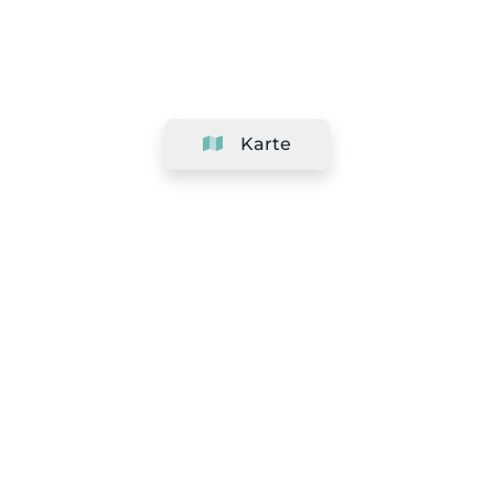
Karte
Unternehmen
Support
Team
&
Jobs
Ihr Geschäft hinzufügen
Rechtlich