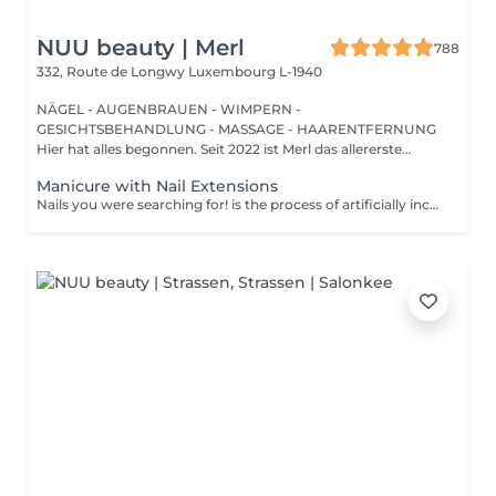
NUU beauty | Merl
788
332, Route de Longwy
Luxembourg L-1940
NÄGEL - AUGENBRAUEN - WIMPERN -
GESICHTSBEHANDLUNG - MASSAGE - HAARENTFERNUNG
Hier hat alles begonnen. Seit 2022 ist Merl das allererste
Zuhause der ...
Manicure with Nail Extensions
Nails you were searching for! is the process of artificially increasing the length of the nail using polygel material in order to correct the defects of the natural nail delamination and weakness of the nail plate. Our masters do edged, hardware, or combined manicure. How is polygel extension done? - removal of old semi-permanent (if needed) - rough skin is removed - the shape of the nail plate is corrected - the cuticle and side ridges are corrected - polygel is applied - semi-permanent nail polish is applied - cuticle oil and hand cream are applied Age restrictions: recommended to do from 16 years. Post procedure recommendations: there are no post recommendations for this procedure. Frequency: once in 3 weeks.