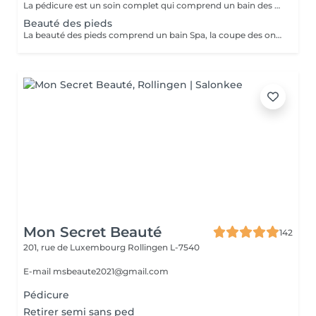
La pédicure est un soin complet qui comprend un bain des pieds Spa, la coupe et le limage des ongles, la pousse et la coupe des cuticules, le traitement des ongles incarnés ainsi que celui des callosités et/ou des cors au credo, au bistouri, à la râpe et à la fraiseuse.
Beauté des pieds
La beauté des pieds comprend un bain Spa, la coupe des ongles, la pousse et la coupe des cuticules ainsi que le traitement des callosités à la râpe et à la fraiseuse.
Mon Secret Beauté
142
201, rue de Luxembourg
Rollingen L-7540
E-mail msbeaute2021@gmail.com
Pédicure
Retirer semi sans ped