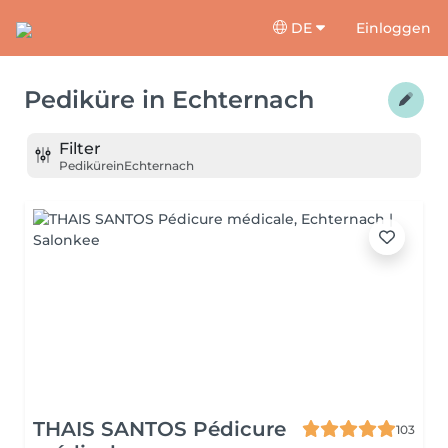
DE
Einloggen
Pediküre
in
Echternach
Filter
Pediküre
in
Echternach
THAIS SANTOS Pédicure
103