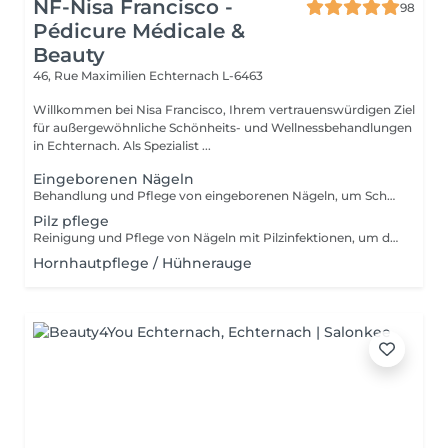
NF-Nisa Francisco -
98
Pédicure Médicale &
Beauty
46, Rue Maximilien
Echternach L-6463
Willkommen bei Nisa Francisco, Ihrem vertrauenswürdigen Ziel
für außergewöhnliche Schönheits- und Wellnessbehandlungen
in Echternach. Als Spezialist ...
Eingeborenen Nägeln
Behandlung und Pflege von eingeborenen Nägeln, um Schmerzen zu lindern und die Hygiene des Nagels zu verbessern. Reinigung und Behandlung von eingeborenen Nägeln, um Beschwerden zu reduzieren und Infektionen vorzubeugen.
Pilz pflege
Reinigung und Pflege von Nägeln mit Pilzinfektionen, um das Aussehen der Nägel zu reinigen und zu verbessern.
Hornhautpflege / Hühnerauge