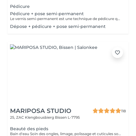
Pédicure
Pédicure + pose semi-permanent
Le vernis semi-permanent est une technique de pédicure qui permet de garder des ongles parfaitement laqués, sans écailles, jusqu´à 5-6 semaines.
Dépose + pédicure + pose semi-permanent
MARIPOSA STUDIO
118
25, ZAC Klengbousbierg
Bissen L-7795
Beauté des pieds
Bain d'eau Soin des ongles, limage, polissage et cuticules soignées Élimination des peaux mortes (Sans Semi-Permanent)