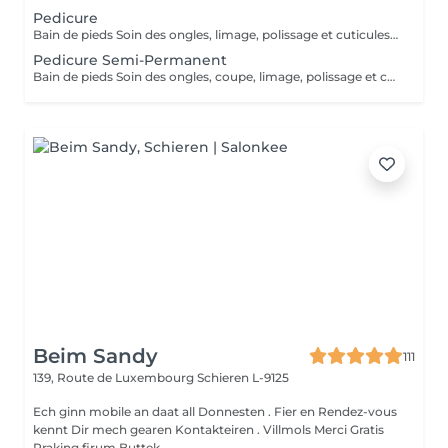
Pedicure
Bain de pieds Soin des ongles, limage, polissage et cuticules soignées Élimination des peaux mortes Elimination des callosités et rugosités (Sans Semi-Permanent)
Pedicure Semi-Permanent
Bain de pieds Soin des ongles, coupe, limage, polissage et cuticules soignées Élimination des peaux mortes Finition semi-permanant
Beim Sandy
111
139, Route de Luxembourg
Schieren L-9125
Ech ginn mobile an daat all Donnesten . Fier en Rendez-vous
kennt Dir mech gearen Kontakteiren . Villmols Merci Gratis
Praking firum Buttek