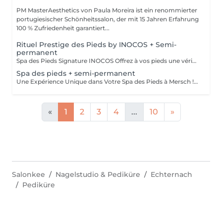
PM MasterAesthetics von Paula Moreira ist ein renommierter
portugiesischer Schönheitssalon, der mit 15 Jahren Erfahrung
100 % Zufriedenheit garantiert...
Rituel Prestige des Pieds by INOCOS + Semi-
permanent
Spa des Pieds Signature INOCOS Offrez à vos pieds une véritable parenthèse de bien-être avec notre nouveau soin Spa des Pieds Signature INOCOS. Durée : 1h15 Le rituel comprend : Bain relaxant aux sels parfumés pour détendre et préparer les pieds. Nettoyage avec une mousse hygiénisante aux huiles essentielles d'eucalyptus, de lavande et de tea tree. Gommage exfoliant aux grains naturels, enrichi en huile de jojoba et panthénol, pour éliminer les cellules mortes et retrouver une peau douce. Élimination douce des callosités et des rugosités superficielles. Pose de vernis semi-permanent pour une finition élégante et durable. Hydratation intense grâce à la crème aux actifs nourrissants (urée, acide hyaluronique, panthénol et niacinamide), accompagnée d'un massage relaxant pour une sensation de légèreté et de confort. Résultat : Des pieds parfaitement soignés, doux, hydratés et sublimés, dans une ambiance de détente absolue. Contre-indications Ce soin ne peut pas être réalisé en cas de : * Mycose des pieds ou des ongles ; * Plaies, coupures ou infections ; * Verrues plantaires ; * Eczéma, psoriasis ou autres maladies de la peau au niveau des pieds ; * Pied diabétique ou troubles circulatoires sans avis médical ; * Toute autre pathologie nécessitant une prise en charge par un podologue ou un médecin.
Spa des pieds + semi-permanent
Une Expérience Unique dans Votre Spa des Pieds à Mersch ! Bain de pieds spécial Immersion dans de l'eau tiède avec des sels de l'Himalaya, des pétales de rose ou des herbes apaisantes. Pour une touche de luxe supplémentaire, nous ajoutons du lait et du miel pour une action hydratante et adoucissante. Gommage Utilisation d'exfoliants naturels haut de gamme, tels que le sucre brun, l'huile de coco ou le marc de café, pour activer la circulation. Technique de massage pour éliminer les impuretés et laisser la peau douce et revitalisée. Hydratation intensive Application d'un masque hydratant au beurre de karité et au collagène, enveloppé dans un film thermique pour une absorption en profondeur. Massage relaxant Massage réalisé avec des huiles essentielles d'argan, de lavande ou d'amande douce. Finition VIP Application d'un sérum nutritif et d'une crème hydratante pour une peau soyeuse. Finition avec un vernis semi-permanent. Un espace réservé et exclusif, garantissant intimité et un service d'excellence.
«
1
2
3
4
...
10
»
Salonkee
Nagelstudio & Pediküre
Echternach
Pediküre