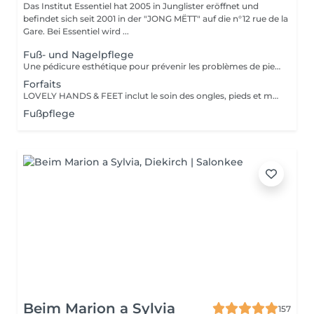
Das Institut Essentiel hat 2005 in Junglister eröffnet und
befindet sich seit 2001 in der "JONG MËTT" auf die n°12 rue de la
Gare. Bei Essentiel wird ...
Fuß- und Nagelpflege
Une pédicure esthétique pour prévenir les problèmes de pieds et d'ongles. Soin complet de la peau et des ongles.
Forfaits
LOVELY HANDS & FEET inclut le soin des ongles, pieds et mains, le retrait et soin des callosités, un gommage, un masque à la paraffine et une finition hydratante. La pose vernis base ou couleur est incluse. L'ESSENTIEL inclut le soin des ongles, pieds et mains personnalisé, suivant les besoins individuels.
Fußpflege
Beim Marion a Sylvia
157