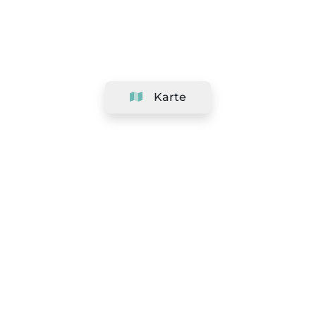
Karte
Unternehmen
Support
Team
&
Jobs
Ihr Geschäft hinzufügen
Rechtlich