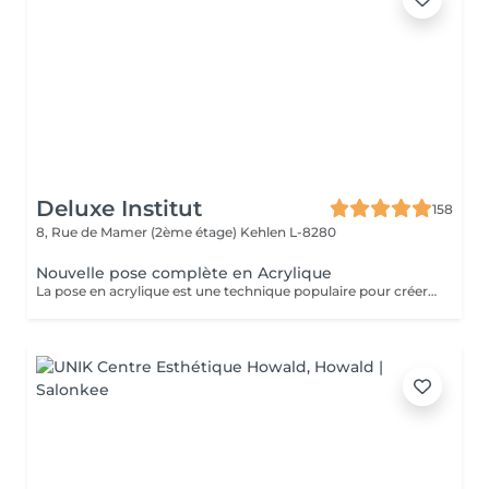
Deluxe Institut
158
8, Rue de Mamer (2ème étage)
Kehlen L-8280
Nouvelle pose complète en Acrylique
La pose en acrylique est une technique populaire pour créer des ongles parfaits, durables et résistants. Elle permet de prolonger la longueur des ongles et d'obtenir une finition lisse et professionnelle. Ce soin est particulièrement recommandé pour celles qui souhaitent des ongles solides et durables. L'acrylique remplace le gel.