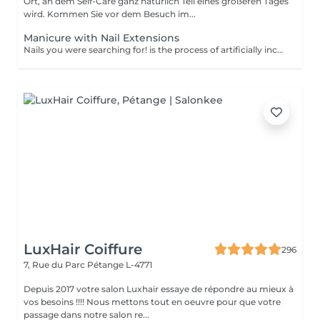
Ort, an dem Self-Care ganz natürlich Teil eines größeren Tages
wird. Kommen Sie vor dem Besuch im...
Manicure with Nail Extensions
Nails you were searching for! is the process of artificially increasing the length of the nail using polygel material in order to correct the defects of the natural nail delamination and weakness of the nail plate. Our masters do edged, hardware, or combined manicure. How is polygel extension done? - removal of old semi-permanent (if needed) - rough skin is removed - the shape of the nail plate is corrected - the cuticle and side ridges are corrected - polygel is applied - semi-permanent nail polish is applied - cuticle oil and hand cream are applied Age restrictions: recommended to do from 16 years. Post procedure recommendations: there are no post recommendations for this procedure. Frequency: once in 3 weeks.
LuxHair Coiffure
296
7, Rue du Parc
Pétange L-4771
Depuis 2017 votre salon Luxhair essaye de répondre au mieux à
vos besoins !!!! Nous mettons tout en oeuvre pour que votre
passage dans notre salon re...