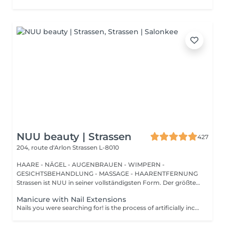
NUU beauty | Strassen
427
204, route d'Arlon
Strassen L-8010
HAARE - NÄGEL - AUGENBRAUEN - WIMPERN -
GESICHTSBEHANDLUNG - MASSAGE - HAARENTFERNUNG
Strassen ist NUU in seiner vollständigsten Form. Der größte
Sal...
Manicure with Nail Extensions
Nails you were searching for! is the process of artificially increasing the length of the nail using polygel material in order to correct the defects of the natural nail delamination and weakness of the nail plate. Our masters do edged, hardware, or combined manicure. How is polygel extension done? - removal of old semi-permanent (if needed) - rough skin is removed - the shape of the nail plate is corrected - the cuticle and side ridges are corrected - polygel is applied - semi-permanent nail polish is applied - cuticle oil and hand cream are applied Age restrictions: recommended to do from 16 years. Post procedure recommendations: there are no post recommendations for this procedure. Frequency: once in 3 weeks.