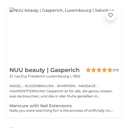
NUU beauty | Gasperich
379
21, rue Evy Friederich
Luxembourg L-1552
NÄGEL - AUGENBRAUEN - WIMPERN - MASSAGE -
HAARENTFERNUNG Gasperich ist für alle, die genau wissen,
was sie brauchen, und das in aller Ruhe genießen m...
Manicure with Nail Extensions
Nails you were searching for! is the process of artificially increasing the length of the nail using polygel material in order to correct the defects of the natural nail delamination and weakness of the nail plate. Our masters do edged, hardware, or combined manicure. How is polygel extension done? - removal of old semi-permanent (if needed) - rough skin is removed - the shape of the nail plate is corrected - the cuticle and side ridges are corrected - polygel is applied - semi-permanent nail polish is applied - cuticle oil and hand cream are applied Age restrictions: recommended to do from 16 years. Post procedure recommendations: there are no post recommendations for this procedure. Frequency: once in 3 weeks.