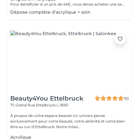
Pour bénéficier d un prix de 45€, vous devez acheter une seule fois le kit individuel comprenant tout le matériel non jetable nécessaire , qui sera conserve pour nous pour de futurs rendez-vous, garantissant ainsi une meilleure hygiène.* *renouvelabre chaque année.
Dépose complète d'acrylique + soin
Beauty4You Ettelbruck
110
71, Grand Rue
Ettelbruck L-9051
À propos de votre espace beauté Un univers pensé
exclusivement pour votre beauté, votre sérénité et votre bien-
être au cur d'Ettelbruck. Notre missi...
Acrylique