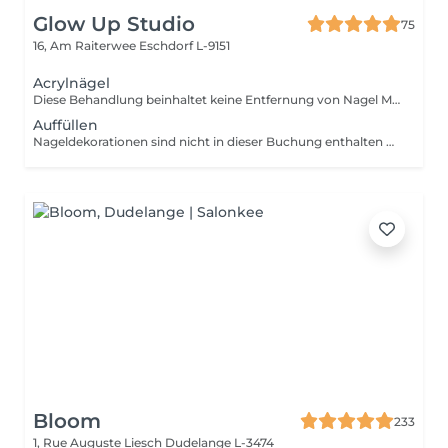
Glow Up Studio
75
16, Am Raiterwee
Eschdorf L-9151
Acrylnägel
Diese Behandlung beinhaltet keine Entfernung von Nagel Modellage Ihre Nägel müssen für diesen Service naturbelassen sein. Falls eine Entfernung notwendig ist, buchen Sie bitte vorab den Service "Altmodelage entfernen". Nageldekorationen sind nicht in dieser Buchung enthalten und müssen separat hinzugebucht werden!
Auffüllen
Nageldekorationen sind nicht in dieser Buchung enthalten und müssen separat hinzugebucht werden!
Bloom
233
1, Rue Auguste Liesch
Dudelange L-3474