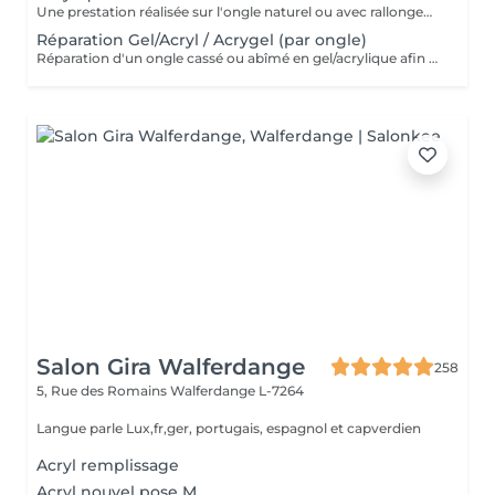
Une prestation réalisée sur l'ongle naturel ou avec rallongement, idéale pour des ongles solides, élégants et durables. * Préparation de l'ongle naturel * Mise en forme des ongles * Travail des cuticules * Application de l'acrylique * Finition au choix * 2 décorations incluses
Réparation Gel/Acryl / Acrygel (par ongle)
Réparation d'un ongle cassé ou abîmé en gel/acrylique afin de restaurer sa forme, sa solidité et son esthétique. Ce service est réalisé uniquement sur les ongles nécessitant une réparation.
Salon Gira Walferdange
258
5, Rue des Romains
Walferdange L-7264
Langue parle Lux,fr,ger, portugais, espagnol et capverdien
Acryl remplissage
Acryl nouvel pose M