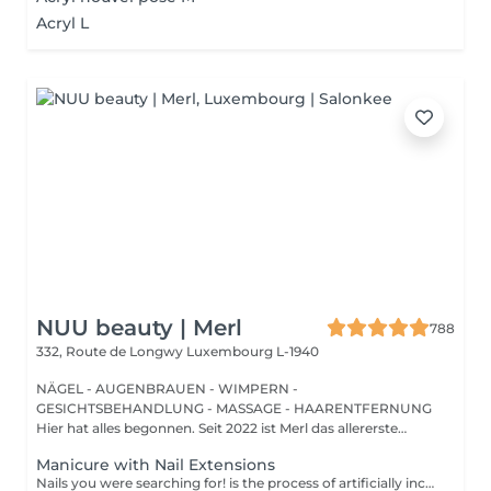
Acryl L
NUU beauty | Merl
788
332, Route de Longwy
Luxembourg L-1940
NÄGEL - AUGENBRAUEN - WIMPERN -
GESICHTSBEHANDLUNG - MASSAGE - HAARENTFERNUNG
Hier hat alles begonnen. Seit 2022 ist Merl das allererste
Zuhause der ...
Manicure with Nail Extensions
Nails you were searching for! is the process of artificially increasing the length of the nail using polygel material in order to correct the defects of the natural nail delamination and weakness of the nail plate. Our masters do edged, hardware, or combined manicure. How is polygel extension done? - removal of old semi-permanent (if needed) - rough skin is removed - the shape of the nail plate is corrected - the cuticle and side ridges are corrected - polygel is applied - semi-permanent nail polish is applied - cuticle oil and hand cream are applied Age restrictions: recommended to do from 16 years. Post procedure recommendations: there are no post recommendations for this procedure. Frequency: once in 3 weeks.