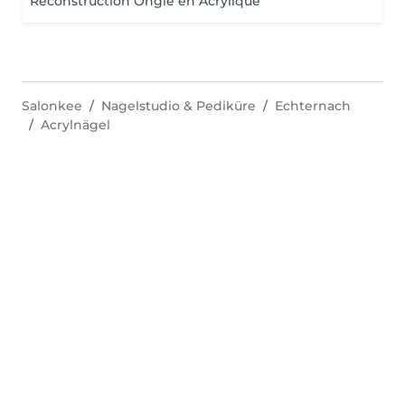
Reconstruction Ongle en Acrylique
Salonkee
Nagelstudio & Pediküre
Echternach
Acrylnägel