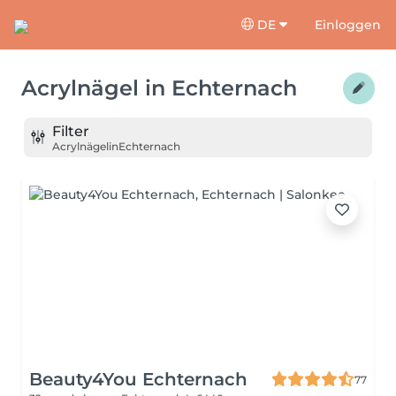
DE
Einloggen
Acrylnägel
in
Echternach
Filter
Acrylnägel
in
Echternach
Beauty4You Echternach
77