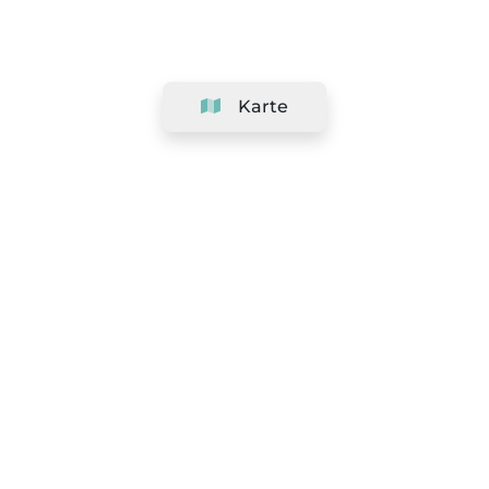
Karte
Unternehmen
Support
Team
&
Jobs
Ihr Geschäft hinzufügen
Rechtlich
Widerrufsrecht ausüben