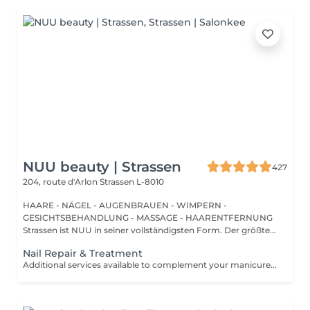
NUU beauty | Strassen
427
204, route d'Arlon
Strassen L-8010
HAARE - NÄGEL - AUGENBRAUEN - WIMPERN -
GESICHTSBEHANDLUNG - MASSAGE - HAARENTFERNUNG
Strassen ist NUU in seiner vollständigsten Form. Der größte
Sal...
Nail Repair & Treatment
Additional services available to complement your manicure or as standalone treatments. Nail Repair per nail (during service) Minor repair of a single nail (small crack, local damage or broken nail). This option can be added multiple times if more than one nail requires repair. Charged at 3€ per nail for Manicure with Gel Polish services. Nail Repair per nail (walk-in) Repair of one nail without manicure or polish application. Suitable for clients booking a repair only. Onycholysis Treatment per nail Targeted care for nails affected by onycholysis. Performed without polish to support healthy nail recovery. IBX Nail Repair System Professional nail treatment designed to strengthen and restore natural nails. Can be booked alone or combined with gel removal for deeper repair. Gel Polish Removal Gentle and careful removal of gel polish.