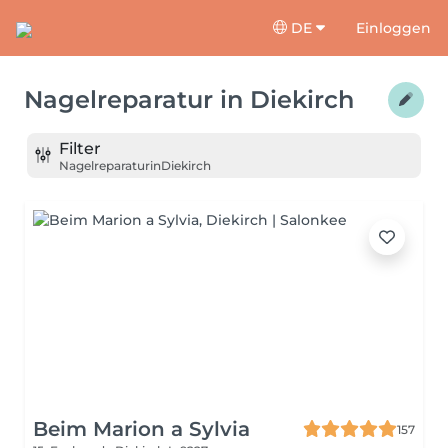
DE
Einloggen
Nagelreparatur
in
Diekirch
Filter
Nagelreparatur
in
Diekirch
Beim Marion a Sylvia
157