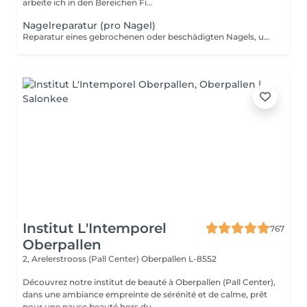
arbeite ich in den Bereichen Fi...
Nagelreparatur (pro Nagel)
Reparatur eines gebrochenen oder beschädigten Nagels, um Stabilität und ein gepflegtes Erscheinungsbild wiederherzustellen. Preis pro Nagel. Innerhalb von 7 Tagen nach Ihrem Termin kostenlos. Ab dem 8. Tag wird die Reparatur berechnet.
Institut L'Intemporel
767
Oberpallen
2, Arelerstrooss (Pall Center)
Oberpallen L-8552
Découvrez notre institut de beauté à Oberpallen (Pall Center),
dans une ambiance empreinte de sérénité et de calme, prêt
pour une pause beauté hors du...