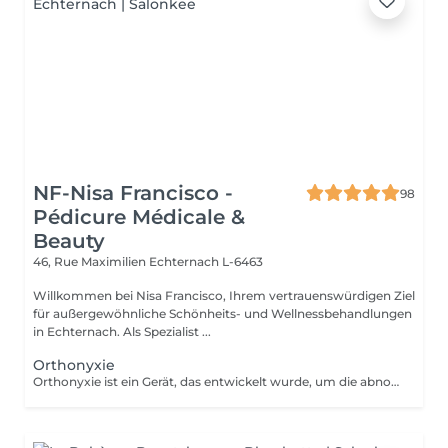
NF-Nisa Francisco -
98
Pédicure Médicale &
Beauty
46, Rue Maximilien
Echternach L-6463
Willkommen bei Nisa Francisco, Ihrem vertrauenswürdigen Ziel
für außergewöhnliche Schönheits- und Wellnessbehandlungen
in Echternach. Als Spezialist ...
Orthonyxie
Orthonyxie ist ein Gerät, das entwickelt wurde, um die abnormale Krümmung der Nägel zu korrigieren. Sie hilft, diesen Zustand zu verhindern, zu lindern und zu behandeln