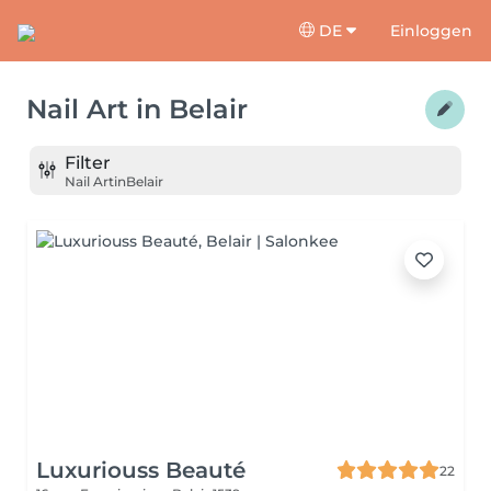
DE
Einloggen
Nail Art
in
Belair
Filter
Nail Art
in
Belair
Luxuriouss Beauté
22