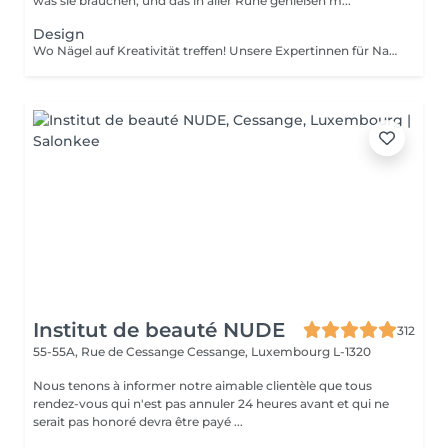
was sie brauchen, und das in aller Ruhe genießen m...
Design
Wo Nägel auf Kreativität treffen! Unsere Expertinnen für Nagelkunst gestalten designs jeder komplexität und erwecken Ihre Vision mit Präzision und Kunstfertigkeit zum Leben. Ob Sie von einer Klassischen french-manicure, Einem schicken verlauf oder filigranen zeichnungen auf einzelnen Nägeln träumen Wir setzen Ihre Wünsche um. Für Eine makellose french-manicure, faszinierenden cat-eye-effekt, atemberaubendes chrom-puder oder eleganten baby-boomer-verlauf sorgen Wir dafür, dass jeder nagel Ein echtes kunstwerk wird. bevorzugen Sie ein einzigartiges design auf nur wenigen Nägeln? Kein Problem! Sie können Ihr design ganz individuell anpassen und einen einzigartigen look kreieren, der genauso individuell ist wie sie. Lassen Sie Ihre Nägel Ihren stil sprechen!
Institut de beauté NUDE
312
55-55A, Rue de Cessange
Cessange, Luxembourg L-1320
Nous tenons à informer notre aimable clientèle que tous
rendez-vous qui n'est pas annuler 24 heures avant et qui ne
serait pas honoré devra être payé ...