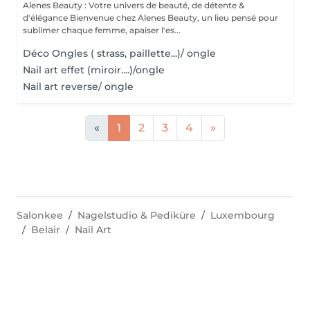
Alenes Beauty : Votre univers de beauté, de détente &
d'élégance Bienvenue chez Alenes Beauty, un lieu pensé pour
sublimer chaque femme, apaiser l'es...
Déco Ongles ( strass, paillette...)/ ongle
Nail art effet (miroir....)/ongle
Nail art reverse/ ongle
«
1
2
3
4
»
Salonkee
Nagelstudio & Pediküre
Luxembourg
Belair
Nail Art