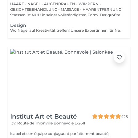
HAARE - NÄGEL - AUGENBRAUEN - WIMPERN -
GESICHTSBEHANDLUNG - MASSAGE - HAARENTFERNUNG
Strassen ist NUU in seiner vollständigsten Form. Der größte
Sal...
Design
Wo Nägel auf Kreativität treffen! Unsere Expertinnen für Nagelkunst gestalten designs jeder komplexität und erwecken Ihre Vision mit Präzision und Kunstfertigkeit zum Leben. Ob Sie von einer Klassischen french-manicure, Einem schicken verlauf oder filigranen zeichnungen auf einzelnen Nägeln träumen Wir setzen Ihre Wünsche um. Für Eine makellose french-manicure, faszinierenden cat-eye-effekt, atemberaubendes chrom-puder oder eleganten baby-boomer-verlauf sorgen Wir dafür, dass jeder nagel Ein echtes kunstwerk wird. bevorzugen Sie ein einzigartiges design auf nur wenigen Nägeln? Kein Problem! Sie können Ihr design ganz individuell anpassen und einen einzigartigen look kreieren, der genauso individuell ist wie sie. Lassen Sie Ihre Nägel Ihren stil sprechen!
Institut Art et Beauté
425
137, Route de Thionville
Bonnevoie L-2611
Isabel et son équipe conjuguent parfaitement beauté,