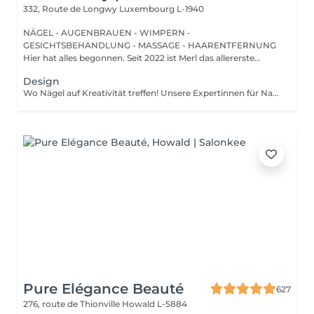
332, Route de Longwy
Luxembourg L-1940
NÄGEL - AUGENBRAUEN - WIMPERN -
GESICHTSBEHANDLUNG - MASSAGE - HAARENTFERNUNG
Hier hat alles begonnen. Seit 2022 ist Merl das allererste
Zuhause der ...
Design
Wo Nägel auf Kreativität treffen! Unsere Expertinnen für Nagelkunst gestalten designs jeder komplexität und erwecken Ihre Vision mit Präzision und Kunstfertigkeit zum Leben. Ob Sie von einer Klassischen french-manicure, Einem schicken verlauf oder filigranen zeichnungen auf einzelnen Nägeln träumen Wir setzen Ihre Wünsche um. Für Eine makellose french-manicure, faszinierenden cat-eye-effekt, atemberaubendes chrom-puder oder eleganten baby-boomer-verlauf sorgen Wir dafür, dass jeder nagel Ein echtes kunstwerk wird. bevorzugen Sie ein einzigartiges design auf nur wenigen Nägeln? Kein Problem! Sie können Ihr design ganz individuell anpassen und einen einzigartigen look kreieren, der genauso individuell ist wie sie. Lassen Sie Ihre Nägel Ihren stil sprechen!
Pure Elégance Beauté
627
276, route de Thionville
Howald L-5884