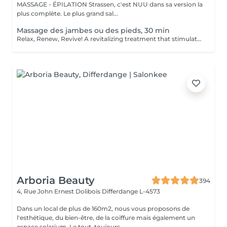
MASSAGE - ÉPILATION Strassen, c'est NUU dans sa version la
plus complète. Le plus grand sal...
Massage des jambes ou des pieds, 30 min
Relax, Renew, Revive! A revitalizing treatment that stimulates circulation, reduces fluid retention, and relieves muscle fatigue. Ideal for clients who spend long hours standing, exercising, or traveling. Light or firm pressure can be tailored to your needs. Age restrictions: there are no age restrictions for this procedure. Post procedure recommendations: do not do sport and any sharp movements for 2-3 hours after the procedure. Frequency: 1-2 times per week, 10 times in total. Repeat once in 3-6 months.
Arboria Beauty
394
4, Rue John Ernest Dolibois
Differdange L-4573
Dans un local de plus de 160m2, nous vous proposons de
l'esthétique, du bien-être, de la coiffure mais également un
espace solarium. Le tout, toujours...