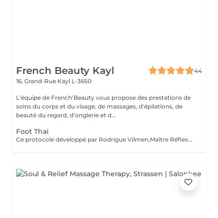
French Beauty Kayl
44
16, Grand-Rue
Kayl L-3650
L'équipe de French'Beauty vous propose des prestations de
soins du corps et du visage, de massages, d'épilations, de
beauté du regard, d'onglerie et d...
Foot Thaï
Ce protocole développé par Rodrigue Vilmen,Maître Réflexologue, est un réel moment de relaxation, une parenthèse de bien-être qui permet d'éliminer les tensions, soulager les douleurs, réduire le stress. Il active la circulation sanguine, calme le système nerveux et surtout rétablit l'équilibre général du corps. Il est pratiqué avec le Baume Mô... qui guérit tous les maux.