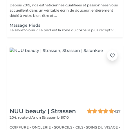
Depuis 2019, nos esthéticiennes qualifiées et passionnées vous
accueillent dans un véritable écrin de douceur, entièrement
dédié à votre bien-être et ...
Massage Pieds
Le saviez-vous ? Le pied est la zone du corps la plus réceptive au massage. Nous n'y pensons pas assez mais les pieds sont une partie très importante du corps et nécessitent un soin tout particulier ! Supportant toute la charge pondérale ainsi que les agressions extérieures telles que le temps, les chaussures trop serrées, à talons ou simplement le fait de marcher toute la journée, nos pieds sont fortement sollicités ! Les massages des pieds sont donc conseillés et très favorables à notre bien-être général !
NUU beauty | Strassen
427
204, route d'Arlon
Strassen L-8010
COIFFURE - ONGLERIE - SOURCILS - CILS · SOINS DU VISAGE -