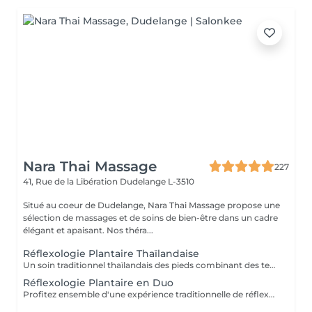
Nara Thai Massage
227
41, Rue de la Libération
Dudelange L-3510
Situé au coeur de Dudelange, Nara Thai Massage propose une
sélection de massages et de soins de bien-être dans un cadre
élégant et apaisant. Nos théra...
Réflexologie Plantaire Thaïlandaise
Un soin traditionnel thaïlandais des pieds combinant des techniques de massage et de pression appliquées aux pieds et au bas des jambes. Ce traitement relaxant aide à soulager les pieds fatigués, à stimuler la circulation, à réduire le stress et à retrouver une agréable sensation d'équilibre et de confort.
Réflexologie Plantaire en Duo
Profitez ensemble d'une expérience traditionnelle de réflexologie plantaire thaïlandaise. Grâce à des techniques de pression ciblées appliquées aux pieds et au bas des jambes, ce soin relaxant aide à soulager les pieds fatigués, stimuler la circulation et favoriser une agréable sensation d'équilibre et de bien-être.