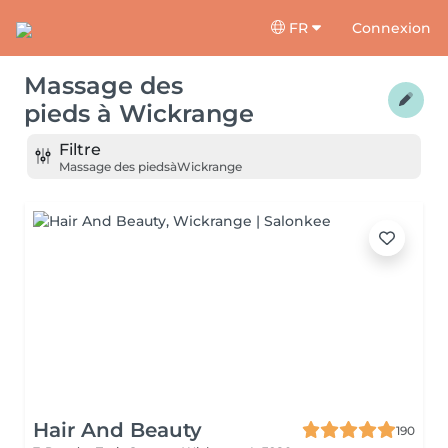
FR
Connexion
Massage des
pieds
à
Wickrange
Filtre
Massage des pieds
à
Wickrange
Hair And Beauty
190