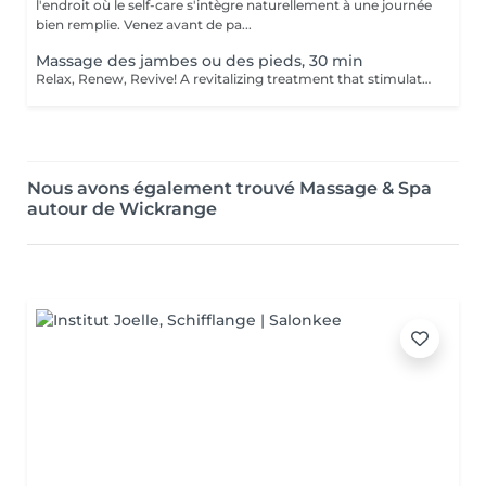
l'endroit où le self-care s'intègre naturellement à une journée
bien remplie. Venez avant de pa...
Massage des jambes ou des pieds, 30 min
Relax, Renew, Revive! A revitalizing treatment that stimulates circulation, reduces fluid retention, and relieves muscle fatigue. Ideal for clients who spend long hours standing, exercising, or traveling. Light or firm pressure can be tailored to your needs. Age restrictions: there are no age restrictions for this procedure. Post procedure recommendations: do not do sport and any sharp movements for 2-3 hours after the procedure. Frequency: 1-2 times per week, 10 times in total. Repeat once in 3-6 months.
Nous avons également trouvé Massage & Spa
autour de Wickrange