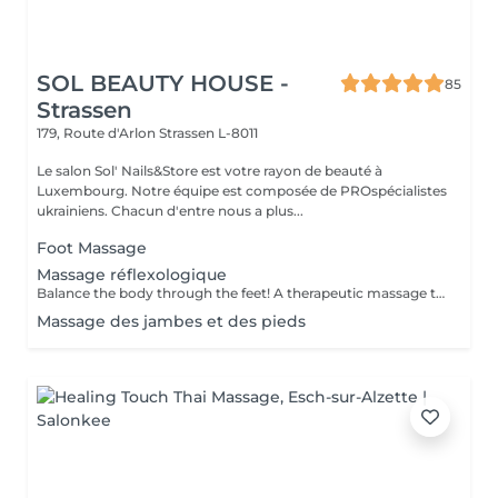
SOL BEAUTY HOUSE -
85
Strassen
179, Route d'Arlon
Strassen L-8011
Le salon Sol' Nails&Store est votre rayon de beauté à
Luxembourg. Notre équipe est composée de PROspécialistes
ukrainiens. Chacun d'entre nous a plus...
Foot Massage
Massage réflexologique
Balance the body through the feet! A therapeutic massage that applies pressure to specific reflex points on the feet, corresponding to different organs and systems in the body. Promotes relaxation, boosts circulation, and supports overall wellness.
Massage des jambes et des pieds