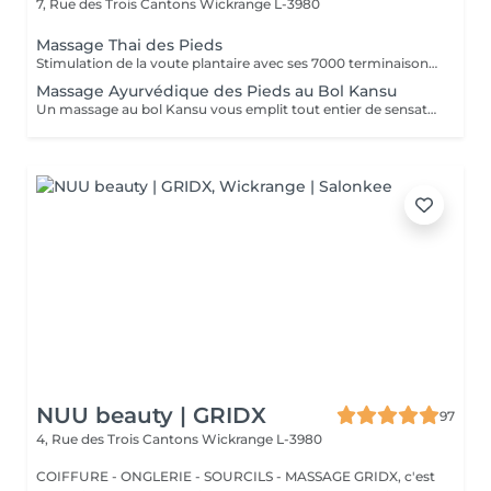
7, Rue des Trois Cantons
Wickrange L-3980
Massage Thai des Pieds
Stimulation de la voute plantaire avec ses 7000 terminaisons nerveuses. Efficace et profond, il apaise l'ensemble du corps.
Massage Ayurvédique des Pieds au Bol Kansu
Un massage au bol Kansu vous emplit tout entier de sensations douces et apaisantes. Il vise à traiter non seulement les points réflexes des pieds mais en même temps les cinq éléments.
NUU beauty | GRIDX
97
4, Rue des Trois Cantons
Wickrange L-3980
COIFFURE - ONGLERIE - SOURCILS - MASSAGE GRIDX, c'est