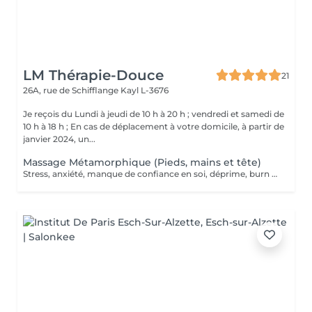
LM Thérapie-Douce
21
26A, rue de Schifflange
Kayl L-3676
Je reçois du Lundi à jeudi de 10 h à 20 h ; vendredi et samedi de
10 h à 18 h ; En cas de déplacement à votre domicile, à partir de
janvier 2024, un...
Massage Métamorphique (Pieds, mains et tête)
Stress, anxiété, manque de confiance en soi, déprime, burn out ? Le massage métamorphique vous aidera à retrouver votre paix intérieure, C'est un massage très doux, en effleurage qui libère les nuds et blocages pour libérer l'énergie vitale. Le principe est de reconnecter la personne à sa période prénatale grâce à un massage sur les pieds, les mains et la tête aux endroits des points réflexes qui correspondent à la colonne vertébrale. Les blocages d'énergie peuvent être libéré s et un potentiel d'auto-guérison !