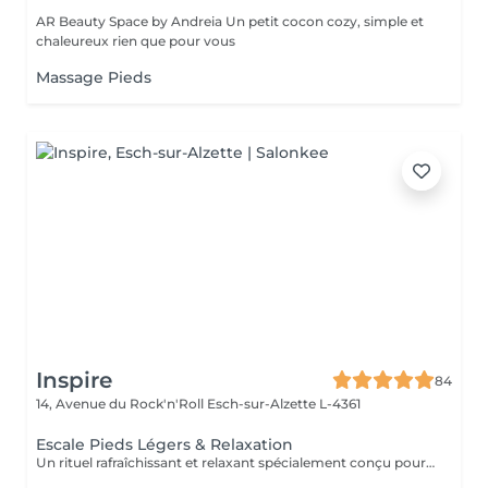
AR Beauty Space by Andreia Un petit cocon cozy, simple et
chaleureux rien que pour vous
Massage Pieds
Inspire
84
14, Avenue du Rock'n'Roll
Esch-sur-Alzette L-4361
Escale Pieds Légers & Relaxation
Un rituel rafraîchissant et relaxant spécialement conçu pour délasser les pieds et offrir une profonde sensation de détente à l'ensemble du corps ! Le bain de pieds aux sels d'Epsom enrichis en plantes aromatiques purifiantes et apaisantes invite à relâcher les tensions accumulées tout en procurant une agréable sensation de fraîcheur. Un gommage naturel est ensuite réalisé afin d'exfolier la peau, stimuler la microcirculation et réveiller les zones réflexes présentes sous les pieds. Le rituel se poursuit par un massage profondément relaxant associant manuvres enveloppantes et quelques points inspirés de la réflexologie plantaire. Réalisé à l'aide d'une huile naturelle aux notes fraîches et vivifiantes, ce massage favorise la détente générale et apaise le mental. Une bulle de bien-être pour ralentir, se recentrer et repartir du bon pied !