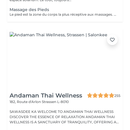
Massage des Pieds
Le pied est la zone du corps la plus réceptive aux massages. Nos pieds nous supportent au quotidien et nous oublions souvent d'en prendre soin. Ils sont composés de multiples terminaisons nerveuses qui influent sur l'ensemble de notre organisme. Quand nous avons mal aux pieds ne ressentons nous pas une grande fatigue ? Le massage des pieds stimule la circulation sanguine et permet d'évacuer le stress. Il active le drainage lymphatique et aide à l'élimination des toxines. Il procure bien être et détente. Senteurs aux choix: Fleur de Tiaré, Thé vert Jasmin, Rose Litchi, Cédra Passion
Andaman Thai Wellness
255
182, Route d'Arlon
Strassen L-8010
SAWASDEE KA WELCOME TO ANDAMAN THAI WELLNESS
DISCOVER THE ESSENCE OF RELAXATION ANDAMAN THAI
WELLNESS IS A SANCTUARY OF TRANQUILITY, OFFERING A
RANGE...