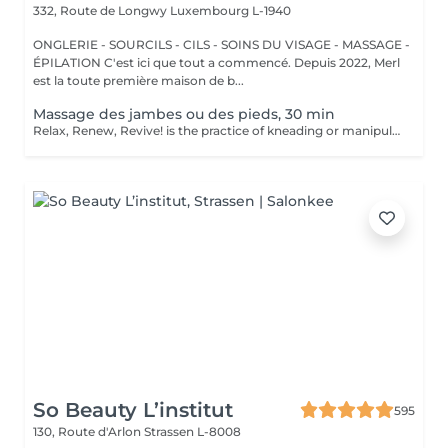
332, Route de Longwy
Luxembourg L-1940
ONGLERIE - SOURCILS - CILS - SOINS DU VISAGE - MASSAGE -
ÉPILATION C'est ici que tout a commencé. Depuis 2022, Merl
est la toute première maison de b...
Massage des jambes ou des pieds, 30 min
Relax, Renew, Revive! is the practice of kneading or manipulating a person's muscles and other soft-tissue in order to reduce stress, reduce muscle pain, increase relaxation and improve the work of the immune system. Benefits of getting legs or feet massage: - reduces stress - relaxing - improves blood circulation - improves body immune system How is massage legs or feet done? - feet and legs are massaged Age restrictions: there are no age restrictions for this procedure. Post procedure recommendations: do not do sport and any sharp movements for 2-3 hours after the procedure. Frequency: 1-2 times per week, 10 times in total. Repeat once in 3-6 months.
So Beauty L’institut
595
130, Route d'Arlon
Strassen L-8008