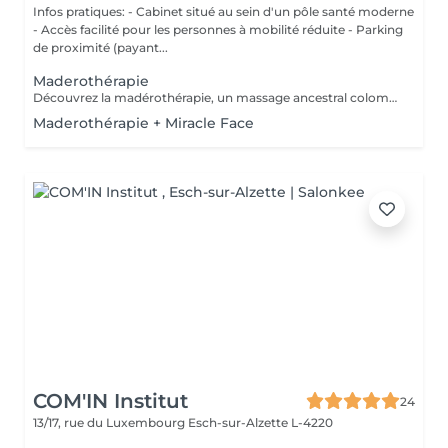
Infos pratiques: - Cabinet situé au sein d'un pôle santé moderne
- Accès facilité pour les personnes à mobilité réduite - Parking
de proximité (payant...
Maderothérapie
Découvrez la madérothérapie, un massage ancestral colombien réalisé avec des instruments en bois. Performant sur la cellulite, le raffermissement de la peau et la détente musculaire, il stimule la circulation sanguine et lymphatique pour un effet sculptant naturel et durable. Sélectionnez votre zone...sensation de bien-être garanties! Contre-indications: oedèmes, phlébites, affections cutanées, grossesse. Recommandations: Un drainage lymphatique sera toujours préconisé en amont pour bénéficier d'une qualité optimale de soin. Cure de 1 séance/ semaine sur une courte période pour un résultat express, puis entretien toutes les 3 semaines.
Maderothérapie + Miracle Face
COM'IN Institut
24
13/17, rue du Luxembourg
Esch-sur-Alzette L-4220