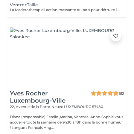
Ventre+Taille
La Maderotherapie:l action massante du bois pour détruire la cellulite. *Active la circulation sanguine et lymphatique *Réduit les tensions musculaires. *Raffermie et tonifie la peau.
Yves Rocher
612
Luxembourg-Ville
22, Avenue de la Porte-Neuve
LUXEMBOURG 57480
Diana (responsable) Estelle ,Marina, Vanessa, Anne-Sophie vous
accueille toute la semaine de 9h30 à 18h dans la bonne humeur
! Langue : Français Ang...