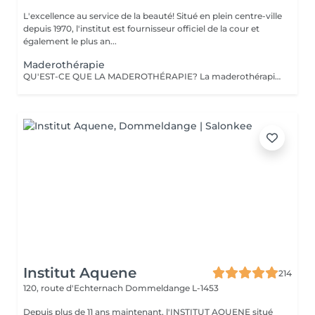
L'excellence au service de la beauté! Situé en plein centre-ville
depuis 1970, l'institut est fournisseur officiel de la cour et
également le plus an...
Maderothérapie
QU'EST-CE QUE LA MADEROTHÉRAPIE? La maderothérapie c'est une technique de massage issue de la médecine orientale et qui consiste en l'application d'un massage corporel ou facial avec des instruments en bois, ce qui permet un remodelage complet. Les différentes formes et tailles de ces instruments permettent d'appliquer le massage avec plus ou moins d'intensité, en plus de l'adapter aux différentes parties du corps. De nos jours, ce type de massage peut être appliqué sur pratiquement tout le corps : jambes, abdomen, taille, flancs, dos et bras, ainsi que sur le visage et une partie du cou (double menton). Un des grands avantages de ce traitement c'est qu'il est totalement naturel puisqu'il est réalisé avec des instruments en bois et qu'il est non-invasif. Objectifs: Réduire la graisse et la cellulite. Activer la circulation sanguine et lymphatique. Réduire le contour et modeler la silhouette. Drainer et tonifier la peau. Créer également un effet relaxant sur la musculature. Fournir une hydratation supplémentaire à la peau. Stimuler l'équilibre énergétique. LA MADEROTHÉRAPIE FACIALE c'est un complément parfait des traitements de rajeunissement, qui : a des effets raffermissants et tonifiants, active la circulation sanguine et lymphatique du visage, contribuant ainsi à améliorer l'apparence de la peau, active la production de collagène et d'élastine, agit également sur les muscles du visage, apportant de la tonicité .
Institut Aquene
214
120, route d'Echternach
Dommeldange L-1453
Depuis plus de 11 ans maintenant, l'INSTITUT AQUENE situé