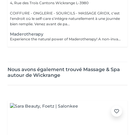
4, Rue des Trois Cantons
Wickrange L-3980
COIFFURE - ONGLERIE - SOURCILS - MASSAGE GRIDX, c'est
l'endroit où le self-care s'intègre naturellement à une journée
bien remplie. Venez avant de pa...
Maderotherapy
Experience the natural power of Maderotherapy! A non-invasive massage technique using wooden tools. It improves circulation and lymphatic drainage, reduces cellulite, helps contour the body, and eliminates excess fluid. Types: - Brazilian: focuses on legs and glutes, helps shape the silhouette; - Abdomen: reduces volume and firms the skin; - Full body: promotes relaxation and overall recovery. Age restrictions: recommended to do from 16 years old. Post-procedure recommendations: do not do sports and any sharp movement for 2-3 hours after the procedure. Frequency: 2-3 times per week, 8-10 sessions. Repeat once in 3-6 months. Contraindications: pregnancy, inflammation, acne, varicose veins in the acute stage.
Nous avons également trouvé Massage & Spa
autour de Wickrange