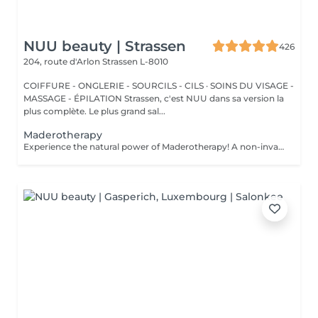
NUU beauty | Strassen
426
204, route d'Arlon
Strassen L-8010
COIFFURE - ONGLERIE - SOURCILS - CILS · SOINS DU VISAGE -
MASSAGE - ÉPILATION Strassen, c'est NUU dans sa version la
plus complète. Le plus grand sal...
Maderotherapy
Experience the natural power of Maderotherapy! A non-invasive massage technique using wooden tools. It improves circulation and lymphatic drainage, reduces cellulite, helps contour the body, and eliminates excess fluid. Types: - Brazilian: focuses on legs and glutes, helps shape the silhouette; - Abdomen: reduces volume and firms the skin; - Full body: promotes relaxation and overall recovery. Age restrictions: recommended to do from 16 years old. Post-procedure recommendations: do not do sports and any sharp movement for 2-3 hours after the procedure. Frequency: 2-3 times per week, 8-10 sessions. Repeat once in 3-6 months. Contraindications: pregnancy, inflammation, acne, varicose veins in the acute stage.