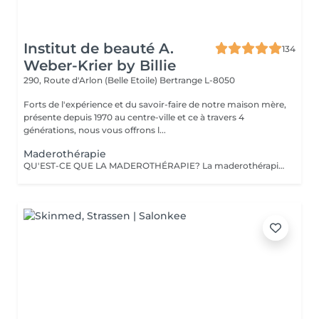
Institut de beauté A.
134
Weber-Krier by Billie
290, Route d'Arlon (Belle Etoile)
Bertrange L-8050
Forts de l'expérience et du savoir-faire de notre maison mère,
présente depuis 1970 au centre-ville et ce à travers 4
générations, nous vous offrons l...
Maderothérapie
QU'EST-CE QUE LA MADEROTHÉRAPIE? La maderothérapie c'est une technique de massage issue de la médecine orientale et qui consiste en l'application d'un massage corporel ou facial avec des instruments en bois, ce qui permet un remodelage complet. Les différentes formes et tailles de ces instruments permettent d'appliquer le massage avec plus ou moins d'intensité, en plus de l'adapter aux différentes parties du corps. De nos jours, ce type de massage peut être appliqué sur pratiquement tout le corps : jambes, abdomen, taille, flancs, dos et bras, ainsi que sur le visage et une partie du cou (double menton). Un des grands avantages de ce traitement c'est qu'il est totalement naturel puisqu'il est réalisé avec des instruments en bois et qu'il est non-invasif. Objectifs: Réduire la graisse et la cellulite. Activer la circulation sanguine et lymphatique. Réduire le contour et modeler la silhouette. Drainer et tonifier la peau. Créer également un effet relaxant sur la musculature. Fournir une hydratation supplémentaire à la peau. Stimuler l'équilibre énergétique. LA MADEROTHÉRAPIE FACIALE c'est un complément parfait des traitements de rajeunissement, qui : a des effets raffermissants et tonifiants, active la circulation sanguine et lymphatique du visage, contribuant ainsi à améliorer l'apparence de la peau, active la production de collagène et d'élastine, agit également sur les muscles du visage, apportant de la tonicité .