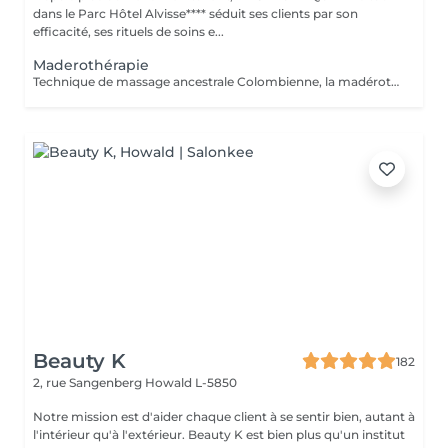
dans le Parc Hôtel Alvisse**** séduit ses clients par son
efficacité, ses rituels de soins e...
Maderothérapie
Technique de massage ancestrale Colombienne, la madérothérapie offre une multitude de bénéfices sur le corps ! - L'amélioration de la circulation sanguine et de la circulation lymphatique - Une peau resserrée, des muscles plus toniques - L'élimination de l'apparence de la cellulite, même profonde... Qu'il s'agisse de la peau du corps ou du visage, les instruments et rouleaux en bois de maderothérapie agissent sur toutes les zones du corps permettant une relaxation profonde et une tonification du corps dans son ensemble. Pour un bon résultat il est conseiller de faire entre 3 à 5 séances de drainage lymphatique Brésilien afin de détoxifier le corps et 10 séances de maderothérapie réparties sur 5 semaines (soit 2 séances par semaine). Et une séance par mois de chaque en entretient. Effet WOUAH garantie
Beauty K
182
2, rue Sangenberg
Howald L-5850
Notre mission est d'aider chaque client à se sentir bien, autant à
l'intérieur qu'à l'extérieur. Beauty K est bien plus qu'un institut