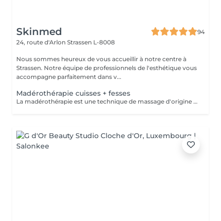
Skinmed
94
24, route d'Arlon
Strassen L-8008
Nous sommes heureux de vous accueillir à notre centre à
Strassen. Notre équipe de professionnels de l'esthétique vous
accompagne parfaitement dans v...
Madérothérapie cuisses + fesses
La madérothérapie est une technique de massage d'origine colombienne qui utilise des instruments en bois spécialement conçus pour le modelage du corps. Le mot vient de l'espagnol "madera", qui signifie "bois". La madérothérapie est une technique de massage naturelle et non invasive qui repose sur l'utilisation d'outils en bois de différentes formes (rouleaux, ventouses, spatules, champignons, etc.) pour stimuler le corps. Objectifs principaux : - Réduction de la cellulite - Drainage lymphatique - Raffermissement de la peau - Remodelage du corps - Amélioration de la circulation sanguine - Relaxation musculaire et réduction du stress. Contre-indications: - grossesse - Infections aiguës - Thrombose / phlébite - Insuffisance cardiaque non compensée - cancer / Tumeurs malignes (sans avis médical) - Fièvre - règles hémorragiques / premiers 5 jours de règles - surcharge rénale - pathologies liées à l'appareil reproducteur - maladies de la peau - les ecchymoses - dysfonctionnement du système immunitaire