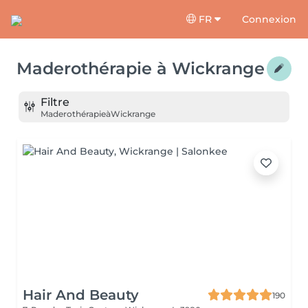
FR
Connexion
Maderothérapie
à
Wickrange
Filtre
Maderothérapie
à
Wickrange
Hair And Beauty
190