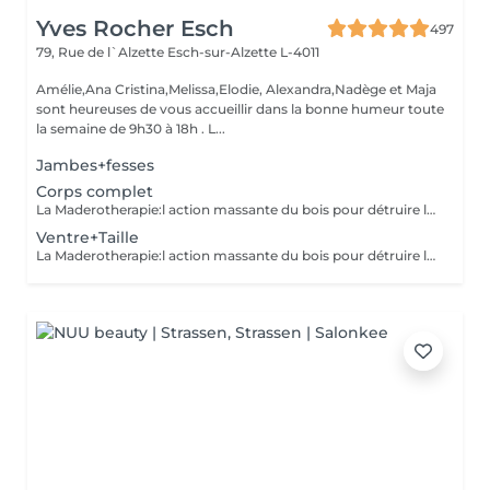
Yves Rocher Esch
497
79, Rue de l`Alzette
Esch-sur-Alzette L-4011
Amélie,Ana Cristina,Melissa,Elodie, Alexandra,Nadège et Maja
sont heureuses de vous accueillir dans la bonne humeur toute
la semaine de 9h30 à 18h . L...
Jambes+fesses
Corps complet
La Maderotherapie:l action massante du bois pour détruire la cellulite. *Active la circulation sanguine et lymphatique *Réduit les tensions musculaires. *Raffermie et tonifie la peau.
Ventre+Taille
La Maderotherapie:l action massante du bois pour détruire la cellulite. *Active la circulation sanguine et lymphatique *Réduit les tensions musculaires. *Raffermie et tonifie la peau.