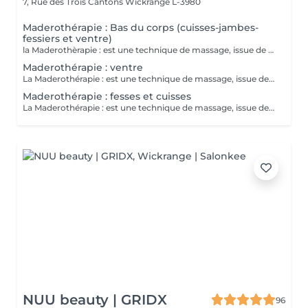
7, Rue des Trois Cantons
Wickrange L-3980
Maderothérapie : Bas du corps (cuisses-jambes-
fessiers et ventre)
la Maderothèrapie : est une technique de massage, issue de la médecine traditionnelle orientale qui utilise des instruments en bois pour modeler la silhouette , stimule la circulation sanguine, réduit la cellulite, gainant et amincissant. Séance corps entier
Maderothérapie : ventre
La Maderothérapie : est une technique de massage, issue de la médecine traditionnelle oriental qui utilise des instruments en bois pour modeler la silhouette, stimule la circulation sanguine, réduit la cellulite, gainant et amincissant.
Maderothérapie : fesses et cuisses
La Maderothérapie : est une technique de massage, issue de la médecine traditionnelle orientale qui utilise des instruments en bois pour modeler la silhouette, stimule la circulation sanguine, réduit la cellulite, gainant et amincissant. séance fesses et jambes
NUU beauty | GRIDX
96