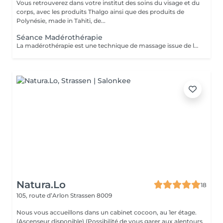
Vous retrouverez dans votre institut des soins du visage et du
corps, avec les produits Thalgo ainsi que des produits de
Polynésie, made in Tahiti, de...
Séance Madérothérapie
La madérothérapie est une technique de massage issue de la médecine orientale qui utilise des instruments en bois, ce qui remodèle le corps et lisse la peau. Cela reste un modelage esthétique qui élimine la peau d'orange et affine les traits du corps, il n'est en rien médical, on travaille sur 2 zones lors de la séance.
Natura.Lo
18
105, route d’Arlon
Strassen 8009
Nous vous accueillons dans un cabinet cocoon, au 1er étage.
(Ascenseur disponible) (Possibilité de vous garer aux alentours