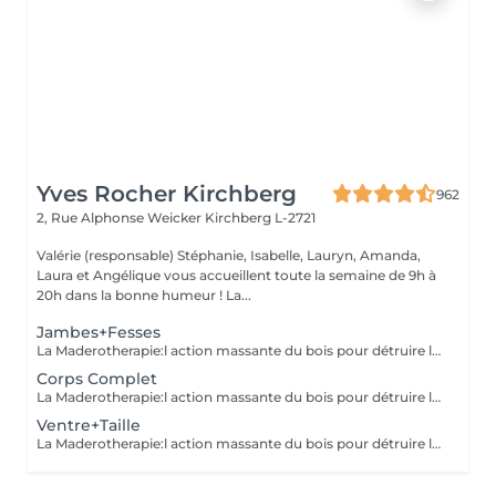
Yves Rocher Kirchberg
962
2, Rue Alphonse Weicker
Kirchberg L-2721
Valérie (responsable) Stéphanie, Isabelle, Lauryn, Amanda,
Laura et Angélique vous accueillent toute la semaine de 9h à
20h dans la bonne humeur ! La...
Jambes+Fesses
La Maderotherapie:l action massante du bois pour détruire la cellulite. *Active la circulation sanguine et lymphatique *Réduit les tensions musculaires. *Raffermie et tonifie la peau.
Corps Complet
La Maderotherapie:l action massante du bois pour détruire la cellulite. *Active la circulation sanguine et lymphatique *Réduit les tensions musculaires. *Raffermie et tonifie la peau.
Ventre+Taille
La Maderotherapie:l action massante du bois pour détruire la cellulite. *Active la circulation sanguine et lymphatique *Réduit les tensions musculaires. *Raffermie et tonifie la peau.