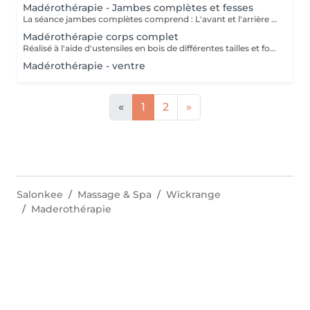
Madérothérapie - Jambes complètes et fesses
La séance jambes complètes comprend : L'avant et l'arrière des jambes ainsi que les fesses. Réalisé à l'aide d'ustensiles en bois de différentes tailles et formes spécialement conçus pour s'adapter aux lignes du corps. - Anti cellulite - Une alternative à la chirurgie - Accélère le métabolisme - Active le système lymphatique - Raffermit et tonifie la peau - Redessine le corps et les volumes
Madérothérapie corps complet
Réalisé à l'aide d'ustensiles en bois de différentes tailles et formes spécialement conçus pour s'adapter aux lignes du corps. - Anti cellulite - Une alternative à la chirurgie - Accélère le métabolisme - Active le système lymphatique - Raffermit et tonifie la peau - Redessine le corps et les volumes
Madérothérapie - ventre
«
1
2
»
Salonkee
Massage & Spa
Wickrange
Maderothérapie