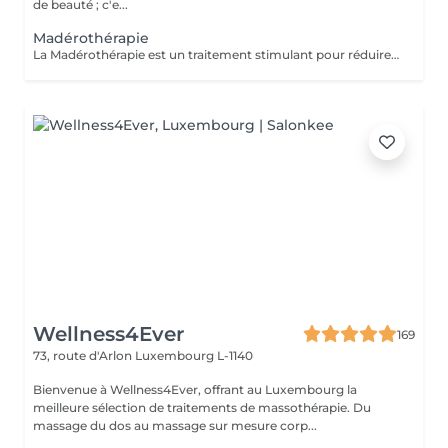
de beauté ; c'e...
Madérothérapie
La Madérothérapie est un traitement stimulant pour réduire la cellulite, tonifier la peau et remodeler le corps. Ce massage intense utilise des instruments en bois de tailles et formes variées, adaptés aux zones du corps et aux applications spécifiques. En fonction de vos besoins, différentes techniques de frictions sont appliquées, associées à des huiles essentielles, sérums ou crèmes. Bienfaits : Tonifie et raffermit la peau Améliore la circulation sanguine et lymphatique Diminue les jambes lourdes Stimule la production de collagène, élastine et vitamine E Régule les centres d'énergie Favorise la relaxation et la respiration Réduit la cellulite et réactive le système nerveux.
Wellness4Ever
169
73, route d'Arlon
Luxembourg L-1140
Bienvenue à Wellness4Ever, offrant au Luxembourg la
meilleure sélection de traitements de massothérapie. Du
massage du dos au massage sur mesure corp...