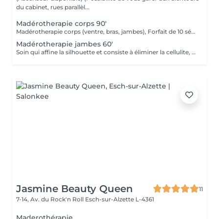
du cabinet, rues parallèl...
Madérotherapie corps 90'
Madérotherapie corps (ventre, bras, jambes), Forfait de 10 séances + 1 offerte Recommandé pour votre challenge minceur et anti-cellulite. (Ce type de massage est puissant, revigorant, et dynamique) Attention: ce massage ne convient pas aux femmes enceintes, aux personnes aux personnes ayant des problèmes cardiaque, troubles circulatoires graves aigües, infections cutanées, insuffisance rénale, pathologique lourde.
Madérotherapie jambes 60'
Soin qui affine la silhouette et consiste à éliminer la cellulite, à l'aide du bois de hêtre. ( Ce soin est recommandé sur plusieurs séances)
Jasmine Beauty Queen
11
7-14, Av. du Rock'n Roll
Esch-sur-Alzette L-4361
Maderothérapie