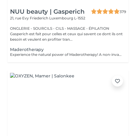
NUU beauty | Gasperich
379
21, rue Evy Friederich
Luxembourg L-1552
ONGLERIE - SOURCILS - CILS - MASSAGE - ÉPILATION
Gasperich est fait pour celles et ceux qui savent ce dont ils ont
besoin et veulent en profiter tran...
Maderotherapy
Experience the natural power of Maderotherapy! A non-invasive body sculpting technique that uses specially designed wooden tools to stimulate circulation, reduce cellulite, and contour the body. Originating from Colombia, this therapy promotes lymphatic drainage, boosts metabolism, and helps eliminate toxins all while deeply relaxing the body and mind. Age restrictions: recommended to do from 16 years. Post procedure recommendations: do not do sport and any sharp movements for 2-3 hours after the procedure. Frequency: 2-3 times per week, 10 times in total. Repeat once in 3-6 months.