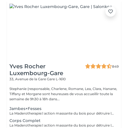
Yves Rocher
849
Luxembourg-Gare
33, Avenue de la Gare
Gare L-1610
Stephanie (responsable, Charlene, Romane, Lea, Clara, Hanane,
Tiffany et Morgane sont heureuses de vous accueillir toute la
semaine de 9h30 à 18h dans...
Jambes+Fesses
La Maderotherapie:l action massante du bois pour détruire la cellulite. *Active la circulation sanguine et lymphatique *Réduit les tensions musculaires. *Raffermie et tonifie la peau.
Corps Complet
La Maderotherapie:l action massante du bois pour détruire la cellulite. *Active la circulation sanguine et lymphatique *Réduit les tensions musculaires. *Raffermie et tonifie la peau.