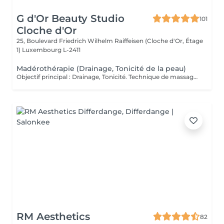
G d'Or Beauty Studio
101
Cloche d'Or
25, Boulevard Friedrich Wilhelm Raiffeisen (Cloche d'Or, Étage
1)
Luxembourg L-2411
Madérothérapie (Drainage, Tonicité de la peau)
Objectif principal : Drainage, Tonicité. Technique de massage d'origine colombienne qui utilise des instruments en bois spécialement conçus pour remodeler le corps (anti-cellulite), stimuler la circulation sanguine et lymphatique et favoriser le drainage. Grâce à des mouvements ciblés et rythmés, ce soin agit en profondeur sur les tissus afin de relancer le système lymphatique et aider le corps à éliminer les toxines, tout en procurant une sensation de bien-être. Véritable alliée des silhouettes en quête de tonicité, la madérothérapie contribue à lisser l'aspect de la peau, à raffermir les zones ciblées et à redessiner progressivement les contours du corps. Dès les premières séances, la peau paraît plus ferme, le corps plus léger et visiblement revitalisé. Fréquence recommandée : Pour des résultats visibles et durables, une cure de 6 à 10 séances est conseillée, à raison de 1 à 2 séances par semaine selon les besoins et les objectifs. En entretien, une séance toutes les 2 à 3 semaines.
RM Aesthetics
82