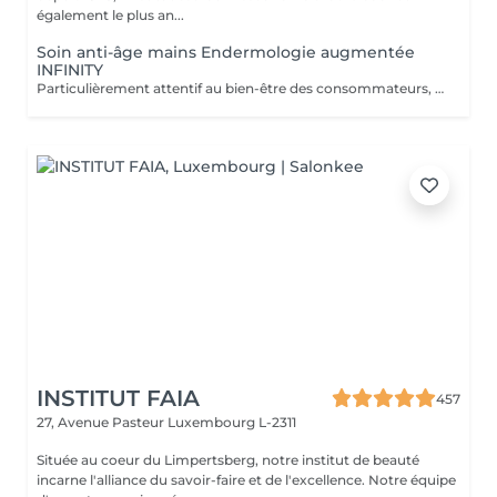
également le plus an...
Soin anti-âge mains Endermologie augmentée
INFINITY
Particulièrement attentif au bien-être des consommateurs, ce nouveau protocole exclusif LPG® est l'alliance de la technicité, qui s'appuie sur la technologie brevetée de l'appareil CelluM6 Alliance® et de la sensorialité pour une efficacité immédiate et durable sur le corps. Et ce, grâce à une succession de manoeuvres réalisées à la fois par la tête de traitement Alliance®, la pose d'un masque et par les mains du praticien
INSTITUT FAIA
457
27, Avenue Pasteur
Luxembourg L-2311
Située au coeur du Limpertsberg, notre institut de beauté
incarne l'alliance du savoir-faire et de l'excellence. Notre équipe