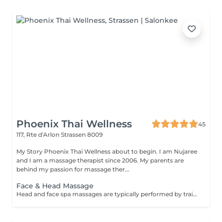
Phoenix Thai Wellness
45
117, Rte d'Arlon
Strassen 8009
My Story Phoenix Thai Wellness about to begin. I am Nujaree
and I am a massage therapist since 2006. My parents are
behind my passion for massage ther...
Face & Head Massage
Head and face spa massages are typically performed by trained professionals in spa or wellness centers, providing a range of benefits including deep stress relief, a refreshed and revitalized feeling, eased muscle tightness, and enhanced skin health.