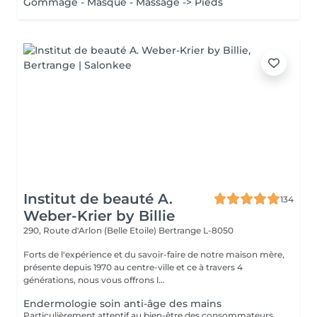
Gommage - Masque - Massage -> Pieds
Institut de beauté A.
134
Weber-Krier by Billie
290, Route d'Arlon (Belle Etoile)
Bertrange L-8050
Forts de l'expérience et du savoir-faire de notre maison mère,
présente depuis 1970 au centre-ville et ce à travers 4
générations, nous vous offrons l...
Endermologie soin anti-âge des mains
Particulièrement attentif au bien-être des consommateurs, ce nouveau protocole exclusif LPG® est l'alliance de la technicité, qui s'appuie sur la technologie brevetée de l'appareil CelluM6 Alliance® et de la sensorialité pour une efficacité immédiate et durable sur le corps. Et ce, grâce à une succession de manoeuvres réalisées à la fois par la tête de soin Alliance®, l'application d'un masque et par les mains du praticien.