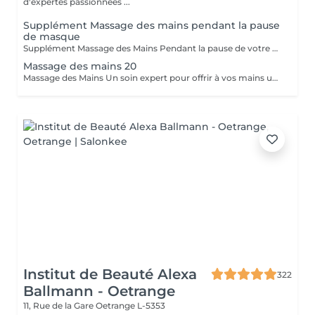
d'expertes passionnées ...
Supplément Massage des mains pendant la pause
de masque
Supplément Massage des Mains Pendant la pause de votre masque, offrez-vous un massage des mains de 15 minutes. Un moment de pure détente qui libère les tensions, nourrit la peau et prolonge le bien-être. Un geste apprécié de nos clientes pour sublimer leur soin visage.
Massage des mains 20
Massage des Mains Un soin expert pour offrir à vos mains une véritable parenthèse de bien-être. Ce massage complet de 30 minutes dénoue les tensions, stimule la circulation et nourrit la peau en profondeur. Grâce à des manuvres enveloppantes et précises, il procure une sensation immédiate de légèreté et de relaxation. Idéal pour soulager les mains sollicitées au quotidien, améliorer la souplesse articulaire et apaiser l'esprit. Un moment de soin et d'attention, réalisé avec expertise, pour des mains douces, détendues et parfaitement ressourcées.
Institut de Beauté Alexa
322
Ballmann - Oetrange
11, Rue de la Gare
Oetrange L-5353