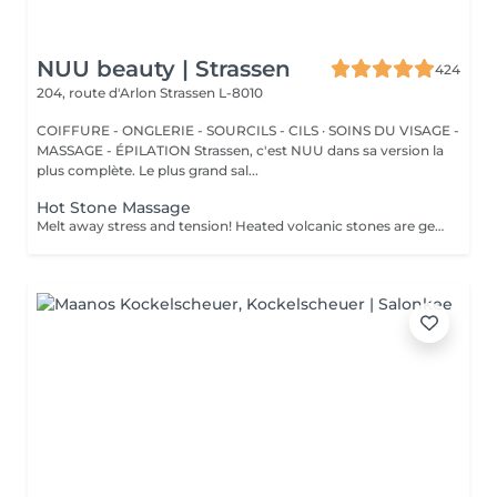
NUU beauty | Strassen
424
204, route d'Arlon
Strassen L-8010
COIFFURE - ONGLERIE - SOURCILS - CILS · SOINS DU VISAGE -
MASSAGE - ÉPILATION Strassen, c'est NUU dans sa version la
plus complète. Le plus grand sal...
Hot Stone Massage
Melt away stress and tension! Heated volcanic stones are gently placed and massaged over the body to warm the muscles, increase circulation, and promote a deep state of relaxation. Perfect for relieving tension, easing anxiety, and restoring inner calm. Age restrictions: there are no age restrictions for this procedure. Post procedure recommendations: do not do sport and any sharp movements 2-3 hours after the procedure. Frequency: 1-2 times per week, 10 times in total. Repeat once in 3-6 months.