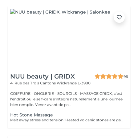
NUU beauty | GRIDX
96
4, Rue des Trois Cantons
Wickrange L-3980
COIFFURE - ONGLERIE - SOURCILS - MASSAGE GRIDX, c'est
l'endroit où le self-care s'intègre naturellement à une journée
bien remplie. Venez avant de pa...
Hot Stone Massage
Melt away stress and tension! Heated volcanic stones are gently placed and massaged over the body to warm the muscles, increase circulation, and promote a deep state of relaxation. Perfect for relieving tension, easing anxiety, and restoring inner calm. Age restrictions: there are no age restrictions for this procedure. Post procedure recommendations: do not do sport and any sharp movements 2-3 hours after the procedure. Frequency: 1-2 times per week, 10 times in total. Repeat once in 3-6 months.