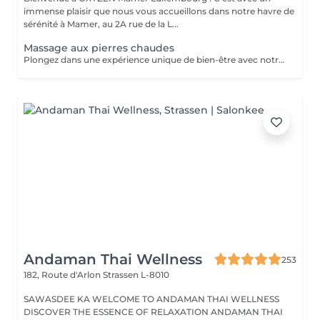
immense plaisir que nous vous accueillons dans notre havre de
sérénité à Mamer, au 2A rue de la L...
Massage aux pierres chaudes
Plongez dans une expérience unique de bien-être avec notre massage aux pierres chaudes. Cette pratique traditionnelle repose sur l'utilisation de pierres de basalte chauffées dans un bain d'eau chaude à température constante. Ces pierres sont ensuite utilisées pour induire des effets physiologiques de détente et de détoxification pendant le massage. Allongé(e) sur les pierres, enveloppé(e) dans un drap adapté à votre morphologie, vous ressentirez une chaleur enveloppante, une véritable sensation de mini-sauna, idéale pour vous réchauffer en hiver. Ce soin unique vous plongera dans une expérience sensorielle exceptionnelle, combinant des sensations contrastées, des stimuli répétés et une profonde relaxation. Le massage aux pierres chaudes diffère considérablement des massages manuels traditionnels, offrant une expérience inoubliable. Soins proposé uniquement de fin octobre à Mars afin de pouvoir bénéficier de tous les bienfaits de celui-ci Pour prolonger ces moments de bien-être, nous vous invitons à découvrir nos cartes FORFAITS, conçues pour vous offrir des avantages exclusifs. Pour plus d'informations, visitez notre page Forfaits. Parfait aussi comme idée cadeau sur mesure. Pour en savoir plus, cliquez ici : https://www.oxyzen.lu Veuillez noter que ce massage est déconseillé aux femmes enceintes. Avertissement : Nos soins sont dédiés au bien-être et à la relaxation. Ils ne remplacent pas un suivi médical et ne relèvent pas de la kinésithérapie.
Andaman Thai Wellness
253
182, Route d'Arlon
Strassen L-8010
SAWASDEE KA WELCOME TO ANDAMAN THAI WELLNESS
DISCOVER THE ESSENCE OF RELAXATION ANDAMAN THAI