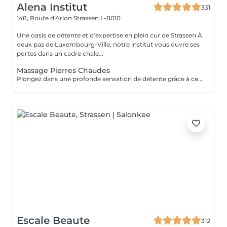
Alena Institut
331
148, Route d'Arlon
Strassen L-8010
Une oasis de détente et d'expertise en plein cur de Strassen À
deux pas de Luxembourg-Ville, notre institut vous ouvre ses
portes dans un cadre chale...
Massage Pierres Chaudes
Plongez dans une profonde sensation de détente grâce à ce massage enveloppant réalisé avec des pierres volcaniques chaudes. La chaleur diffuse apaise les tensions musculaires, améliore la circulation et procure un bien-être incomparable. Un soin cocooning idéal pour relâcher le corps, calmer l'esprit et retrouver une harmonie totale.
Escale Beaute
312