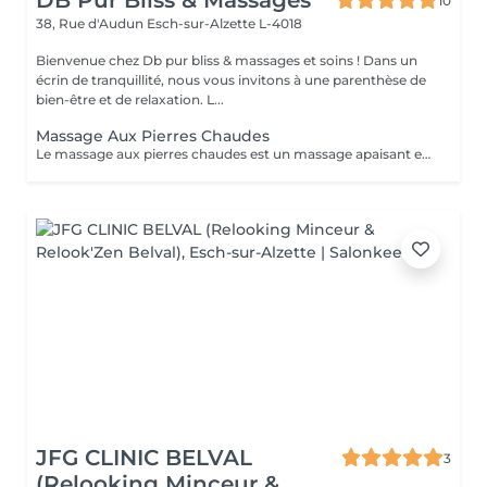
DB Pur Bliss & Massages
10
38, Rue d'Audun
Esch-sur-Alzette L-4018
Bienvenue chez Db pur bliss & massages et soins ! Dans un
écrin de tranquillité, nous vous invitons à une parenthèse de
bien-être et de relaxation. L...
Massage Aux Pierres Chaudes
Le massage aux pierres chaudes est un massage apaisant et sensorielle qui apprte bien-être et décontracte en douceur les tensions musculaires . La chaleur diffusé par les pierres donne une sensation de relaxation et relâchement.
JFG CLINIC BELVAL
3
(Relooking Minceur &