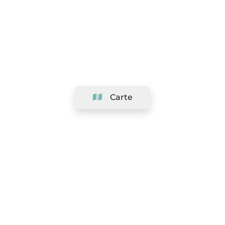
Carte
Société
Support
Équipe
&
Carrières
Référencer votre salon