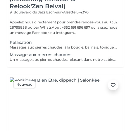
Relook'Zen Belval)
9, Boulevard du Jazz
Esch-sur-Alzette L-4370
Appelez nous directement pour prendre rendez-vous au +352
28795858 ou par WhatsApp : +352 691 696 697 ou laissez nous
un message Facebook ou Instagram...
Relaxation
Massages aux pierres chaudes, à la bougie, balinais, tonique, relaxant traditionnel, ou par zone spécifique
Massage aux pierres chaudes
Un massage aux pierres chaudes relaxant dans notre cabine cocooning avec des doigts de fée, n'hésitez plus, appelez nous !! +352 28 795858 ou par facebook, instagram ou encore notre site internet!! JFG CLINIC BELVAL
Nouveau