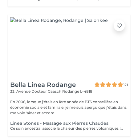
Bella Linea Rodange
121
33, Avenue Docteur Gaasch
Rodange L-4818
En 2006, lorsque j'étais en 1ère année de BTS conseillère en
économie sociale et familiale, je me suis aperçu que j'étais dans
ma voie 'aider et accom...
Linea Stones - Massage aux Pierres Chaudes
Ce soin ancestral associe la chaleur des pierres volcaniques lisses à un massage manuel enveloppant. Les pierres, chauffées à température idéale, sont disposées sur des points énergétiques stratégiques et utilisées pour masser le corps. La chaleur pénètre en profondeur, dénouant les tensions et favorisant une relaxation totale. Les bénéfices : Détente musculaire profonde grâce à la chaleur Circulation sanguine stimulée Réduction du stress et du mental agité Sensation de cocooning et de confort Un rituel particulièrement apprécié en automne et en hiver, quand le corps et l'esprit recherchent chaleur et réconfort.