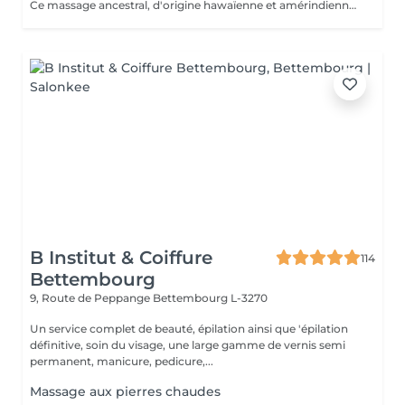
Ce massage ancestral, d'origine hawaïenne et amérindienne, vous offre une synergie magique entre les mains de l'esthéticienne et la chaleur des pierres volcaniques en basaltes composées de laves pure pour une détente extrême. Une douce chaleur vous enveloppe et vous procure une sensation de bien-être. Avec leurs différentes vertus thérapeutiques, les pierres sont déposées sur les points sensibles et/ou douloureux du corps. Un lâché pris qui détoxifie l'organisme et améliore la circulation sanguine. Outre leur effet drainant et relaxant, elles stimulent les muscles et défont les nuds pour une sensation réconfortante.
B Institut & Coiffure
114
Bettembourg
9, Route de Peppange
Bettembourg L-3270
Un service complet de beauté, épilation ainsi que 'épilation
définitive, soin du visage, une large gamme de vernis semi
permanent, manicure, pedicure,...
Massage aux pierres chaudes