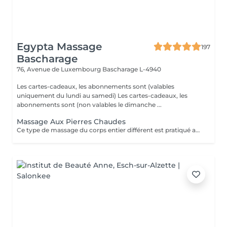
Egypta Massage
197
Bascharage
76, Avenue de Luxembourg
Bascharage L-4940
Les cartes-cadeaux, les abonnements sont (valables
uniquement du lundi au samedi) Les cartes-cadeaux, les
abonnements sont (non valables le dimanche ...
Massage Aux Pierres Chaudes
Ce type de massage du corps entier différent est pratiqué avec des pierres volcaniques chaudes et les mains. Il améliore la circulation sanguine, régule la pression sanguine et procure une fabuleuse détente. Ce type de massage ramène la paix à votre âme