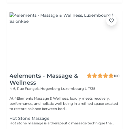
4elements - Massage &
100
Wellness
4-6, Rue François Hogenberg
Luxembourg L-1735
At 4Elements Massage & Wellness, luxury meets recovery,
performance, and holistic well-being in a refined space created
to restore balance between bod...
Hot Stone Massage
Hot stone massage is a therapeutic massage technique that uses **smooth, heated basalt stones** (volcanic rock that retains heat well). The warmth penetrates deep into muscles, allowing intense relaxation without heavy pressure. How it works 1. Heating the stones Stones are warmed in water to a safe temperature (typically ~5055 °C). 2. Stone placement The therapist places stones on key points of the body: * Along the spine * Shoulders and neck * Hands, legs, or between toes These areas correspond to major muscle groups and energy points. 3. Massage with stones The therapist also uses the stones as tools, gliding them over muscles with oil to combine heat and movement. Key benefits *Deep muscle relaxation* heat reduces muscle stiffness faster than hands alone *Pain & tension relief* ideal for chronic back/neck tension *Stress & anxiety reduction* strong calming effect on the nervous system *Improved circulation* heat increases blood flow and oxygen delivery *Better sleep* many clients feel deeply sedated afterward Who it's best for People with: * Chronic muscle tension * Stress, burnout, mental overload * Sedentary or highly physical lifestyles * Cold sensitivity or poor circulation Not recommended for: * Fever or acute inflammation * Skin infections or open wounds * Severe cardiovascular issues * Neuropathy with reduced heat sensation What it feels like * Very relaxing, warm, grounding * Pressure is usually gentle to medium * Many clients drift into a meditative or sleep-like state It is NOT a sports or deep-tissue massage, but the heat allows muscles to release deeply without pain.