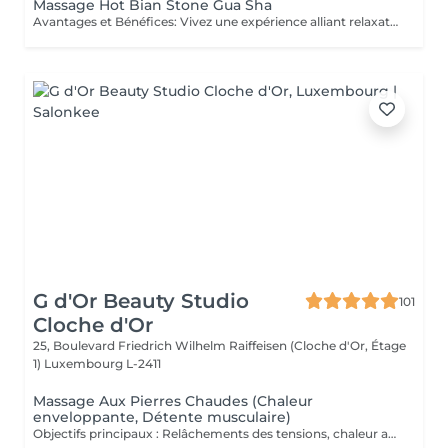
Massage Hot Bian Stone Gua Sha
Avantages et Bénéfices: Vivez une expérience alliant relaxation profonde et revitalisation musculaire. Grâce au Bian Stone et à la technique du Gua Sha, ce massage apaise les douleurs, détend les tensions et stimule la circulation sanguine, tout en procurant un moment de calme et d'équilibre intérieur. Les principaux bénéfices : - Soulagement des douleurs et tensions musculaires - Réduction de l'inflammation et fatigue musculaire - Amélioration de la circulation sanguine et lymphatique - Relaxation profonde du corps et de l'esprit - Diminution du stress et apaisement du système nerveux - Favorise la récupération musculaire et l'équilibre énergétique
G d'Or Beauty Studio
101
Cloche d'Or
25, Boulevard Friedrich Wilhelm Raiffeisen (Cloche d'Or, Étage
1)
Luxembourg L-2411
Massage Aux Pierres Chaudes (Chaleur
enveloppante, Détente musculaire)
Objectifs principaux : Relâchements des tensions, chaleur apaisante, détente profonde: Massage enveloppant réalisé à l'aide de pierres volcaniques chauffées, délicatement positionnées sur des points stratégiques du corps et utilisées pour effectuer des mouvements lents et fluides. La chaleur diffuse pénètre progressivement les tissus, assouplit les zones contractées et favorise une détente musculaire en profondeur. Véritable rituel de thermothérapie, ce soin exploite les bienfaits thérapeutiques de la chaleur pour stimuler la circulation, soutenir l'oxygénation des tissus et apaiser les tensions accumulées. Il procure une sensation immédiate de confort et d'équilibre, idéale en période de fatigue ou lorsque le corps a besoin d'être profondément réchauffé et revitalisé. Fréquence recommandée : Ponctuellement, ou toutes les 2 à 3 semaines dans le cadre d'un entretien régulier.