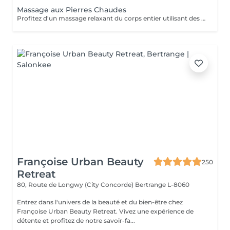
Massage aux Pierres Chaudes
Profitez d'un massage relaxant du corps entier utilisant des pierres volcaniques chauffées et des huiles naturelles chaudes. La chaleur douce aide à détendre les muscles, stimuler la circulation, réduire le stress et procurer une profonde sensation de bien-être et de sérénité.
Françoise Urban Beauty
250
Retreat
80, Route de Longwy (City Concorde)
Bertrange L-8060
Entrez dans l'univers de la beauté et du bien-être chez
Françoise Urban Beauty Retreat. Vivez une expérience de
détente et profitez de notre savoir-fa...