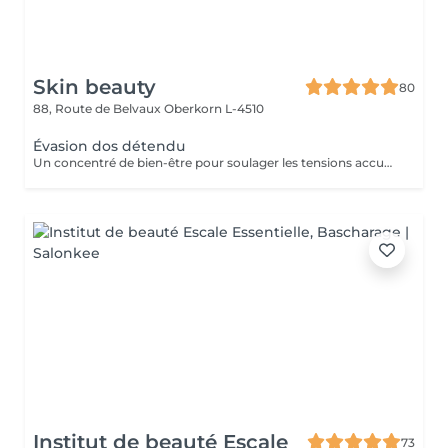
Skin beauty
80
88, Route de Belvaux
Oberkorn L-4510
Évasion dos détendu
Un concentré de bien-être pour soulager les tensions accumulées. Ce massage ciblé du dos, de la nuque et des épaules combine des manuvres enveloppantes et profondes pour libérer le stress et apporter une sensation immédiate de légèreté. Idéal pour une pause relaxante en pleine journée.
Institut de beauté Escale
73