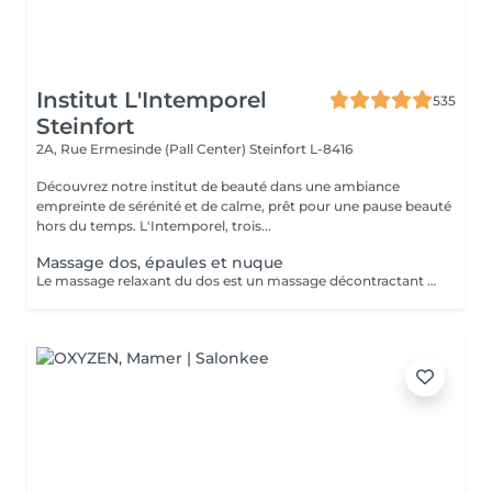
Institut L'Intemporel
535
Steinfort
2A, Rue Ermesinde (Pall Center)
Steinfort L-8416
Découvrez notre institut de beauté dans une ambiance
empreinte de sérénité et de calme, prêt pour une pause beauté
hors du temps. L'Intemporel, trois...
Massage dos, épaules et nuque
Le massage relaxant du dos est un massage décontractant englobant le dos, les cervicales et la nuque. Les muscles du dos, particulièrement sollicités pour tenir le corps droit, sont décontractés en profondeur lors de ce massage.