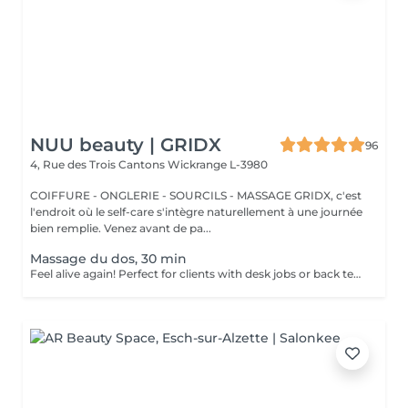
NUU beauty | GRIDX
96
4, Rue des Trois Cantons
Wickrange L-3980
COIFFURE - ONGLERIE - SOURCILS - MASSAGE GRIDX, c'est
l'endroit où le self-care s'intègre naturellement à une journée
bien remplie. Venez avant de pa...
Massage du dos, 30 min
Feel alive again! Perfect for clients with desk jobs or back tension, focuses on relieving stress, tightness, and knots in the back and shoulders. Whether you suffer from chronic back pain or occasional tension, this treatment provides targeted relief and improved posture. Cupping therapy is an ancient healing technique that uses special cups to create gentle suction on the skin. This suction promotes blood flow, relieves muscle tension, reduces inflammation, and supports deep relaxation. The treatment can help release toxins, improve circulation, and ease chronic pain or stiffness. Age restrictions: there are no age restrictions for this procedure. Post procedure recommendations: do not do sport and any sharp movements for 2-3 hours after the procedure. Frequency: 1-2 times per week, 10 times in total. Repeat once in 3-6 months.