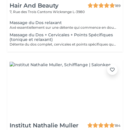
Hair And Beauty
189
7, Rue des Trois Cantons
Wickrange L-3980
Massage du Dos relaxant
Axé essentiellement sur une détente qui commence en douceur pour finir en profondeur. Frictions. pétrissages et chaleur sont au programme. Pressions adaptées selon votre choix. douces ou fortes.Pour une action au niveau des cervicales vous pouvez opter pour le massage plus complet (Dos,cervicales et points spécifiques.).
Massage du Dos + Cervicales + Points Spécifiques
(tonique et relaxant)
Détente du dos complet, cervicales et points spécifiques qui soulageront fatigue musculaire, courbatures, rhumatismes.
Institut Nathalie Muller
184