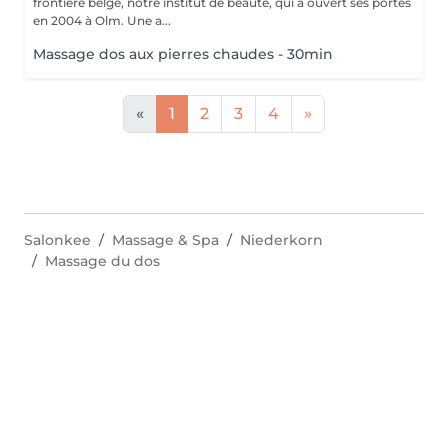
frontière belge, notre institut de beauté, qui a ouvert ses portes
en 2004 à Olm. Une a...
Massage dos aux pierres chaudes - 30min
«
1
2
3
4
»
Salonkee
Massage & Spa
Niederkorn
Massage du dos