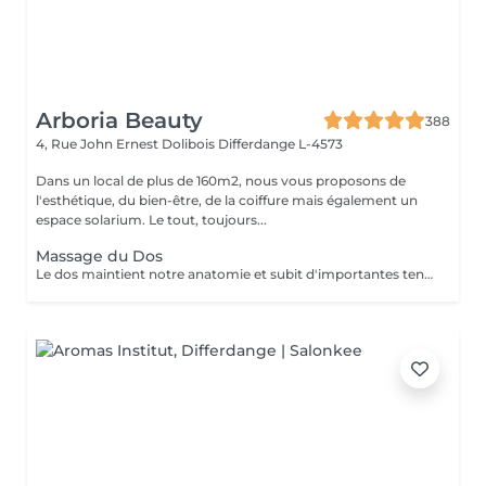
Arboria Beauty
388
4, Rue John Ernest Dolibois
Differdange L-4573
Dans un local de plus de 160m2, nous vous proposons de
l'esthétique, du bien-être, de la coiffure mais également un
espace solarium. Le tout, toujours...
Massage du Dos
Le dos maintient notre anatomie et subit d'importantes tensions liées au stress, à la fatigue, au froid, aux mauvaises positions... Le massage du dos permet de dénouer les tensions, détendre les muscles, soulage les courbatures et les contractions. Le massage du dos est une véritable source de bien être et de détente. Il a un effet bénéfique de façon locale mais aussi sur la détente générale. Senteurs aux choix: Fleur de Tiaré, Thé vert Jasmin, Rose Litchi, Cédra Passion