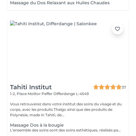
Massage du Dos Relaxant aux Huiles Chaudes
Tahiti Institut
37
1-2, Place Molitor Peffer
Differdange L-4549
Vous retrouverez dans votre institut des soins du visage et du
corps, avec les produits Thalgo ainsi que des produits de
Polynésie, made in Tahiti, de...
Massage Dos à la bougie
L'ensemble des soins sont des soins esthétiques, réalisés par des esthéticiennes diplômées. Ils n'ont pas de visée médicale et les massages ne sont aucunement sexuels. Vous avez pris rendez-vous dans un institut de beauté. Merci de respecter le personnel