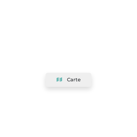
Carte
Société
Support