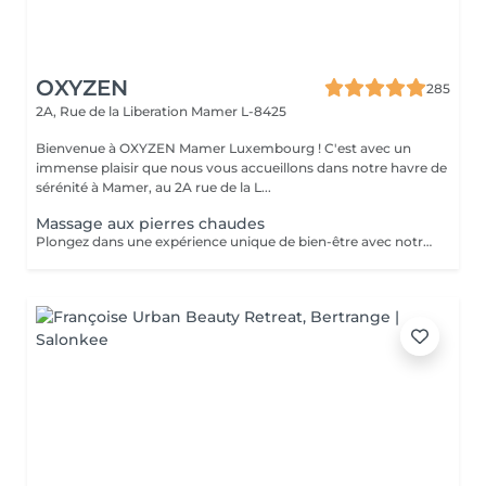
OXYZEN
285
2A, Rue de la Liberation
Mamer L-8425
Bienvenue à OXYZEN Mamer Luxembourg ! C'est avec un
immense plaisir que nous vous accueillons dans notre havre de
sérénité à Mamer, au 2A rue de la L...
Massage aux pierres chaudes
Plongez dans une expérience unique de bien-être avec notre massage aux pierres chaudes. Cette pratique traditionnelle repose sur l'utilisation de pierres de basalte chauffées dans un bain d'eau chaude à température constante. Ces pierres sont ensuite utilisées pour induire des effets physiologiques de détente et de détoxification pendant le massage. Allongé(e) sur les pierres, enveloppé(e) dans un drap adapté à votre morphologie, vous ressentirez une chaleur enveloppante, une véritable sensation de mini-sauna, idéale pour vous réchauffer en hiver. Ce soin unique vous plongera dans une expérience sensorielle exceptionnelle, combinant des sensations contrastées, des stimuli répétés et une profonde relaxation. Le massage aux pierres chaudes diffère considérablement des massages manuels traditionnels, offrant une expérience inoubliable. Soins proposé uniquement de fin octobre à Mars afin de pouvoir bénéficier de tous les bienfaits de celui-ci Pour prolonger ces moments de bien-être, nous vous invitons à découvrir nos cartes FORFAITS, conçues pour vous offrir des avantages exclusifs. Pour plus d'informations, visitez notre page Forfaits. Parfait aussi comme idée cadeau sur mesure. Pour en savoir plus, cliquez ici : https://www.oxyzen.lu Veuillez noter que ce massage est déconseillé aux femmes enceintes. Avertissement : Nos soins sont dédiés au bien-être et à la relaxation. Ils ne remplacent pas un suivi médical et ne relèvent pas de la kinésithérapie.