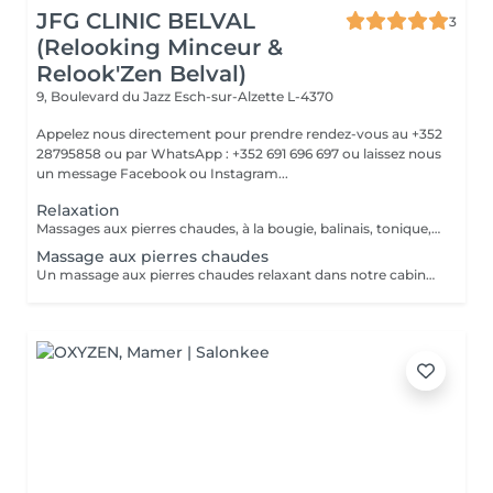
JFG CLINIC BELVAL
3
(Relooking Minceur &
Relook'Zen Belval)
9, Boulevard du Jazz
Esch-sur-Alzette L-4370
Appelez nous directement pour prendre rendez-vous au +352
28795858 ou par WhatsApp : +352 691 696 697 ou laissez nous
un message Facebook ou Instagram...
Relaxation
Massages aux pierres chaudes, à la bougie, balinais, tonique, relaxant traditionnel, ou par zone spécifique
Massage aux pierres chaudes
Un massage aux pierres chaudes relaxant dans notre cabine cocooning avec des doigts de fée, n'hésitez plus, appelez nous !! +352 28 795858 ou par facebook, instagram ou encore notre site internet!! JFG CLINIC BELVAL