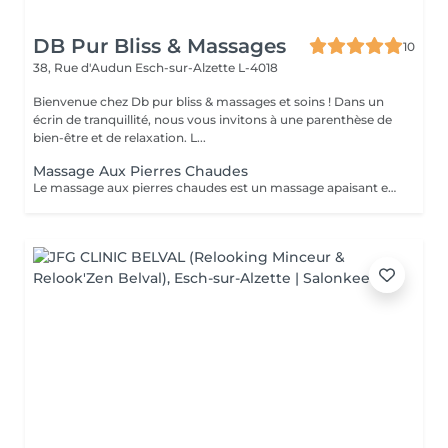
DB Pur Bliss & Massages
10
38, Rue d'Audun
Esch-sur-Alzette L-4018
Bienvenue chez Db pur bliss & massages et soins ! Dans un
écrin de tranquillité, nous vous invitons à une parenthèse de
bien-être et de relaxation. L...
Massage Aux Pierres Chaudes
Le massage aux pierres chaudes est un massage apaisant et sensorielle qui apprte bien-être et décontracte en douceur les tensions musculaires . La chaleur diffusé par les pierres donne une sensation de relaxation et relâchement.