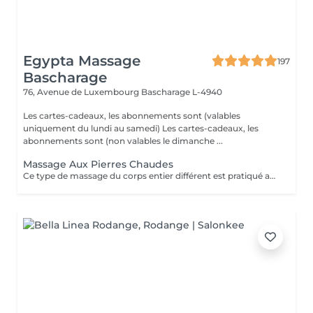
Egypta Massage
197
Bascharage
76, Avenue de Luxembourg
Bascharage L-4940
Les cartes-cadeaux, les abonnements sont (valables
uniquement du lundi au samedi) Les cartes-cadeaux, les
abonnements sont (non valables le dimanche ...
Massage Aux Pierres Chaudes
Ce type de massage du corps entier différent est pratiqué avec des pierres volcaniques chaudes et les mains. Il améliore la circulation sanguine, régule la pression sanguine et procure une fabuleuse détente. Ce type de massage ramène la paix à votre âme