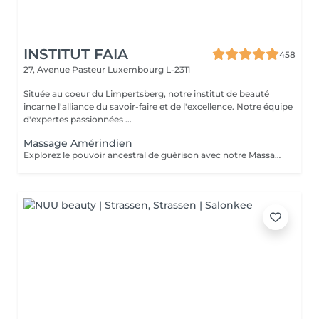
INSTITUT FAIA
458
27, Avenue Pasteur
Luxembourg L-2311
Située au coeur du Limpertsberg, notre institut de beauté
incarne l'alliance du savoir-faire et de l'excellence. Notre équipe
d'expertes passionnées ...
Massage Amérindien
Explorez le pouvoir ancestral de guérison avec notre Massage Amérindien aux Pierres Chaudes. Plongez dans une expérience où la sagesse des traditions amérindiennes se marie à la chaleur bienfaisante des pierres. Les pierres chaudes, soigneusement positionnées le long de votre corps, libèrent une énergie apaisante qui soulage les tensions musculaires et stimule la circulation. Les mouvements rituels et les propriétés énergisantes des pierres créent une harmonie unique entre le physique et le spirituel. Laissez-vous emporter par la chaleur réconfortante et les bienfaits revitalisants de notre Massage Amérindien avec des pierres chaudes.