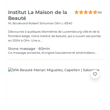
Institut La Maison de la
165
Beauté
14, Boulevard Robert Schuman
Olm L-8340
Découvrez à quelques kilomètres de Luxembourg ville et de la
frontière belge, notre institut de beauté, qui a ouvert ses portes
en 2004 à Olm. Une a...
Stone massage - 60min
Ce massage ancestral, d'origine hawaïenne et amérindienne, vous offre une synergie magique entre les mains de l'esthéticienne et la chaleur des pierres volcaniques en basaltes composées de laves pure pour une détente extrême. Une douce chaleur vous enveloppe et vous procure une sensation de bien-être. Avec leurs différentes vertus thérapeutiques, les pierres sont déposées sur les points sensibles et/ou douloureux du corps. Un lâché pris qui détoxifie l'organisme et améliore la circulation sanguine. Outre leur effet drainant et relaxant, elles stimulent les muscles et défont les nuds pour une sensation réconfortante.