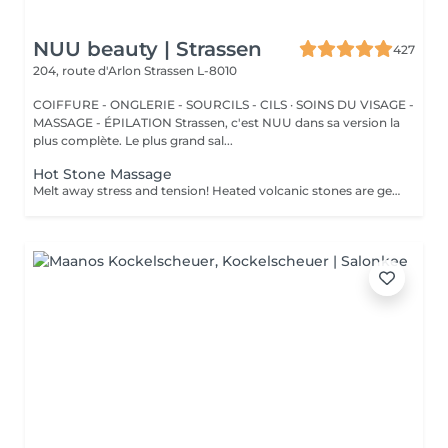
NUU beauty | Strassen
427
204, route d'Arlon
Strassen L-8010
COIFFURE - ONGLERIE - SOURCILS - CILS · SOINS DU VISAGE -
MASSAGE - ÉPILATION Strassen, c'est NUU dans sa version la
plus complète. Le plus grand sal...
Hot Stone Massage
Melt away stress and tension! Heated volcanic stones are gently placed and massaged over the body to warm the muscles, increase circulation, and promote a deep state of relaxation. Perfect for relieving tension, easing anxiety, and restoring inner calm. Age restrictions: there are no age restrictions for this procedure. Post procedure recommendations: do not do sport and any sharp movements 2-3 hours after the procedure. Frequency: 1-2 times per week, 10 times in total. Repeat once in 3-6 months.