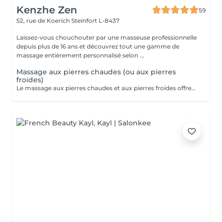
Kenzhe Zen
59
52, rue de Koerich
Steinfort L-8437
Laissez-vous chouchouter par une masseuse professionnelle
depuis plus de 16 ans et découvrez tout une gamme de
massage entièrement personnalisé selon ...
Massage aux pierres chaudes (ou aux pierres
froides)
Le massage aux pierres chaudes et aux pierres froides offrent des expériences differentes, chacune avec ses propres bienfaits. Le massage aux pierres chaudes est idéal pour la détente musculaire, la réduction du stress et l'amélioration de la circulation sanguine. Le massage aux pierres froides, quant à lui, est plus adapté pour soulager les inflammations, les douleurs aigues et pour une expérience revigorante, surtout pendant les périodes de chaleur.