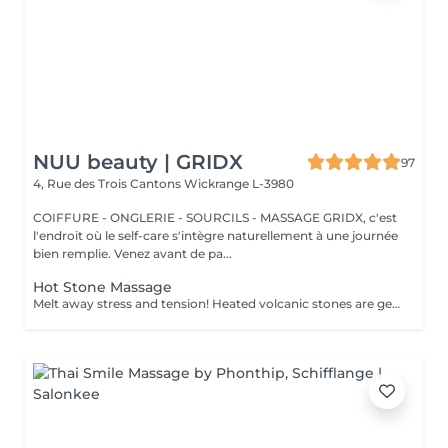
NUU beauty | GRIDX
97
4, Rue des Trois Cantons
Wickrange L-3980
COIFFURE - ONGLERIE - SOURCILS - MASSAGE GRIDX, c'est
l'endroit où le self-care s'intègre naturellement à une journée
bien remplie. Venez avant de pa...
Hot Stone Massage
Melt away stress and tension! Heated volcanic stones are gently placed and massaged over the body to warm the muscles, increase circulation, and promote a deep state of relaxation. Perfect for relieving tension, easing anxiety, and restoring inner calm. Age restrictions: there are no age restrictions for this procedure. Post procedure recommendations: do not do sport and any sharp movements 2-3 hours after the procedure. Frequency: 1-2 times per week, 10 times in total. Repeat once in 3-6 months.