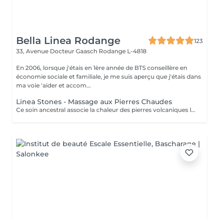
Bella Linea Rodange
123
33, Avenue Docteur Gaasch
Rodange L-4818
En 2006, lorsque j'étais en 1ère année de BTS conseillère en
économie sociale et familiale, je me suis aperçu que j'étais dans
ma voie 'aider et accom...
Linea Stones - Massage aux Pierres Chaudes
Ce soin ancestral associe la chaleur des pierres volcaniques lisses à un massage manuel enveloppant. Les pierres, chauffées à température idéale, sont disposées sur des points énergétiques stratégiques et utilisées pour masser le corps. La chaleur pénètre en profondeur, dénouant les tensions et favorisant une relaxation totale. Les bénéfices : Détente musculaire profonde grâce à la chaleur Circulation sanguine stimulée Réduction du stress et du mental agité Sensation de cocooning et de confort Un rituel particulièrement apprécié en automne et en hiver, quand le corps et l'esprit recherchent chaleur et réconfort.