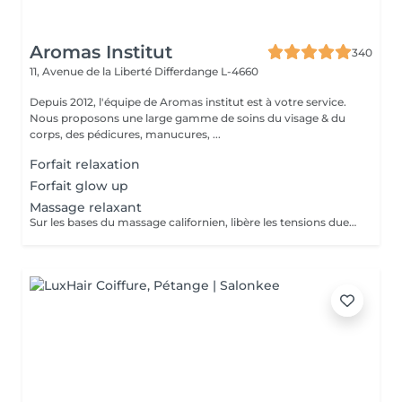
Aromas Institut
340
11, Avenue de la Liberté
Differdange L-4660
Depuis 2012, l'équipe de Aromas institut est à votre service.
Nous proposons une large gamme de soins du visage & du
corps, des pédicures, manucures, ...
Forfait relaxation
Forfait glow up
Massage relaxant
Sur les bases du massage californien, libère les tensions dues au stress Nous vous prions de bien vouloir respecter votre rendez-vous. En prenant rendez-vous, vous occupez une place, dont une autre personne aurait éventuellement besoin. Tout rendez-vous non annulé 24h en avance, est susceptible d'être facturé. (Si vous ne pouvez pas vous présenter à votre RDV, proposez-le éventuellement à un proche ou à un ami) Toute l'équipe de Aromas Institut vous remercie pour votre respect et votre compréhension.