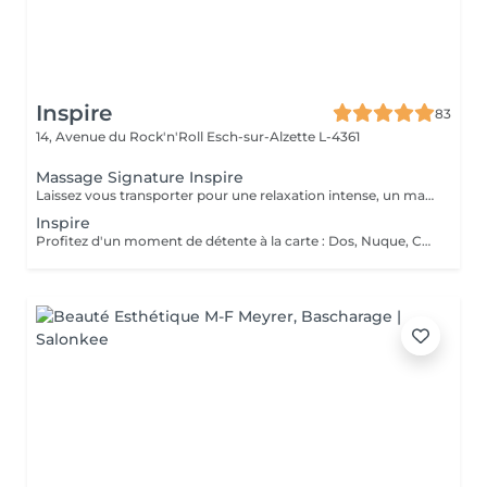
Inspire
83
14, Avenue du Rock'n'Roll
Esch-sur-Alzette L-4361
Massage Signature Inspire
Laissez vous transporter pour une relaxation intense, un massage doux et enveloppant à l'huile d'amande douce et aux huiles essentielles Bio. Inspirez profondément, lâchez prise et libérez les tensions aux sons de la nature.
Inspire
Profitez d'un moment de détente à la carte : Dos, Nuque, Cuir chevelu, Jambes, Pieds, Bras & Mains (1 ou 2 zones de votre choix)