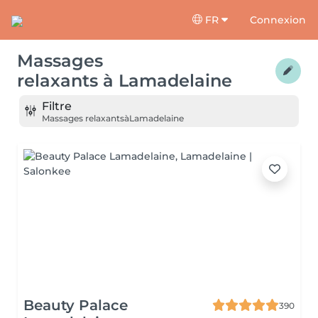
FR
Connexion
Massages
relaxants
à
Lamadelaine
Filtre
Massages relaxants
à
Lamadelaine
Beauty Palace
390