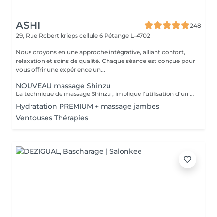
ASHI
248
29, Rue Robert krieps cellule 6
Pétange L-4702
Nous croyons en une approche intégrative, alliant confort,
relaxation et soins de qualité. Chaque séance est conçue pour
vous offrir une expérience un...
NOUVEAU massage Shinzu
La technique de massage Shinzu , implique l'utilisation d'un "cansa", qui est un instrument ou un outil, fabriqué en métal et bois , utilisé pour appliquer une pression pendant le massage. Cet outil aide à intensifier les effets du massage, favorisant le soulagement des tensions musculaires et stimulant la circulation sanguine. Le massage combine des mouvements manuels avec l'utilisation du cansa, offrant une expérience unique qui vise non seulement à détendre le corps, mais aussi à équilibrer l'énergie et à promouvoir le bien-être général. C'est une pratique qui peut s'avérer très efficace pour ceux qui recherchent un soulagement du stress et des douleurs musculaires.
Hydratation PREMIUM + massage jambes
Ventouses Thérapies