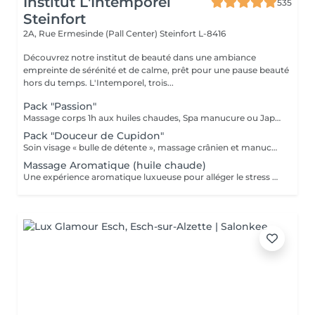
Institut L'Intemporel
535
Steinfort
2A, Rue Ermesinde (Pall Center)
Steinfort L-8416
Découvrez notre institut de beauté dans une ambiance
empreinte de sérénité et de calme, prêt pour une pause beauté
hors du temps. L'Intemporel, trois...
Pack "Passion"
Massage corps 1h aux huiles chaudes, Spa manucure ou Japonaise et beauté des pieds + bain de paraffine 199€ au lieu de 252€
Pack "Douceur de Cupidon"
Soin visage « bulle de détente », massage crânien et manucure
Massage Aromatique (huile chaude)
Une expérience aromatique luxueuse pour alléger le stress et la tension. Ce massage relaxera votre corps et votre esprit en profondeur. Il vous procurera un sentiment agréable de bien-être, de décontraction des muscles, une meilleure circulation sanguine, de l'hydratation et de la tonicité.