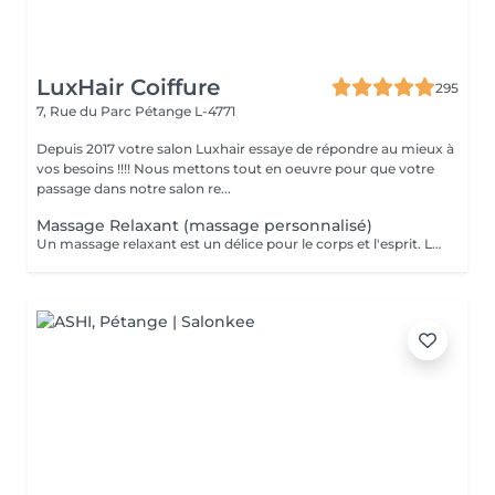
LuxHair Coiffure
295
7, Rue du Parc
Pétange L-4771
Depuis 2017 votre salon Luxhair essaye de répondre au mieux à
vos besoins !!!! Nous mettons tout en oeuvre pour que votre
passage dans notre salon re...
Massage Relaxant (massage personnalisé)
Un massage relaxant est un délice pour le corps et l'esprit. Le massage est la méthode la plus ancienne pour se régénérer, un moyen simple de retrouver un état d'esprit serein en un instant. Pour être au top de votre forme au quotidien, il est important de vous réserver un peu de temps pour vous. Rechargez vos batteries et dites bye bye au stress !