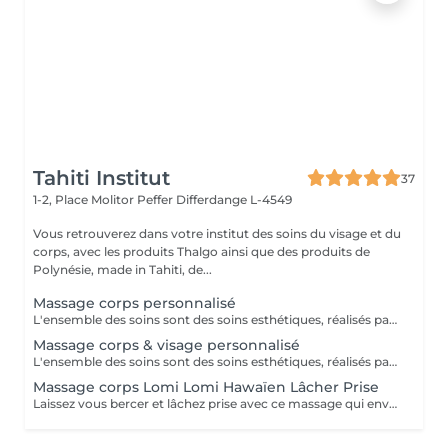
Tahiti Institut
37
1-2, Place Molitor Peffer
Differdange L-4549
Vous retrouverez dans votre institut des soins du visage et du
corps, avec les produits Thalgo ainsi que des produits de
Polynésie, made in Tahiti, de...
Massage corps personnalisé
L'ensemble des soins sont des soins esthétiques, réalisés par des esthéticiennes diplômées. Ils n'ont pas de visée médicale et les massages ne sont aucunement sexuels. Vous avez pris rendez-vous dans un institut de beauté. Merci de respecter le personnel
Massage corps & visage personnalisé
L'ensemble des soins sont des soins esthétiques, réalisés par des esthéticiennes diplômées. Ils n'ont pas de visée médicale et les massages ne sont aucunement sexuels. Vous avez pris rendez-vous dans un institut de beauté. Merci de respecter le personnel
Massage corps Lomi Lomi Hawaïen Lâcher Prise
Laissez vous bercer et lâchez prise avec ce massage qui enveloppe le dessus et le dessous du corps à la fois. Réalisé avec les mouvements de mes avant-bras tels des vagues sur le corps. Vous êtes installés sur une film transparent pré enduit d'huile. L'ensemble des soins sont des soins esthétiques, réalisés par des esthéticiennes diplômées. Ils n'ont pas de visée médicale et les massages ne sont aucunement sexuels. Vous avez pris rendez-vous dans un institut de beauté. Merci de respecter le personnel