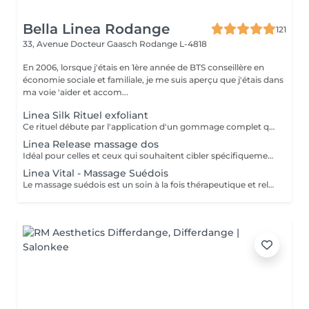
Bella Linea Rodange
121
33, Avenue Docteur Gaasch
Rodange L-4818
En 2006, lorsque j'étais en 1ère année de BTS conseillère en
économie sociale et familiale, je me suis aperçu que j'étais dans
ma voie 'aider et accom...
Linea Silk Rituel exfoliant
Ce rituel débute par l'application d'un gommage complet qui exfolie délicatement l'ensemble du corps. En éliminant les cellules mortes, la peau retrouve toute sa douceur, sa luminosité et sa capacité à mieux absorber les soins nourrissants. Les bénéfices : Peau douce et soyeuse Renouvellement cellulaire stimulé Hydratation renforcée grâce à une meilleure pénétration des produits Hâle plus uniforme et durable Un rituel simple mais essentiel, qui prépare le corps à rayonner de beauté et à profiter pleinement des soins suivants.
Linea Release massage dos
Idéal pour celles et ceux qui souhaitent cibler spécifiquement la zone du dos, ce massage combine gestes enveloppants et pressions profondes afin de relâcher les tensions musculaires et d'apaiser le corps. Les techniques de décontraction musculaire et d'étirements offrent un double bénéfice : Soulagement des tensions accumulées Muscles assouplis et détendus Circulation stimulée Esprit apaisé et relâché Un rituel court mais intense, qui offre une véritable sensation de légèreté et de bien-être global.
Linea Vital - Massage Suédois
Le massage suédois est un soin à la fois thérapeutique et relaxant. Grâce à des manuvres variées effleurages, pressions, pétrissages et étirements il agit en profondeur sur les muscles et le système nerveux. Réalisé avec des huiles naturelles, il apaise les douleurs musculaires, stimule la circulation et procure une sensation de récupération et de bien-être. Les bénéfices : Soulagement des tensions et douleurs musculaires Amélioration de la circulation sanguine Renforcement du tonus musculaire Relaxation physique et mentale Un massage idéal pour les personnes actives, les sportifs ou toute personne recherchant un soin à la fois revitalisant et relaxant.