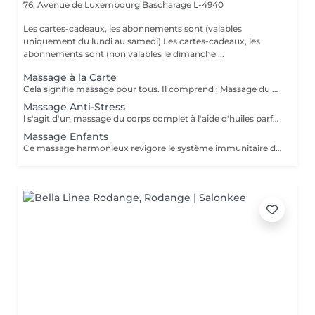
76, Avenue de Luxembourg
Bascharage L-4940
Les cartes-cadeaux, les abonnements sont (valables
uniquement du lundi au samedi) Les cartes-cadeaux, les
abonnements sont (non valables le dimanche ...
Massage à la Carte
Cela signifie massage pour tous. Il comprend : Massage du dos, Massage des jambes, Massage de la tête, des épaules, du cou et des mains. Les dimanches / jours fériés vous coûtent plus que les jours ouvrables normaux (+-30%). Les cartes-cadeaux, les abonnements sont (valables uniquement du lundi au samedi) Les cartes-cadeaux, les abonnements sont (non valables le dimanche et les jours fériés)
Massage Anti-Stress
l s'agit d'un massage du corps complet à l'aide d'huiles parfumées. Le massage de la tête aux pieds est adapté à vos besoins personnels et diminue le taux de stress présent dans les muscles de votre corps.les.
Massage Enfants
Ce massage harmonieux revigore le système immunitaire des enfants, leur conscience corporelle, leur sommeil et vise une meilleure protection contre le sentiment d'isolement. Il est destiné aux enfants jusqu'à l'âge de 14 ans ce qui les aide à se sentir détendus et paisibles.