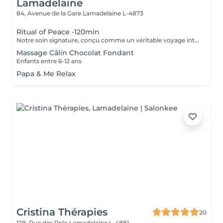
Lamadelaine
84, Avenue de la Gare
Lamadelaine L-4873
Ritual of Peace -120min
Notre soin signature, conçu comme un véritable voyage intérieur de deux heures. Ce rituel associe un massage profond et intuitif du cuir chevelu, de la nuque et des épaules, à des temps de recentrage, de respiration et d'aromathérapie. Les soins capillaires nourrissants et les gestes lents permettent une reconnexion complète avec soi-même. Idéal pour les personnes en quête d'apaisement durable, ce soin libère les tensions profondes, relance l'énergie vitale et procure une paix intérieure durable. Les cheveux sont délicatement séchés à la fin de la séance, pour une sortie pleine de grâce et d'harmonie.
Massage Câlin Chocolat Fondant
Enfants entre 6-12 ans
Papa & Me Relax
Cristina Thérapies
20
128, Rue des Prés
Lamadelaine L-4881