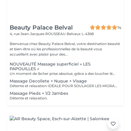
Beauty Palace Belval
74
4, rue Jean-Jacques ROUSSEAU
Belvaux L-4368
Bienvenue chez Beauty Palace Belval, votre destination beauté
et bien-être où les professionnelles de la beauté vous
accueillent avec plaisir pour des...
NOUVEAUTÉ Massage superficiel « LES
PAPOUILLES »
Un moment de lâcher prise absolue, grâce a des toucher léger axé sur la caresse et le frisson agréable. A l'aide de plumes, de mains expertes et d'ustensiles soigneusement choisis, ce massage superficiel invite à un voyage sensoriel. Subtil pour apaiser le mental, relâcher les tensions émotionnelles se reconnecter à son corps en toute douceur. Idéal pour les personnes aimant les papouilles.
Massage Decollete + Nuque + Visage
Détente et relaxation IDÉALE POUR SOULAGER LES MIGRAINES
Massage Pieds + 1/2 Jambes
Détente et relaxation.