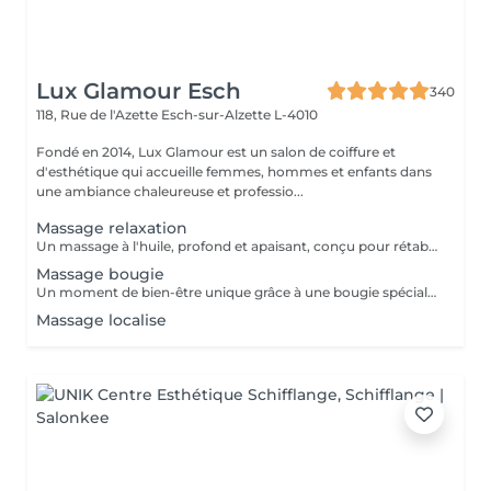
Lux Glamour Esch
340
118, Rue de l'Azette
Esch-sur-Alzette L-4010
Fondé en 2014, Lux Glamour est un salon de coiffure et
d'esthétique qui accueille femmes, hommes et enfants dans
une ambiance chaleureuse et professio...
Massage relaxation
Un massage à l'huile, profond et apaisant, conçu pour rétablir l'équilibre entre le corps et l'esprit. Il aide à réduire l'anxiété, soulager les tensions et les douleurs musculaires, tout en procurant une profonde sensation de bien-être. Un véritable moment de lâcher-prise pour retrouver calme, sérénité et énergie intérieure.
Massage bougie
Un moment de bien-être unique grâce à une bougie spécialement conçue pour la massage, dont la cire fond en une huile tiède et soyeuse. Ce massage procure une chaleur douce et enveloppante qui apaise les tensions, calme l'anxiété et aide à lutter contre la fatigue. Parfait pour les personnes stressées ou en quête de relaxation profonde.
Massage localise