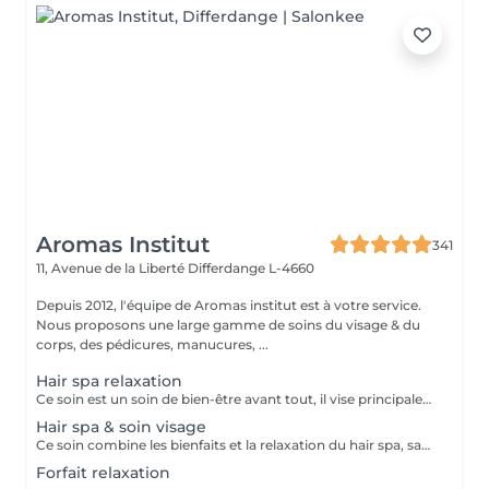
Aromas Institut
341
11, Avenue de la Liberté
Differdange L-4660
Depuis 2012, l'équipe de Aromas institut est à votre service.
Nous proposons une large gamme de soins du visage & du
corps, des pédicures, manucures, ...
Hair spa relaxation
Ce soin est un soin de bien-être avant tout, il vise principalement à rééquilibrer l'harmonie du corps par des techniques et des pressions de massage au niveau du cuir chevelu, de la nuque et des épaules . Les huiles utilisées sont essentiellement là pour traiter les différentes caractéristiques de votre cuir chevelu et vos cheveux, merci de nous informer en cas d'allergie. Ce soin inclut des huiles essentielles, il est important de nous prévenir en cas de grossesse ou d'allergie. Déroulement du soin ; pose d'une huile spécifique gommage du cuir chevelu bain de vapeur et massage crânien masque des cheveux séchage Ce soin ne comprend pas de coiffure, ni de brushing à la fin du soin, uniquement un séchage.
Hair spa & soin visage
Ce soin combine les bienfaits et la relaxation du hair spa, savourez un soin du cuir chevelu associé à un massage de la nuque, des épaules et de la tête en traitant vous peau en même temps. Ce soin ne comprend pas de coiffure à la fin, ni de brushing, uniquement un séchage.
Forfait relaxation