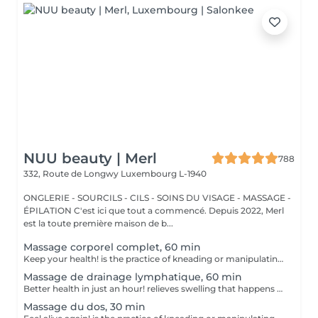
NUU beauty | Merl
788
332, Route de Longwy
Luxembourg L-1940
ONGLERIE - SOURCILS - CILS - SOINS DU VISAGE - MASSAGE -
ÉPILATION C'est ici que tout a commencé. Depuis 2022, Merl
est la toute première maison de b...
Massage corporel complet, 60 min
Keep your health! is the practice of kneading or manipulating a person's muscles and other soft-tissue in order to reduce stress, reduce muscle pain, increase relaxation and improve the work of the immune system. Benefits of getting a full body massage: - reduces stress - relaxing - improves blood circulation - improves body immune system How is full body massage done? - head and neck are massaged - shoulders and back are massaged - hands and arms are massaged - feet and legs are massaged - belly is massaged Age restrictions: there are no age restrictions for this procedure. Post procedure recommendations: do not do sport and any sharp movements 2-3 hours after the procedure. Frequency: 1-2 times per week, 10 times in total. Repeat once in 3-6 months.
Massage de drainage lymphatique, 60 min
Better health in just an hour! relieves swelling that happens when medical treatment or illness blocks your lymphatic system. Lymphatic drainage massage involves gently manipulating specific areas of your body to help lymph move to an area with working lymph vessels. Benefits of getting a lymphatic drainage massage: - improves body immune system - helps with post-injury swelling - eases tension in the body How is a lymphatic drainage massage done? - head and neck are massaged - shoulders and back are massaged - hands and arms are massaged - feet and legs are massaged - belly is massaged Age restrictions: there are no age restrictions for this procedure. Post procedure recommendations: do not do sport and any sharp movements 2-3 hours after the procedure. Frequency: 1-2 times per week, 10 times in total. Repeat once in 3-6 months.
Massage du dos, 30 min