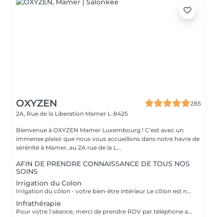
OXYZEN
285
2A, Rue de la Liberation
Mamer L-8425
Bienvenue à OXYZEN Mamer Luxembourg ! C'est avec un
immense plaisir que nous vous accueillons dans notre havre de
sérénité à Mamer, au 2A rue de la L...
AFIN DE PRENDRE CONNAISSANCE DE TOUS NOS
SOINS
Irrigation du Colon
Irrigation du côlon - votre bien-être intérieur Le côlon est notre deuxième cerveau : pour une véritable harmonie, il est essentiel de prendre soin à la fois de son mental et de sa digestion. Une séance se déroule en deux temps : - Un échange personnalisé sur votre hygiène de vie, afin de vous donner des conseils alimentaires adaptés.( + ou - 30 minutes) - La séance d'irrigation ( + ou - 45 minutes), réalisée en douceur avec un appareil spécialisé, pour purifier et régénérer votre système digestif. Bienfaits : * Soulage ballonnements et lourdeurs * Améliore le transit * Élimine gaz et fermentations * Favorise une flore intestinale équilibrée * Apporte légèreté, vitalité et détente L'extérieur reflète l'intérieur : une peau lumineuse et un bien-être visible commencent par un côlon équilibré. Pour plus d'informations, consultez notre site : https://www.oxyzen.lu/massages/irrigation-du-colon.html
Infrathérapie
Pour votre 1 séance, merci de prendre RDV par téléphone afin que nous puissions définir ensemble le programme le plus adapté à vos attentes : +352 661 271 063 Infrathérapie Vital Dome une chaleur douce et profonde Souvent comparée au sauna, l'infrathérapie est différente : elle utilise les infrarouges longs (sans lumière, chaleur progressive). Résultat : une élimination jusqu'à 20 fois plus de toxines et metaux lourds qu'un sauna classique, tout en apportant confort et détente. Bienfaits : * Détox : élimine toxines et métaux lourds, relance le drainage, oxygène les tissus. * Beauté : raffermit, régénère la peau, atténue rides et cellulite. * Relaxation : réduit stress, tensions nerveuses et améliore le sommeil. * Sport : récupération, oxygénation musculaire, réduit courbatures et raideurs. * Santé : stimule l'immunité, apaise douleurs articulaires et rhumatismes. * Saisons : en hiver, réchauffe durablement et prévient les maux ; en été, soulage jambes lourdes et rétention d'eau. Avec ses 38 programmes personnalisés, l'infrathérapie s'adapte à vos besoins Cure conseillée : 1 à 2 séances par semaine pendant 5 semaines, puis 1 toutes les 1 à 2 semaines. Tarifs : séance 45 min 49€ | séance 60 min 59€ | forfaits disponibles : Séances de 45 min 5 séances : 200€ 10 séances : 350€ 20 séances : 600€ Séances de 60 min. 1 séance de 1h : 59€ 5 séances : 240€ 10 séances : 475€ 20 séances : 850€ Pour plus d'informations, consultez notre site : https://www.oxyzen.lu/massages/infratherapie.html