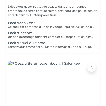
Découvrez notre institut de beauté dans une ambiance
empreinte de sérénité et de calme, prêt pour une pause beauté
hors du temps. L'Intemporel, trois...
Pack "Men Zen"
Ce pack est composé d'un soin visage Peau Neuve, d'une beauté des pieds et d'un massage "Escale à Marrakech" (1h de massage) Déconnection et expérience sensorielle Pour récupérer un "homme" zen :-)
Pack "Cocoon"
Un bon gommage tonifiant complet du corps suivi d'un massage détente du corps 1h, beauté des pieds et manucure.
Pack "Rituel du Maroc"
Laissez vous emmener au Maroc le temps d'un soin. Un gommage complet du corps avec au choix le "gommage à la fleur d'oranger" ou le "gommage au savon noir bio", suivi d'un massage d'une heure "Escale à Marrakech". Un voyage sensoriel parfumé à la fleur d'oranger ou à l'essence d'eucalyptus. Un thé à la menthe vous sera servi après le soin.