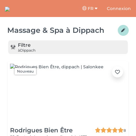
FR
Connexion
Massage & Spa
à
Dippach
Filtre
à
Dippach
Nouveau
Rodrigues Bien Être
8