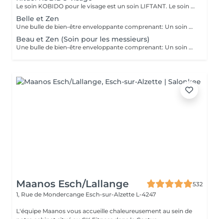
Le soin KOBIDO pour le visage est un soin LIFTANT. Le soin dure 1h15, et vous permettra de lifter complètement votre visage. Il est idéal de venir démaquillé pour commencer ce rituel. La praticienne commencera par un enchaînement de serviettes chaudes, puis viendra stimuler les cellules avec un instrument le RIDOKI. Suivi d'un massage doux avec des techniques de massage spécifiques au Kobido. Puis elle effectura des points de pressions sur les méridiens, pour terminer avec un passage au ROULEAU DE JADE. Laissez-vous porter par ce rituel anti-âge d'exeption à la fois relaxant et liftant.
Belle et Zen
Une bulle de bien-être enveloppante comprenant: Un soin du visage nettoyant et hydratant d'une durée de 60 minutes. (Démaquillage, gommage, extraction des comédons, massage visage, masque et crème de soin) Une manucure ( Limage, la pousse et coupe des cuticules, gommage et massage avec crème de soin. Base transparente comprise si souhaitée) Un massage relaxant des pieds ou des mains d'une durée de 20 minutes
Beau et Zen (Soin pour les messieurs)
Une bulle de bien-être enveloppante comprenant: Un soin visage éclat d'une durée de 50 minutes adapté à votre type de peau (Nettoyage, gommage, extraction des comédons, massage visage, masque et crème de soin) Un massage relaxant du dos d'une durée de 20 minutes. Une manucure ( Limage, la pousse et coupe des cuticules, gommage et massage avec crème de soin)
Maanos Esch/Lallange
532
1, Rue de Mondercange
Esch-sur-Alzette L-4247
L'équipe Maanos vous accueille chaleureusement au sein de