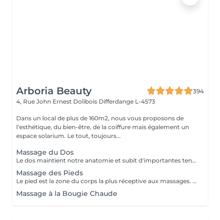
Arboria Beauty
394
4, Rue John Ernest Dolibois
Differdange L-4573
Dans un local de plus de 160m2, nous vous proposons de
l'esthétique, du bien-être, de la coiffure mais également un
espace solarium. Le tout, toujours...
Massage du Dos
Le dos maintient notre anatomie et subit d'importantes tensions liées au stress, à la fatigue, au froid, aux mauvaises positions... Le massage du dos permet de dénouer les tensions, détendre les muscles, soulage les courbatures et les contractions. Le massage du dos est une véritable source de bien être et de détente. Il a un effet bénéfique de façon locale mais aussi sur la détente générale. Senteurs aux choix: Fleur de Tiaré, Thé vert Jasmin, Rose Litchi, Cédra Passion
Massage des Pieds
Le pied est la zone du corps la plus réceptive aux massages. Nos pieds nous supportent au quotidien et nous oublions souvent d'en prendre soin. Ils sont composés de multiples terminaisons nerveuses qui influent sur l'ensemble de notre organisme. Quand nous avons mal aux pieds ne ressentons nous pas une grande fatigue ? Le massage des pieds stimule la circulation sanguine et permet d'évacuer le stress. Il active le drainage lymphatique et aide à l'élimination des toxines. Il procure bien être et détente. Senteurs aux choix: Fleur de Tiaré, Thé vert Jasmin, Rose Litchi, Cédra Passion
Massage à la Bougie Chaude