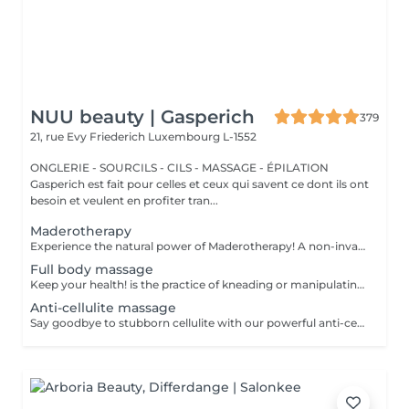
NUU beauty | Gasperich
379
21, rue Evy Friederich
Luxembourg L-1552
ONGLERIE - SOURCILS - CILS - MASSAGE - ÉPILATION
Gasperich est fait pour celles et ceux qui savent ce dont ils ont
besoin et veulent en profiter tran...
Maderotherapy
Experience the natural power of Maderotherapy! A non-invasive body sculpting technique that uses specially designed wooden tools to stimulate circulation, reduce cellulite, and contour the body. Originating from Colombia, this therapy promotes lymphatic drainage, boosts metabolism, and helps eliminate toxins all while deeply relaxing the body and mind. Age restrictions: recommended to do from 16 years. Post procedure recommendations: do not do sport and any sharp movements for 2-3 hours after the procedure. Frequency: 2-3 times per week, 10 times in total. Repeat once in 3-6 months.
Full body massage
Keep your health! is the practice of kneading or manipulating a person's muscles and other soft-tissue in order to reduce stress, reduce muscle pain, increase relaxation and improve the work of the immune system. Age restrictions: there are no age restrictions for this procedure. Post procedure recommendations: do not do sport and any sharp movements 2-3 hours after the procedure. Frequency: 1-2 times per week, 10 times in total. Repeat once in 3-6 months.
Anti-cellulite massage
Say goodbye to stubborn cellulite with our powerful anti-cellulite massage! This intensive treatment uses firm, targeted techniques to stimulate circulation, break down fat deposits, and smooth the skin's texture. By enhancing lymphatic flow and increasing metabolism, it visibly reduces the appearance of dimples and improves overall skin tone. Ideal as part of a body contouring plan. Age restrictions: recommended to do from 16 years. Post procedure recommendations: do not do sport and any sharp movements for 2-3 hours after the procedure. Frequency: 2-3 times per week, 10 times in total. Repeat once in 3-6 months.