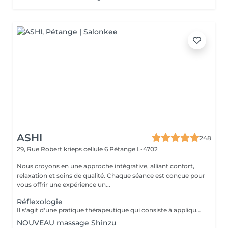
ASHI
248
29, Rue Robert krieps cellule 6
Pétange L-4702
Nous croyons en une approche intégrative, alliant confort,
relaxation et soins de qualité. Chaque séance est conçue pour
vous offrir une expérience un...
Réflexologie
Il s'agit d'une pratique thérapeutique qui consiste à appliquer une pression sur des points spécifiques des pieds. On pense que ces points correspondent à différents organes et systèmes du corps, favorisant la relaxation et soulageant les tensions.
NOUVEAU massage Shinzu