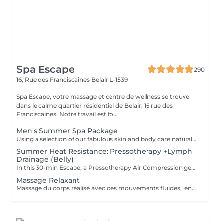
Spa Escape
290
16, Rue des Franciscaines
Belair L-1539
Spa Escape, votre massage et centre de wellness se trouve
dans le calme quartier résidentiel de Belair; 16 rue des
Franciscaines. Notre travail est fo...
Men's Summer Spa Package
Using a selection of our fabulous skin and body care natural and organic products, we provide you with a Kanzu foot bath and massage while you sip on a thyme and cucumber Sparkling Water concoction (optional). Then feel the tension and stress melt away from your face, neck, shoulders and scalp as you lay back and experience an upper body massage followed by an intoxicating, hot-towel face treatment ending with a calming hair and scalp massage.
Summer Heat Resistance: Pressotherapy +Lymph
Drainage (Belly)
In this 30-min Escape, a Pressotherapy Air Compression gently tightens & relaxes the legs to boosts lymphatic drainage and reduces water retention. We add a Lymphatic Drainage Belly Massage to soothe tension and/or toxins caught in the tummy area. Your legs, and feet feel lighter, your body feels less bloated. This offer is available on Tuesday to Thursday from 10 to 3pm.
Massage Relaxant
Massage du corps réalisé avec des mouvements fluides, lents et enveloppants qui avec une pression légère, vous offrira une détente profonde du corps et de l'esprit. Ce soin commence par un rafraîchissement stimulant des pieds pour favoriser la circulation sanguine et la relaxation. Pression légère à médium