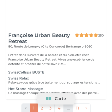
Françoise Urban Beauty
250
Retreat
80, Route de Longwy (City Concorde)
Bertrange L-8060
Entrez dans l'univers de la beauté et du bien-être chez
Françoise Urban Beauty Retreat. Vivez une expérience de
détente et profitez de notre savoir-fa...
SwissCellspa BUSTE
Swiss Relax
Relaxez-vous grâce à ce traitement qui soulage les tensions pour un dos parfaitement détendu.
Hot Stone Massage
Ce massage thérapeutique unique, effectué avec des pierres de lave, rend un bon équilibre de l'énergie. Son effet est plus profond et dure plus longtemps que celui d'un massage classique.
Carte
«
1
2
3
4
...
11
»