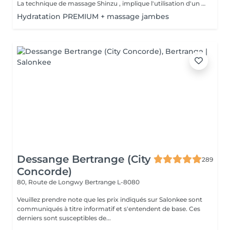
La technique de massage Shinzu , implique l'utilisation d'un "cansa", qui est un instrument ou un outil, fabriqué en métal et bois , utilisé pour appliquer une pression pendant le massage. Cet outil aide à intensifier les effets du massage, favorisant le soulagement des tensions musculaires et stimulant la circulation sanguine. Le massage combine des mouvements manuels avec l'utilisation du cansa, offrant une expérience unique qui vise non seulement à détendre le corps, mais aussi à équilibrer l'énergie et à promouvoir le bien-être général. C'est une pratique qui peut s'avérer très efficace pour ceux qui recherchent un soulagement du stress et des douleurs musculaires.
Hydratation PREMIUM + massage jambes
Dessange Bertrange (City
289
Concorde)
80, Route de Longwy
Bertrange L-8080
Veuillez prendre note que les prix indiqués sur Salonkee sont
communiqués à titre informatif et s'entendent de base. Ces
derniers sont susceptibles de...