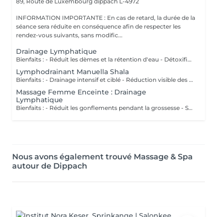
89, Route de Luxembourg
dippach L-4972
INFORMATION IMPORTANTE : En cas de retard, la durée de la
séance sera réduite en conséquence afin de respecter les
rendez-vous suivants, sans modific...
Drainage Lymphatique
Bienfaits : - Réduit les dèmes et la rétention d'eau - Détoxifie l'organisme - Améliore la circulation lymphatique - Soulage la sensation de jambes lourdes - Favorise la récupération postopératoire
Lymphodrainant Manuella Shala
Bienfaits : - Drainage intensif et ciblé - Réduction visible des gonflements - Amélioration du contour corporel - Sensation immédiate de légèreté
Massage Femme Enceinte : Drainage
Lymphatique
Bienfaits : - Réduit les gonflements pendant la grossesse - Soulage les jambes lourdes - Améliore la circulation - Procure confort et légèreté
Nous avons également trouvé Massage & Spa
autour de Dippach