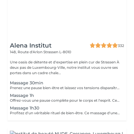
Alena Institut
332
148, Route d'Arlon
Strassen L-8010
Une oasis de détente et d'expertise en plein cur de Strassen À
deux pas de Luxembourg-Ville, notre institut vous ouvre ses
portes dans un cadre chale...
Massage 30min
Prenez une pause bien-être et laissez vos tensions disparaître. Ce massage de 30 minutes détend les muscles, apaise l'esprit et vous procure une sensation de relaxation profonde. Un moment parfait pour retrouver énergie et sérénité.
Massage 1h
Offrez-vous une pause complète pour le corps et l'esprit. Ce massage d'une heure détend en profondeur les muscles, libère les tensions et procure une relaxation durable. Un moment idéal pour retrouver énergie, équilibre et bien-être.
Massage 1h30
Profitez d'un véritable rituel de bien-être. Ce massage d'une heure et demi offre une relaxation intense, soulage les tensions et revitalise le corps et l'esprit. Un moment privilégié pour se ressourcer pleinement et retrouver sérénité et vitalité.