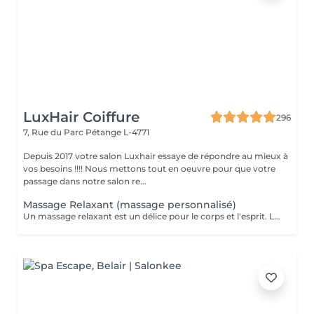
LuxHair Coiffure
296
7, Rue du Parc
Pétange L-4771
Depuis 2017 votre salon Luxhair essaye de répondre au mieux à
vos besoins !!!! Nous mettons tout en oeuvre pour que votre
passage dans notre salon re...
Massage Relaxant (massage personnalisé)
Un massage relaxant est un délice pour le corps et l'esprit. Le massage est la méthode la plus ancienne pour se régénérer, un moyen simple de retrouver un état d'esprit serein en un instant. Pour être au top de votre forme au quotidien, il est important de vous réserver un peu de temps pour vous. Rechargez vos batteries et dites bye bye au stress !