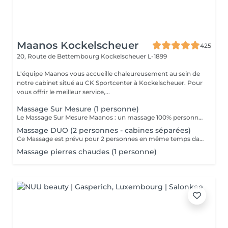
Maanos Kockelscheuer
425
20, Route de Bettembourg
Kockelscheuer L-1899
L'équipe Maanos vous accueille chaleureusement au sein de
notre cabinet situé au CK Sportcenter à Kockelscheuer. Pour
vous offrir le meilleur service,...
Massage Sur Mesure (1 personne)
Le Massage Sur Mesure Maanos : un massage 100% personnalisé en fonction de vos besoins et de vos envies !
Massage DUO (2 personnes - cabines séparées)
Ce Massage est prévu pour 2 personnes en même temps dans 2 CABINES SÉPARÉES. Les 2 massages seront Sur Mesure, en fonction des envies et des besoins de chacun. -> Pour une cabine Duo voir Limpertsberg, Soleuvre ou Marnach.
Massage pierres chaudes (1 personne)