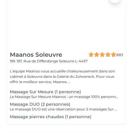
Maanos Soleuvre
883
195-197, Rue de Differdange
Soleuvre L-4437
L'équipe Maanos vous accueille chaleureusement dans son
cabinet à Soleuvre dans la Galerie du Zolwereck. Pour vous
offrir le meilleur service, Maanos ...
Massage Sur Mesure (1 personne)
Le Massage Sur Mesure Maanos : un massage 100% personnalisé en fonction de vos besoins et de vos envies !
Massage DUO (2 personnes)
Le massage DUO est une réservation pour 2 massages Sur Mesure, en même temps dans la même cabine. Les 2 personnes pourront personnaliser leurs massages en fonction de leurs envies. Possibilité de demander 2 cabines séparées en arrivant sur place.
Massage pierres chaudes (1 personne)