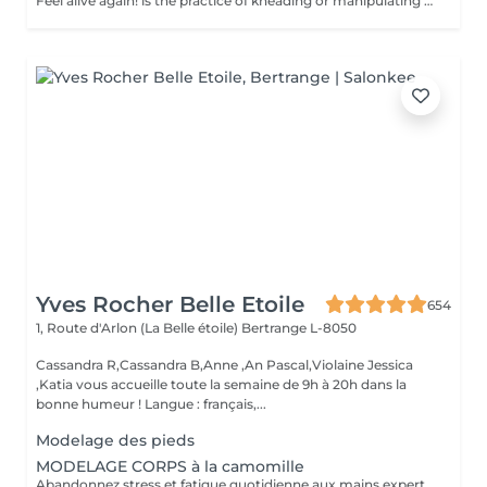
Feel alive again! is the practice of kneading or manipulating a person's muscles and other soft-tissue in order to reduce stress, reduce muscle pain, increase relaxation and improve the work of the immune system. Benefits of getting a back health massage: - reduces stress - relaxing - improves blood circulation - improves body immune system How is massage back health done? - head and neck are massaged - shoulders and back are massaged - hands and arms are massaged Age restrictions: there are no age restrictions for this procedure. Post procedure recommendations: do not do sport and any sharp movements for 2-3 hours after the procedure. Frequency: 1-2 times per week, 10 times in total. Repeat once in 3-6 months.
Yves Rocher Belle Etoile
654
1, Route d'Arlon (La Belle étoile)
Bertrange L-8050
Cassandra R,Cassandra B,Anne ,An Pascal,Violaine Jessica
,Katia vous accueille toute la semaine de 9h à 20h dans la
bonne humeur ! Langue : français,...
Modelage des pieds
MODELAGE CORPS à la camomille
Abandonnez stress et fatigue quotidienne aux mains expertes de notre estheticienne. Sa gestuelle manuelle libere instantanement chacun de vos points de tension depuis les pieds jusqu à la nuque Le doux parfum fleuri de la camomille enveloppe votre corps et apaise vos sens et votre esprit. lacher prise dans un incroyable moment de detente . Vous etes apaisée et detendue.