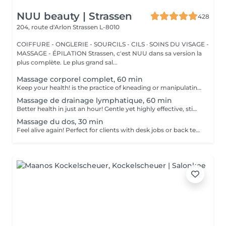
NUU beauty | Strassen
428
204, route d'Arlon
Strassen L-8010
COIFFURE - ONGLERIE - SOURCILS - CILS · SOINS DU VISAGE -
MASSAGE - ÉPILATION Strassen, c'est NUU dans sa version la
plus complète. Le plus grand sal...
Massage corporel complet, 60 min
Keep your health! is the practice of kneading or manipulating a person's muscles and other soft-tissue in order to reduce stress, reduce muscle pain, increase relaxation and improve the work of the immune system. Age restrictions: there are no age restrictions for this procedure. Post procedure recommendations: do not do sport and any sharp movements 2-3 hours after the procedure. Frequency: 1-2 times per week, 10 times in total. Repeat once in 3-6 months.
Massage de drainage lymphatique, 60 min
Better health in just an hour! Gentle yet highly effective, stimulates the body's lymphatic system to flush out toxins, reduce swelling, and enhance immunity. This technique uses light, rhythmic strokes to encourage natural drainage, making it perfect for reducing bloating, post-surgery care, and improving skin tone. A go-to for detox and wellness. Age restrictions: there are no age restrictions for this procedure. Post procedure recommendations: do not do sport and any sharp movements 2-3 hours after the procedure. Frequency: 1-2 times per week, 10 times in total. Repeat once in 3-6 months.
Massage du dos, 30 min
Feel alive again! Perfect for clients with desk jobs or back tension, focuses on relieving stress, tightness, and knots in the back and shoulders. Whether you suffer from chronic back pain or occasional tension, this treatment provides targeted relief and improved posture. Cupping therapy is an ancient healing technique that uses special cups to create gentle suction on the skin. This suction promotes blood flow, relieves muscle tension, reduces inflammation, and supports deep relaxation. The treatment can help release toxins, improve circulation, and ease chronic pain or stiffness. Age restrictions: there are no age restrictions for this procedure. Post procedure recommendations: do not do sport and any sharp movements for 2-3 hours after the procedure. Frequency: 1-2 times per week, 10 times in total. Repeat once in 3-6 months.