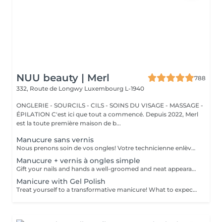
NUU beauty | Merl
788
332, Route de Longwy
Luxembourg L-1940
ONGLERIE - SOURCILS - CILS - SOINS DU VISAGE - MASSAGE -
ÉPILATION C'est ici que tout a commencé. Depuis 2022, Merl
est la toute première maison de b...
Manucure sans vernis
Nous prenons soin de vos ongles! Votre technicienne enlèvera délicatement les cellules mortes, façonnera et limera vos ongles, et polira la surface extérieure pour un fini lisse et naturel. Nos experts proposent des manucures à bords, hardware ou combinées, selon vos préférences. Comment se fait une manucure sans vernis? - la peau rugueuse est délicatement enlevée - la forme de la plaque de l'ongle est corrigée avec douceur - les cuticules et bords latéraux sont soigneusement traités - de l'huile nourrissante pour les cuticules et de la crème pour les mains sont appliquées pour nourrir et hydrater Limitations d'âge: recommandé à partir de 14 ans. Recommandations post-procédure: aucun soin particulier n'est nécessaire après cette procédure. Fréquence: une fois toutes les 3 semaines.
Manucure + vernis à ongles simple
Gift your nails and hands a well-groomed and neat appearance! Your technician will effectively remove dead skin cells, shape and file nails, and buff the outer surface. A regular nail polish is applied at the end of this treatment. Our masters do edged, hardware, or combined manicure. How is manicure with simple nail polish done? - rough skin is removed - the shape of the nail plate is corrected - the cuticle and side ridges are corrected - nail polish is applied - cuticle oil and hand cream are applied Age restrictions: recommended to do from 14 years. Post procedure recommendations: there are no post recommendations for this procedure. Frequency: once in 3 weeks.
Manicure with Gel Polish
Treat yourself to a transformative manicure! What to expect: - old polish is removed as a bonus - rough skin is removed - nails are shaped - cuticles and side ridges are polished - reinforcement is performed if chosen - semi-permanent polish is applied - cuticle oil and hand cream are applied Age: 16+ Frequency: every 3 weeks for best results. *Removal of old semi-permanent polish is included with the manicure. If you want a separate removal appointment, we charge €20 for the careful process that protects your nails. For the manicure, we leave a thin layer of old polish under the new layer to enhance the durability of the semi-permanent polish. *Please note that if semipermanent nail polish without manicure is chosen, rough skin, cuticle and side ridges won't be removed.