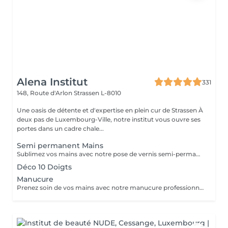
Alena Institut
331
148, Route d'Arlon
Strassen L-8010
Une oasis de détente et d'expertise en plein cur de Strassen À
deux pas de Luxembourg-Ville, notre institut vous ouvre ses
portes dans un cadre chale...
Semi permanent Mains
Sublimez vos mains avec notre pose de vernis semi-permanent, pour un résultat parfait et durable jusqu'à 3 semaines. -Finition brillante et impeccable -Résistant aux chocs et aux éclats -Disponible dans une large palette de couleurs tendances Chaque séance comprend préparation de l'ongle, application soignée et finition professionnelle, pour des mains élégantes et parfaitement entretenues.
Déco 10 Doigts
Manucure
Prenez soin de vos mains avec notre manucure professionnelle, pour des ongles soignés et une peau douce. - Limage et modelage précis des ongles - Soin des cuticules et hydratation des mains - Finition base fortifiante ou non Chaque séance est réalisée avec soin pour un résultat élégant et raffiné.