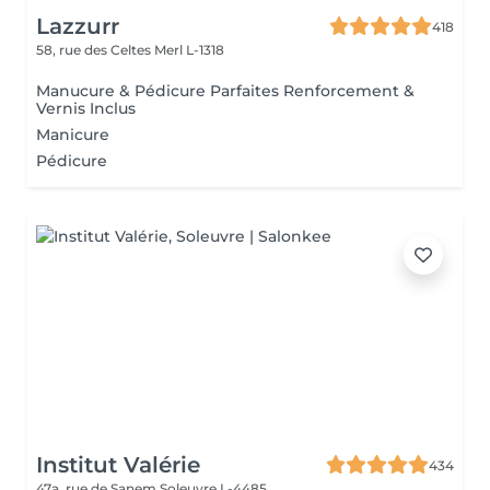
Lazzurr
418
58, rue des Celtes
Merl L-1318
Manucure & Pédicure Parfaites Renforcement &
Vernis Inclus
Manicure
Pédicure
Institut Valérie
434
47a, rue de Sanem
Soleuvre L-4485