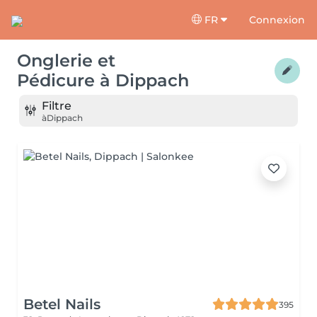
FR
Connexion
Onglerie et
Pédicure
à
Dippach
Filtre
à
Dippach
Betel Nails
395