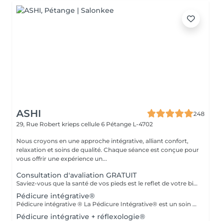
ASHI
248
29, Rue Robert krieps cellule 6
Pétange L-4702
Nous croyons en une approche intégrative, alliant confort,
relaxation et soins de qualité. Chaque séance est conçue pour
vous offrir une expérience un...
Consultation d'avaliation GRATUIT
Saviez-vous que la santé de vos pieds est le reflet de votre bien-être général ? En associant la pédicurie spécialisée à la réflexologie plantaire et aux thérapies intégratives, je vous propose un accompagnement sur mesure. Au-delà du soin technique des affections du pied, je vous aide à relâcher le stress et à retrouver une harmonie profonde entre le corps et l'esprit. Offrez à vos pieds l'attention qu'ils méritent.
Pédicure intégrative®
Pédicure intégrative ® La Pédicure Intégrative® est un soin complet et personnalisé qui combine santé des pieds et bien-être. Prendre soin de vos pieds, c'est aussi prendre soin de votre santé globale. Ce que nous offrons : - Diagnostic : Analyse approfondie de l'état de vos pieds pour un soin parfaitement adapté à vos besoins. - Soin de Haute Qualité : Traitement des ongles et de la peau avec des produits de qualité supérieure pour garantir hygiène et confort.
Pédicure intégrative + réflexologie®