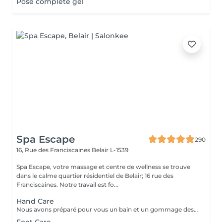
Pose complète gel
Spa Escape
290
16, Rue des Franciscaines
Belair L-1539
Spa Escape, votre massage et centre de wellness se trouve
dans le calme quartier résidentiel de Belair; 16 rue des
Franciscaines. Notre travail est fo...
Hand Care
Nous avons préparé pour vous un bain et un gommage des mains aux huiles parfumées, un traitement des ongles et des cuticules, ainsi qu'un massage des bras et des mains pour éliminer toute tension dans les muscles et les os des bras et des mains et favoriser la relaxation.