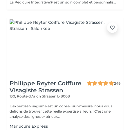
La Pédicure Intégrative® est un soin complet et personnalisé qui combine santé des pieds et bien-être. Prendre soin de vos pieds, c'est aussi prendre soin de votre santé globale. Ce que nous offrons : - Diagnostic : Analyse approfondie de l'état de vos pieds pour un soin parfaitement adapté à vos besoins. - Soin de Haute Qualité : Traitement des ongles et de la peau avec des produits de qualité supérieure pour garantir hygiène et confort. - Réflexologie : Stimulation de points réflexes sur les pieds pour promouvoir équilibre et bien-être, soulageant les tensions et améliorant la circulation. - Orientation Physique et Émotionnelle : Conseils personnalisés pour optimiser votre bien-être global, tenant compte de vos besoins physiques et émotionnels. Pourquoi choisir la Pédicure Intégrative® ? Ce service vous permet de bénéficier d'une approche holistique qui allie soins esthétiques et thérapeutiques, vous aidant à vous sentir revitalisé et équilibré. Réservez dès maintenant votre séance !
Philippe Reyter Coiffure
249
Visagiste Strassen
130, Route d'Arlon
Strassen L-8008
L'expertise visagisme est un conseil sur-mesure, nous vous
défions de trouver cette réelle expertise ailleurs ! C'est une
analyse des lignes extérieur...
Manucure Express