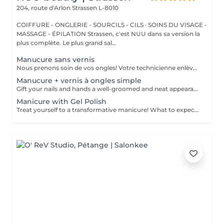
204, route d'Arlon
Strassen L-8010
COIFFURE - ONGLERIE - SOURCILS - CILS · SOINS DU VISAGE -
MASSAGE - ÉPILATION Strassen, c'est NUU dans sa version la
plus complète. Le plus grand sal...
Manucure sans vernis
Nous prenons soin de vos ongles! Votre technicienne enlèvera délicatement les cellules mortes, façonnera et limera vos ongles, et polira la surface extérieure pour un fini lisse et naturel. Nos experts proposent des manucures à bords, hardware ou combinées, selon vos préférences. Comment se fait une manucure sans vernis? - la peau rugueuse est délicatement enlevée - la forme de la plaque de l'ongle est corrigée avec douceur - les cuticules et bords latéraux sont soigneusement traités - de l'huile nourrissante pour les cuticules et de la crème pour les mains sont appliquées pour nourrir et hydrater Limitations d'âge: recommandé à partir de 14 ans. Recommandations post-procédure: aucun soin particulier n'est nécessaire après cette procédure. Fréquence: une fois toutes les 3 semaines.
Manucure + vernis à ongles simple
Gift your nails and hands a well-groomed and neat appearance! Your technician will effectively remove dead skin cells, shape and file nails, and buff the outer surface. A regular nail polish is applied at the end of this treatment. Our masters do edged, hardware, or combined manicure. How is manicure with simple nail polish done? - rough skin is removed - the shape of the nail plate is corrected - the cuticle and side ridges are corrected - nail polish is applied - cuticle oil and hand cream are applied Age restrictions: recommended to do from 14 years. Post procedure recommendations: there are no post recommendations for this procedure. Frequency: once in 3 weeks.
Manicure with Gel Polish
Treat yourself to a transformative manicure! What to expect: - old polish is removed as a bonus - rough skin is removed - nails are shaped - cuticles and side ridges are polished - reinforcement is performed if chosen - semi-permanent polish is applied - cuticle oil and hand cream are applied Age: 16+ Frequency: every 3 weeks for best results. *Removal of old semi-permanent polish is included with the manicure. If you want a separate removal appointment, we charge €20 for the careful process that protects your nails. For the manicure, we leave a thin layer of old polish under the new layer to enhance the durability of the semi-permanent polish. *Please note that if semipermanent nail polish without manicure is chosen, rough skin, cuticle and side ridges won't be removed.