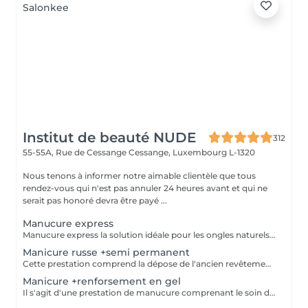
Institut de beauté NUDE
312
55-55A, Rue de Cessange
Cessange, Luxembourg L-1320
Nous tenons à informer notre aimable clientèle que tous
rendez-vous qui n'est pas annuler 24 heures avant et qui ne
serait pas honoré devra être payé ...
Manucure express
Manucure express la solution idéale pour les ongles naturels courts. Cette prestation comprend la dépose du revêtement, une préparation rapide des ongles et des cuticules, un renforcement avec une base rubber transparente et une finition avec un top camouflage. Sans modification de la forme naturelle de l'ongle : nous conservons votre forme habituelle, ovale ou carrée.
Manicure russe +semi permanent
Cette prestation comprend la dépose de l'ancien revêtement, le soin des cuticules, le travail des contours de l'ongle, la préparation de la plaque ongulaire et l'application d'un nouveau vernis semi-permanent. Afin de conserver un résultat soigné et durable, un remplissage est recommandé toutes les 2,5 à 3 semaines.
Manicure +renforsement en gel
Il s'agit d'une prestation de manucure comprenant le soin des cuticules, le polissage des replis latéraux, ainsi que le renforcement de vos ongles naturels sans extension. Les ongles deviennent plus forts, soignés et gardent leur longueur naturelle. Il est recommandé de répéter la procédure toutes les 3 semaines pour maintenir un résultat optimal.