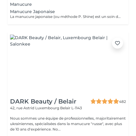
Manucure
Manucure Japonaise
La manucure japonaise (ou méthode P. Shine) est un soin de beauté naturel et ancestral visant à renforcer, nourrir et faire briller les ongles sans vernis ni gel. En utilisant des produits naturels comme la cire d'abeille, des minéraux, et de la poudre de perle, elle rend les ongles sains, forts et brillants avec un effet miroir, idéal pour réparer les ongles abîmés (après gel ou semi-permanent, grossesse...). Convient aux ongles naturels fragiles, mous, cassants ou dédoublés, mais aussi simplement pour offrir une période de repos et de soin aux ongles. Possible en cure : 5 + 1 gratuite ou 10 + 2 gratuites
DARK Beauty / Belair
482
42, rue Astrid
Luxembourg Belair L-1143
Nous sommes une équipe de professionnelles, majoritairement
ukrainiennes, spécialisées dans la manucure "russe", avec plus
de 10 ans d'expérience. No...