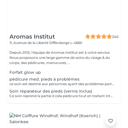
Aromas Institut
340
11, Avenue de la Liberté
Differdange L-4660
Depuis 2012, l'équipe de Aromas institut est à votre service.
Nous proposons une large gamme de soins du visage & du
corps, des pédicures, manucures, ...
Forfait glow up
pédicure med. pieds à problèmes
ce soin est destiné aux personnes ayant des problèmes particuliers aux pieds. vernis non inclus
Soin réparateur des pieds (vernis inclus)
Ce soin reprend la partie d cela pédicure tout en traitant intensément les pieds déshydratés grace un masque spécifique (pose vernis inclus). Pensez a ramener des chaussures ouvertes pour la pose de vernis. Nous vous prions de bien vouloir respecter votre rendez-vous. En prenant rendez-vous, vous occupez une place, dont une autre personne aurait éventuellement besoin. Tout rendez-vous non annulé 24h en avance, est susceptible d'être facturé. (Si vous ne pouvez pas vous présenter à votre RDV, proposez-le éventuellement à un proche ou à un ami) Toute l'équipe de Aromas Institut vous remercie pour votre respect et votre compréhension.