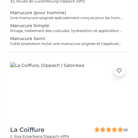
32, Route de Luxembourg
Dippach 4972
Manucure (pour homme)
Une manucure soignée spécialement conçue pour les hommes. Nettoyage des cuticules, limage des ongles, hydratation des mains, et finition naturelle. Idéal pour une apparence propre et professionnelle.
Manucure Simple
limage, traitement des cuticules, hydratation et application d'un vernis transparent ou coloré classique. Parfait pour un entretien régulier.
Manucure Semi
Cette prestation inclut une manucure soignée et l'application d'un vernis semi-permanent de la couleur de votre choix.
La Coiffure
68
2, Rue Eckerbierg
Dippach 4974