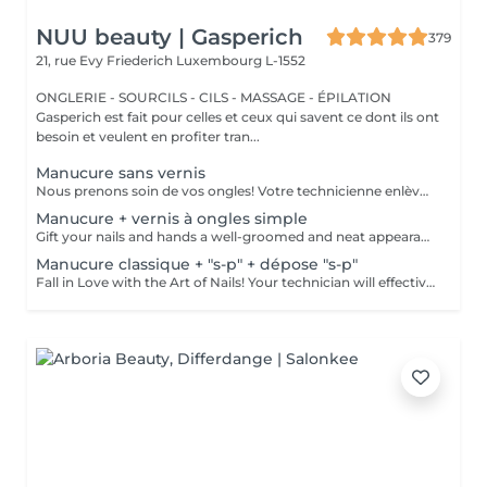
NUU beauty | Gasperich
379
21, rue Evy Friederich
Luxembourg L-1552
ONGLERIE - SOURCILS - CILS - MASSAGE - ÉPILATION
Gasperich est fait pour celles et ceux qui savent ce dont ils ont
besoin et veulent en profiter tran...
Manucure sans vernis
Nous prenons soin de vos ongles! Votre technicienne enlèvera délicatement les cellules mortes, façonnera et limera vos ongles, et polira la surface extérieure pour un fini lisse et naturel. Nos experts proposent des manucures à bords, hardware ou combinées, selon vos préférences. Comment se fait une manucure sans vernis? - la peau rugueuse est délicatement enlevée - la forme de la plaque de l'ongle est corrigée avec douceur - les cuticules et bords latéraux sont soigneusement traités - de l'huile nourrissante pour les cuticules et de la crème pour les mains sont appliquées pour nourrir et hydrater Limitations d'âge: recommandé à partir de 14 ans. Recommandations post-procédure: aucun soin particulier n'est nécessaire après cette procédure. Fréquence: une fois toutes les 3 semaines.
Manucure + vernis à ongles simple
Gift your nails and hands a well-groomed and neat appearance! Your technician will effectively remove dead skin cells, shape and file nails, and buff the outer surface. A regular nail polish is applied at the end of this treatment. Our masters do edged, hardware, or combined manicure. How is manicure with simple nail polish done? - rough skin is removed - the shape of the nail plate is corrected - the cuticle and side ridges are corrected - nail polish is applied - cuticle oil and hand cream are applied Age restrictions: recommended to do from 14 years. Post procedure recommendations: there are no post recommendations for this procedure. Frequency: once in 3 weeks.
Manucure classique + "s-p" + dépose "s-p"
Fall in Love with the Art of Nails! Your technician will effectively remove dead skin cells, shape and file nails, and buff the outer surface. Semi-permanent nail polish is applied. It looks like regular nail polish, but stays on your nails much longer. Fantastic, isn't it? It is drying in a led lamp and lasts for weeks. Our masters do edged, hardware, or combined manicure. How is manicure with semi-permanent nail polish done? - removal of old semi-permanent (if needed) - rough skin is removed - the shape of the nail plate is corrected - the cuticle and side ridges are corrected - semi-permanent nail polish is applied - cuticle oil and hand cream are applied Age restrictions: recommended to do from 16 years. Post procedure recommendations: there are no post recommendations for this procedure. Frequency: once in 3 weeks.