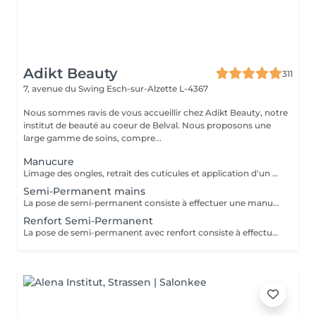
Adikt Beauty
311
7, avenue du Swing
Esch-sur-Alzette L-4367
Nous sommes ravis de vous accueillir chez Adikt Beauty, notre
institut de beauté au coeur de Belval. Nous proposons une
large gamme de soins, compre...
Manucure
Limage des ongles, retrait des cuticules et application d'un vernis protecteur si besoin.
Semi-Permanent mains
La pose de semi-permanent consiste à effectuer une manucure simple et poser un vernis semi-permanent sur les ongles naturels pour une tenue de 3 à 4 semaines. La dépose de semi-permanent consiste à retirer le semi-permanent présent sur les ongles. MERCI DE SÉLECTIONNER LES DÉCORATIONS EN SUPPLÉMENT (french, babyboomer, strass,) QUE VOUS SOUHAITEZ FAIRE À CHAQUE RENDEZ-VOUS.
Renfort Semi-Permanent
La pose de semi-permanent avec renfort consiste à effectuer une manucure simple et poser un vernis semi-permanent sur une base renforçante pour une tenue plus longue, sans casse, pour une tenue de 3 à 4 semaines. MERCI DE SÉLECTIONNER LES DÉCORATIONS EN SUPPLÉMENT (french, babyboomer, strass,) QUE VOUS SOUHAITEZ FAIRE À CHAQUE RENDEZ-VOUS.