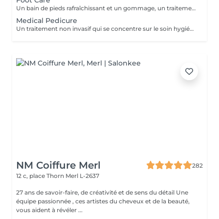
Foot Care
Un bain de pieds rafraîchissant et un gommage, un traitement des ongles et des cuticules, un massage des jambes et des pieds. Une sensation de détente et de calme accentue ce traitement.
Medical Pedicure
Un traitement non invasif qui se concentre sur le soin hygiénique et esthétique des ongles des pieds et de la plante des pieds après une évaluation complète de vos pieds et de vos ongles. Ce traitement est suivi d'un massage des pieds.
NM Coiffure Merl
282
12 c, place Thorn
Merl L-2637
27 ans de savoir-faire, de créativité et de sens du détail Une
équipe passionnée , ces artistes du cheveux et de la beauté,
vous aident à révéler ...