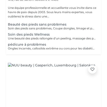
Une équipe professionnelle et accueillante vous invite dans ce
havre de paix depuis 2003. Sous leurs mains expertes, vous
oublierez le stress dans une...
Beauté des pieds sans problèmes
Soin des pieds sans problèmes, Coupe dongles, limage et polissage des ongles, cuticules, peaux cornés
Soin des pieds Wellness
Une beauté des pieds rallongée d'un peeling, massage des pieds et masque très nourrissant Recommandé à toutes les personnes pour une sensation de légèreté des pieds
pédicure à problèmes
Ongles incarnés, callosités extrême ou cors pour les diabétiques nous conseillons d'aller chez un(e) podologue!