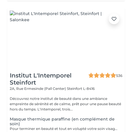
Institut L'Intemporel
536
Steinfort
2A, Rue Ermesinde (Pall Center)
Steinfort L-8416
Découvrez notre institut de beauté dans une ambiance
empreinte de sérénité et de calme, prêt pour une pause beauté
hors du temps. L'Intemporel, trois...
Masque thermique paraffine (en complément de
soin)
Pour terminer en beauté et tout en volupté votre soin visage, nous vous proposons le 'double masque '. Cela consiste en une application d'un masque crème bourré d'actifs hydratants/régénérants/anti-âge ou anti-oxydants suivi d'un bain de paraffine tiède. Ceci permet la pénétration intégrale du masque crème grâce à la chaleur de la paraffine et un fin de soin en douceur grâce aux actifs de la paraffine adoucissants et calmants. Une véritable sensation de détente.