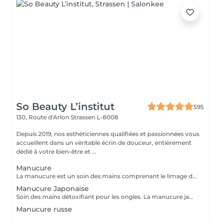
So Beauty L’institut
595
130, Route d'Arlon
Strassen L-8008
Depuis 2019, nos esthéticiennes qualifiées et passionnées vous
accueillent dans un véritable écrin de douceur, entièrement
dédié à votre bien-être et ...
Manucure
La manucure est un soin des mains comprenant le limage des ongles, la pousse et la coupe des cuticules, gommage, massage avec crème de soin et application d'un vernis transparent si désiré.
Manucure Japonaise
Soin des mains détoxifiant pour les ongles. La manucure japonaise consiste à polir et nettoyer les ongles en profondeur pour ensuite les nourrir avec une pâte à base de cire d'abeille qui va oxygéner l'ongle. L'ongle ressort brillant naturellement et pour une durée de 3 semaines. Comprend le limage des ongles, la pousse et la coupe des cuticules, polissage, application de la pâte à base de cire d'abeille et de la poudre fixante, gommage, massage avec crème de soin et application d'un vernis transparent si désiré.
Manucure russe