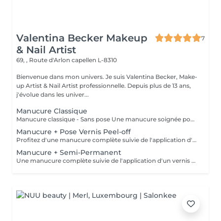
Valentina Becker Makeup
7
& Nail Artist
69, , Route d'Arlon
capellen L-8310
Bienvenue dans mon univers. Je suis Valentina Becker, Make-
up Artist & Nail Artist professionnelle. Depuis plus de 13 ans,
j'évolue dans les univer...
Manucure Classique
Manucure classique - Sans pose Une manucure soignée pour des mains propres, élégantes et naturelles. La prestation comprend la mise en forme des ongles, le soin des cuticules, un léger polissage si nécessaire, ainsi que l'application d'une huile nourrissante et d'une crème hydratante. Cette prestation ne comprend pas de pose de vernis.
Manucure + Pose Vernis Peel-off
Profitez d'une manucure complète suivie de l'application d'un vernis Peel-Off. Ce système innovant offre une finition brillante et une tenue prolongée. Grâce à sa polymérisation sous lampe LED, le vernis est immédiatement sec : pas de traces, pas de marques ni d'empreintes après la prestation. Je n'utilise pas de vernis à ongles traditionnel, car le système Peel-Off est plus respectueux de l'ongle naturel, dégage moins d'odeurs, tient plus longtemps et permet un retrait plus doux.
Manucure + Semi-Permanent
Une manucure complète suivie de l'application d'un vernis semi-permanent. Idéal pour celles et ceux qui souhaitent des ongles brillants, soignés et résistants pendant environ 2 à 3 semaines. Le vernis semi-permanent doit être retiré ou renouvelé en institut.