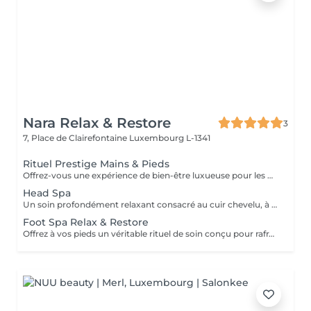
Nara Relax & Restore
3
7, Place de Clairefontaine
Luxembourg L-1341
Rituel Prestige Mains & Pieds
Offrez-vous une expérience de bien-être luxueuse pour les mains et les pieds, conçue pour laisser votre peau douce, nourrie et parfaitement revitalisée. Soin des Pieds (45 min) Bain de Pieds Gommage des Pieds Massage des Pieds Soin à la Paraffine Chaude Soin des Mains (30 min) Gommage des Mains Massage des Mains Soin à la Paraffine Chaude Ce soin associe exfoliation, massage et chaleur apaisante de la paraffine pour adoucir la peau, favoriser la détente et procurer une sensation durable de confort aux mains et aux pieds.
Head Spa
Un soin profondément relaxant consacré au cuir chevelu, à la tête, à la nuque et au bien-être général. Des techniques de massage douces aident à soulager les tensions, stimuler la circulation et procurer une agréable sensation de détente tout en prenant soin du cuir chevelu et des cheveux. Le soin comprend un massage relaxant du cuir chevelu, un shampooing et un séchage des cheveux. Idéal pour réduire le stress, relâcher les tensions et profiter d'un véritable moment de détente.
Foot Spa Relax & Restore
Offrez à vos pieds un véritable rituel de soin conçu pour rafraîchir, adoucir et restaurer leur confort. Ce traitement associe un bain de pieds relaxant, un gommage exfoliant, un masque nourrissant, un soin à la paraffine et un massage des pieds pour laisser la peau douce, fraîche et revitalisée. Idéal pour les pieds fatigués nécessitant une attention particulière.