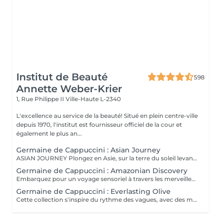
Institut de Beauté
598
Annette Weber-Krier
1, Rue Philippe II
Ville-Haute L-2340
L'excellence au service de la beauté! Situé en plein centre-ville
depuis 1970, l'institut est fournisseur officiel de la cour et
également le plus an...
Germaine de Cappuccini : Asian Journey
ASIAN JOURNEY Plongez en Asie, sur la terre du soleil levant, où chaque détail est conçu pour offrir harmonie et équilibre grâce à des soins exclusifs qui capturent l'esprit zen des anciens rituels japonais, infusés avec l'essence culturelle et cérémonielle du thé. La collection présente un parfum neuro-scientifiquement prouvé qui favorise l'harmonie et l'équilibre entre le corps et l'esprit. Des notes lactées enveloppantes s'associent à des bois crémeux sophistiqués et à des fruits exotiques. ACTIMOOD PROGRAM® : WELLBEINGMATCHA RENEWAL EXFOLIATION POUR LE CORPS Rituel d'exfoliation conçu pour révéler une peau douce et radieuse. Une formule exclusive à effet antioxydant qui enveloppe le corps d'une étreinte nourrissante et transformatrice. La caresse de sa texture gel extraordinaire permet une exfoliation aussi efficace qu'agréable. SERENITY SANCTUARY MASSAGE CORPOREL Inspiré du Shiatsu, une technique millénaire originaire du Japon, ce massage à effet relaxant vise à harmoniser le rythme naturel du corps en travaillant les méridiens énergétiques. La texture douce du lait de massage facilite le traitement, garantissant une glisse douce et agréable, tout en vous plongeant dans une atmosphère de profonde sérénité. ZEN CEREMONY RITUEL Conçu pour harmoniser le corps et l'esprit, ce rituel corporel associe la préparation et le soin de la peau à la philosophie orientale de l'équilibre holistique. Inspiré par le travail des méridiens énergétiques, il favorise un sentiment de bien-être total et profond.
Germaine de Cappuccini : Amazonian Discovery
Embarquez pour un voyage sensoriel à travers les merveilles de l'Amérique du Sud, où chaque soin capture la richesse de ses paysages et vous invite à découvrir ses ingrédients exotiques, récoltés de manière durable. La collection présente un parfum neuro-scientifiquement prouvé qui aide à augmenter la sensation d'énergie avec une combinaison de fruits tropicaux épicés. ACTIMOOD PROGRAM® : ENERGY VIVID AWAKENING-SOIN VISAGE Inspirée des secrets de beauté de l'Amazonie, cette expérience sensorielle associe une sélection minutieuse d'ingrédients exotiques qui réveillent la vitalité du visage. Dès les premiers instants, le rituel cérémoniel oriente les sens vers un paradis de calme et de sérénité, de connexion avec la nature, tandis que la peau vibre et se transforme.BIENFAITS Soin de la peau, douceur et hydratation* intense. Rajeunissement et amélioration de la texture de la peau. Le soin apporte une sensation de calme et de détente qui combat le stress. VITALITY RENEWAL-EXFOLIATION CORPORELLE Rituel d'exfoliation conçu pour révéler une peau douce et radieuse. Grâce à une synergie d'ingrédients de la plus haute qualité combinée à une technique évocatrice, ce beurre à la texture fondante ne renouvelle pas seulement la peau, mais procure également une sensation de revitalisation de l'âme. BLOOM SENSATION-MASSAGE CORPOREL Inspiré du massage holistique et énergétique « Lomi Lomi », ce nectar à base gélifiée se transforme en une huile luxueuse au contact de la peau, idéale pour être travaillée avec les mains et les avant-bras tout en enveloppant les sens d'une aura de bien-être total. VIBRANT REBIRTH-RITUEL Conçu pour harmoniser le corps et l'esprit, ce rituel corporel offre une expérience complète de soin et de préparation de la peau. Grâce à l'énergie vibrante de la nature, il favorise un profond sentiment de renaissance et d'éveil d'une nouvelle vitalité de la peau. RAINFOREST HARMONY-RITUEL Inspirés par l'étreinte de la Terre Mère, les savoirs anciens se mêlent à des techniques innovantes, créant une mosaïque de soins qui enveloppent le corps et l'esprit. Un rituel transformateur qui associe un soin du visage revitalisant à un massage énergisant, garantissant une expérience d'harmonie et de bien-être.
Germaine de Cappuccini : Everlasting Olive
Cette collection s'inspire du rythme des vagues, avec des mouvements longs et fluides qui imitent le rythme de la mer touchant le rivage. Chaque mouvement s'adapte au corps dans des mouvements ondulants, créant une expérience sensorielle profonde qui : Réduit le stress et libère les tensions musculaires. L'apport en oxygène s'améliore et les tissus sont revitalisés.