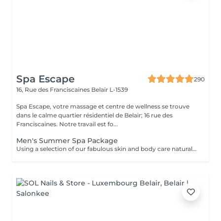
Spa Escape
290
16, Rue des Franciscaines
Belair L-1539
Spa Escape, votre massage et centre de wellness se trouve
dans le calme quartier résidentiel de Belair; 16 rue des
Franciscaines. Notre travail est fo...
Men's Summer Spa Package
Using a selection of our fabulous skin and body care natural and organic products, we provide you with a Kanzu foot bath and massage while you sip on a thyme and cucumber Sparkling Water concoction (optional). Then feel the tension and stress melt away from your face, neck, shoulders and scalp as you lay back and experience an upper body massage followed by an intoxicating, hot-towel face treatment ending with a calming hair and scalp massage.