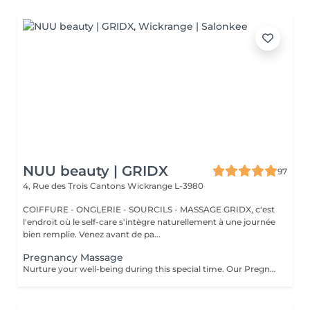
NUU beauty | GRIDX
97
4, Rue des Trois Cantons
Wickrange L-3980
COIFFURE - ONGLERIE - SOURCILS - MASSAGE GRIDX, c'est
l'endroit où le self-care s'intègre naturellement à une journée
bien remplie. Venez avant de pa...
Pregnancy Massage
Nurture your well-being during this special time. Our Pregnancy Massage is a gentle, relaxing treatment designed to reduce muscle tension, improve circulation, and ease discomfort commonly experienced during pregnancy. Soft, flowing techniques and comfortable side-lying positioning provide deep relaxation without placing pressure on the abdomen. Hypoallergenic, unscented oils are used to care for sensitive skin and maintain comfort throughout the session. This massage helps relieve tension in the lower back and shoulders, reduces swelling and heaviness in the legs, improves overall circulation, and promotes a sense of ease and balance in the body. This treatment is performed only with the approval of your doctor.