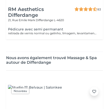
RM Aesthetics
83
Differdange
21, Rue Emile Mark
Differdange L-4620
Pédicure avec semi permanant
retirada de vernis normal ou gelinho, limagem, levantamento de cuticulas e retirada ( não incluindo tratamento de calosidades) retrait du vernis normal ou du semi permament, limage des ongles, décollage et retirer des cuticules (sans limage/exfoliation)
Nous avons également trouvé Massage & Spa
autour de Differdange
Nouveau