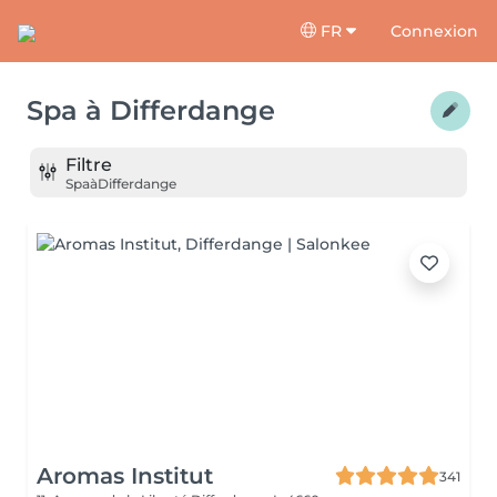
FR
Connexion
Spa
à
Differdange
Filtre
Spa
à
Differdange
Aromas Institut
341