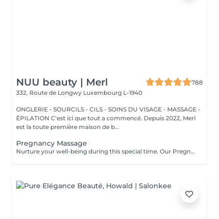
NUU beauty | Merl
788
332, Route de Longwy
Luxembourg L-1940
ONGLERIE - SOURCILS - CILS - SOINS DU VISAGE - MASSAGE -
ÉPILATION C'est ici que tout a commencé. Depuis 2022, Merl
est la toute première maison de b...
Pregnancy Massage
Nurture your well-being during this special time. Our Pregnancy Massage is a gentle, relaxing treatment designed to reduce muscle tension, improve circulation, and ease discomfort commonly experienced during pregnancy. Soft, flowing techniques and comfortable side-lying positioning provide deep relaxation without placing pressure on the abdomen. Hypoallergenic, unscented oils are used to care for sensitive skin and maintain comfort throughout the session. This massage helps relieve tension in the lower back and shoulders, reduces swelling and heaviness in the legs, improves overall circulation, and promotes a sense of ease and balance in the body. This treatment is performed only with the approval of your doctor.