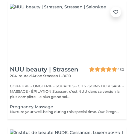
NUU beauty | Strassen
430
204, route d'Arlon
Strassen L-8010
COIFFURE - ONGLERIE - SOURCILS - CILS · SOINS DU VISAGE -
MASSAGE - ÉPILATION Strassen, c'est NUU dans sa version la
plus complète. Le plus grand sal...
Pregnancy Massage
Nurture your well-being during this special time. Our Pregnancy Massage is a gentle, relaxing treatment designed to reduce muscle tension, improve circulation, and ease discomfort commonly experienced during pregnancy. Soft, flowing techniques and comfortable side-lying positioning provide deep relaxation without placing pressure on the abdomen. Hypoallergenic, unscented oils are used to care for sensitive skin and maintain comfort throughout the session. This massage helps relieve tension in the lower back and shoulders, reduces swelling and heaviness in the legs, improves overall circulation, and promotes a sense of ease and balance in the body. This treatment is performed only with the approval of your doctor.