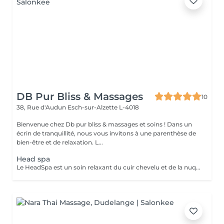
DB Pur Bliss & Massages
10
38, Rue d'Audun
Esch-sur-Alzette L-4018
Bienvenue chez Db pur bliss & massages et soins ! Dans un
écrin de tranquillité, nous vous invitons à une parenthèse de
bien-être et de relaxation. L...
Head spa
Le HeadSpa est un soin relaxant du cuir chevelu et de la nuque qui combine massage, stimulation et soins ciblés. Il favorise une détente profonde, aide à réduire le stress, l'anxiété et les tensions nerveuses, tout en améliorant la circulation sanguine. Ce soin contribue également à un cuir chevelu plus sain, stimule la pousse des cheveux, diminue les maux de tête et procure une sensation immédiate de bien-être et de légèreté mentale.