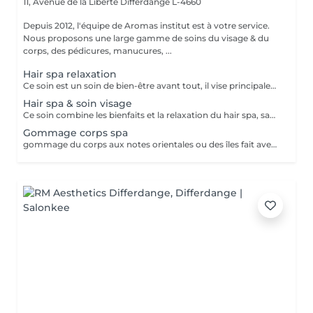
11, Avenue de la Liberté
Differdange L-4660
Depuis 2012, l'équipe de Aromas institut est à votre service.
Nous proposons une large gamme de soins du visage & du
corps, des pédicures, manucures, ...
Hair spa relaxation
Ce soin est un soin de bien-être avant tout, il vise principalement à rééquilibrer l'harmonie du corps par des techniques et des pressions de massage au niveau du cuir chevelu, de la nuque et des épaules . Les huiles utilisées sont essentiellement là pour traiter les différentes caractéristiques de votre cuir chevelu et vos cheveux, merci de nous informer en cas d'allergie. Ce soin inclut des huiles essentielles, il est important de nous prévenir en cas de grossesse ou d'allergie. Déroulement du soin ; pose d'une huile spécifique gommage du cuir chevelu bain de vapeur et massage crânien masque des cheveux séchage Ce soin ne comprend pas de coiffure, ni de brushing à la fin du soin, uniquement un séchage.
Hair spa & soin visage
Ce soin combine les bienfaits et la relaxation du hair spa, savourez un soin du cuir chevelu associé à un massage de la nuque, des épaules et de la tête en traitant vous peau en même temps. Ce soin ne comprend pas de coiffure à la fin, ni de brushing, uniquement un séchage.
Gommage corps spa
gommage du corps aux notes orientales ou des îles fait avec une douche. Nous vous prions de bien vouloir respecter votre rendez-vous. En prenant rendez-vous, vous occupez une place, dont une autre personne aurait éventuellement besoin. Tout rendez-vous non annulé 24h en avance, est susceptible d'être facturé. (Si vous ne pouvez pas vous présenter à votre RDV, proposez-le éventuellement à un proche ou à un ami) Toute l'équipe de Aromas Institut vous remercie pour votre respect et votre compréhension.