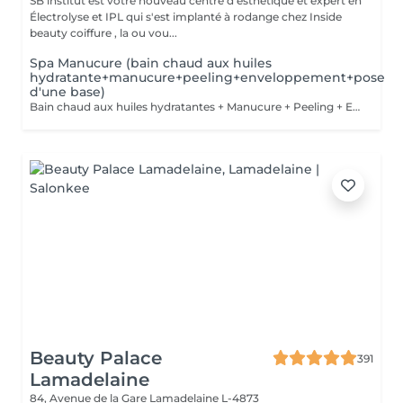
SB institut est votre nouveau centre d esthétique et expert en
Électrolyse et IPL qui s'est implanté à rodange chez Inside
beauty coiffure , la ou vou...
Spa Manucure (bain chaud aux huiles
hydratante+manucure+peeling+enveloppement+pose
d'une base)
Bain chaud aux huiles hydratantes + Manucure + Peeling + Enveloppement + Pose d'une base fortifiante pour les ongles.
Beauty Palace
391
Lamadelaine
84, Avenue de la Gare
Lamadelaine L-4873