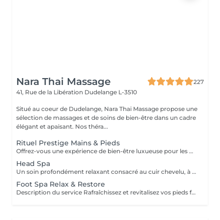
Nara Thai Massage
227
41, Rue de la Libération
Dudelange L-3510
Situé au coeur de Dudelange, Nara Thai Massage propose une
sélection de massages et de soins de bien-être dans un cadre
élégant et apaisant. Nos théra...
Rituel Prestige Mains & Pieds
Offrez-vous une expérience de bien-être luxueuse pour les mains et les pieds, conçue pour laisser votre peau douce, nourrie et parfaitement revitalisée. Soin des Pieds (45 min) Bain de Pieds Gommage des Pieds Massage des Pieds Soin à la Paraffine Chaude Soin des Mains (30 min) Gommage des Mains Massage des Mains Soin à la Paraffine Chaude Ce soin associe exfoliation, massage et chaleur apaisante de la paraffine pour adoucir la peau, favoriser la détente et procurer une sensation durable de confort aux mains et aux pieds.
Head Spa
Un soin profondément relaxant consacré au cuir chevelu, à la tête, à la nuque et au bien-être général. Des techniques de massage douces aident à soulager les tensions, stimuler la circulation et procurer une agréable sensation de détente tout en prenant soin du cuir chevelu et des cheveux. Le soin comprend un massage relaxant du cuir chevelu, un shampooing et un séchage des cheveux. Idéal pour réduire le stress, relâcher les tensions et profiter d'un véritable moment de détente.
Foot Spa Relax & Restore
Description du service Rafraîchissez et revitalisez vos pieds fatigués grâce à un rituel de soin relaxant. Choisissez entre un soin essentiel de 30 minutes ou une expérience complète de 60 minutes, comprenant un massage relaxant de la tête, de la nuque et des épaules. 30 min · 69 € — Soin essentiel des pieds Bain de pieds, gommage exfoliant, masque-crème nourrissant et massage relaxant des pieds. Les chaussettes-masque et le soin à la paraffine ne sont pas inclus. 60 min · 129 € — Soin complet des pieds et relaxation du haut du corps Bain de pieds, gommage exfoliant, masque-crème nourrissant, chaussettes-masque, soin chaud à la paraffine et massage relaxant des pieds. Pendant le temps de pose du masque, vous bénéficiez d'un massage de 15 minutes de la tête, de la nuque et des épaules, inclus dans la durée totale du soin de 60 minutes.