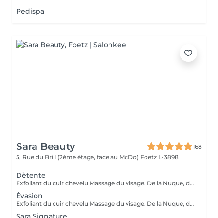
Pedispa
Sara Beauty
168
5, Rue du Brill (2ème étage, face au McDo)
Foetz L-3898
Dètente
Exfoliant du cuir chevelu Massage du visage. De la Nuque, des Épaules, des Bras et du cuir chevelu Cascade d'eau Shampoing Soin Séchage simple
Évasion
Exfoliant du cuir chevelu Massage du visage. De la Nuque, des Epaules, des Bras et du cuir chevelu Cascade d'eau Shampoing Soin Séchage+Lissage ou Boucles
Sara Signature