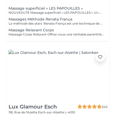
Massage superficiel « LES PAPOUILLES »
NOUVEAUTÉ Massage superficiel « LES PAPOUILLES » Un moment de lâcher prise absolue, grâce a des toucher léger axé sur la caresse et le frisson agréable. A l'aide de plumes, de mains expertes et d'ustensiles soigneusement choisis, ce massage superficiel invite à un voyage sensoriel. Subtil pour apaiser le mental, relâcher les tensions émotionnelles se reconnecter à son corps en toute douceur. Idéal pour les personnes aimant les papouilles.
Massages Méthode Renata França
La méthode des stars: Renata França est une technique de massage brésilienne complète qui se concentre sur le drainage lymphatique et le modelage corporel. Ce soin stimule la circulation sanguine, réduit la rétention d'eau et sculpte la silhouette tout en améliorant l'apparence de la peau. Les résultats sont rapidement visibles, offrant des effets de légèreté et un bien-être immédiat, permettant à nos clients de se sentir revitalisés et rafraîchis.
Massage Relaxant Corps
Massage Corps Relaxant Offrez-vous une véritable parenthèse de bien-être avec notre massage corps relaxant, conçu pour libérer les tensions, apaiser le mental et rééquilibrer l'énergie du corps. Grâce à des manuvres enveloppantes, lentes et profondes, ce soin procure une détente immédiate, améliore la circulation et favorise un lâcher-prise total. Un moment hors du temps pour vous reconnecter à vous-même et retrouver sérénité et légèreté. 45 min Relaxation express 1h Détente complète 1h30 Lâcher-prise total
Lux Glamour Esch
343
118, Rue de l'Azette
Esch-sur-Alzette L-4010