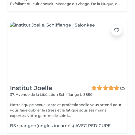
Exfoliant du cuir chevelu Massage du visage. De la Nuque, des Épaules, des Bras et du cuir chevelu Vapeur Cascade d'eau gommage+masque visage Shampoing Soin Séchage+lissage ou boucles
Institut Joelle
125
37, Avenue de la Libération
Schifflange L-3850
Notre équipe accueillante et professionnelle vous attend pour
vous faire oublier le stress et la fatigue sous ses mains
expertes.Notre gamme de soin i...
BS spangen(ongles incarnés) AVEC PEDICURE