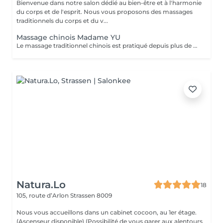
Bienvenue dans notre salon dédié au bien-être et à l'harmonie
du corps et de l'esprit. Nous vous proposons des massages
traditionnels du corps et du v...
Massage chinois Madame YU
Le massage traditionnel chinois est pratiqué depuis plus de 2 000 ans. Cette pratique ancestrale vise à libérer la circulation de l'énergie dans le corps. Différentes techniques permettent de rétablir une bonne santé, notamment le pétrissage, le roulement et la pression profonde appliquée sur des points précis. Le massage chinois contribue également au bien-être général grâce à des tapotements et des pressions le long des méridiens et des points d'acupuncture. Le massage chinois se pratique généralement à travers les vêtements ou un tissu, et nécessite le port de vêtements amples, souples et légers. Il est donc recommandé de porter une tenue confortable et ample (y compris les sous-vêtements). Le travail vise à aider chacun à atteindre un équilibre et un bien-être optimal. Chaque personne étant unique, la praticienne adapte ses techniques de massage aux besoins spécifiques de chacun. Le massage chinois: - débloque les méridiens et améliorer la circulation sanguine - harmonise les fonctions organiques - soulage les tensions musculaires - renforce le système immunitaire - lubrifie les articulations - détend le corps et l'esprit.
Natura.Lo
18
105, route d’Arlon
Strassen 8009
Nous vous accueillons dans un cabinet cocoon, au 1er étage.
(Ascenseur disponible) (Possibilité de vous garer aux alentours