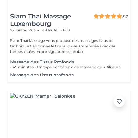
Siam Thai Massage
517
Luxembourg
72, Grand Rue
Ville-Haute L-1660
Siam Thaï Massage vous propose des massages issus de
technique traditionnelle thaïlandaise. Combinée avec des
herbes thaïes, notre signature est élabo...
Massage des Tissus Profonds
- 45 minutes - Un type de thérapie de massage qui utilise une pression ferme et des mouvements lents pour atteindre les couches les plus profondes du muscle. Il est utilisé pour les douleurs musculaires, raideur de la nuque et du haut du dos, les lombalgies et les jambes et épaules endolories.
Massage des tissus profonds