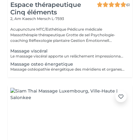
Espace thérapeutique
61
Cinq éléments
2, Am Kaesch
Mersch L-7593
Acupuncture MTC/Esthétique Pédicure médicale
Massothérapie thérapeutique Grotte de sel Psychologie-
coaching Réflexologie plantaire Gestion Émotionnell...
Massage viscéral
Le massage viscéral apporte un relâchement impressionnant de nombreuses tensions liées à la digestion et à certains maux de dos. Quels sont les bienfaits du massage viscéral ? > Une action apaisante, relaxante et déstressante. > Une paix intérieure intense. > Une régulation des tensions internes qui favorise l'homéostasie (capacité du corps à se guérir). > Une amélioration de notre état général grâce à une meilleure production et circulation du LCR (Liquide Céphalo-rachidien. > Une amélioration de la circulation énergétique entre le haut et la bas du corps.
Massage osteo énergetique
Massage ostéopathie énergétique des méridiens et organes. Blocage de l'auto-guérison et du mieux-être. Prise en charge phytotherapeutique associé.