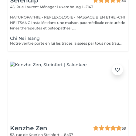
Serendip
83
45, Rue Laurent Ménager
Luxembourg L-2143
NATUROPATHIE - REFLEXOLOGIE - MASSAGE BIEN ETRE -CHI
NEI TSANG Installée dans une maison paramédicale entouré de
kinésithérapeutes et ostéopathes L...
Chi Nei Tsang
Notre ventre porte en lui les traces laissées par tous nos traumatismes et nos secrets les plus intimes. Le Chi Nei Tsang, branche du Qi Gong, consiste justement à masser en profondeur l'abdomen pour y libérer les énergies négatives." L'objectif de ce massage ? Libérer les blocages énergétiques, réduire les tensions et favoriser la circulation de l'énergie vitale, ou "chi", dans le corps. En médecine traditionnelle chinoise, le ventre est vu comme l'organe du pur et de l'impur, ce qui peut créer des blocages énergétiques. Cette méthode permet d'améliorer le bien-être général de notre corps et de notre esprit par la stimulation de points d'énergie. En plus d'agir sur les émotions, le massage peut également aider à détendre les muscles et à soulager les troubles digestifs comme les ballonnements, la constipation, les douleurs abdominales, Ne convient pas aux femme enceintes
Kenzhe Zen
59
52, rue de Koerich
Steinfort L-8437