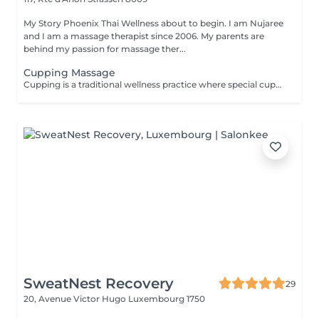
My Story Phoenix Thai Wellness about to begin. I am Nujaree
and I am a massage therapist since 2006. My parents are
behind my passion for massage ther...
Cupping Massage
Cupping is a traditional wellness practice where special cups are placed on the skin for a few minutes to create a gentle suction. This technique is designed to help release tension, promote deep relaxation, and enhance overall well-being, serving as a wonderful complement to a deep-tissue massage experience.
SweatNest Recovery
29
20, Avenue Victor Hugo
Luxembourg 1750