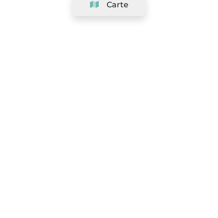
Carte
Société
Support
Équipe
&
Carrières
Référencer votre salon
Légal
Exercer le droit de rétractation
Conditions Générales
Politique de protection des données