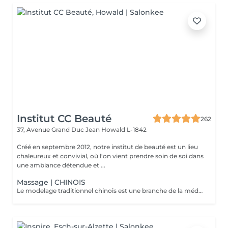
Institut CC Beauté
262
37, Avenue Grand Duc Jean
Howald L-1842
Créé en septembre 2012, notre institut de beauté est un lieu
chaleureux et convivial, où l'on vient prendre soin de soi dans
une ambiance détendue et ...
Massage | CHINOIS
Le modelage traditionnel chinois est une branche de la médecine traditionnelle chinoise, inspiré de l'acupuncture. Il est pratiqué en stimulant notamment les points d'acupuncture sur la totalité du corps, il vous procurera une sensation de bien-être en équilibrant les énergies et améliora les douleurs dorsales ainsi que l'évacuation du stress.