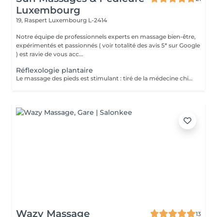
Luxembourg
19, Raspert
Luxembourg L-2414
Notre équipe de professionnels experts en massage bien-être,
expérimentés et passionnés ( voir totalité des avis 5* sur Google
) est ravie de vous acc...
Réflexologie plantaire
Le massage des pieds est stimulant : tiré de la médecine chinoise, la réflexologie plantaire stimule les terminaisons nerveuses toutes reliées à différentes parties du corps. En pratiquant des pressions sur plusieurs zones précises de la voûte plantaire, le masseur stimule la circulation sanguine et favorise le drainage lymphatique. Le massage des pieds est idéal pour soulager l'effet de jambes et pieds lourds. Le massage des pieds est rééquilibrant : il prévient d'éventuels troubles en offrant un meilleur équilibre. La voûte plantaire contient de nombreux points d'acupuncture. En exerçant une pression sur ces points, le masseur agit sur l'énergie du corps. Il peut rétablir un équilibre émotionnel ou un bien-être physiologique. Il favorise la stimulation sanguine et peut libérer certaines énergies en activant la circulation sanguine. Le massage des pieds est relaxant : il permet de lutter efficacement contre les tensions. La pression prolongée sur certaines zones de la voûte plantaire favorise l'évacuation du stress et offre une détente très profonde.
Wazy Massage
13