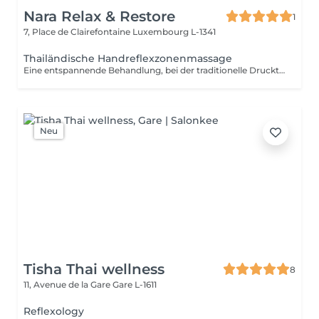
Nara Relax & Restore
1
7, Place de Clairefontaine
Luxembourg L-1341
Thailändische Handreflexzonenmassage
Eine entspannende Behandlung, bei der traditionelle Drucktechniken an ausgewählten Punkten der Hände angewendet werden. Ideal für beanspruchte Hände und für Menschen, die viel am Computer arbeiten, schreiben oder mobile Geräte nutzen.
Neu
Tisha Thai wellness
8
11, Avenue de la Gare
Gare L-1611
Reflexology