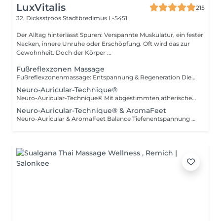
LuxVitalis
215
32, Dicksstroos
Stadtbredimus L-5451
Der Alltag hinterlässt Spuren: Verspannte Muskulatur, ein fester
Nacken, innere Unruhe oder Erschöpfung. Oft wird das zur
Gewohnheit. Doch der Körper ...
Fußreflexzonen Massage
Fußreflexzonenmassage: Entspannung & Regeneration Diese Massage fördert gezielt Entspannung und körperliche Regeneration. Durch sanfte Stimulation der Reflexzonen am Fuß werden Signale über die Nervenbahnen an die entsprechenden Körperbereiche gesendet. So werden die Selbstheilungskräfte aktiviert und der Energiefluss im Körper harmonisiert.
Neuro-Auricular-Technique®
Neuro-Auricular-Technique® Mit abgestimmten ätherischen Ölen (Young Living®) werden Akupressur-Punkte im oberen Teil der Wirbelsäule und an der Schädelbasis stimuliert. Sie wirkt unmittelbar auf unser Nervensystem, da sie am Zentralkanal der Nervenstränge und dem Eintrittsbereich ins Gehirn ausgeführt wird. Die Öle wirken ausgleichend auf die Nerven und aktivieren den Parasympathikus, der für unsere Regeneration und Erholung verantwortlich ist. Die Nervenzellen des Gehirns und der oberen Wirbelsäule werden besser vernetzt, verbunden und aktiviert, insbesondere am Locus caeruleus und am Vagusnerv.
Neuro-Auricular-Technique® & AromaFeet
Neuro-Auricular & AromaFeet Balance Tiefenentspannung & Reflex Ganzheitliche Kombination aus Neuro-Auricular-Technique und AromaFeet zur tiefen Regulation des Nervensystems und Förderung innerer Balance. Sanfte, präzise Berührungen im Bereich von Ohren, Schädelbasis, Nacken und oberem Rücken werden mit gezielter Reflexzonenarbeit an den Füßen verbunden. Ergänzt durch ausgewählte ätherische Öle (Young Living®) entsteht eine tief entspannende Anwendung, die den Körper vom Stress- in den Erholungsmodus begleitet. Die Behandlung wirkt ausgleichend auf das Nervensystem, fördert die Körperwahrnehmung und unterstützt ein Gefühl von Ruhe, Klarheit und innerer Stabilität. Ruhig. Erdend. Zentrierend. Geeignet bei: Stress & innerer Unruhe Erschöpfung & mentaler Belastung Schlaf- & Konzentrationsproblemen dem Wunsch nach tiefer Entspannung