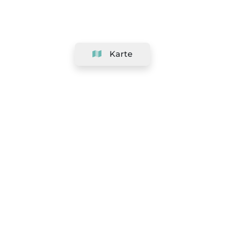
Karte
Unternehmen
Support
Team
&
Jobs
Ihr Geschäft hinzufügen
Rechtlich
Widerrufsrecht ausüben