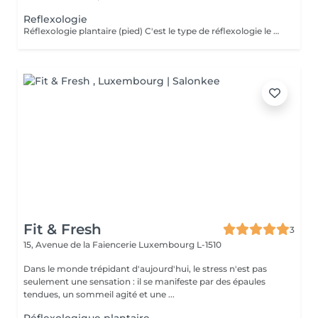
Reflexologie
Réflexologie plantaire (pied) C'est le type de réflexologie le plus répandu, le pied étant une représentation miniature du corps où chaque point correspondrait à un organe ou une partie du corps. Les deux faces du pied soulageraient la moitié gauche, la moitié droite du corps et les principaux organes en général (rein, rate, foie, poumons). La réflexologie plantaire permettrait d'apaiser le corps en passant par le pied.
Fit & Fresh
3
15, Avenue de la Faiencerie
Luxembourg L-1510
Dans le monde trépidant d'aujourd'hui, le stress n'est pas
seulement une sensation : il se manifeste par des épaules
tendues, un sommeil agité et une ...