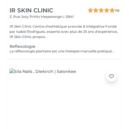
IR SKIN CLINIC
118
3, Rue Josy Printz
Hesperange L-5841
IR Skin Clinic Centre d'esthétique avancée & intégrative Fondé
par Isabel Rodrigues, experte avec plus de 25 ans d'expérience,
IR Skin Clinic propos...
Reflexologie
La réflexologie plantaire est une thérapie manuelle pratiquée sur les pieds. Chaque partie du pied est reliée à travers le système nerveux à différents organes du corps. Au total, il existe 7200 terminaisons nerveuses au niveau des deux pieds, on peut donc traiter différents organes en appliquant une légère pression au niveau des pieds.