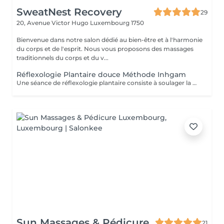
SweatNest Recovery
29
20, Avenue Victor Hugo
Luxembourg 1750
Bienvenue dans notre salon dédié au bien-être et à l'harmonie
du corps et de l'esprit. Nous vous proposons des massages
traditionnels du corps et du v...
Réflexologie Plantaire douce Méthode Inhgam
Une séance de réflexologie plantaire consiste à soulager la personne en traitant les déséquilibres du corps, grâce à des pressions manuelles exercées sur les zones dites "réflexes" des pieds. Elle réduit les manifestations du stress, libère les blocages, élimine les toxines de l'organisme, améliore la vitalité. Cette technique manuelle rééquilibre le corps et tente de normaliser tous les systèmes de l'organisme. Malgré les bienfaits de la réflexologie, il faut garder à l'esprit que cette discipline, comme toutes celles de médecine douce ne peuvent en aucun cas se substituer à un traitement ou à un avis médical. Cette technique ne peut pas être considérée non plus comme une méthode du diagnostic. La réflexologie plantaire est une méthode naturelle de relaxation et une réelle source de bien-être, à effet bénéfique pour la santé, tant physiquement que mentalement. La réflexologie est une méthode douce, naturelle et généralement bien tolérée, mais comme tout soin, elle présente certaines contre-indications à respecter pour garantir votre sécurité. Elle n'est pas recommandée en cas de phlébite ou de thrombose en cours, de fièvre ou d'infection aiguë, ainsi qu'en présence d'une inflammation importante, d'une blessure récente ou d'une intervention chirurgicale récente sur la zone concernée. La réflexologie est également à éviter chez les personnes souffrant d'épilepsie non stabilisée, de maladies cardiaques graves ou de cancers en phase aiguë sans l'avis d'un médecin. En début de grossesse (premier trimestre), la prudence est de mise : les soins peuvent être proposés avec des adaptations ou différés selon les cas. En cas de grossesse à risque ou de parcours médical complexe, un accord médical peut être demandé avant de commencer les séances.
Sun Massages & Pédicure
21