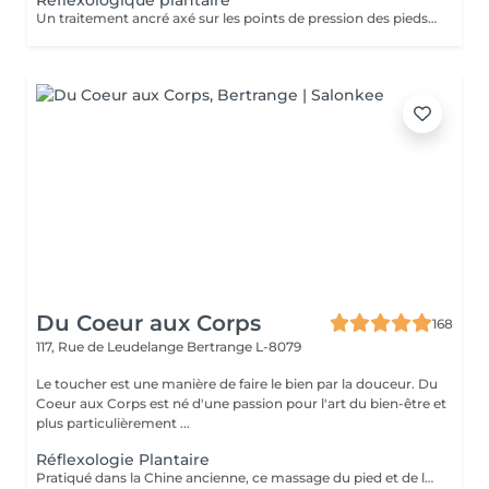
Réflexologique plantaire
Un traitement ancré axé sur les points de pression des pieds qui correspondent au reste du corps. Idéal pour soulager les « jambes lourdes » et rétablir l'équilibre interne.
Du Coeur aux Corps
168
117, Rue de Leudelange
Bertrange L-8079
Le toucher est une manière de faire le bien par la douceur. Du
Coeur aux Corps est né d'une passion pour l'art du bien-être et
plus particulièrement ...
Réflexologie Plantaire
Pratiqué dans la Chine ancienne, ce massage du pied et de la voûte plantaire utilise le processus d'auto-guérison. Il soulage, énergise et harmonise le corps par des pressions localisées sur les pieds. Un massage qui fait écho dans le corps entier.