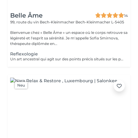
Belle Âme
14
99, route du vin Bech-Kleinmacher
Bech-Kleinmacher L-5405
Bienvenue chez « Belle Âme » un espace où le corps retrouve sa
légèreté et l'esprit sa sérénité. Je m'appelle Sofia Smirnova,
thérapeute diplômée en...
Reflexologie
Un art ancestral qui agit sur des points précis situés sur les pieds, reliés aux organes et systèmes de l'organisme. La réflexologie aide à se détendre, améliore le bien-être général, restaure l'équilibre intérieur et active les processus naturels d'auto-régulation du corps.
Neu