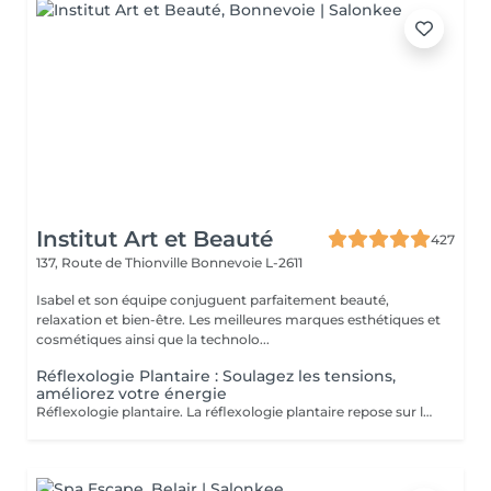
Institut Art et Beauté
427
137, Route de Thionville
Bonnevoie L-2611
Isabel et son équipe conjuguent parfaitement beauté,
relaxation et bien-être. Les meilleures marques esthétiques et
cosmétiques ainsi que la technolo...
Réflexologie Plantaire : Soulagez les tensions,
améliorez votre énergie
Réflexologie plantaire. La réflexologie plantaire repose sur le principe que les pieds sont une représentation miniature du corps humain. Chaque terminaison nerveuse correspond à un organe ou une partie de l'organisme. Lorsqu'un organe fonctionne mal, la circulation de l'énergie vitale est entravée, ce qui se répercute au niveau des pieds. Objectifs de la Réflexologie Plantaire La réflexologie vise à stimuler les capacités d'autorégulation du corps. La pression dynamique exercée sur une zone spécifique (zone réflexe) provoque un effet thérapeutique sur l'organe correspondant. Indications Thérapeutiques La réflexologie est indiquée pour les troubles fonctionnels tels que : Gestion du stress Maux de dos Troubles digestifs Migraines Troubles du sommeil Sinusite Douleurs Estheticienne Formée Marie