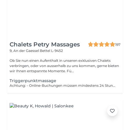
Chalets Petry Massages
197
9, An der Gaessel
Bettel L-9452
Ob Sie nun einen Aufenthalt in unseren exklusiven Chalets
verbringen, oder von ausserhalb zu uns kommen, gerne bieten
wir Ihnen entspannte Momente. Fü...
Triggerpunktmassage
Achtung: - Online-Buchungen müssen mindestens 24 Stunden im Voraus getätigt werden. - Sollten Sie gerne weniger als 24 Stunden im Voraus eine Massage buchen, dann wählen Sie bitte die Nummer +49 173 390 20 62. - Sollten Sie die Massage absagen müssen, bitten wir Sie dies mindestens 24 Stunden im Voraus zu tun, da wir ansonsten 70 % des Preises der Massage berechnen müssen. - Mitarbeiter und Zeiten können nach Absprache mit Ihnen geändert werden. In der Triggerpunktmassage werden druckempfindliche Verhärtungen der Muskulatur gelöst. Diese Triggerpunkte können Schmerzen in verschiedenen Regionen des Körpers herbeiführen. Die Triggerpunktanwendung eignet sich bei Schmerzen im Bewegungsapparat, Fehlhaltungen oder Kopfschmerzen.