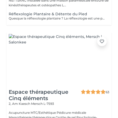
NEI TSANG Installée dans une maison paramédicale entouré de
kinésithérapeutes et ostéopathes L...
Réflexologie Plantaire & Détente du Pied
Quesque la réflexologie plantaire ? La réflexologie est une pratique manuelle ancestrale qui stimule la capacité de tout être humain à l'auto-guérison. La réflexologie a pour objectif de stimuler les capacités d'auto régulation du corps. Ainsi, la pression dynamique exercée sur une zone spécifique (zone réflexe) provoque un effet thérapeutique sur l 'organe correspondant.. La réflexologie est indiquée concernant les troubles d'ordre fonctionnel : gestion du stress, maux de dos, troubles digestifs, migraines, troubles du sommeil, sinusite, douleurs de règles, trouble urinaire, douleurs articulaires... En travaillant sur les points réflexes on peut : . Rétablir le mouvement énergétique . Dissoudre les cristaux qui entravent la circulation énergétique et libérer ainsi l'énergie à travers l'organisme . Améliorer la circulation sanguine . Rétablir le bon fonctionnement organique ,nerveux et glandulaire . Rééquilibrer l'ortho et le parasympathique . Relaxation physique et psychologique Attention il n'y as pas de diagnostic , ce ne sont que des bilans énergétiques .
Espace thérapeutique
63
Cinq éléments
2, Am Kaesch
Mersch L-7593
Acupuncture MTC/Esthétique Pédicure médicale
Massothérapie thérapeutique Grotte de sel Psychologie-