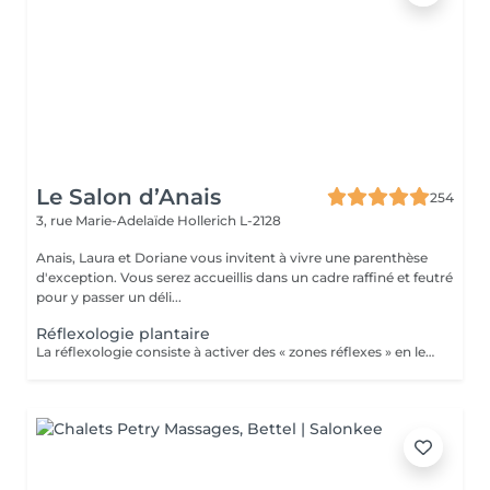
Le Salon d’Anais
254
3, rue Marie-Adelaïde
Hollerich L-2128
Anais, Laura et Doriane vous invitent à vivre une parenthèse
d'exception. Vous serez accueillis dans un cadre raffiné et feutré
pour y passer un déli...
Réflexologie plantaire
La réflexologie consiste à activer des « zones réflexes » en les massant du bout du doigt. Afin de soulager des douleurs à distance et rééquilibrer diverses fonctions vitales. Dans le cas de la réflexologie plantaire, ces fameuses zones sont situées au niveau des pieds. Les réflexologues considèrent qu'elles sont toutes associées à un organe, une partie du corps ou encore à une glande précise. La carte de réflexologie plantaire est vraiment très détaillée !