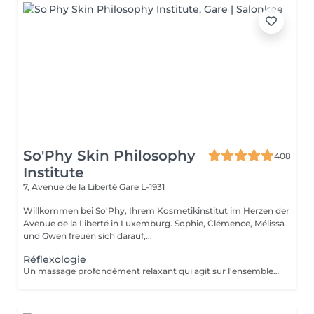
So'Phy Skin Philosophy
408
Institute
7, Avenue de la Liberté
Gare L-1931
Willkommen bei So'Phy, Ihrem Kosmetikinstitut im Herzen der
Avenue de la Liberté in Luxemburg. Sophie, Clémence, Mélissa
und Gwen freuen sich darauf,...
Réflexologie
Un massage profondément relaxant qui agit sur l'ensemble du corps à travers des points spécifiques situés au niveau des pieds. Grâce à des pressions ciblées, ce soin permet de relâcher les tensions, stimuler les fonctions naturelles de l'organisme et favoriser une sensation de rééquilibrage global. Il procure une détente profonde, améliore la sensation de légèreté et contribue à apaiser le corps comme l'esprit. Un moment idéal pour relâcher les tensions accumulées, se recentrer et retrouver un état de bien-être global.