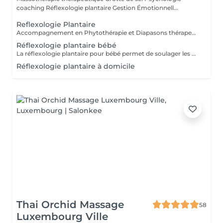
coaching Réflexologie plantaire Gestion Émotionnell...
Reflexologie Plantaire
Accompagnement en Phytothérapie et Diapasons thérapeutiques
Réflexologie plantaire bébé
La réflexologie plantaire pour bébé permet de soulager les maux de vos tout-petits comme : * les troubles du sommeil * les troubles digestifs * les poussées dentaires * les otalgies etc. Séance pour votre bébé ou pour vous, afin d'apprendre à soulager votre bébé par quelques gestes de réflexologie plantaire
Réflexologie plantaire à domicile
Thai Orchid Massage
58
Luxembourg Ville