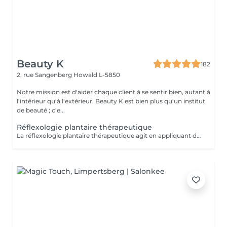
Beauty K
182
2, rue Sangenberg
Howald L-5850
Notre mission est d'aider chaque client à se sentir bien, autant à
l'intérieur qu'à l'extérieur. Beauty K est bien plus qu'un institut
de beauté ; c'e...
Réflexologie plantaire thérapeutique
La réflexologie plantaire thérapeutique agit en appliquant des pressions précises sur les pieds selon un protocole structuré, visant à rééquilibrer les systèmes endocrinien, nerveux, lymphatique, digestif et respiratoire. Ce soin aide à libérer les tensions et à réduire le stress, souvent à l'origine de divers déséquilibres physiques et psychiques. En stimulant la circulation sanguine et lymphatique, il favorise une meilleure oxygénation et l'élimination des toxines. Certaines zones réflexes peuvent être sensibles : cela indique un besoin de rééquilibrage. Ce soin global favorise l'harmonie entre corps et esprit, aidant à restaurer la vitalité et le bien-être général.