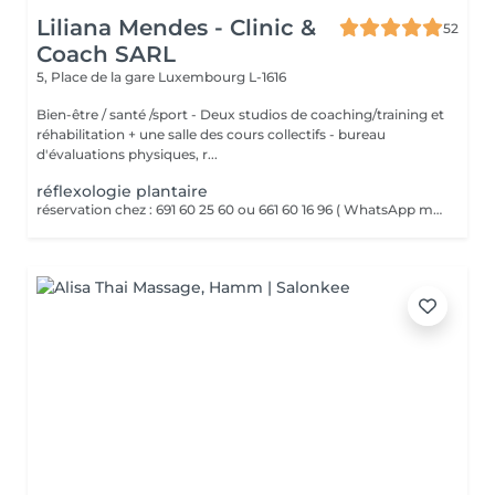
Liliana Mendes - Clinic &
52
Coach SARL
5, Place de la gare
Luxembourg L-1616
Bien-être / santé /sport - Deux studios de coaching/training et
réhabilitation + une salle des cours collectifs - bureau
d'évaluations physiques, r...
réflexologie plantaire
réservation chez : 691 60 25 60 ou 661 60 16 96 ( WhatsApp msg ) La réflexologie plantaire est un massage des pieds basé sur le principe que chaque zone du pied correspond à un organe ou une partie du corps. Par des pressions ciblées sur ces points réflexes, elle vise à rééquilibrer l'organisme, favoriser la détente et stimuler les fonctions naturelles du corps.