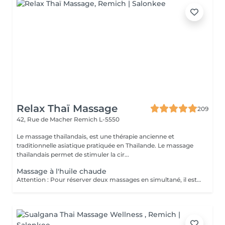
Relax Thaï Massage
209
42, Rue de Macher
Remich L-5550
Le massage thaïlandais, est une thérapie ancienne et
traditionnelle asiatique pratiquée en Thaïlande. Le massage
thaïlandais permet de stimuler la cir...
Massage à l'huile chaude
Attention : Pour réserver deux massages en simultané, il est nécessaire de procéder à deux réservations séparées. Ajouter deux services dans une seule réservation entraînera la programmation des rendez-vous l'un après l'autre, et non en même temps. Si besoin, vous pouvez également nous contacter par téléphone au 691 603 983. Merci !