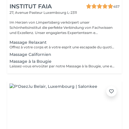
INSTITUT FAIA
457
27, Avenue Pasteur
Luxembourg L-2311
Im Herzen von Limpertsberg verkörpert unser
Schönheitsinstitut die perfekte Verbindung von Fachwissen
und Exzellenz. Unser engagiertes Expertenteam e...
Massage Relaxant
Offrez à votre corps et à votre esprit une escapade du quotidien avec notre Massage Relaxant. Conçu pour apaiser les muscles tendus et l'esprit agité, ce massage est une invitation à la tranquillité. Les gestes doux et enveloppants vous plongent dans un état de détente profonde, éliminant le stress et favorisant une relaxation totale. Laissez-vous dorloter, ressourcez-vous et repartez avec un sourire apaisé.
Massage Californien
Massage à la Bougie
Laissez-vous envoûter par notre Massage à la Bougie, une expérience sensorielle unique. La chaleur douce et apaisante de la cire fondue associée à des mouvements délicats vous transporte dans un cocon de relaxation. Vos sens seront comblés par les parfums apaisants de nos bougies spécialement conçues. Plongez dans un état de béatitude et ressortez avec une peau soyeuse et un esprit apaisé.