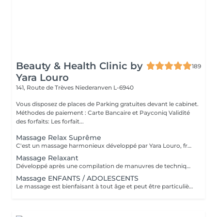
Beauty & Health Clinic by
189
Yara Louro
141, Route de Trèves
Niederanven L-6940
Vous disposez de places de Parking gratuites devant le cabinet.
Méthodes de paiement : Carte Bancaire et Payconiq Validité
des forfaits: Les forfait...
Massage Relax Suprême
C'est un massage harmonieux développé par Yara Louro, fruit de ses années d'expérience. Ce massage qui rassure le corps, l'esprit et l'âme, a été particulièrement développé pour fournir une relaxation totale des sens, vous transportant vers un état de bien-être parfait. Vous découvrirez tous ses secrets lors de votre séance.
Massage Relaxant
Développé après une compilation de manuvres de techniques millénaires. Avec des mouvements d'allongement profond basés sur des massages de diverses cultures, le Massage Relaxant méthode Renata France favorise l'équilibre entre le corps et l'esprit, soulage les douleurs musculaires et détend le corps dès la première séance. Cette technique procure une sensation immédiate de bien-être et de légèreté.
Massage ENFANTS / ADOLESCENTS
Le massage est bienfaisant à tout âge et peut être particulièrement utile à tous les stades du développement infantile. Stress, surstimulation, anxiété de performance, horaire chargé, pression et écrans omniprésents sont quelques-uns des nombreux défis des enfants. En conséquence les enfants ont besoin de déconnecter pour se calmer et se ressourcer le temps d'un massage. La massothérapeute réalise pour l'enfant un massage relaxant à l'huile de massage neutre. Le praticien se chargera de réaliser les techniques de massage appropriées pour l'enfant, afin qu'il ressente les sensations de bien-être adaptées à son âge. La présence d'un parent dans la salle durant tout le massage est évidemment possible. Le temps de massage est adapté à l'âge de l'enfant ou de l'adolescent.