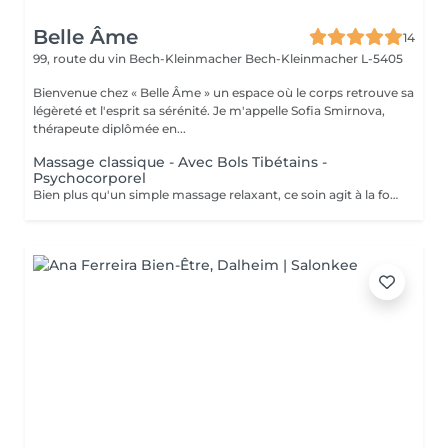
Belle Âme
14
99, route du vin Bech-Kleinmacher
Bech-Kleinmacher L-5405
Bienvenue chez « Belle Âme » un espace où le corps retrouve sa
légèreté et l'esprit sa sérénité. Je m'appelle Sofia Smirnova,
thérapeute diplômée en...
Massage classique - Avec Bols Tibétains -
Psychocorporel
Bien plus qu'un simple massage relaxant, ce soin agit à la fois sur le corps et l'énergie. Il libère les tensions physiques, harmonise le flux énergétique et apaise l'esprit. Chaque séance associe les techniques corporelles à un travail subtil sur l'énergie, créant une atmosphère de profonde sérénité et de légèreté. Nettoyage des Chakras inclus dans le soin