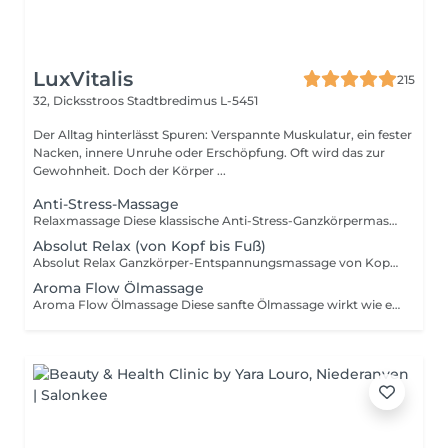
LuxVitalis
215
32, Dicksstroos
Stadtbredimus L-5451
Der Alltag hinterlässt Spuren: Verspannte Muskulatur, ein fester
Nacken, innere Unruhe oder Erschöpfung. Oft wird das zur
Gewohnheit. Doch der Körper ...
Anti-Stress-Massage
Relaxmassage Diese klassische Anti-Stress-Ganzkörpermassage ist darauf ausgerichtet, körperliche Spannungen gezielt zu lösen und Stressblockaden abzubauen. Mit sanften, fließenden Techniken werden Muskeln gelockert, die Durchblutung angeregt und die allgemeine Entspannung gefördert. Sie unterstützt das Gleichgewicht zwischen Körper und Geist, steigert das Wohlbefinden und vermittelt ein tiefes Gefühl von Ruhe und innerer Ausgeglichenheit. Ideal für alle, die dem Alltagsstress entkommen und neue Energie tanken möchten.
Absolut Relax (von Kopf bis Fuß)
Absolut Relax Ganzkörper-Entspannungsmassage von Kopf bis Fuß Eine ganzheitliche, multisensorische Balance-Massage, die Körper und Geist in einen Zustand tiefer Ruhe führt. Warme ätherische Öle (Young Living®) kombiniert mit fließenden Griffen aus klassischer, fernöstlicher und energetischer Massage lösen Spannungen und fördern die innere Balance. Sanfte Impulse wirken regulierend auf das Nervensystem, während sich ein Gefühl von Geborgenheit, Loslassen und tiefer Entspannung entfaltet. Für Momente, in denen nur noch eines zählt: vollkommen abschalten und neue Energie schöpfen.
Aroma Flow Ölmassage
Aroma Flow Ölmassage Diese sanfte Ölmassage wirkt wie eine meditative Auszeit für Körper und Geist. Mit therapeutisch reinen, ätherischen Young Living Ölen® wird das Immunsystem unterstützt, Ruhe und Wohlbefinden gefördert und das innere Gleichgewicht wiederhergestellt. Die harmonischen Düfte und sanften Massagegriffe führen zu tiefer Entspannung, während die natürlichen Inhaltsstoffe aus Blüten, Früchten, Blättern und Wurzeln ihre wohltuenden Kräfte entfalten. Ein einzigartiges Erlebnis von Ganzheit, Harmonie und innerer Fülle.