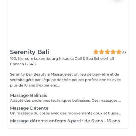
Serenity Bali
93
100, Mercure Luxembourg Kikuoka Golf & Spa Scheierhaff
Canach L-5412
Serenity Bali Beauty & Massage est un lieu de bien-être et de
sérénité géré par l'équipe de thérapeutes professionnels avec
plus de 10 ans d'expérienc...
Massage Balinais
Adapté des anciennes techniques balinaises. Ces massages des tissus profonds soulagent les tensions corporelles et favorisent de meilleurs habitudes de sommeil.
Massage Détente
Un massage du corps avec des mouvements doux et fluides. Utile pour rajeunir la peau, soulager les tensions et le stress, éclaircir l'esprit et favoriser la circulation sanguine.
Massage détente enfents à partir de 6 ans - 16 ans