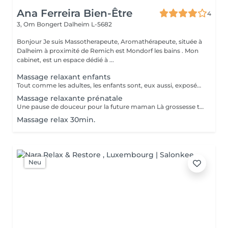
Ana Ferreira Bien-Être
4
3, Om Bongert
Dalheim L-5682
Bonjour Je suis Massotherapeute, Aromathérapeute, située à
Dalheim à proximité de Remich est Mondorf les bains . Mon
cabinet, est un espace dédié à ...
Massage relaxant enfants
Tout comme les adultes, les enfants sont, eux aussi, exposés à des situations de stress, d'angoisses et de tensions. Pourquoi n'auraient-ils pas la chance de profiter d'un massage ? Le massage permet de se familiariser avec ce beau sentiment qu'est la relaxation. Eveil des sens, détente, travail sur les petites zones contractées Un véritable moment de plaisir auquel on prend vite goût, peu importe l'âge !
Massage relaxante prénatale
Une pause de douceur pour la future maman Là grossesse transforme le corps et l'esprit. Et parfois, tout ce qu'il faut, c'est un moment pour respirer, relâcher des tensions et se reconnecter à soi . Notre massage relaxant prénatale est spécialement conçu pour soulager les douleurs du dos, alléger les jambes et apaiser les émotions. Un soin enveloppant, sécurisant et profondément bienfaisant. Parce que prendre soin de soi , c'est c'est aussi prendre soin du bébé. ( séance adapté des la 2 trimestre grossesse)
Massage relax 30min.
Neu