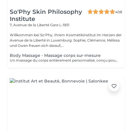
So'Phy Skin Philosophy
408
Institute
7, Avenue de la Liberté
Gare L-1931
Willkommen bei So'Phy, Ihrem Kosmetikinstitut im Herzen der
Avenue de la Liberté in Luxemburg. Sophie, Clémence, Mélissa
und Gwen freuen sich darauf,...
Body Massage - Massage corps sur-mesure
Un massage du corps entièrement personnalisé, conçu pour s'adapter à vos besoins et aux tensions ressenties. Dès votre installation sur une table chauffante, tout est pensé pour favoriser le relâchement et le confort. L'huile utilisée est choisie selon vos préférences pour accompagner ce moment de détente. Grâce à une combinaison de manuvres enveloppantes, de pressions ciblées, d'étirements et de gestes drainants, ce massage agit en profondeur pour libérer les tensions, relâcher les zones contractées et procurer une sensation de légèreté. La pression et le rythme sont ajustés tout au long du soin afin de vous offrir un équilibre entre relaxation et efficacité. Une version adaptée est également proposée pour les femmes enceintes (45 minutes), garantissant un moment de détente en toute sécurité. Un soin idéal pour relâcher les tensions du corps, apaiser l'esprit et retrouver une sensation de bien-être global.