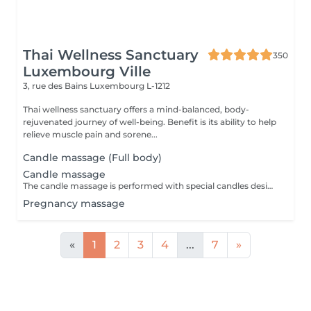
Thai Wellness Sanctuary
350
Luxembourg Ville
3, rue des Bains
Luxembourg L-1212
Thai wellness sanctuary offers a mind-balanced, body-
rejuvenated journey of well-being. Benefit is its ability to help
relieve muscle pain and sorene...
Candle massage (Full body)
Candle massage
The candle massage is performed with special candles designed to be only for massage This massage is perfect for relaxing your back muscles and your skin warming up your body to be deep relaxing by the senses of the smell
Pregnancy massage
«
1
2
3
4
...
7
»