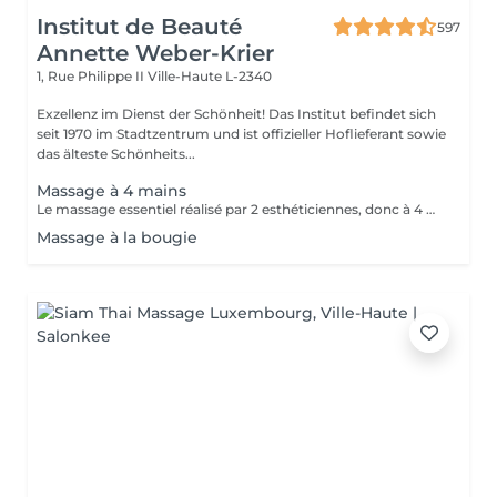
Institut de Beauté
597
Annette Weber-Krier
1, Rue Philippe II
Ville-Haute L-2340
Exzellenz im Dienst der Schönheit! Das Institut befindet sich
seit 1970 im Stadtzentrum und ist offizieller Hoflieferant sowie
das älteste Schönheits...
Massage à 4 mains
Le massage essentiel réalisé par 2 esthéticiennes, donc à 4 mains est un massage du corps complet aux huiles essentielles, qui apporte une profonde relaxation. C'est une technique favorisant la circulation énergétique et qui réactive le métabolisme. C'est un massage où on retrouve le plaisir de donner et de recevoir. En fait c'est un mélange de différentes techniques : californienne, quant au rythme, la fluidité, manoeuvres enveloppantes, et suédoise, travail précis sur les différentes parties du corps.
Massage à la bougie