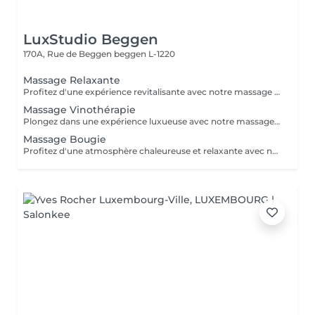
LuxStudio Beggen
170A, Rue de Beggen
beggen L-1220
Massage Relaxante
Profitez d'une expérience revitalisante avec notre massage relaxant de 40, 60 ou 90 minutes. Nos esthéticiennes utiliseront des techniques douces pour soulager les tensions musculaires, procurant une sensation de tranquillité. Le temps de préparation et d'installation de la cliente est inclus dans la période choisie, garantissant que chaque minute soit consacrée à votre bien-être. Profitez de ce moment pour rajeunir corps et esprit.
Massage Vinothérapie
Plongez dans une expérience luxueuse avec notre massage Vinothérapie de 40, 60 ou 90 minutes. Nos Esthetcienne experts utiliseront des techniques spécifiques, combinant les bienfaits du raisin pour apaiser vos muscles et offrir une sensation de détente profonde. Le temps de préparation et d'installation de la cliente est inclus dans la durée sélectionnée, garantissant une expérience dédiée à votre bien-être. Laissez-vous emporter par ce moment de délice, revitalisant à la fois votre corps et votre esprit.
Massage Bougie
Profitez d'une atmosphère chaleureuse et relaxante avec notre massage aux bougies de 40, 60 ou 90 minutes. Nos esthéticiennes spécialisées intègrent des bougies parfumées pour créer une ambiance paisible tout en appliquant des techniques douces visant à soulager les tensions musculaires. Le temps de préparation et d'installation de la cliente est inclus dans la période choisie, garantissant que chaque minute soit dédiée à votre bien-être. Offrez-vous une expérience de rajeunissement du corps et de l'esprit dans ce cadre serein.