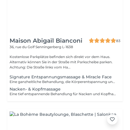
Maison Abigaïl Bianconi
83
36, rue du Golf
Senningerberg L-1638
Kostenlose Parkplätze befinden sich direkt vor dem Haus.
Alternativ können Sie in der Straße mit Parkscheibe parken.
Achtung: Die Straße links vom Ha...
Signature Entspannungsmassage & Miracle Face
Eine ganzheitliche Behandlung, die Körperentspannung und Gesichtsarbeit verbindet. Die Körpermassage wird mit dem Miracle Face kombiniert, um Spannungen zu lösen, die Gesichtszüge neu zu definieren und das Gleichgewicht des Gesichts wiederherzustellen. Eine globale Behandlung, die darauf ausgerichtet ist, den Körper zu beruhigen, Spannungen zu lösen und ein nachhaltiges Gefühl von Harmonie zu schaffen.
Nacken- & Kopfmassage
Eine tief entspannende Behandlung für Nacken und Kopfhaut, ideal zur Beruhigung des Nervensystems und zur mentalen Entspannung. Kann allein oder in Kombination mit einer Körpermassage gebucht werden.