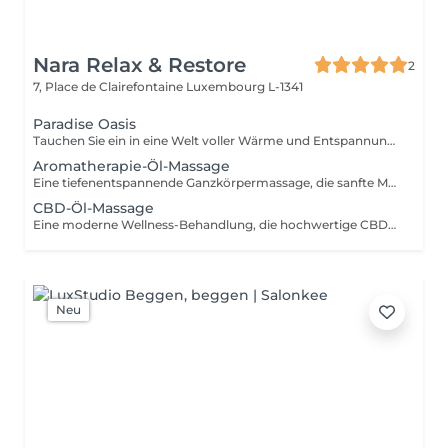
Nara Relax & Restore
2
7, Place de Clairefontaine
Luxembourg L-1341
Paradise Oasis
Tauchen Sie ein in eine Welt voller Wärme und Entspannung. Dieses luxuriöse Wellness-Ritual kombiniert eine 90-minütige Hot-Stone-Massage mit einer 30-minütigen Thailändischen Fußreflexzonenmassage. Die Behandlung hilft, tiefliegende Verspannungen zu lösen, die Durchblutung zu fördern und Körper und Geist wieder in Einklang zu bringen. Enthalten sind: Hot-Stone-Massage 90 Min. Thailändische Fußreflexzonenmassage 30 Min.
Aromatherapie-Öl-Massage
Eine tiefenentspannende Ganzkörpermassage, die sanfte Massagetechniken mit sorgfältig ausgewählten ätherischen Ölen kombiniert. Die wohltuenden Düfte und fließenden Bewegungen helfen, Muskelverspannungen zu lösen, Stress abzubauen, den Geist zu beruhigen und ein nachhaltiges Gefühl von Wohlbefinden zu fördern.
CBD-Öl-Massage
Eine moderne Wellness-Behandlung, die hochwertige CBD-Öle mit entspannenden Massagetechniken verbindet. Ideal für alle, die sich eine Auszeit vom hektischen Alltag gönnen möchten. Die Behandlung hilft, Muskelspannungen zu lösen und sorgt für ein angenehmes körperliches Wohlgefühl.
Neu