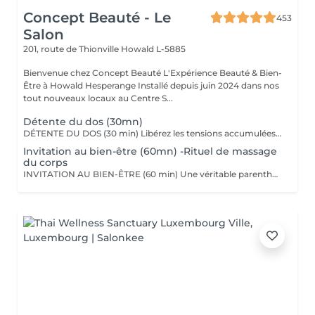
Concept Beauté - Le
453
Salon
201, route de Thionville
Howald L-5885
Bienvenue chez Concept Beauté L'Expérience Beauté & Bien-
Être à Howald Hesperange Installé depuis juin 2024 dans nos
tout nouveaux locaux au Centre S...
Détente du dos (30mn)
DÉTENTE DU DOS (30 min) Libérez les tensions accumulées avec ce massage ciblé du dos, des épaules et de la nuque. Grâce à des manuvres profondes et enveloppantes, ce soin soulage les tensions musculaires, améliore la circulation et procure une sensation immédiate de relaxation. Nous utilisons les huiles aromatiques Comfort Zone, riches en extraits naturels apaisants, pour nourrir la peau tout en offrant un véritable moment de lâcher-prise. Comfort Zone, marque italienne de soins haut de gamme, allie science et nature pour offrir des produits efficaces, sensoriels et respectueux de l'environnement. Formulés avec des ingrédients d'origine naturelle et issus de l'agriculture régénérative, sans silicones ni parabènes, leurs produits garantissent une expérience bien-être complète, tout en respectant votre peau et la planète.
Invitation au bien-être (60mn) -Rituel de massage
du corps
INVITATION AU BIEN-ÊTRE (60 min) Une véritable parenthèse de relaxation avec un massage complet du corps qui harmonise les énergies et procure une détente profonde. Grâce à des mouvements fluides et enveloppants, ce soin relâche les tensions musculaires, apaise le mental et redonne vitalité et sérénité. Nous utilisons les huiles et baumes sensoriels Comfort Zone, enrichis en huiles essentielles et ingrédients issus de l'agriculture régénérative, pour une expérience à la fois relaxante et écoresponsable.