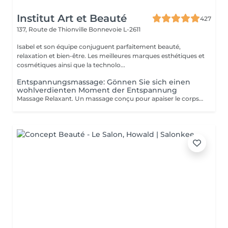
Institut Art et Beauté
427
137, Route de Thionville
Bonnevoie L-2611
Isabel et son équipe conjuguent parfaitement beauté,
relaxation et bien-être. Les meilleures marques esthétiques et
cosmétiques ainsi que la technolo...
Entspannungsmassage: Gönnen Sie sich einen
wohlverdienten Moment der Entspannung
Massage Relaxant. Un massage conçu pour apaiser le corps et l'esprit, soulager les tensions et vous offrir un moment de pure détente pour homme et femme, Détente Musculaire : Les mouvements doux et enveloppants relâchent les tensions accumulées, offrant une sensation de légèreté et de bien-être physique. Revitalisation de l'Esprit : Un massage relaxant aide à clarifier les pensées et à retrouver une paix intérieure, indispensable pour affronter le quotidien avec sérénité. Réduction du Stress : Les massages relaxants permettent de diminuer les niveaux de stress en induisant une profonde relaxation et en équilibrant les émotions. Amélioration du Sommeil : En relaxant les muscles et en calmant l'esprit, ces massages favorisent un sommeil réparateur et de meilleure qualité. Praticiennes Qualifiées : Sont spécialisés dans les techniques de relaxation pour vous offrir une expérience relaxante. Ambiance Apaisante : Profitez d'un environnement calme idéal pour une évasion . Adapté à Tous : Que vous soyez un homme ou une femme, nos massages sont personnalisés pour répondre à vos besoins spécifiques. Accordez-vous un moment de paix et de détente car personne ne le mérite plus que vous.