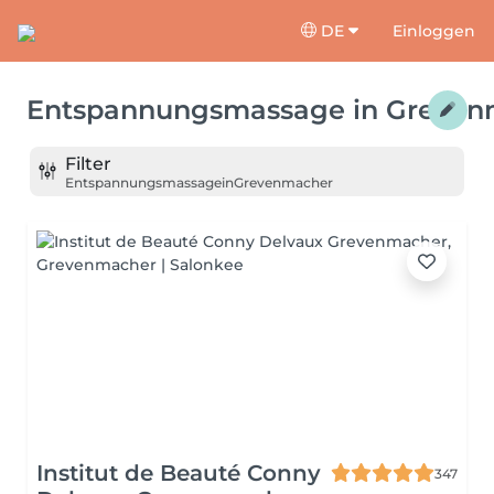
DE
Einloggen
Entspannungsmassage
in
Greven
Filter
Entspannungsmassage
in
Grevenmacher
Institut de Beauté Conny
347