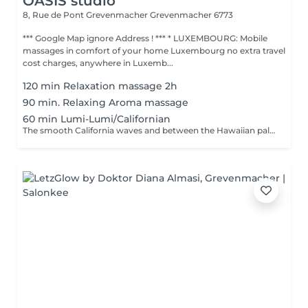
OASIS studio
8, Rue de Pont Grevenmacher
Grevenmacher 6773
*** Google Map ignore Address ! *** * LUXEMBOURG: Mobile
massages in comfort of your home Luxembourg no extra travel
cost charges, anywhere in Luxemb...
120 min Relaxation massage 2h
90 min. Relaxing Aroma massage
60 min Lumi-Lumi/Californian
The smooth California waves and between the Hawaiian palm tree you feel like lie on the Hammock. Lumi-Limi together with Californian massage a perfect getaway this Xmas holiday.