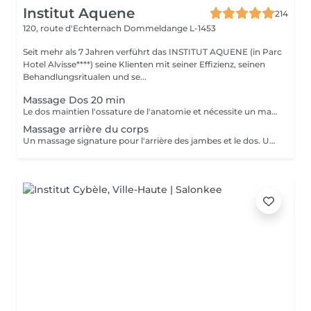
Institut Aquene
214
120, route d'Echternach
Dommeldange L-1453
Seit mehr als 7 Jahren verführt das INSTITUT AQUENE (in Parc
Hotel Alvisse****) seine Klienten mit seiner Effizienz, seinen
Behandlungsritualen und se...
Massage Dos 20 min
Le dos maintien l'ossature de l'anatomie et nécessite un massage régulier pour retrouver sa vigueur. Notre massage est doux mais suffisamment profond pour qu'il se relâche et que vous soyez totalement détendu.
Massage arrière du corps
Un massage signature pour l'arrière des jambes et le dos. Un moment de lâcher prise assuré.