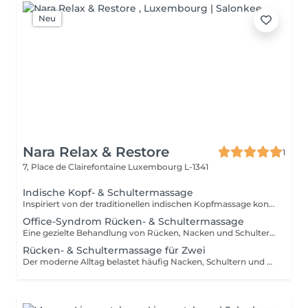
Neu
Nara Relax & Restore
1
7, Place de Clairefontaine
Luxembourg L-1341
Indische Kopf- & Schultermassage
Inspiriert von der traditionellen indischen Kopfmassage konzentriert sich diese wohltuende Behandlung auf Kopf, Nacken, Schultern, oberen Rücken und Arme. Hochwertiges Arganöl wird sanft in Kopfhaut und Haare einmassiert, während gezielte Massagetechniken Verspannungen lösen, den Geist beruhigen und Haar sowie Kopfhaut neue Vitalität verleihen.
Office-Syndrom Rücken- & Schultermassage
Eine gezielte Behandlung von Rücken, Nacken und Schultern mit einer Kombination aus Hand-, Daumen-, Unterarm- und Ellenbogentechniken. Ideal zur Linderung von Verspannungen, Muskelsteifheit und Beschwerden, die durch langes Sitzen, Bildschirmarbeit oder Alltagsstress entstehen. Die Behandlung hilft dabei, den Oberkörper zu lockern und die Beweglichkeit zu verbessern.
Rücken- & Schultermassage für Zwei
Der moderne Alltag belastet häufig Nacken, Schultern und oberen Rücken. Diese gezielte Behandlung nutzt verschiedene Massagetechniken, um Verspannungen zu lösen, Muskelsteifheit zu reduzieren und das Wohlbefinden im Oberkörper zu fördern. Die ideale Wahl für zwei Personen, die gemeinsam entspannen und dem Alltagsstress entfliehen möchten.