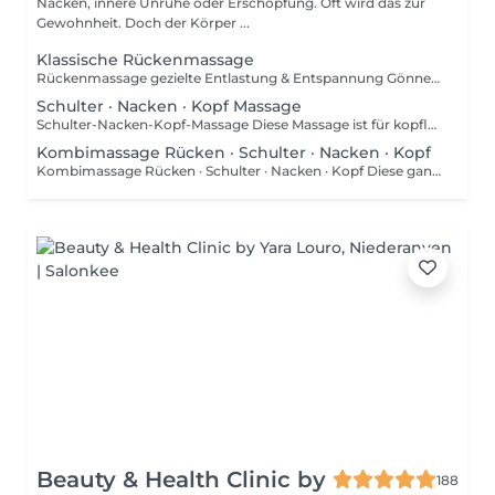
Nacken, innere Unruhe oder Erschöpfung. Oft wird das zur
Gewohnheit. Doch der Körper ...
Klassische Rückenmassage
Rückenmassage gezielte Entlastung & Entspannung Gönnen Sie Ihrem Rücken gezielte Erholung: Entspannende und wirkungsvolle Massagegriffe lockern, dehnen und tonisieren Problemzonen im Lenden-, Brust- und Schulter-Nackenbereich sowie die Brustmuskulatur. Schmerzen, Muskelverkürzungen und Blockaden werden gelindert, gleichzeitig wird die Durchblutung angeregt.
Schulter · Nacken · Kopf Massage
Schulter-Nacken-Kopf-Massage Diese Massage ist für kopflastige und gestresste Menschen gedacht. Sie fühlen sich entspannt, leicht und ganz bei sich. Spezielle Grifftechniken der HWS-Mobilisierung sorgen für schnelles Abschalten, Gedankenberuhigung und nachhaltige Kopffreiheit. Gezielte Hilfe gegen Stressspannungen, Nackenschmerzen, Schwindel, Haltungsprobleme, Kopfschmerzen und Erschöpfungszustände.
Kombimassage Rücken · Schulter · Nacken · Kopf
Kombimassage Rücken · Schulter · Nacken · Kopf Diese ganzheitliche Kombimassage vereint die kraftvolle Wirkung der klassischen Rückenmassage mit gezielten Grifftechniken für Schulter, Nacken und Kopf Bereiche, in denen sich Stress und Anspannung besonders intensiv festsetzen. Durch fließende, tiefgehende und zugleich achtsame Bewegungen werden muskuläre Verspannungen gelöst, die Durchblutung gefördert und das Nervensystem spürbar beruhigt. Der Fokus auf Nacken und Kopf wirkt zusätzlich befreiend bei mentaler Erschöpfung, innerer Unruhe und Druckgefühlen. Die Behandlung schenkt Ihnen nicht nur körperliche Entlastung, sondern auch ein Gefühl von Weite, Klarheit und innerer Balance.
Beauty & Health Clinic by
188