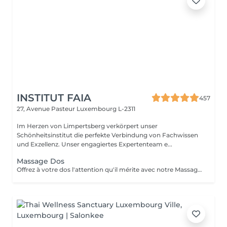
INSTITUT FAIA
457
27, Avenue Pasteur
Luxembourg L-2311
Im Herzen von Limpertsberg verkörpert unser
Schönheitsinstitut die perfekte Verbindung von Fachwissen
und Exzellenz. Unser engagiertes Expertenteam e...
Massage Dos
Offrez à votre dos l'attention qu'il mérite avec notre Massage du Dos. Une expérience qui cible spécifiquement les tensions accumulées dans la zone du dos, ce massage est un remède apaisant pour le stress et les douleurs musculaires. Nos thérapeutes experts utilisent des techniques spécialisées pour relâcher les nuds de tension, améliorer la circulation sanguine et rétablir le bien-être de votre dos. Laissez les soucis et les tensions s'envoler pendant que vous vous abandonnez à une oasis de relaxation. Redécouvrez la légèreté et le confort de votre dos, réservez votre séance dès aujourd'hui pour une détente totale.