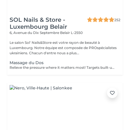
SOL Nails & Store -
252
Luxembourg Belair
6, Avenue du Dix Septembre
Belair L-2550
Le salon Sol' Nails&Store est votre rayon de beauté à
Luxembourg. Notre équipe est composée de PROspécialistes
ukrainiens. Chacun d'entre nous a plus...
Massage du Dos
Relieve the pressure where it matters most! Targets built-up tension in the upper, mid, and lower back. Ideal for those with sedentary jobs, postural strain, or back pain. Deep and focused strokes relieve stiffness, improve mobility, and restore comfort.