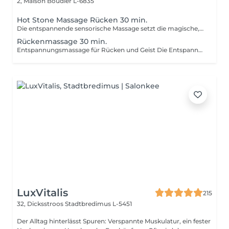
2, Maison
Boudler L-6835
Hot Stone Massage Rücken 30 min.
Die entspannende sensorische Massage setzt die magische, wohltuende Synergie frei, die sich entfaltet, wenn die Hände mit den warmen Steinen zusammenarbeiten. Eine Reise in tiefe mentale und muskuläre Entspannung, die beruhigt und revitalisiert. Das seit langem praktizierte Verfahren weckt unsere Sinne, fördert Vitalität und Wohlbefinden.
Rückenmassage 30 min.
Entspannungsmassage für Rücken und Geist Die Entspannungsmassage mit ätherischen Ölen spricht, neben dem Lösen von körperlichen Spannungen, durch den angenehmen Duft unseren Geruchssinn an und lässt uns mit Unterstützung von sanfter Entspannungsmusik zur Ruhe finden.
LuxVitalis
215
32, Dicksstroos
Stadtbredimus L-5451
Der Alltag hinterlässt Spuren: Verspannte Muskulatur, ein fester