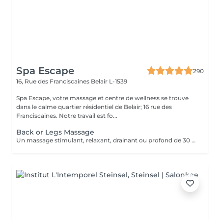
Spa Escape
290
16, Rue des Franciscaines
Belair L-1539
Spa Escape, votre massage et centre de wellness se trouve
dans le calme quartier résidentiel de Belair; 16 rue des
Franciscaines. Notre travail est fo...
Back or Legs Massage
Un massage stimulant, relaxant, drainant ou profond de 30 à 45 minutes sur le visage, le dos ou les jambes, selon vos besoins personnels. Ce traitement commence par un rafraîchissement des pieds aux huiles essentielles et des mouvements d'accu-pression appliqués aux pieds. Pression légère à moyenne.