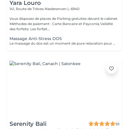
Yara Louro
141, Route de Trèves
Niederanven L-6940
Vous disposez de places de Parking gratuites devant le cabinet.
Méthodes de paiement : Carte Bancaire et Payconiq Validité
des forfaits: Les forfait...
Massage Anti-Stress DOS
Le massage du dos est un moment de pure relaxation pour soulager cette zone sensible aux tensions générées par le stress et la fatigue. Ce soin relaxant favorise le lâcher-prise. Le massage commence par des mouvements de lissage (des caresses sur le dos effectuées avec la pulpe des doigts). On enchaîne ensuite avec des manuvres plus chauffantes pour travailler les muscles superficiels. Enfin, on exerce des mouvements de pétrissage, plus vifs, qui permettent de s'attaquer aux muscles profonds et de désengorger les tensions et de dénouer les nuds.
Serenity Bali
93