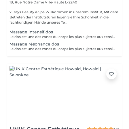
18, Rue Notre Dame
Ville-Haute L-2240
7 Days Beauty & Spa Willkommen in unserem Institut, Mit dem
Betreten der Institutstüren legen Sie Ihre Schönheit in die
fachkundigen Hände unseres Te...
Massage intensif dos
Le dos est une des zones du corps les plus sujettes aux tensions. En effet, de très nombreux et puissants muscles sont sollicités dans cette région et il est possible de les soulager en les massant. Tensions et fatigue physique, faux mouvement, mauvaises postures, stress peuvent occasionner un mal de dos et déboucher sur d'autres type de problème de santé comme le mal de tête, des douleurs prononcées dans la nuque et parfois jusqu'à la colonne vertébrale. Les causes sont nombreuses. Le mal de dos ne doit pas être pris à la légère. Plus de 80 % de la population souffrira un jour ou l'autre de lombalgies et de douleurs dorsales aiguës. Pour soulager et dénouer tous les nuds de la colonne vertébrale, le mal de dos d'origine inflammatoire rien de tel qu'un massage en profondeur. Tonique et régénérant, celui-ci vous apportera une détente immédiate et une sensation de légèreté pour répondre à une envie et un besoin. Ce rituel relaxant et délassant repose sur des techniques profondes ainsi que sur des étirements. Notre institut spécialisé dans le massage de bien-être propose une large gamme de massage du dos qui répondra parfaitement à vos attentes ! Après un massage de bien-être réalisé dans notre institut vous vous sentirez détendu et loin de votre stress quotidien en ne ressentant plus qu'une détente absolue du corps et de l'esprit.
Massage résonance dos
Le dos est une des zones du corps les plus sujettes aux tensions. En effet, de très nombreux et puissants muscles sont sollicités dans cette région et il est possible de les soulager en les massant. Tensions et fatigue physique, faux mouvement, mauvaises postures, stress peuvent occasionner un mal de dos et déboucher sur d'autres type de problème de santé comme le mal de tête, des douleurs prononcées dans la nuque et parfois jusqu'à la colonne vertébrale. Les causes sont nombreuses. Le mal de dos ne doit pas être pris à la légère. Plus de 80 % de la population souffrira un jour ou l'autre de lombalgies et de douleurs dorsales aiguës. Pour soulager et dénouer tous les nuds de la colonne vertébrale, le mal de dos d'origine inflammatoire rien de tel qu'un massage en profondeur. Tonique et régénérant, celui-ci vous apportera une détente immédiate et une sensation de légèreté pour répondre à une envie et un besoin. Ce rituel relaxant et délassant repose sur des techniques profondes ainsi que sur des étirements. Notre institut spécialisé dans le massage de bien-être propose une large gamme de massage du dos qui répondra parfaitement à vos attentes ! Après un massage de bien-être réalisé dans notre institut vous vous sentirez détendu et loin de votre stress quotidien en ne ressentant plus qu'une détente absolue du corps et de l'esprit.