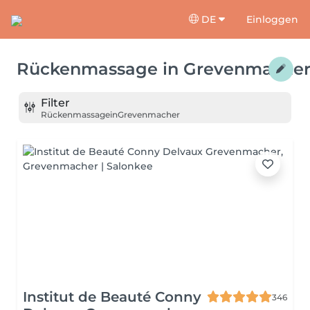
DE
Einloggen
Rückenmassage
in
Grevenmache
Filter
Rückenmassage
in
Grevenmacher
Institut de Beauté Conny
346