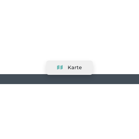
Karte
Unternehmen
Support
Team
&
Jobs
Ihr Geschäft hinzufügen