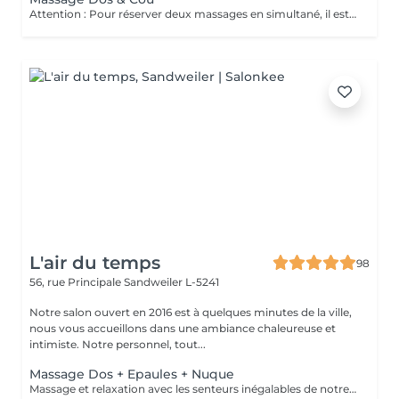
Attention : Pour réserver deux massages en simultané, il est nécessaire de procéder à deux réservations séparées. Ajouter deux services dans une seule réservation entraînera la programmation des rendez-vous l'un après l'autre, et non en même temps. Si besoin, vous pouvez également nous contacter par téléphone au 691 603 983. Merci !
L'air du temps
98
56, rue Principale
Sandweiler L-5241
Notre salon ouvert en 2016 est à quelques minutes de la ville,
nous vous accueillons dans une ambiance chaleureuse et
intimiste. Notre personnel, tout...
Massage Dos + Epaules + Nuque
Massage et relaxation avec les senteurs inégalables de notre gamme artisane et ancestrale de 'Sultane de Saba'. Ce soin cible cette partie du corps sujette à des tensions dans notre vie quotidienne Un massage régulier éliminera ces tensions au fur à mesure et vous procurera un bien-être.