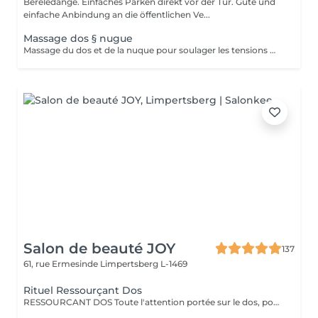
Bereledange. Einfaches Parken direkt vor der Tür. Gute und
einfache Anbindung an die öffentlichen Ve...
Massage dos § nugue
Massage du dos et de la nuque pour soulager les tensions musculaires, réduire le stress et améliorer la circulation. Idéal en cas de douleurs au cou, aux épaules ou au dos.
Salon de beauté JOY
137
61, rue Ermesinde
Limpertsberg L-1469
Rituel Ressourçant Dos
RESSOURCANT DOS Toute l'attention portée sur le dos, pour soulager les tensions, gommer, hydrater et retrouver de la vitalité. Le rituel ressourçant dos est un rituel complet permettant un lâcher prise total, offrant un voyage olfactif pétillant grâce à la collection parfumée escale à Cuba. Procurant une sensation profonde de délassement musculaire, ce rituel complet apporte à la peau hydratation intense grâce à l'association du gommage au sucre et à la qualité de l'enveloppement professionnel ciblant toutes les zones de tensions. Le tout pratiqué à un rythme doux et enveloppant pour une détente complète.