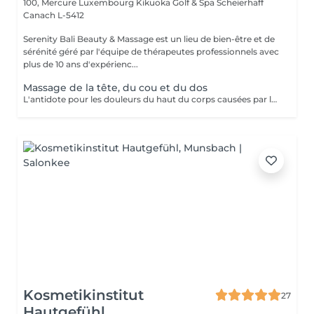
100, Mercure Luxembourg Kikuoka Golf & Spa Scheierhaff
Canach L-5412
Serenity Bali Beauty & Massage est un lieu de bien-être et de
sérénité géré par l'équipe de thérapeutes professionnels avec
plus de 10 ans d'expérienc...
Massage de la tête, du cou et du dos
L'antidote pour les douleurs du haut du corps causées par le travail au bureau ou l'exercice comme le golf, le tennis et l'haltérophilie. La combinaison de l'étirement assisté et du massage des tissus profonds aidera à augmenter la flexibilité et le mouvement des hanches vers le haut.
Kosmetikinstitut
27
Hautgefühl