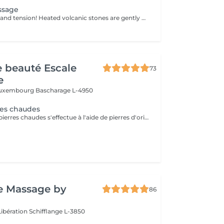
ssage
Melt away stress and tension! Heated volcanic stones are gently placed and massaged over the body to warm the muscles, increase circulation, and promote a deep state of relaxation. Perfect for relieving tension, easing anxiety, and restoring inner calm. Age restrictions: there are no age restrictions for this procedure. Post procedure recommendations: do not do sport and any sharp movements 2-3 hours after the procedure. Frequency: 1-2 times per week, 10 times in total. Repeat once in 3-6 months.
de beauté Escale
73
e
 Luxembourg
Bascharage L-4950
res chaudes
Le massage aux pierres chaudes s'effectue à l'aide de pierres d'origine volcanique et d'huile essentielles, sous l'effet de la chaleur les muscles se détendent et provoque une sensation de bien-être et d'apaisement
e Massage by
86
Libération
Schifflange L-3850