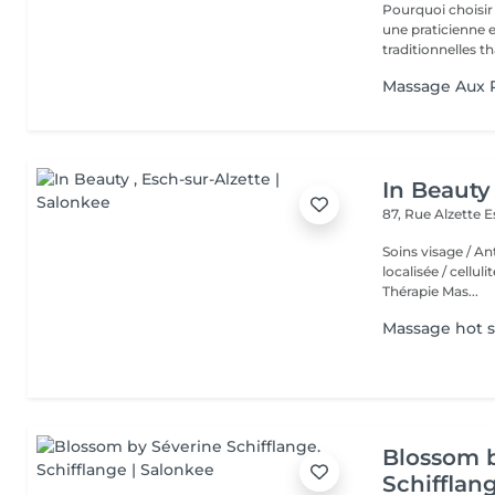
Pourquoi choisir notre salon ? - Prati
une praticienne
traditionnelles th
Massage Aux 
In Beauty
87, Rue Alzette
E
Soins visage / An
localisée / cellul
Thérapie Mas...
Massage hot 
Blossom 
Schifflan