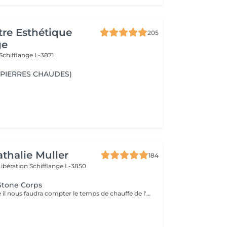
re Esthétique
205
ge
Schifflange L-3871
(PIERRES CHAUDES)
athalie Muller
184
Libération
Schifflange L-3850
Stone Corps
Pour ce massage il nous faudra compter le temps de chauffe de l'appareil alors prenez rendez vous à partir de 9h30 pour les soins le matin.