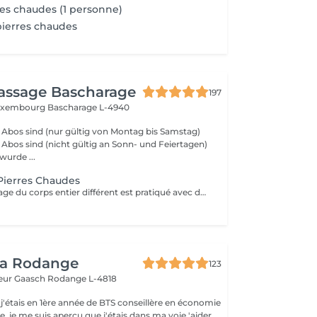
es chaudes (1 personne)
ierres chaudes
assage Bascharage
197
Luxembourg
Bascharage L-4940
Abos sind (nur gültig von Montag bis Samstag)
Abos sind (nicht gültig an Sonn- und Feiertagen)
urde ...
Pierres Chaudes
Ce type de massage du corps entier différent est pratiqué avec des pierres volcaniques chaudes et les mains. Il améliore la circulation sanguine, régule la pression sanguine et procure une fabuleuse détente. Ce type de massage ramène la paix à votre âme
ea Rodange
123
eur Gaasch
Rodange L-4818
 j'étais en 1ère année de BTS conseillère en économie
le, je me suis aperçu que j'étais dans ma voie 'aider