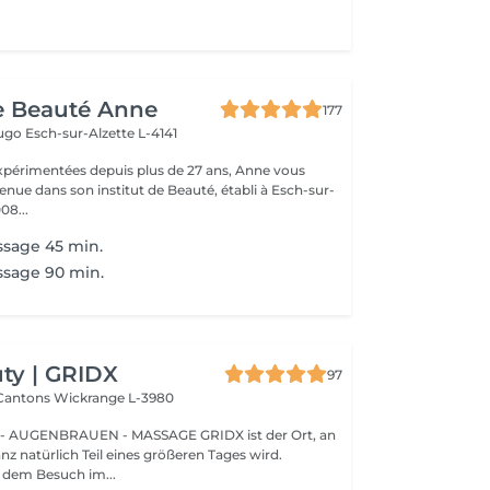
de Beauté Anne
177
Hugo
Esch-sur-Alzette L-4141
xpérimentées depuis plus de 27 ans, Anne vous
enue dans son institut de Beauté, établi à Esch-sur-
08...
ssage 45 min.
ssage 90 min.
ty | GRIDX
97
 Cantons
Wickrange L-3980
BRAUEN - MASSAGE GRIDX ist der Ort, an
nz natürlich Teil eines größeren Tages wird.
dem Besuch im...