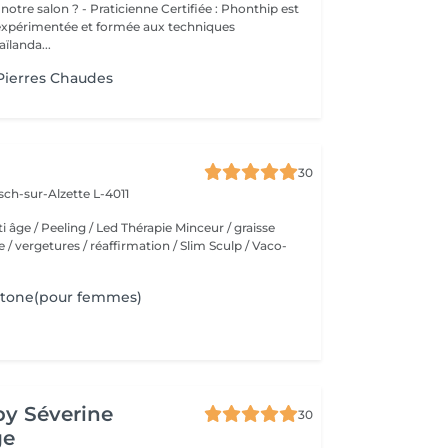
cienne Certifiée : Phonthip est
 expérimentée et formée aux techniques
aïlanda...
Pierres Chaudes
30
sch-sur-Alzette L-4011
ti âge / Peeling / Led Thérapie Minceur / graisse
ite / vergetures / réaffirmation / Slim Sculp / Vaco-
stone(pour femmes)
by Séverine
30
ge