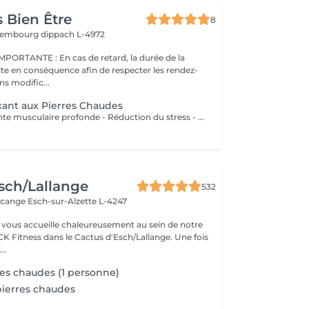
 Bien Être
8
uxembourg
dippach L-4972
s de retard, la durée de la
ite en conséquence afin de respecter les rendez-
ns modific...
ant aux Pierres Chaudes
Bienfaits : - Détente musculaire profonde - Réduction du stress - Amélioration de la circulation sanguine - Relaxation du corps et de l'esprit
sch/Lallange
532
rcange
Esch-sur-Alzette L-4247
vous accueille chaleureusement au sein de notre
CK Fitness dans le Cactus d'Esch/Lallange. Une fois
..
es chaudes (1 personne)
ierres chaudes