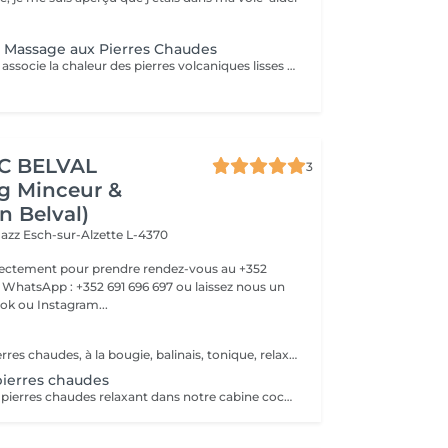
- Massage aux Pierres Chaudes
Ce soin ancestral associe la chaleur des pierres volcaniques lisses à un massage manuel enveloppant. Les pierres, chauffées à température idéale, sont disposées sur des points énergétiques stratégiques et utilisées pour masser le corps. La chaleur pénètre en profondeur, dénouant les tensions et favorisant une relaxation totale. Les bénéfices : Détente musculaire profonde grâce à la chaleur Circulation sanguine stimulée Réduction du stress et du mental agité Sensation de cocooning et de confort Un rituel particulièrement apprécié en automne et en hiver, quand le corps et l'esprit recherchent chaleur et réconfort.
IC BELVAL
3
g Minceur &
n Belval)
Jazz
Esch-sur-Alzette L-4370
rectement pour prendre rendez-vous au +352
WhatsApp : +352 691 696 697 ou laissez nous un
k ou Instagram...
Massages aux pierres chaudes, à la bougie, balinais, tonique, relaxant traditionnel, ou par zone spécifique
ierres chaudes
Un massage aux pierres chaudes relaxant dans notre cabine cocooning avec des doigts de fée, n'hésitez plus, appelez nous !! +352 28 795858 ou par facebook, instagram ou encore notre site internet!! JFG CLINIC BELVAL