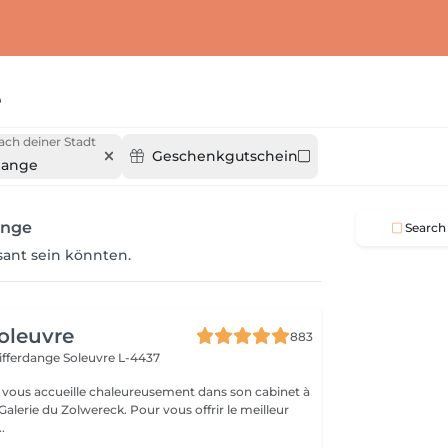
e
ach deiner Stadt
Geschenkgutschein
dange
ange
Search
ssant sein könnten.
oleuvre
883
Differdange
Soleuvre L-4437
vous accueille chaleureusement dans son cabinet à
Galerie du Zolwereck. Pour vous offrir le meilleur
.