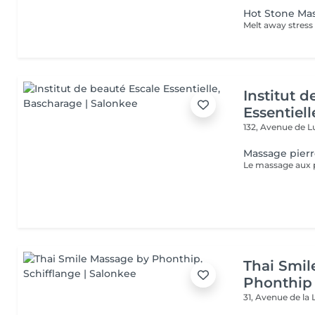
Hot Stone Ma
Institut 
Essentiell
132, Avenue de
Massage pier
Thai Smil
Phonthip
31, Avenue de la 