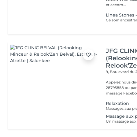
et accom...
Linea Stones 
JFG CLIN
(Relookin
Relook'Ze
9, Boulevard du 
Appelez nous di
28795858 ou par 
message Faceboo
Relaxation
Massage aux p