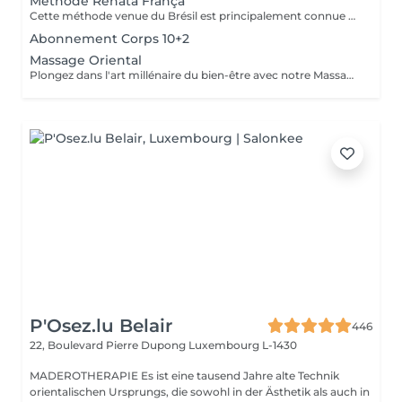
Méthode Renata França
Cette méthode venue du Brésil est principalement connue pour son massage lymphatique manuel drainant mais ce compose en réalité de 3 techniques différentes ! En effet la méthode Renata Franca, est une méthode revisité du drainage lymphatique traditionnel. La méthode devient une version plus tonique et plus ciblée du drainage lymphatique connu et pratiqué jusqu'à ce jour. Grâce à ces gestes toniques et fermes, ces pompages réguliers et un rythme plus rapide, il semblerait que la méthode Renata Franca permette d'obtenir des résultats plus rapides et visuellement impressionnants.
Abonnement Corps 10+2
Massage Oriental
Plongez dans l'art millénaire du bien-être avec notre Massage Oriental. Cette expérience vous transporte vers des contrées lointaines, alliant des techniques de massage traditionnelles à des parfums envoûtants. Laissez-vous envelopper par des mouvements doux et apaisants qui éveillent vos sens tout en relâchant les tensions. Découvrez l'harmonie du corps et de l'esprit dans une atmosphère exotique. Réservez votre voyage vers la sérénité aujourd'hui.
P'Osez.lu Belair
446
22, Boulevard Pierre Dupong
Luxembourg L-1430
MADEROTHERAPIE Es ist eine tausend Jahre alte Technik
orientalischen Ursprungs, die sowohl in der Ästhetik als auch in