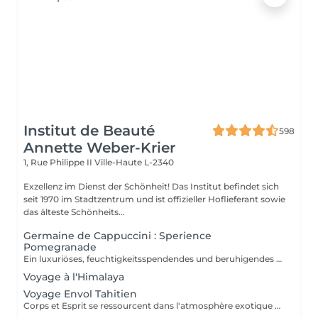
Institut de Beauté
598
Annette Weber-Krier
1, Rue Philippe II
Ville-Haute L-2340
Exzellenz im Dienst der Schönheit! Das Institut befindet sich
seit 1970 im Stadtzentrum und ist offizieller Hoflieferant sowie
das älteste Schönheits...
Germaine de Cappuccini : Sperience
Pomegranade
Ein luxuriöses, feuchtigkeitsspendendes und beruhigendes Ritual für den Körper, das individuell an die Bedürfnisse der Haut angepasst werden kann. Die Linie basiert auf Granatapfel, einen fantastischen Inhaltsstoff, beruhigend und antioxidativ. Das Ergebnis verspricht Zellerneuerung, Vitalität und Feuchtigkeit! GRANATAPFEL-KÖRPERPEELING: Genießen Sie zusammen mit dem Puder- und Creme-Körperpeeling ein 45-minütiges Ganzkörper-Peeling-Ritual. GRANATAPFEL-KÖRPERMASSAGE: Im Liegen massieren, dann im Liegen mit der sensorischen Massagecreme. Dieses Ritual dauert 45 Minuten. GRANATAPFEL-KÖRPERPACKUNG: Die Packung wird mit sanften Bewegungen aufgetragen und 20 Minuten einwirken gelassen, bevor das Produkt einmassiert wird durch eine tolle Massage. Dieses Ritual dauert 60 Minuten. POMEGRANATE RED SERENITY: Ein köstliches 90-minütiges Ritual, das die Kraft von Granatapfelkernen mit der kraftvollen feuchtigkeitsspendenden Wirkung von der Creme kombiniert. POMEGRANATE SWEET COCOON: Tauchen Sie 90 Minuten lang in die Welt von Pomegranate Sperience ein mit diesem kompletten Ritual inklusive Peeling, Massage und Packung.
Voyage à l'Himalaya
Voyage Envol Tahitien
Corps et Esprit se ressourcent dans l'atmosphère exotique des trésors polynésiens, ces îles où la beauté, la générosité et la luxuriance ont un goût de paradis Gommage et massage du visage et du corps Massage manuel relax ou aux coquillages Tia Iri « la pensée Roo ».