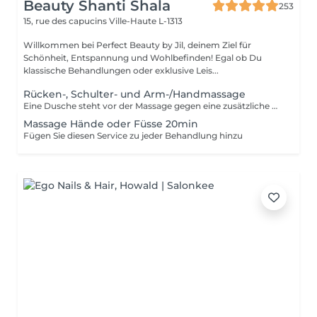
Beauty Shanti Shala
253
15, rue des capucins
Ville-Haute L-1313
Willkommen bei Perfect Beauty by Jil, deinem Ziel für
Schönheit, Entspannung und Wohlbefinden! Egal ob Du
klassische Behandlungen oder exklusive Leis...
Rücken-, Schulter- und Arm-/Handmassage
Eine Dusche steht vor der Massage gegen eine zusätzliche Gebühr von 15 € zur Verfügung. Bitte duschen Sie zu Hause oder wenn wir feststellen, dass Sie nicht geduscht haben, werden wir trotzdem 15 € berechnen. Vielen Dank für Ihr Verständnis. Die Massagen werden mit genügend Druck und Details durchgeführt, wobei Bereiche wie Knie und Ellbogen nicht vergessen werden.
Massage Hände oder Füsse 20min
Fügen Sie diesen Service zu jeder Behandlung hinzu