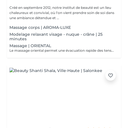
Créé en septembre 2012, notre institut de beauté est un lieu
chaleureux et convivial, où l'on vient prendre soin de soi dans
une ambiance détendue et ...
Massage corps | AROMA-LUXE
Modelage relaxant visage - nuque - crâne | 25
minutes
Massage | ORIENTAL
Le massage oriental permet une évacuation rapide des tensions nerveuses et des toxines, délie et assouplit les muscles, vous allez plonger dans un état de relaxation intense.