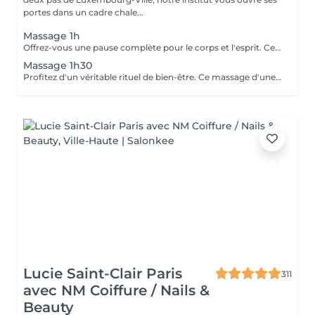
portes dans un cadre chale...
Massage 1h
Offrez-vous une pause complète pour le corps et l'esprit. Ce massage d'une heure détend en profondeur les muscles, libère les tensions et procure une relaxation durable. Un moment idéal pour retrouver énergie, équilibre et bien-être.
Massage 1h30
Profitez d'un véritable rituel de bien-être. Ce massage d'une heure et demi offre une relaxation intense, soulage les tensions et revitalise le corps et l'esprit. Un moment privilégié pour se ressourcer pleinement et retrouver sérénité et vitalité.
Lucie Saint-Clair Paris
311
avec NM Coiffure / Nails &
Beauty