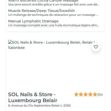
Warm Buttered Cocoa Candle Massage
Vos sens seront éveillés grâce à un massage fait avec une délicate barre fondante parfumée. Une douce et profonde relaxation s'installera et glissera sur votre corps en diffusant sa chaleur et sa douceur. Ce soin commence par un rafraîchissement stimulant des pieds pour favoriser la circulation sanguine et la relaxation. Pression légère à médium
Muscle Release/Deep Tissue/Swedish
Un mélange de techniques de relaxation pour un massage en profondeur adapté à la fatigue de vos muscles et à vos besoins afin d'éliminer le stress de notre quotidien. Ce soin commence par un rafraîchissement stimulant des pieds pour favoriser la circulation sanguine et la relaxation.
Manual Lymphatic Drainage
Un massage complet avec une huile aromatique légère afin d'éliminer les toxines de votre système lymphatique. Ce massage par pression très légère est cependant très efficace. Il élimine les toxines, réduit la rétention d'eau, C'est une merveilleuse detox pour votre corps
SOL Nails & Store -
254
Luxembourg Belair
6, Avenue du Dix Septembre
Belair L-2550