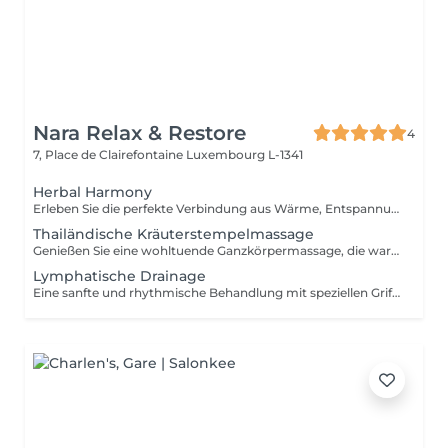
Nara Relax & Restore
4
7, Place de Clairefontaine
Luxembourg L-1341
Herbal Harmony
Erleben Sie die perfekte Verbindung aus Wärme, Entspannung und traditioneller Thai-Wellness. Diese luxuriöse Behandlung beginnt mit einer thailändischen Kräuterstempelmassage, bei der gedämpfte Kräuterkompressen Muskelverspannungen lösen und tiefe Entspannung fördern. Anschließend rundet eine revitalisierende thailändische Fußreflexzonenmassage das Verwöhnprogramm ab. Enthalten sind: Thailändische Kräuterstempelmassage 90 Min. Thailändische Fußreflexzonenmassage 30 Min. Gesamtdauer: 120 Minuten Eine wohltuende Wellness-Reise, die Körper und Geist in Einklang bringt und für nachhaltige Entspannung sorgt.
Thailändische Kräuterstempelmassage
Genießen Sie eine wohltuende Ganzkörpermassage, die warme Kräuterstempel mit traditionellen Techniken der Thai-Massage kombiniert. Die gedämpften Kräuterkompressen helfen, Muskelverspannungen zu lösen, die Durchblutung zu fördern und ein tiefes Gefühl von Entspannung und Wohlbefinden zu schaffen. Als besondere Aufmerksamkeit erhalten Sie nach der Behandlung zwei Kräuterstempel für zu Hause.
Lymphatische Drainage
Eine sanfte und rhythmische Behandlung mit speziellen Grifftechniken zur Unterstützung des natürlichen Lymphflusses. Die Anwendung kann helfen, Schweregefühle zu reduzieren, den Flüssigkeitstransport im Gewebe zu fördern und ein angenehmes Gefühl von Leichtigkeit zu vermitteln.