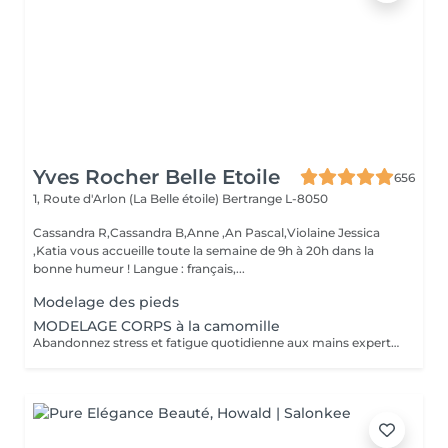
Yves Rocher Belle Etoile
656
1, Route d'Arlon (La Belle étoile)
Bertrange L-8050
Cassandra R,Cassandra B,Anne ,An Pascal,Violaine Jessica
,Katia vous accueille toute la semaine de 9h à 20h dans la
bonne humeur ! Langue : français,...
Modelage des pieds
MODELAGE CORPS à la camomille
Abandonnez stress et fatigue quotidienne aux mains expertes de notre estheticienne. Sa gestuelle manuelle libere instantanement chacun de vos points de tension depuis les pieds jusqu à la nuque Le doux parfum fleuri de la camomille enveloppe votre corps et apaise vos sens et votre esprit. lacher prise dans un incroyable moment de detente . Vous etes apaisée et detendue.