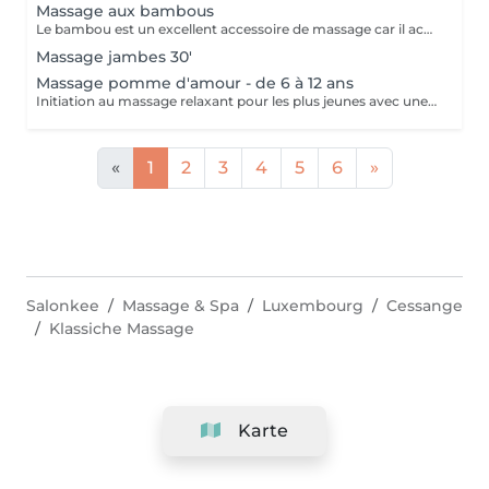
Massage aux bambous
Le bambou est un excellent accessoire de massage car il accentue le pouvoir des mouvements effectués par la masseuse. En Asie, c'est une plante exceptionnelle qui incarne l'apaisement, la tranquillité et la simplicité. Ce massage a la particularité de réduire l'aspect peau d'orange, c'est un merveilleux soin drainant et tonifiant. Il est également redynamisant et lutte contre la fatigue et le stress.
Massage jambes 30'
Massage pomme d'amour - de 6 à 12 ans
Initiation au massage relaxant pour les plus jeunes avec une gelée fondante aux notes gourmandes de pomme verte.
«
1
2
3
4
5
6
»
Salonkee
Massage & Spa
Luxembourg
Cessange
Klassiche Massage
Karte