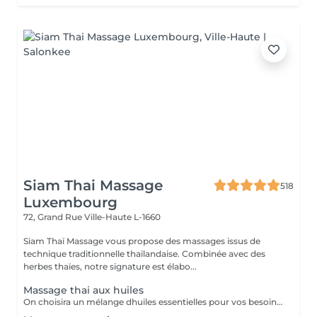
Siam Thai Massage
518
Luxembourg
72, Grand Rue
Ville-Haute L-1660
Siam Thaï Massage vous propose des massages issus de
technique traditionnelle thaïlandaise. Combinée avec des
herbes thaïes, notre signature est élabo...
Massage thai aux huiles
On choisira un mélange dhuiles essentielles pour vos besoins physiques. Un massage thérapeutique à laide dune technique spéciale pour vider les poches de liquide lymphatique et de rétention deau. Ce traitement est conçu pour aider à stimuler la circulation et daccroître la capacité du corps à éliminer les toxines et à absorber les éléments nutritifs. Vos huiles essentielles préférées peuvent être sélectionnées à votre arrivée.