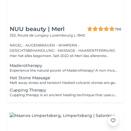
NUU beauty | Merl
788
332, Route de Longwy
Luxembourg L-1940
NÄGEL - AUGENBRAUEN - WIMPERN -
GESICHTSBEHANDLUNG - MASSAGE - HAARENTFERNUNG
Hier hat alles begonnen. Seit 2022 ist Merl das allererste
Zuhause der ...
Maderotherapy
Experience the natural power of Maderotherapy! A non-invasive massage technique using wooden tools. It improves circulation and lymphatic drainage, reduces cellulite, helps contour the body, and eliminates excess fluid. Types: - Brazilian: focuses on legs and glutes, helps shape the silhouette; - Abdomen: reduces volume and firms the skin; - Full body: promotes relaxation and overall recovery. Age restrictions: recommended to do from 16 years old. Post-procedure recommendations: do not do sports and any sharp movement for 2-3 hours after the procedure. Frequency: 2-3 times per week, 8-10 sessions. Repeat once in 3-6 months. Contraindications: pregnancy, inflammation, acne, varicose veins in the acute stage.
Hot Stone Massage
Melt away stress and tension! Heated volcanic stones are gently placed and massaged over the body to warm the muscles, increase circulation, and promote a deep state of relaxation. Perfect for relieving tension, easing anxiety, and restoring inner calm. Age restrictions: there are no age restrictions for this procedure. Post procedure recommendations: do not do sport and any sharp movements 2-3 hours after the procedure. Frequency: 1-2 times per week, 10 times in total. Repeat once in 3-6 months.
Cupping Therapy
Cupping therapy is an ancient healing technique that uses special cups to create gentle suction on the skin. This suction promotes blood flow, relieves muscle tension, reduces inflammation, and supports deep relaxation. The treatment can help release toxins, improve circulation, and ease chronic pain or stiffness. *Please note that cupping therapy could just be added to a massage service with includes back massage.