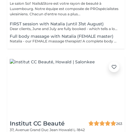
Le salon Sol' Nails&Store est votre rayon de beauté à
Luxembourg. Notre équipe est composée de PROspécialistes
ukrainiens. Chacun d'entre nous a plus...
FIRST session with Natalia (until 31st August)
Dear clients, June and July are fully booked - which tells a lot. Plan your session IN AUGUST at a welcome price now. Natalia - our new FEMALE massage therapist! We're excited for you to get to know her, and we're offering a special price - just €59 per session. A full body massage: back, arms, legs, feet, neck. Tension release, better circulation, a calm mind. From the first minute to the last, you're in good hands!
Full body massage with Natalia (FEMALE master)
Natalia - our FEMALE massage therapist! A complete body massage designed to release tension, improve circulation and promote overall relaxation. The treatment typically focuses on the back, shoulders, arms, legs and other key tension areas using smooth and soothing massage techniques. Result: a feeling of lightness, relaxation and renewed body comfort. Recommended frequency: once a week to once a month, depending on your needs and stress level.
Institut CC Beauté
263
37, Avenue Grand Duc Jean
Howald L-1842