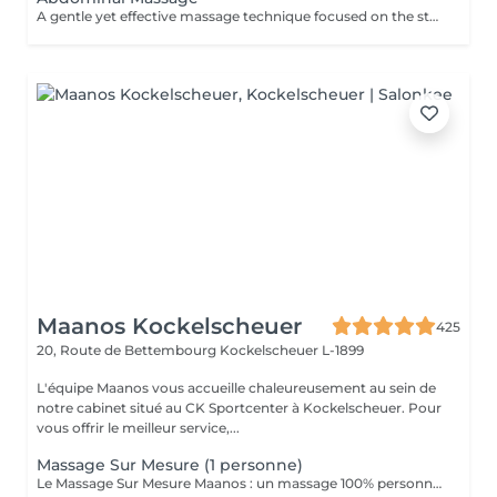
A gentle yet effective massage technique focused on the stomach area, designed to stimulate digestion, relieve bloating, and support lymphatic drainage. Using slow, circular movements, it helps release tension in the abdominal muscles, ease discomfort, and promote overall relaxation and wellbeing.
Maanos Kockelscheuer
425
20, Route de Bettembourg
Kockelscheuer L-1899
L'équipe Maanos vous accueille chaleureusement au sein de
notre cabinet situé au CK Sportcenter à Kockelscheuer. Pour
vous offrir le meilleur service,...
Massage Sur Mesure (1 personne)
Le Massage Sur Mesure Maanos : un massage 100% personnalisé en fonction de vos besoins et de vos envies !