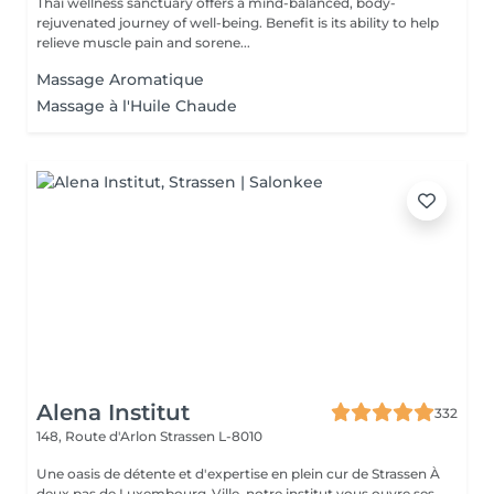
Thai wellness sanctuary offers a mind-balanced, body-
rejuvenated journey of well-being. Benefit is its ability to help
relieve muscle pain and sorene...
Massage Aromatique
Massage à l'Huile Chaude
Alena Institut
332
148, Route d'Arlon
Strassen L-8010
Une oasis de détente et d'expertise en plein cur de Strassen À
deux pas de Luxembourg-Ville, notre institut vous ouvre ses