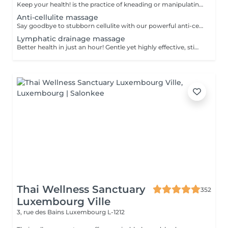
Keep your health! is the practice of kneading or manipulating a person's muscles and other soft-tissue in order to reduce stress, reduce muscle pain, increase relaxation and improve the work of the immune system. Age restrictions: there are no age restrictions for this procedure. Post procedure recommendations: do not do sport and any sharp movements 2-3 hours after the procedure. Frequency: 1-2 times per week, 10 times in total. Repeat once in 3-6 months.
Anti-cellulite massage
Say goodbye to stubborn cellulite with our powerful anti-cellulite massage! This intensive treatment uses firm, targeted techniques to stimulate circulation, break down fat deposits, and smooth the skin's texture. By enhancing lymphatic flow and increasing metabolism, it visibly reduces the appearance of dimples and improves overall skin tone. Ideal as part of a body contouring plan. Age restrictions: recommended to do from 16 years. Post procedure recommendations: do not do sport and any sharp movements for 2-3 hours after the procedure. Frequency: 2-3 times per week, 10 times in total. Repeat once in 3-6 months.
Lymphatic drainage massage
Better health in just an hour! Gentle yet highly effective, stimulates the body's lymphatic system to flush out toxins, reduce swelling, and enhance immunity. This technique uses light, rhythmic strokes to encourage natural drainage, making it perfect for reducing bloating, post-surgery care, and improving skin tone. A go-to for detox and wellness. Age restrictions: there are no age restrictions for this procedure. Post procedure recommendations: do not do sport and any sharp movements 2-3 hours after the procedure. Frequency: 1-2 times per week, 10 times in total. Repeat once in 3-6 months.
Thai Wellness Sanctuary
352
Luxembourg Ville
3, rue des Bains
Luxembourg L-1212