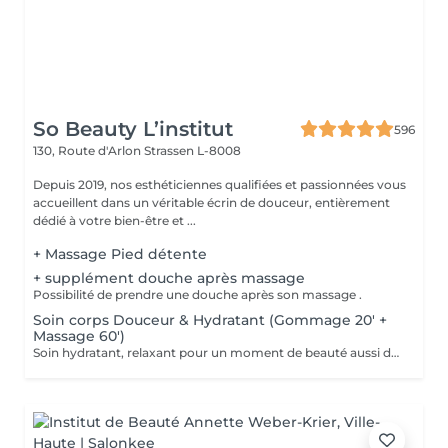
So Beauty L’institut
596
130, Route d'Arlon
Strassen L-8008
Depuis 2019, nos esthéticiennes qualifiées et passionnées vous
accueillent dans un véritable écrin de douceur, entièrement
dédié à votre bien-être et ...
+ Massage Pied détente
+ supplément douche après massage
Possibilité de prendre une douche après son massage .
Soin corps Douceur & Hydratant (Gommage 20' +
Massage 60')
Soin hydratant, relaxant pour un moment de beauté aussi doux qu'un alizé. Délicieuse parenthèse de bien-être, ce soin est un appel à l'évasion. Gommage du corps , suivi d'un massage relaxant.