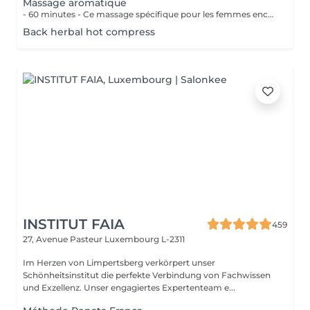
Massage aromatique
- 60 minutes - Ce massage spécifique pour les femmes enceintes permet de soulager le dos, les jambes et toutes autres parties du corps les plus mises à rude épreuve durant la grossesse. Attention ! Ce massage est toutefois déconseillé les 3 premiers mois et le dernier mois de grossesse.
Back herbal hot compress
INSTITUT FAIA
459
27, Avenue Pasteur
Luxembourg L-2311
Im Herzen von Limpertsberg verkörpert unser
Schönheitsinstitut die perfekte Verbindung von Fachwissen
und Exzellenz. Unser engagiertes Expertenteam e...