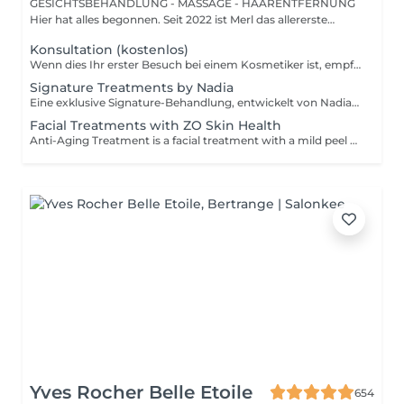
GESICHTSBEHANDLUNG - MASSAGE - HAARENTFERNUNG
Hier hat alles begonnen. Seit 2022 ist Merl das allererste
Zuhause der ...
Konsultation (kostenlos)
Wenn dies Ihr erster Besuch bei einem Kosmetiker ist, empfehlen wir, mit einer Beratung zu beginnen. Wie wird die Beratung durchgeführt? - nur Beratung - Wir bestimmen Ihren Hauttyp, besprechen Ihre gewünschten Ergebnisse, helfen Ihnen bei der Auswahl der richtigen Hautpflegeprodukte und entscheiden, welche Behandlung Ihre spezifischen Anliegen am besten anspricht. - Beratung + erste Behandlung - Wir bestimmen Ihren Hauttyp, besprechen Ihre gewünschten Ergebnisse, helfen Ihnen bei der Auswahl der richtigen Hautpflegeprodukte und entscheiden, welche Behandlung Ihre spezifischen Anliegen am besten anspricht. Wir führen die erste Behandlung direkt nach der Beratung durch.
Signature Treatments by Nadia
Eine exklusive Signature-Behandlung, entwickelt von Nadia, unserer Kosmetikerin, speziell für die empfindliche Augen- und Hals-/Dekolletépartie. Sie spendet intensive Feuchtigkeit und verbessert die Elastizität der Haut, wodurch Festigkeit, Geschmeidigkeit und ein sichtbar frischeres, revitalisiertes Hautbild gefördert werden. Die Behandlung hilft, das Erscheinungsbild feiner Linien zu reduzieren, verleiht der Augenpartie einen sanften aufhellenden Effekt und sorgt für ein natürliches Lifting-Ergebnis für einen erholten Blick und ein jugendlicheres Aussehen. Eine weitere Option kombiniert die intensive Feuchtigkeitspflege für Augen- und Halsbereich mit einer vollständigen Gesichtsbehandlung und bietet so ein besonders umfassendes Pflegeerlebnis.
Facial Treatments with ZO Skin Health
Anti-Aging Treatment is a facial treatment with a mild peel designed to restore hydration, smooth dry, rough texture, soften lines and strengthen skin to prevent future aging and skin damage. Redness Treatment is a facial treatment with a mild peel designed to calm skin and minimize symptoms associated with red, sensitized skin, including rosacea. Ultra Hydration Treatment is a facial treatment with a mild peel designed to soothe skin and restore hydration in dry, dehydrated skin. Skin Brightening Treatment is a facial treatment with a mild peel designed to target mild discoloration and restore a more even skin tone. Acne + Oil Control Treatment is a facial treatment with a mild peel to decongest pores, absorb excess surface oil, target blemishes and prevent future breakouts. Enzyme Facial Treatment is a gentle, effective facial treatment with enzymatic exfoliation to revive dull skin, replenish hydration, soothe skin and restore healthy skin barrier to strengthen skin. Stimulator Peel is the perfect lunchtime peel, gentle enough for all skin types. An effective blend of AHAs provide immediately healthier, glowing skin with no downtime. Added antioxidants and anti-irritants neutralize free radicals and calm the skin.
Yves Rocher Belle Etoile
654