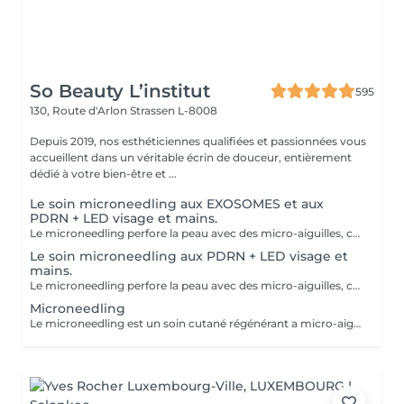
So Beauty L’institut
595
130, Route d'Arlon
Strassen L-8008
Depuis 2019, nos esthéticiennes qualifiées et passionnées vous
accueillent dans un véritable écrin de douceur, entièrement
dédié à votre bien-être et ...
Le soin microneedling aux EXOSOMES et aux
PDRN + LED visage et mains.
Le microneedling perfore la peau avec des micro-aiguilles, créant des micro-canaux qui permettent à un sérum actif (PDRN ou exosomes) de pénétrer en profondeur dans le derme. C'est ce qu'on appelle un soin « biostimulateur » : on ne remplit pas, on stimule la peau pour qu'elle se régénère elle-même. L'association des exosomes et du PDRN (Polydésoxyribonucléotide) est une révolution anti-âge. Il représente le protocole de régénération cutanée le plus avancé en médecine esthétique. Cette synergie permet de stimuler le renouvellement cellulaire de façon accélérée, d'atténuer les cicatrices et de lifter le teint sans chirurgie. C'est une synergie régénératrice puissante, ces deux actifs maximisent la réparation tissulaire et l'éclat du teint. Idéale pour les peaux: matures , avec des dommages solaires importants, des cicatrices, une perte de fermeté. Soin plus puissant que le PDRN . Pour optimiser les effets du soin, nous appliquerons la lumière LED sur le visage. Profitez, également, d'un traitement anti-âge à la lumière Led pour les mains.
Le soin microneedling aux PDRN + LED visage et
mains.
Le microneedling perfore la peau avec des micro-aiguilles, créant des micro-canaux qui permettent à un sérum actif (PDRN ou exosomes) de pénétrer en profondeur dans le derme. C'est ce qu'on appelle un soin « biostimulateur » : on ne remplit pas, on stimule la peau pour qu'elle se régénère elle-même. Tandis que le sérum PDRN pénètre profondément pour stimuler la réparation cellulaire, accélérer la cicatrisation et booster la production de collagène. Pour optimiser les effets du soin, nous appliquerons la lumière LED sur le visage. Profitez, également, d'un traitement anti-âge à la lumière Led pour les mains.
Microneedling
Le microneedling est un soin cutané régénérant a micro-aiguilles permettant de réduire les signes de l'âge et de raviver l'éclat de votre peau, il aide aussi a effacer les traces d'acné, les cicatrices. Un véritable soin qui resserre les pores dilatés , lisse la peau, estimes les rides et ridules grâce au sérum à l'acide hyaluronique. + LED visage et mains