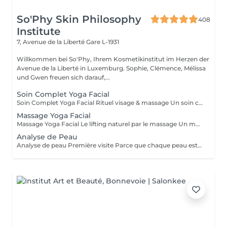
So'Phy Skin Philosophy
408
Institute
7, Avenue de la Liberté
Gare L-1931
Willkommen bei So'Phy, Ihrem Kosmetikinstitut im Herzen der
Avenue de la Liberté in Luxemburg. Sophie, Clémence, Mélissa
und Gwen freuen sich darauf,...
Soin Complet Yoga Facial
Soin Complet Yoga Facial Rituel visage & massage Un soin complet qui associe les étapes essentielles d'un soin du visage à la puissance du Massage Yoga Facial. Après un nettoyage en profondeur, une exfoliation et un travail ciblé de la peau, le massage vient stimuler les muscles, relancer les circulations et relâcher les tensions du visage. Ce rituel se poursuit par l'application de soins adaptés afin d'hydrater, rééquilibrer et révéler l'éclat naturel de votre peau. Le visage paraît plus lisse, plus lumineux et naturellement redessiné. Un soin idéal pour celles et ceux qui souhaitent allier efficacité, relaxation et résultats visibles. Comme chaque soin chez So'Phy, le protocole est adapté en fonction des besoins de votre peau.
Massage Yoga Facial
Massage Yoga Facial Le lifting naturel par le massage Un massage du visage dynamique et profond qui stimule les muscles et relance les circulations pour redessiner les contours du visage. Grâce à des manuvres expertes et à l'utilisation d'outils spécifiques comme le Gua Sha et les Mushrooms, ce soin agit à la fois sur la tonicité de la peau et la détente des tensions faciales. Il permet de lisser les traits, d'illuminer le teint et de révéler un visage plus reposé et naturellement sculpté. Un soin idéal pour celles et ceux qui recherchent un effet visible, tout en profitant d'un moment de relâchement profond. Comme chaque soin chez So'Phy, le massage est adapté en fonction des besoins de votre peau et des tensions observées.
Analyse de Peau
Analyse de peau Première visite Parce que chaque peau est unique, toute première visite commence par une analyse approfondie. Ce diagnostic permet de comprendre l'état de votre peau, ses besoins réels et les déséquilibres éventuels, afin d'adapter votre soin de manière précise et personnalisée. À l'aide d'un appareil de diagnostic et de l'expertise de votre Skin Coach, nous prenons le temps d'observer, d'échanger et de vous guider vers les solutions les plus adaptées. Ce premier rendez-vous est une étape essentielle pour vous offrir des soins réellement efficaces et des résultats durables.