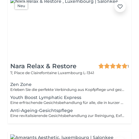
Neu
Nara Relax & Restore
1
7, Place de Clairefontaine
Luxembourg L-1341
Zen Zone
Erleben Sie die perfekte Verbindung aus Kopfpflege und gezielter Entspannung des Oberkörpers. Dieses Wohlfühlritual kombiniert ein 60-minütiges Head Spa mit einer 30-minütigen Office-Syndrom Rücken- & Schultermassage, um Verspannungen zu lösen, den Geist zur Ruhe kommen zu lassen und ein tiefes Gefühl der Entspannung zu fördern. Enthalten sind: Head Spa 60 Min. Office-Syndrom Rücken- & Schultermassage 30 Min.
Youth Boost Lymphatic Express
Eine erfrischende Gesichtsbehandlung für alle, die in kurzer Zeit sichtbare Ergebnisse erzielen möchten. Reinigung, Peeling und gezielte Pflege sorgen für ein frisches, strahlendes und gepflegtes Hautbild. Auf Wunsch kann eine sanfte lymphatische Gesichtsdrainage integriert werden.
Anti-Ageing-Gesichtspflege
Eine revitalisierende Gesichtsbehandlung zur Reinigung, Exfoliation und Pflege der Haut. Hochwertige Pflegeprodukte werden mit entspannenden Gesichtsmassagetechniken kombiniert, um der Haut ein frisches, gepflegtes und strahlendes Erscheinungsbild zu verleihen.