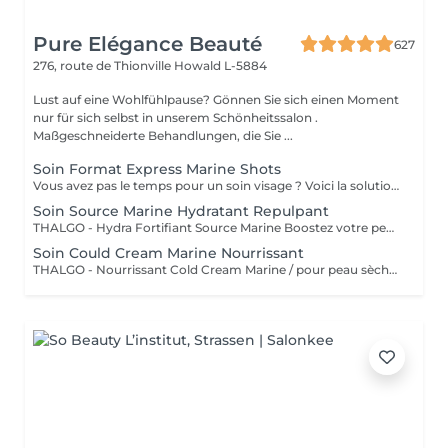
Pure Elégance Beauté
627
276, route de Thionville
Howald L-5884
Lust auf eine Wohlfühlpause? Gönnen Sie sich einen Moment
nur für sich selbst in unserem Schönheitssalon .
Maßgeschneiderte Behandlungen, die Sie ...
Soin Format Express Marine Shots
Vous avez pas le temps pour un soin visage ? Voici la solution un soin express de 30 minutes.
Soin Source Marine Hydratant Repulpant
THALGO - Hydra Fortifiant Source Marine Boostez votre peau avec la technologie du masque LED : un soin haute performance qui stimule , traite et illumine votre teint dès la première séance
Soin Could Cream Marine Nourrissant
THALGO - Nourrissant Cold Cream Marine / pour peau sèche Boostez votre peau avec la technologie du masque LED : un soin haute performance qui stimule , traite et illumine votre teint dès la première séance