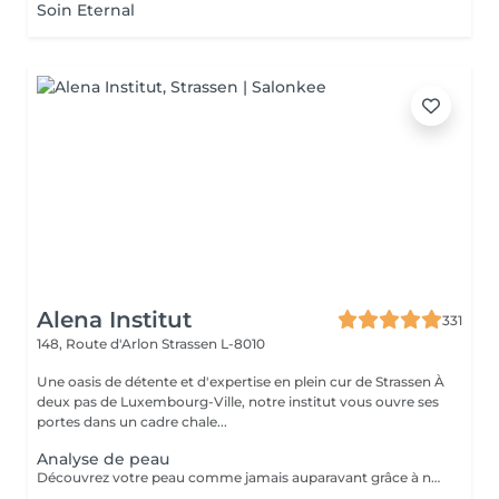
Soin Eternal
Alena Institut
331
148, Route d'Arlon
Strassen L-8010
Une oasis de détente et d'expertise en plein cur de Strassen À
deux pas de Luxembourg-Ville, notre institut vous ouvre ses
portes dans un cadre chale...
Analyse de peau
Découvrez votre peau comme jamais auparavant grâce à notre diagnostic cutané avancé. À l'aide d'un analyseur professionnel et de l'oeil expert de votre esthéticienne, nous évaluons différents paramètres essentiels tels que l'hydratation, le sébum, la profondeur des rides , l'état de votre barrière cutané et beaucoup d'autre mesures afin d'obtenir une vision précise de l'état de votre peau. Cette analyse nous permet de cibler vos besoins réels et de vous orienter vers les soins et les produits les plus adaptés pour optimiser vos résultats. Un véritable point de départ pour construire une routine beauté efficace et personnalisée. Diagnostic offert lorsqu'il est réalisé dans le cadre d'un soin ou à l'achat de produits.