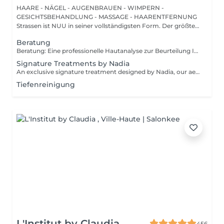
HAARE - NÄGEL - AUGENBRAUEN - WIMPERN -
GESICHTSBEHANDLUNG - MASSAGE - HAARENTFERNUNG
Strassen ist NUU in seiner vollständigsten Form. Der größte
Sal...
Beratung
Beratung: Eine professionelle Hautanalyse zur Beurteilung Ihres Hautzustands, zur Besprechung Ihrer Hautbedürfnisse und zur Empfehlung der passenden Behandlungen sowie einer geeigneten Pflege für zu Hause. Beratung & Erste Behandlung: Eine professionelle Hautanalyse zur Beurteilung Ihres Hautzustands, zur Besprechung Ihrer Hautbedürfnisse und zur Empfehlung der passenden Behandlungen sowie einer geeigneten Pflege für zu Hause. Anschließend folgt eine individuell angepasste Behandlung, die auf die aktuellen Bedürfnisse Ihrer Haut abgestimmt ist. Der Preis hängt von der gewählten Behandlung ab.
Signature Treatments by Nadia
An exclusive signature treatment designed by Nadia, our aesthetician, for the delicate eye and neck area. It delivers intensive hydration and improves skin elasticity, helping to restore firmness, smoothness, and a visibly refreshed appearance. The treatment helps reduce the appearance of fine lines, provides a gentle brightening effect around the eyes, and creates a natural lifting result for a more rested and youthful look. Another combination is eye- and neck-intensive hydration with a full facial treatment. This combination is ideal for clients seeking full-face care and an instantly refreshed, healthy look.
Tiefenreinigung
L'Institut by Claudia
456