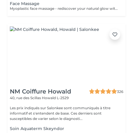
Face Massage
Myoplastic face massage - rediscover your natural glow with the deeply rejuvenating myoplastic face massage. This unique technique works not only on the surface of your skin but also on the deeper layers of muscles and fascia. Through precise, sculpting movements, it releases tension, improves circulation, and restores elasticity. The result? A lifted, defined, and radiant look that feels as refreshing as it appears. Every session is like a reset for your face leaving you looking youthful, relaxed, and glowing with vitality. Express Facial Massage is designed for those who value their time while expecting visible, refined results. This 30-minute lifting massage focuses on precise muscle stimulation to restore facial tone, improve skin firmness, and redefine the natural facial contour. The treatment helps reduce visible signs of fatigue while stimulating microcirculation, allowing the skin to regain a fresh, radiant, and naturally healthy glow. Perfect as an additional boost to your body massage for complete relaxation and rejuvenation. Important: This treatment is available only as an add-on to any body massage and cannot be booked as a standalone service.
NM Coiffure Howald
326
40, rue des Scillas
Howald L-2529
Les prix indiqués sur Salonkee sont communiqués à titre
informatif et s'entendent de base. Ces derniers sont
susceptibles de varier selon le diagnosti...
Soin Aquaterm Skeyndor