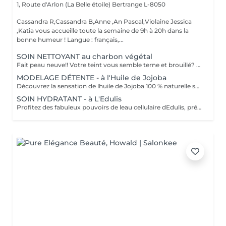
1, Route d'Arlon (La Belle étoile)
Bertrange L-8050
Cassandra R,Cassandra B,Anne ,An Pascal,Violaine Jessica
,Katia vous accueille toute la semaine de 9h à 20h dans la
bonne humeur ! Langue : français,...
SOIN NETTOYANT au charbon végétal
Fait peau neuve!! Votre teint vous semble terne et brouillé? vous ressentez le besoin de nettoyer votre peau ?.Ce soin nettoyant s'adresse à vous. Il permettra de traiter votre peau sans la décaper. Purifié et detoxifiie votre visage retrouve un teint unifié, frais et lumineux. Une vraie bouffée d'oxygène pour votre peau !! Idéal pour les peaux mixtes à Grasses
MODELAGE DÉTENTE - à l'Huile de Jojoba
Découvrez la sensation de lhuile de Jojoba 100 % naturelle sur votre peau. Nourrie, votre peau retrouve tout son confort. Libéré de ses tensions grâce aux mains habiles de notre esthéticienne, votre visage est détendu. Bénéfices : Nourrie, votre peau retrouve tout son confort.
SOIN HYDRATANT - à L'Edulis
Profitez des fabuleux pouvoirs de leau cellulaire dEdulis, précieuse source dhydratation continue. Après la brumisation du Sérum concentré en eau cellulaire, le Masque Crème ressourçant se transforme en une texture soyeuse qui fond sur votre peau sous le délicat modelage de notre esthéticienne. Bénéfices : Gorgée deau, votre peau retrouve douceur, souplesse et éclat. Retrouvez le confort dune peau hydratée en continu.