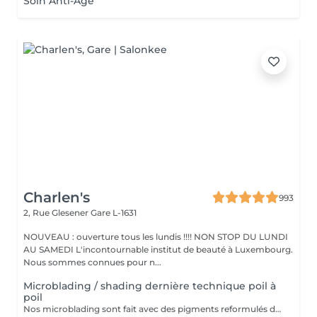
Soin Anti-Âge
Charlen's
993
2, Rue Glesener
Gare L-1631
NOUVEAU : ouverture tous les lundis !!!! NON STOP DU LUNDI
AU SAMEDI L'incontournable institut de beauté à Luxembourg.
Nous sommes connues pour n...
Microblading / shading dernière technique poil à
poil
Nos microblading sont fait avec des pigments reformulés depuis la loi du 4 janvier 2022 faites nous confiance nous travaillons avec les meilleures marques sur le marché ne vous inquiétez pas pour la couleur et technique on regardera ensemble sur place :) l'épilation au fil est incluse