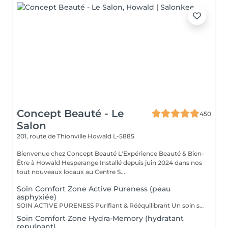
Concept Beauté - Le
450
Salon
201, route de Thionville
Howald L-5885
Bienvenue chez Concept Beauté L'Expérience Beauté & Bien-
Être à Howald Hesperange Installé depuis juin 2024 dans nos
tout nouveaux locaux au Centre S...
Soin Comfort Zone Active Pureness (peau
asphyxiée)
SOIN ACTIVE PURENESS Purifiant & Rééquilibrant Un soin spécifique profond qui désincruste et libère la peau de toutes ses impuretés. Grâce à l'action combinée des exfoliants et des extraits naturels purifiants, il aide à désobstruer les pores, réduire l'excès de sébum et retrouver un teint plus net et équilibré. Idéal pour retrouver une peau fraîche et matifiée, tout en douceur. SOINS DU VISAGE COMFORT ZONE Nos soins du visage utilisent les produits de la marque Comfort Zone, une référence en cosmétique professionnelle alliant science, nature et innovation. Formulés avec des ingrédients d'origine naturelle, sans silicones, parabènes ni huiles minérales, ces soins sont conçus pour respecter l'équilibre de la peau tout en offrant des résultats visibles et durables. Chaque soin est un véritable rituel de bien-être et d'efficacité, adapté aux besoins spécifiques de votre peau.
Soin Comfort Zone Hydra-Memory (hydratant
repulpant)