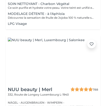
SOIN NETTOYANT - Charbon Végétal
Ce soin purifie et hydrate votre peau. Votre teint est unifié et lumineux, grâce à l' alliance du Charbon Végétal et de l'édulis
MODELAGE DÉTENTE - à l'Aphloïa
Découvrez la sensation de lhuile de Jojoba 100 % naturelle sur votre peau. Nourrie, votre peau retrouve tout son confort. Libéré de ses tensions grâce aux mains habiles de notre esthéticienne, votre visage est détendu. Bénéfices : Nourrie, votre peau retrouve tout son confort.
LPG Visage
NUU beauty | Merl
788
332, Route de Longwy
Luxembourg L-1940
NÄGEL - AUGENBRAUEN - WIMPERN -