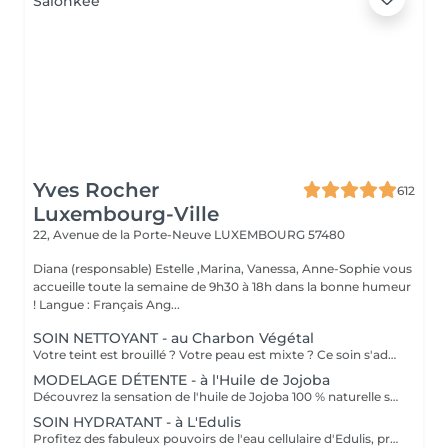
Yves Rocher
612
Luxembourg-Ville
22, Avenue de la Porte-Neuve
LUXEMBOURG 57480
Diana (responsable) Estelle ,Marina, Vanessa, Anne-Sophie vous
accueille toute la semaine de 9h30 à 18h dans la bonne humeur
! Langue : Français Ang...
SOIN NETTOYANT - au Charbon Végétal
Votre teint est brouillé ? Votre peau est mixte ? Ce soin s'adresse à vous. Votre peau est nettoyée par une exfoliation douce, sous vapeur, complétée par une extraction des comédons. Pour finir, l'application d'un masque purifie la zone médiane (front, nez, menton), et hydrate le reste de votre visage. Bénéfices : Detoxifié et hydraté, votre visage retrouve un teint unifié, frais et lumineux.
MODELAGE DÉTENTE - à l'Huile de Jojoba
Découvrez la sensation de l'huile de Jojoba 100 % naturelle sur votre peau. Nourrie, votre peau retrouve tout son confort. Libéré de ses tensions grâce aux mains habiles de notre esthéticienne, votre visage est détendu. Bénéfices : Nourrie, votre peau retrouve tout son confort.
SOIN HYDRATANT - à L'Edulis
Profitez des fabuleux pouvoirs de l'eau cellulaire d'Edulis, précieuse source d'hydratation continue. Après la brumisation du Sérum concentré en eau cellulaire, le Masque Crème ressourçant se transforme en une texture soyeuse qui fond sur votre peau sous le délicat modelage de notre esthéticienne. Bénéfices : Gorgée d'eau, votre peau retrouve douceur, souplesse et éclat. Retrouvez le confort dune peau hydratée en continu.