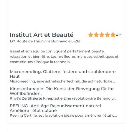
Institut Art et Beauté
425
137, Route de Thionville
Bonnevoie L-2611
Isabel et son équipe conjuguent parfaitement beauté,
relaxation et bien-être. Les meilleures marques esthétiques et
cosmétiques ainsi que la technolo...
Microneedling: Glattere, festere und strahlendere
Haut
Microneedling, eine ästhetische Technik, die auf natürliche Weise die Produktion von Kollagen und Elastin stimuliert. Ideal zur Verbesserung der Hautstruktur, zur Verkleinerung erweiterter Poren, zur Minderung feiner Linien, Aknenarben oder Pigmentflecken. Sanfte und wirksame Methode, geeignet für alle Hauttypen. Professionelle Seren für ein optimales Ergebnis. Individuelle Beratung vor jeder Sitzung.
Kinesiotherapie: Die Kunst der Bewegung für Ihr
Wohlbefinden.
Phyt's Zertifizierte Kinéplastie Eine revolutionäre Behandlung, die Physiotherapie und natürliche Produkte kombiniert, um einen sanften und zugleich effektiven Ansatz für Schönheit zu bieten. Verwendet manuelle Techniken und biologische Produkte, um die Haut tiefgehend zu stimulieren, ganz ohne Chemikalien oder invasive Eingriffe. Jede Sitzung ist speziell auf Ihre individuellen Bedürfnisse abgestimmt und zielt auf Faszien und Muskeln ab, um eine maßgeschneiderte Lösung zu bieten, die sich perfekt an Ihre Haut anpasst. Sauerstoffzufuhr und Regeneration: Fördert die Blutzirkulation und die Zellregeneration, um die Elastizität und Festigkeit der Haut zu verbessern, wodurch Ihre Haut sichtbar jünger und straffer wirkt. Sofortige Ergebnisse: Erreichen Sie sichtbare Effekte bereits nach der ersten Sitzung mit deutlicher Straffung und Tonisierung. Jede Behandlung ist in Einzelampullen verpackt, um perfekte Hygiene, optimale Frische bei jeder Anwendung und präzise Dosierung sicherzustellen. Kosmetikerinnen Fatima Lisete Marie Francesca Die Phyt's Zertifizierte Kinéplastie ist mehr als nur eine Behandlung sie bietet greifbare Ergebnisse für die Gesundheit Ihrer Haut. Gönnen Sie sich diese Expertentherapie und enthüllen Sie revitalisierte, strahlende Haut mit der Unterstützung unserer erfahrenen Kosmetikerinnen.
PEELING -Anti-âge Rajeunissement naturel
Améliore l'état cutané
Peeling Certifié, est la solution idéale pour améliorer l'état cutané et lutter efficacement contre les signes du vieillissement. Ce soin avancé associe la puissance des ingrédients naturels à la rigueur des produits biologiques pour offrir des résultats visibles et durables. Certification BIO : Profitez de produits certifiés bio, garantissant une formulation respectueuse de votre peau et de l'environnement, tout en vous assurant une qualité irréprochable. Ingrédients naturels : Enrichi en actifs naturels, ce peeling favorise le renouvellement cellulaire, affine le grain de peau et améliore la texture cutanée pour un teint plus uniforme et éclatant. Ampoules individuelles : Chaque soin est conditionné en ampoules individuelles pour garantir une hygiène optimale, une fraîcheur parfaite à chaque application, et une précision dans l'utilisation des doses. Esthéticiennes Lisete Marie Francesca Mirza Déborah Une routine régulière de soins contribue à maintenir l'élasticité, la fermeté et l'éclat de votre peau, tout en prévenant les signes du vieillissement prématuré. Chaque soin que vous apportez à votre peau est un pas vers une beauté durable et naturellement rajeunie. Offrez à votre peau le meilleur de la nature avec le Peeling et découvrez une peau revitalisée et éclatante !