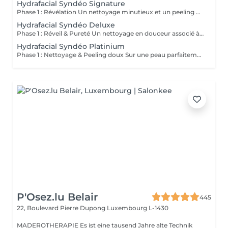
Hydrafacial Syndéo Signature
Phase 1 : Révélation Un nettoyage minutieux et un peeling doux libèrent la peau des impuretés, cellules mortes et excès de sébum. La peau respire à nouveau et retrouve sa douceur naturelle. Phase 2 : Purification & Hydratation La technologie brevetée Vortex-Fusion® aspire délicatement les impuretés tout en infusant des actifs hydratants puissants. Les pores sont nettoyés, la peau est fraîche, repulpée et lumineuse. Phase 3 : Régénération & Éclat Des sérums concentrés en antioxydants, peptides et acide hyaluronique réparent, protègent et revitalisent la peau. Le teint s'illumine, la texture s'affine et l'éclat est instantané. Résultat : Une peau nette, hydratée et rayonnante dès la première séance sans irritation, sans temps d'arrêt, simplement sublime.
Hydrafacial Syndéo Deluxe
Phase 1 : Réveil & Pureté Un nettoyage en douceur associé à un peeling délicat réveille l'éclat naturel de la peau, la libérant des impuretés et des cellules ternes. Phase 2 : Extraction & Hydratation La technologie brevetée Vortex-Fusion® purifie les pores tout en infusant des actifs hautement hydratants. La peau est fraîche, lisse et repulpée. Phase 3 : Régénération sur mesure Des sérums concentrés en antioxydants, peptides et acide hyaluronique régénèrent la peau tandis qu'un booster premium et la lumière LED viennent personnaliser le soin selon vos besoins spécifiques. Résultat : Une peau éclatante, détoxifiée et lumineuse dès la première séance, le glow Faia dans toute sa splendeur.
Hydrafacial Syndéo Platinium
Phase 1 : Nettoyage & Peeling doux Sur une peau parfaitement démaquillée, un nettoyage délicat élimine impuretés, excès de sébum et cellules mortes. Un peeling léger à base d'acides salicylique et glycolique désincruste les pores en profondeur et aide à prévenir les imperfections. Phase 2 : Extraction & Hydratation Grâce à la technologie brevetée Vortex-Fusion®, une aspiration douce retire points noirs et comédons tout en infusant des actifs hautement hydratants. La peau est instantanément plus nette, repulpée et éclatante. Phase 3 : Infusion, Protection & Détox Des sérums riches en antioxydants, peptides et acide hyaluronique régénèrent la peau, favorisant détoxification et rajeunissement cellulaire. Un drainage lymphatique complète le soin stimulant ainsi la circulation pour un effet détoxifiant et une peau visiblement revitalisée. Résultat : Une peau fraîche, lumineuse et parfaitement hydratée, sans rougeur, sans temps d'arrêt, simplement éclatante.
P'Osez.lu Belair
445
22, Boulevard Pierre Dupong
Luxembourg L-1430
MADEROTHERAPIE Es ist eine tausend Jahre alte Technik