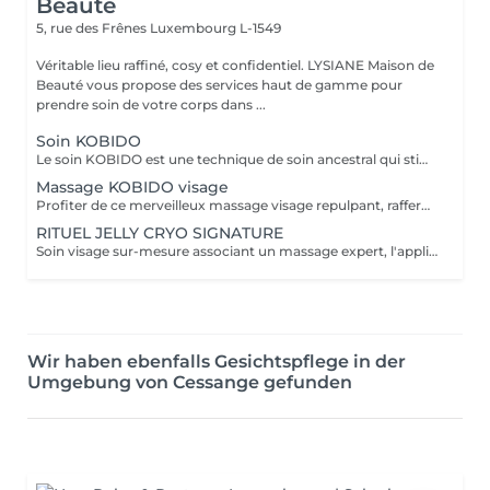
Beauté
5, rue des Frênes
Luxembourg L-1549
Véritable lieu raffiné, cosy et confidentiel. LYSIANE Maison de
Beauté vous propose des services haut de gamme pour
prendre soin de votre corps dans ...
Soin KOBIDO
Le soin KOBIDO est une technique de soin ancestral qui stimule la tonicité de la peau et ralentit le processus de vieillissement cutané. Il stimule la microcirculation sanguine, aide l'organisme à éliminer les toxines et les cellules à booster la production de collagène pour libérer le visage de ses tensions.
Massage KOBIDO visage
Profiter de ce merveilleux massage visage repulpant, raffermissant et anti-âge sans faire de nettoyage complet et vous relaxer. Ce massage peut être réalisé 1 à 2 fois par semaine. Mais au moins une fois par mois, faire le soin visage KOBIDO intégral de 1H ou 1H30 afin de nettoyer la peau en profondeur.
RITUEL JELLY CRYO SIGNATURE
Soin visage sur-mesure associant un massage expert, l'application d'un Jelly Mask professionnel aux algues et une gestuelle cryo à l'aide de cuillères froides. Ce soin hydrate, lisse, purifie ou revitalise la peau selon ses besoins du moment. La texture jelly permet une diffusion optimale des actifs, tandis que le froid stimule la microcirculation, décongestionne et raffermit la peau. Résultats : Peau fraîche, lissée, lumineuse, traits détendus et sensation de bien-être immédiate.
Wir haben ebenfalls Gesichtspflege in der
Umgebung von Cessange gefunden