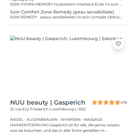
SOIN HYDRA MEMORY Hydratation Intense & Éclat Ce soin booste l'hydratation et recharge la peau en eau grâce à l'acide hyaluronique et aux extraits naturels hydratants. Sa texture fraîche et ultra-sensorielle désaltère immédiatement la peau et lui redonne souplesse, douceur et éclat. Parfait pour les peaux déshydratées ou fatiguées, en quête de confort et de fraîcheur. SOINS DU VISAGE COMFORT ZONE Nos soins du visage utilisent les produits de la marque Comfort Zone, une référence en cosmétique professionnelle alliant science, nature et innovation. Formulés avec des ingrédients d'origine naturelle, sans silicones, parabènes ni huiles minérales, ces soins sont conçus pour respecter l'équilibre de la peau tout en offrant des résultats visibles et durables. Chaque soin est un véritable rituel de bien-être et d'efficacité, adapté aux besoins spécifiques de votre peau.
Soin Comfort Zone Remedy (peau sensibilisée)
SOIN REMEDY - peaux sensibilisées Un soin complet ciblé pour tous les âges et tous les types de peau. Le point commun ? Une peau sensibilisée, fragilisée et inconfortable. Apaiser, calmer et soulager la peau des inflammations, tel est l'objectif de ce soin qui renforce la barrière protectrice de la peau pour lui apporter sérénité et confort. SOINS DU VISAGE COMFORT ZONE Nos soins du visage utilisent les produits de la marque Comfort Zone, une référence en cosmétique professionnelle alliant science, nature et innovation. Formulés avec des ingrédients d'origine naturelle, sans silicones, parabènes ni huiles minérales, ces soins sont conçus pour respecter l'équilibre de la peau tout en offrant des résultats visibles et durables. Chaque soin est un véritable rituel de bien-être et d'efficacité, adapté aux besoins spécifiques de votre peau.
NUU beauty | Gasperich
379
21, rue Evy Friederich
Luxembourg L-1552
NÄGEL - AUGENBRAUEN - WIMPERN - MASSAGE -
HAARENTFERNUNG Gasperich ist für alle, die genau wissen,
was sie brauchen, und das in aller Ruhe genießen m...