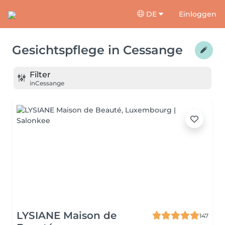
DE
Einloggen
Gesichtspflege
in
Cessange
Filter
in
Cessange
LYSIANE Maison de
147