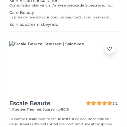
Skin Vision consultation
Consultation skin vision : Analyse précise de la peau avec l'appareil EF Skin Vision. Chaque peaux étant uniques, nous analysons l'ensemble des besoins de votre peau en apportant un diagnostic personnalisé. L'appareil de diagnostic effectue une analyse complète en se basant sur neuf paramètres spécifiques en déterminant l'identité de votre peau. La prise de rendez-vous pour un diagnostic avec la skin vision est obligatoire et gratuite avant la réalisation des protocoles Care.
Care Beauty
La prise de rendez-vous pour un diagnostic avec la skin vision est obligatoire et gratuite avant la réalisation de tous protocoles Care. - Soin Advanced clean Care : Votre peau est nettoyée en profondeur grâce à l'Ultra Scrubbeur. Ce soin permet d'éliminer les cellules mortes de la peau, les tâches pigmentaires et les toxines. Il stimule les cellules de la peau et améliore la texture de celle-ci. - Soin Expert : Le soin Expert est un soin manuel aux produits très actifs qui rendent le soin très efficace. Nous travaillerons en profondeur, pour répondre aux besoins spécifiques de votre peau. - Soin Advanced Glow : Soin visage oxygénant qui redonne de l'éclat eaux peaux les plus ternes. La peau est parfaitement nettoyé, le teint est ravivé par une double exfoliation. Elle est plus lisse et rayonnante grâce à l'Oxy-Booster. - Soin Advanced Youth : Association de deux technologies (l'Utra Scrubbeur et l'Oxy Booster) qui vont nous permettre de désintoxiquer et d'uniformiser votre teint. Votre peau est ravivée. - Soin Advanced anti-aging : Soin associant 2 technologies qui travaillent en symbiose et en profondeur (Sono Lifteur et l'Oxy Booster) sur les peaux fatiguées. Il permet de lutter contre les rides, le relâchement cutané et pour nos plus jeunes les cicatrices d'acné. - Soin High-tech : Ce soin exclusif réuni 4 technologies de pointes pour un résultat 100% efficace et sur mesure. Avec l'Ultra Scrubbeur les toxines sont éliminées, les tâches pigmentaires atténuées. Votre texture de peau est améliorée grâce à la stimulation du renouvellement cellulaire. Les principes actifs des produits pénètrent profondément grâce au Sono Lifteur. Celui-ci permet également d'agir sur les cicatrices d'acné. Le relâchement de la peau est atténué, l'ovale du visage est redessiné grâce au RF Tightener. L'Oxy Boosteur diminue les signes de fatigue de votre visage et du contour des yeux pour un effet lumineux. Le visage est visiblement plus jeune. La peau est plus ferme, plus lisse, plus rebondie. - Soin Eye Lift / soin des yeux : Soin intensif du contour des yeux. Le soin Eye Lift associé à un massage très efficace des points de pression permet d'atténuer poches et cernes. Vos rides sont lissées. Le regard est éclatant et les traces de fatigue sont éliminées.
Soin aquaterm skeyndor
Escale Beaute
312
1, Rue des Thermes
Strassen L-8018
Le centre Escale Beauté est un institut de beauté scindé en
deux univers différents. A l'étage, profitez d'une atmosphère