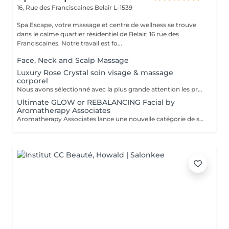
16, Rue des Franciscaines
Belair L-1539
Spa Escape, votre massage et centre de wellness se trouve
dans le calme quartier résidentiel de Belair; 16 rue des
Franciscaines. Notre travail est fo...
Face, Neck and Scalp Massage
Luxury Rose Crystal soin visage & massage
corporel
Nous avons sélectionné avec la plus grande attention les produits lauréats Organic Pharmacy, pour faire de votre rituel spa un moment luxueux et unique. Ces soins pour la peau et bien-être du corps portent cette expérience à un tout autre niveau. Des ingrédients entièrement biologiques sont utilisés pour étancher la soif d'hydratation, de purification et de nutrition de votre peau. Pendant ce moment de détente et de sérénité, laissez-vous choyer par un massage facial par drainage lymphatique aux cristaux de rose, et retrouvez un visage plus sculpté et un teint rosé et éclatant. Le massage corporel qui accompagne ce soin en fait une expérience zen totale.
Ultimate GLOW or REBALANCING Facial by
Aromatherapy Associates
Aromatherapy Associates lance une nouvelle catégorie de soins pour la peau qui répond de manière unique aux besoins de l'esprit et de la peau. La formule contient un complexe spécial d'huiles essentielles, de plantes actives et de technologie Skin Stress Relief. S'appuyant sur près de 40 ans d'expertise en matière de spa et d'aromathérapie et bien connue pour ses produits optimisés et axés sur les résultats, cette expérience est conçue pour soutenir les défenses naturelles de la peau et combattre le stress d'un mode de vie trépidant. Idéal pour les personnes à la peau sèche ou sensible.