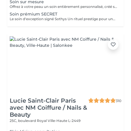
Soin sur mesure
Offrez à votre peau un soin entièrement personnalisé, créé sur mesure par votre experte Sothys selon ses besoins du moment. Grâce à un analyseur professionnel et à l'il expert de votre esthéticienne, nous évaluons différents paramètres essentiels : hydratation, sébum, profondeur des rides, état de la barrière cutanée et bien d'autres mesures. Ce diagnostic précis permet d'identifier les besoins réels de votre peau et d'adapter chaque étape du soin : nettoyage profond, exfoliation ciblée, modelage expert, masque haute performance et sélection d'actifs Sothys selon votre objectif hydratation, éclat, apaisement, anti-âge ou pureté. Un seul soin, des milliers de possibilités, pour rééquilibrer votre peau et révéler un teint plus lumineux, plus lisse et plus uniforme dès la première séance. Un véritable point de départ pour construire une routine beauté efficace, avec des soins et des produits parfaitement adaptés à votre peau.
Soin prémium SECRET
Le soin d'exception signé Sothys Un rituel prestige pour une transformation visible de la peau et une expérience sensorielle incomparable. Ce soin d'exception combine des manoeuvres expertes Sothys, des textures nobles, un double modelage visage sur-mesure et un masque haute performance pour lisser, repulper et illuminer intensément la peau. Grâce à une séquence unique de gestes précis et enveloppants, le Rituel Secret offre un moment de lâcher-prise total et des résultats visibles dès la première séance : peau éclatante, lissée, revitalisée et profondément nourrie. Un soin rare, élégant, pensé pour les clientes exigeantes qui recherchent : - une expérience prémium, - des résultats anti-âge visibles rapidement, - un moment d'exception, hors du temps, réservé aux instituts experts Sothys.
Lucie Saint-Clair Paris
310
avec NM Coiffure / Nails &
Beauty
25C, boulevard Royal
Ville-Haute L-2449