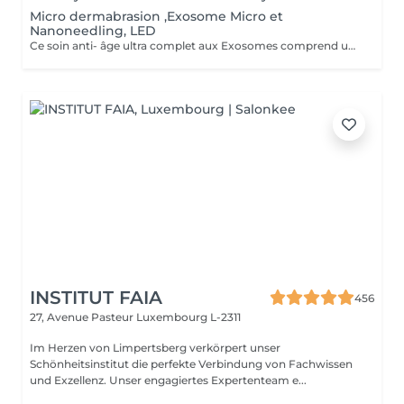
Micro dermabrasion ,Exosome Micro et
Nanoneedling, LED
Ce soin anti- âge ultra complet aux Exosomes comprend une microdermabrasion, un soin activateur Cold plasma, le microneedling avec des Exosomes, un masque feuille de collagène avec le nanoneedling, pour finaliser encore 15' de luminothérapie. Vous partirez avec votre sérum aux exosomes pour continuer le soin à domicile.
INSTITUT FAIA
456
27, Avenue Pasteur
Luxembourg L-2311
Im Herzen von Limpertsberg verkörpert unser
Schönheitsinstitut die perfekte Verbindung von Fachwissen
und Exzellenz. Unser engagiertes Expertenteam e...