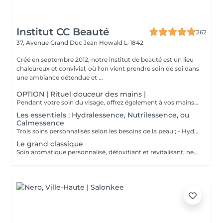
Institut CC Beauté
262
37, Avenue Grand Duc Jean
Howald L-1842
Créé en septembre 2012, notre institut de beauté est un lieu
chaleureux et convivial, où l'on vient prendre soin de soi dans
une ambiance détendue et ...
OPTION | Rituel douceur des mains |
Pendant votre soin du visage, offrez également à vos mains un moment de douceur grâce à un gommage délicat, un masque nourrissant sous gants et un petit massage relaxant.
Les essentiels ; Hydralessence, Nutrilessence, ou
Calmessence
Trois soins personnalisés selon les besoins de la peau ; - Hydralessence : soin pour peaux déshydratées - Nutrilessence : soin pour peaux dénutries, sèches à très sèches - Calmessence : soin pour peaux sensibles, avec rougeurs
Le grand classique
Soin aromatique personnalisé, détoxifiant et revitalisant, nettoyage profond en 5 phases.