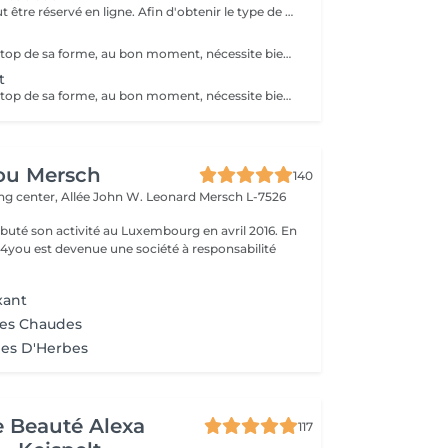
Ce service ne peut être réservé en ligne. Afin d'obtenir le type de bon cadeau souhaité il vous suffit de nous contacter soit par téléphone, soit par e-mail. Nous conviendrons ensemble d'un type de massage désiré et votre bon cadeau sera à récupérer chez MassageWorld Kehlen ou envoyer par mail. Numéro de téléphone : +352 691 20 44 49 Adresse mail : contact@massageworld.lu
Parce qu'être au top de sa forme, au bon moment, nécessite bien plus que de l'entrainement. Utilisé depuis de nombreuses années par les sportifs de haut niveau, le massage sportif est à présent à votre disposition. Avant l'effort, le massage prépare les muscles à performer tout en évitant les blessures. Après l'effort, il prévient les courbatures et détend la musculature, ce qui permet aux muscles de se relaxer pour mieux récupérer. Ce type de massage stimule le système lymphatique, la circulation sanguine et enlève les nuds musculaires. Le massage sportif est souvent demandé par les athlètes pour soulager ou prévenir des douleurs musculaires retardées, pour accélérer la guérison des blessures des tendons et des muscles, pour augmenter l'amplitude des mouvements ou le volumes des muscles, etc. Développé au départ pour traiter les blessures sportives et augmenter les performances des athlètes, tout le monde peut à présent bénéficier des bienfaits d'un tel massage. L'essayer, c'est l'adopter ! Il existe différents types de massages selon le sport pratiqué ou les douleurs ressenties. Le Massage sportif est donc adaptable selon les souhaits de chacun.
t
Parce qu'être au top de sa forme, au bon moment, nécessite bien plus que de l'entrainement. Utilisé depuis de nombreuses années par les sportifs de haut niveau, le massage sportif est à présent à votre disposition. Avant l'effort, le massage prépare les muscles à performer tout en évitant les blessures. Après l'effort, il prévient les courbatures et détend la musculature, ce qui permet aux muscles de se relaxer pour mieux récupérer. Ce type de massage stimule le système lymphatique, la circulation sanguine et enlève les nuds musculaires. Le massage sportif est souvent demandé par les athlètes pour soulager ou prévenir des douleurs musculaires retardées, pour accélérer la guérison des blessures des tendons et des muscles, pour augmenter l'amplitude des mouvements ou le volumes des muscles, etc. Développé au départ pour traiter les blessures sportives et augmenter les performances des athlètes, tout le monde peut à présent bénéficier des bienfaits d'un tel massage. L'essayer, c'est l'adopter ! Il existe différents types de massages selon le sport pratiqué ou les douleurs ressenties. Le Massage sportif est donc adaptable selon les souhaits de chacun.
ou Mersch
140
ng center, Allée John W. Leonard
Mersch L-7526
uté son activité au Luxembourg en avril 2016. En
ty4you est devenue une société à responsabilité
xant
res Chaudes
es D'Herbes
de Beauté Alexa
117