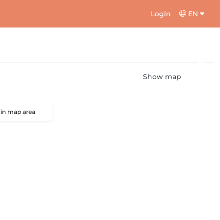
Login
EN
Show map
 in map area