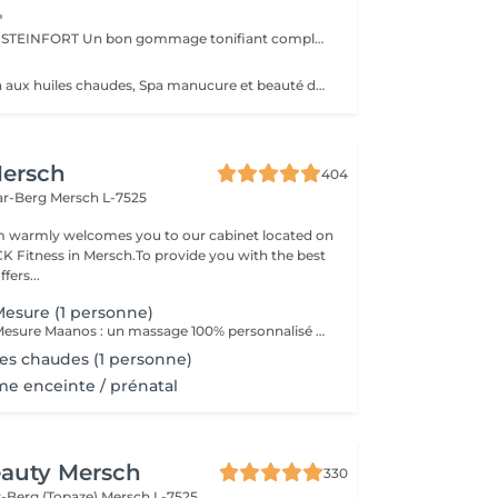
"
UNIQUEMENT À STEINFORT Un bon gommage tonifiant complet du corps suivi d'un massage détente du corps 1h, beauté des pieds et manucure.
Massage corps 1h aux huiles chaudes, Spa manucure et beauté des pieds + bain de paraffine 199€ au lieu de 252€
ersch
404
ar-Berg
Mersch L-7525
 warmly welcomes you to our cabinet located on
 CK Fitness in Mersch.To provide you with the best
fers...
esure (1 personne)
Le Massage Sur Mesure Maanos : un massage 100% personnalisé en fonction de vos besoins et de vos envies !
es chaudes (1 personne)
e enceinte / prénatal
eauty Mersch
330
-Berg (Topaze)
Mersch L-7525