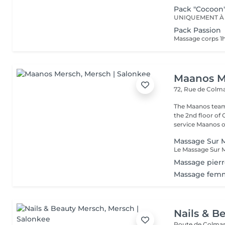
Pack "Cocoon
Pack Passion
Maanos M
72, Rue de Colm
The Maanos team
the 2nd floor of
service Maanos of
Massage Sur M
Massage pierr
Massage femm
Nails & B
Route de Colmar