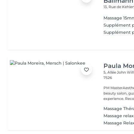
Ballmann 
13, Rue de Kehle
Massage 15m
Supplément p
Supplément p
Paula Mor
5, Allée John Wi
7526
PM MasterAesthe
beauty salon, gua
experience. Recog
Massage Thér
Massage relax
Massage Rela