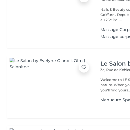
Nails & Beauty es
Coiffure . Depuis
au 25c Bd. ...
Massage Corp
Massage corp
Le Salon 
3c, Rue de Kehl
Welcome to LE SA
nature. When you walk through the doors of this beautiful salon,
you'll find yours..
Manucure Sp