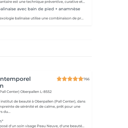
La réflexologie plantaire est une technique préventive, curative et manuelle. Cette technique millénaire non-invasive utilise les ressources naturelles de l'organisme et est reconnue par l'OMS (Organisation Mondiale de la Santé) comme une pratique de santé de soins complémentaires. Contre-indications: mycose ou blessure au pied.
balinaise avec bain de pied + anamnèse
La séance de réflexologie balinaise utilise une combinaison de pressions profondes, de mouvements de pétrissage, de tapotements et d'étirements doux pour détendre le corps. Les points de pression utilisés en réflexologie balinaise sont liés à des points d'acupuncture sur les méridiens de la médecine traditionnelle chinoise. La stimulation de ces points peut aider à libérer des blocages énergétiques et à rétablir l'équilibre du corps. Cette séance nous plonge dans la culture balinaise avec ses petits rituels comme l'utilisation du bain de pieds, d'encens ou d'huiles essentielles qui contribuent à créer une atmosphère sacrée et à renforcer l'expérience d'harmonie de l'organisme. La réflexologie balinaise est accessible à tous. Doux et tonique à la fois, il est dans le monde du massage celui qui enveloppe de relaxation les plus hésitants car il offre une très large variété de mouvements. La réflexologie balinaise peut se substituer à la réflexologie plantaire traditionnelle pour apporter un soin d'horizon différent ou un point de départ à tout traitement de réflexologie plantaire de type occidentale. *** La réflexologie balinaise inclut le massage des mollets. Veuillez porter un vêtement ample que vous pourrez remonter aisément jusqu'au genoux *** Bienfaits : - Soutenir et booster le principe d'auto-régulation de l'organisme - Apaisement du système nerveux, massage de détente profonde - Réduction du stress et de l'anxiété - Amélioration de la circulation sanguine - Soulagement des douleurs - Amélioration du sommeil - Soulagement des maux de tête - Amélioration des troubles digestifs - Renforcement du système immunitaire ... Contre-indications : - Fièvre, phase aigüe de maladie - Fracture, foulure, coupure, brûlure ou autre blessure du pied, ongle incarné, mycose - Durant le premier mois de grossesse
'Intemporel
766
en
(Pall Center)
Oberpallen L-8552
institut de beauté à Oberpallen (Pall Center), dans
reinte de sérénité et de calme, prêt pour une
s du...
n"
Ce pack est composé d'un soin visage Peau Neuve, d'une beauté des pieds et d'un massage "Escale à Marrakech" (1h de massage) Déconnection et expérience sensorielle Pour récupérer un homme zen :-)