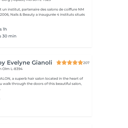
t un institut, partenaire des salons de coiffure NM
 2006, Nails & Beauty a inaugurée 4 instituts situés
s 1h
s 30 min
by Evelyne Gianoli
207
en
Olm L-8394
LON, a superb hair salon located in the heart of
.
a