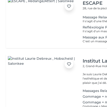
ESCAPE
28, rue de la pis
Massage Rela
Refléxologie P
Massage aux 
Institut 
2, Grand-Rue
Hob
Je suis Laurie D
l'esthétique et 
plaisir que j'ai dé.
Massages Rel
Gommage + ré
Gommage + m
Gommage + Mass