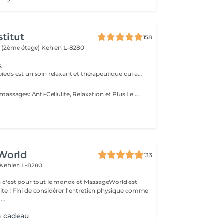
titut
158
 (2ème étage)
Kehlen L-8280
s
Le massage des pieds est un soin relaxant et thérapeutique qui apporte de nombreux bienfaits tant pour le corps que pour l'esprit. En stimulant des points spécifiques sur les pieds, il aide à réduire les tensions et améliore la circulation sanguine.
Les bienfaits des massages: Anti-Cellulite, Relaxation et Plus Le massage est une pratique ancestrale qui procure de nombreux bienfaits pour le corps et l'esprit. Selon la technique utilisée, il peut agir sur la détente, la circulation ou encore l'élimination des toxines. Le massage anti-cellulite : Il aide à réduire l'aspect peau d'orange en stimulant la circulation sanguine et lymphatique. Il favorise le drainage des toxines et améliore l'élasticité de la peau, la rendant plus ferme et plus lisse. Le massage de relaxation : Idéal pour relâcher les tensions et apaiser le stress, il procure une sensation de bien-être immédiate. Grâce à des mouvements lents et fluides, il détend les muscles et favorise un sommeil réparateur. Le massage drainant: Il active le système lymphatique et réduit la rétention d'eau, aidant ainsi à affiner la silhouette et à éliminer les toxines. Parfait pour les jambes lourdes ! Chaque type de massage a ses propres vertus et s'adapte aux besoins de chacun. Que ce soit pour retrouver une peau plus ferme, soulager les tensions ou simplement s'accorder un moment de bien-être, il y a un massage fait pour vous !
World
133
Kehlen L-8280
 c'est pour tout le monde et MassageWorld est
physique comme
...
n cadeau