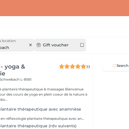
 location
Gift voucher
bach
- yoga &
Search
33
ie
Schwebach L-8561
plantaire thérapeutique & massages Bienvenue
ur des cours de yoga en plein coeur de la nature à
bo...
plantaire thérapeutique avec anamnèse
Première séance en réflexologie plantaire thérapeutique avec anamnèse approfondie. La réflexologie plantaire est une technique préventive, curative et manuelle. Cette technique millénaire non-invasive utilise les ressources naturelles de l'organisme et est reconnue par l'OMS (Organisation Mondiale de la Santé) comme une pratique de santé de soins complémentaires. Contre-indications: mycose ou blessure au pied.
lantaire thérapeutique (rdv suivants)