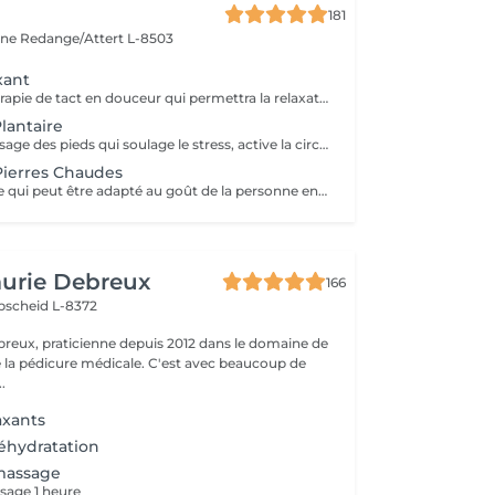
181
cine
Redange/Attert L-8503
xant
Il s'agit d'une thérapie de tact en douceur qui permettra la relaxation du corps. Cette technique est conseillée aux personnes qui veulent se débarrasser du stress du quotidien. BÉNÉFICES DU MASSAGE RELAXANT Favorise un sommeil plus profond ainsi qu'un état de bien-être, de paix, de calme et d'équilibre. Diminue les gènes localisés à plusieurs endroits du corps et décharge les zones qui sont chargées en tension Si votre souhait est de sortir de la routine journalière, alors le massage relaxant est fait pour vous.
lantaire
Il s'agit d'un massage des pieds qui soulage le stress, active la circulation corporelle et le système immunitaire. Cette méthode est contre-indiquée aux femmes enceintes. BÉNÉFICES DE LA RÉFLEXOLOGIE PODALE Promeut la relaxation et soulage le stress. Améliore la circulation sanguine en activant le système immunitaire. Les pieds sont une zone du corps souvent oubliée et maltraitée alors que grâce à eux nous avançons sur le long chemin de la vie qui nous mène à nos buts, à nos rêves ; il serait donc bon de les chouchouter eux aussi.
Pierres Chaudes
C'est un massage qui peut être adapté au goût de la personne en termes de pression , puisqu'il peut être effectué en douceur comme un massage relaxant ou il peut-être travaillé à un niveau plus profond, en décontractant les muscles, toujours avec l'utilisation de nos Pierres Chaudes sacrées.
Laurie Debreux
166
scheid L-8372
ebreux, praticienne depuis 2012 dans le domaine de
de la pédicure médicale. C'est avec beaucoup de
..
axants
hydratation
assage
age 1 heure