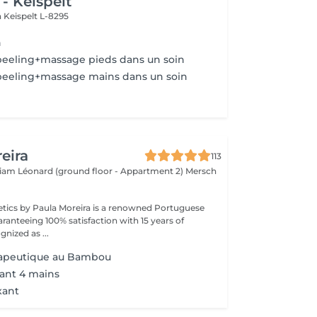
- Keispelt
n
Keispelt L-8295
n
eeling+massage pieds dans un soin
eeling+massage mains dans un soin
eira
113
lliam Léonard (ground floor - Appartment 2)
Mersch
tics by Paula Moreira is a renowned Portuguese
ranteeing 100% satisfaction with 15 years of
nized as ...
apeutique au Bambou
ant 4 mains
xant