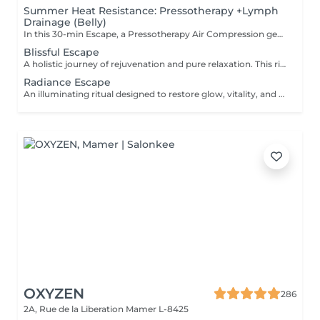
Summer Heat Resistance: Pressotherapy +Lymph
Drainage (Belly)
In this 30-min Escape, a Pressotherapy Air Compression gently tightens & relaxes the legs to boosts lymphatic drainage and reduces water retention. We add a Lymphatic Drainage Belly Massage to soothe tension and/or toxins caught in the tummy area. Your legs, and feet feel lighter, your body feels less bloated. This offer is available on Tuesday to Thursday from 10 to 3pm.
Blissful Escape
A holistic journey of rejuvenation and pure relaxation. This ritual begins with an anti-aging face massage, restoring radiance and vitality to the skin. A soothing head & scalp massage follows, melting away tension and calming the mind. The experience continues with a revitalizing foot scrub, completed by an indulgent foot and leg massage that stimulates circulation and brings balance to the whole body. A luxurious escape that blends beauty, relaxation, and renewal which leaves you in a state of true bliss.
Radiance Escape
An illuminating ritual designed to restore glow, vitality, and deep relaxation. Your journey begins with a rejuvenating anti-aging facial, which enhances skin radiance and promotes a youthful complexion. A revitalizing foot scrub follows, awakening the senses and preparing the body for total relaxation. The experience culminates in a full-body massage, releasing tension, soothing muscles, and harmonising the body and mind. A complete escape that unites beauty and well-being, leaving you radiant from head to toe.
OXYZEN
286
2A, Rue de la Liberation
Mamer L-8425