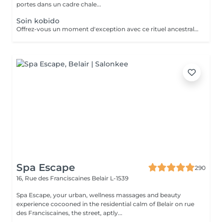
portes dans un cadre chale...
Soin kobido
Offrez-vous un moment d'exception avec ce rituel ancestral japonais. Le Kobido stimule la circulation, tonifie les muscles du visage et apporte un éclat naturel immédiat. Grâce à des manuvres précises et profondes, il détend les tensions, lisse les traits et procure une sensation de légèreté et de bien-être. Un soin complet qui illumine le visage tout en apaisant l'esprit.
Spa Escape
290
16, Rue des Franciscaines
Belair L-1539
Spa Escape, your urban, wellness massages and beauty
experience cocooned in the residential calm of Belair on rue
des Franciscaines, the street, aptly...