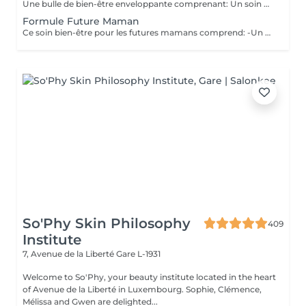
Une bulle de bien-être enveloppante comprenant: Un soin visage éclat d'une durée de 50 minutes adapté à votre type de peau (Nettoyage, gommage, extraction des comédons, massage visage, masque et crème de soin) Un massage relaxant du dos d'une durée de 20 minutes. Une manucure ( Limage, la pousse et coupe des cuticules, gommage et massage avec crème de soin)
Formule Future Maman
Ce soin bien-être pour les futures mamans comprend: -Un soin Visage Hydratant 60 minutes. -Une beauté des pieds -Un massage pré-natal 50 minutes -Un soin drainant des jambes 20 minutes Un petite bulle de bien-être à s'offrir ou se faire offrir. Possibilité de faire les soins le même jour, ou sur plusieurs jours.
So'Phy Skin Philosophy
409
Institute
7, Avenue de la Liberté
Gare L-1931
Welcome to So'Phy, your beauty institute located in the heart
of Avenue de la Liberté in Luxembourg. Sophie, Clémence,
Mélissa and Gwen are delighted...