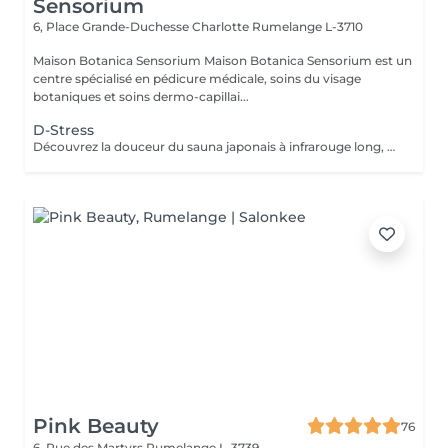
Sensorium
6, Place Grande-Duchesse Charlotte
Rumelange L-3710
Maison Botanica Sensorium Maison Botanica Sensorium est un
centre spécialisé en pédicure médicale, soins du visage
botaniques et soins dermo-capillai...
D-Stress
Découvrez la douceur du sauna japonais à infrarouge long, une chaleur enveloppante qui favorise une relaxation profonde, stimule la sudation naturelle et procure une véritable sensation de légèreté . Un rituel idéal pour relâcher les tensions, revitaliser le corps et apaiser l'esprit.
Pink Beauty
76
6, Rue des Martyrs
Rumelange L-3739