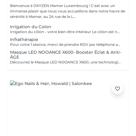
Bienvenue à OXYZEN Mamer Luxembourg ! C'est avec un
immense plaisir que nous vous accueillons dans notre havre de
sérénité à Mamer, au 2A rue de la L...
Irrigation du Colon
Irrigation du côlon - votre bien-être intérieur Le côlon est notre deuxième cerveau : pour une véritable harmonie, il est essentiel de prendre soin à la fois de son mental et de sa digestion. Une séance se déroule en deux temps : - Un échange personnalisé sur votre hygiène de vie, afin de vous donner des conseils alimentaires adaptés.( + ou - 30 minutes) - La séance d'irrigation ( + ou - 45 minutes), réalisée en douceur avec un appareil spécialisé, pour purifier et régénérer votre système digestif. Bienfaits : * Soulage ballonnements et lourdeurs * Améliore le transit * Élimine gaz et fermentations * Favorise une flore intestinale équilibrée * Apporte légèreté, vitalité et détente L'extérieur reflète l'intérieur : une peau lumineuse et un bien-être visible commencent par un côlon équilibré. Pour plus d'informations, consultez notre site : https://www.oxyzen.lu/massages/irrigation-du-colon.html
Infrathérapie
Pour votre 1 séance, merci de prendre RDV par téléphone afin que nous puissions définir ensemble le programme le plus adapté à vos attentes : +352 661 271 063 Infrathérapie Vital Dome une chaleur douce et profonde Souvent comparée au sauna, l'infrathérapie est différente : elle utilise les infrarouges longs (sans lumière, chaleur progressive). Résultat : une élimination jusqu'à 20 fois plus de toxines et metaux lourds qu'un sauna classique, tout en apportant confort et détente. Bienfaits : * Détox : élimine toxines et métaux lourds, relance le drainage, oxygène les tissus. * Beauté : raffermit, régénère la peau, atténue rides et cellulite. * Relaxation : réduit stress, tensions nerveuses et améliore le sommeil. * Sport : récupération, oxygénation musculaire, réduit courbatures et raideurs. * Santé : stimule l'immunité, apaise douleurs articulaires et rhumatismes. * Saisons : en hiver, réchauffe durablement et prévient les maux ; en été, soulage jambes lourdes et rétention d'eau. Avec ses 38 programmes personnalisés, l'infrathérapie s'adapte à vos besoins Cure conseillée : 1 à 2 séances par semaine pendant 5 semaines, puis 1 toutes les 1 à 2 semaines. Tarifs : séance 45 min 49€ | séance 60 min 59€ | forfaits disponibles : Séances de 45 min 5 séances : 200€ 10 séances : 350€ 20 séances : 600€ Séances de 60 min. 1 séance de 1h : 59€ 5 séances : 240€ 10 séances : 475€ 20 séances : 850€ Pour plus d'informations, consultez notre site : https://www.oxyzen.lu/massages/infratherapie.html
Masque LED NOOANCE X600- Booster Éclat & Anti-
ÂGE
Découvrez le Masque LED NOOANCE X600, une technologie de luminothérapie conçue pour améliorer l'éclat de la peau, stimuler le collagène et aider à réduire les signes de fatigue et de l'âge en seulement 10 minutes. Séance découverte : 15€ au lieu de 20€ Si vous testez le masque puis décidez de l'acheter chez OXYZEN MAMER : 10% de remise sur le masque NOOANCE X600 : 629,10€ au lieu de 699€ Séance découverte remboursée : -20€ 2 séances d'Infrathérapie offertes d'une valeur de 98€ Soit un avantage total de 187,90€ offert chez OXYZEN MAMER. L'association du Masque NOOANCE X600 et de l'Infrathérapie permet d'optimiser les résultats grâce à une meilleure stimulation et récupération cellulaire.