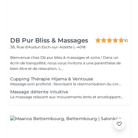
DB Pur Bliss & Massages
10
38, Rue d'Audun
Esch-sur-Alzette L-4018
Bienvenue chez Db pur bliss & massages et soins ! Dans un
écrin de tranquillité, nous vous invitons à une parenthèse de
bien-être et de relaxation. L...
Cupping Thérapie Hijama & Ventouse
Massage soin profond , favorisant la réarmonisation du corp et de l'esprit . Tensions musculaires , articulaires , régénération , améliore les défenses immunitaire . Soulage les douleurs chroniques de multiples maladies, tensions nerveuses , migraines. Et bien plus encore .
Massage détente intuitive
Le massage relaxant aux mouvements lents et enveloppants, idéal pour relâcher les tensions et apaiser l'esprit. .