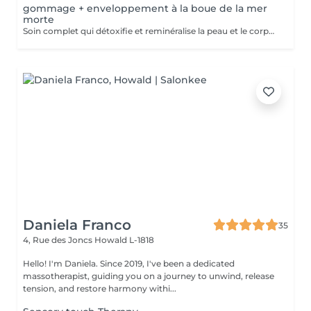
gommage + enveloppement à la boue de la mer
morte
Soin complet qui détoxifie et reminéralise la peau et le corps grâce à la boue de la Mer Morte. La peau sera plus lisse, plus douce, effet drainant grâce a l'application d'une crème en fin de soin.
Daniela Franco
35
4, Rue des Joncs
Howald L-1818
Hello! I'm Daniela. Since 2019, I've been a dedicated
massotherapist, guiding you on a journey to unwind, release
tension, and restore harmony withi...