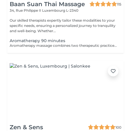
Baan Suan Thai Massage
115
34, Rue Philippe II
Luxembourg L-2340
Our skilled therapists expertly tailor these modalities to your
specific needs, ensuring a personalized journey to tranquility
and well-being. Whether...
Aromatherapy 90 minutes
Aromatherapy massage combines two therapeutic practices to create wonderful results. Aromatherapy is an ancient approach that provides a number of health and emotional benefits. Essential oils such as lavender, orange blossom, and peppermint offer unique effects to the senses. Massage uses pressure and touch to offer healing and stress relief by stimulating the lymphatic, circulatory, nervous, and musculoskeletal systems.
Zen & Sens
100