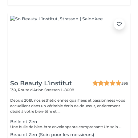
So Beauty L’institut
596
130, Route d'Arlon
Strassen L-8008
Depuis 2019, nos esthéticiennes qualifiées et passionnées vous
accueillent dans un véritable écrin de douceur, entièrement
dédié à votre bien-être et ...
Belle et Zen
Une bulle de bien-être enveloppante comprenant: Un soin du visage nettoyant et hydratant d'une durée de 60 minutes. (Démaquillage, gommage, extraction des comédons, massage visage, masque et crème de soin) Une manucure ( Limage, la pousse et coupe des cuticules, gommage et massage avec crème de soin. Base transparente comprise si souhaitée) Un massage relaxant des pieds ou des mains d'une durée de 20 minutes
Beau et Zen (Soin pour les messieurs)