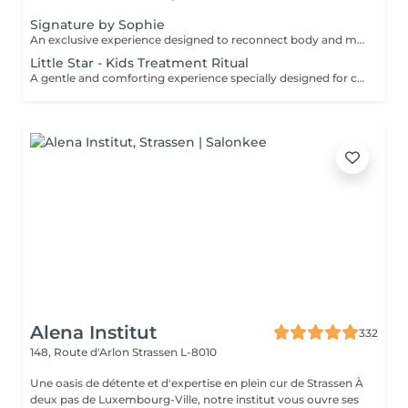
Signature by Sophie
An exclusive experience designed to reconnect body and mind. This signature treatment begins with a warm and soothing foot bath, inviting the body to slow down and release the first tensions. It continues with a deeply relaxing back massage, designed to relieve muscular tension, calm the nervous system and create a true sense of letting go. The experience then continues with a fully personalised facial, tailored to your skin's specific needs to cleanse, hydrate and restore comfort and radiance. At the heart of this ritual lies Sophie's signature massage, the KobiLift® : a precise and enveloping technique that stimulates, drains and firms the skin while enhancing its natural glow. Beyond visible results, this treatment brings a deep sense of balance, lightness and renewal. A suspended moment where time slows down, the mind relaxes and the body feels fully cared for. Ideal for those seeking deep relaxation, radiant skin and a true moment of reconnection.
Little Star - Kids Treatment Ritual
A gentle and comforting experience specially designed for children, introducing them to the pleasure of self-care in a safe and caring environment. You can choose the duration (60 or 90 minutes), and we create a personalised ritual adapted to their age, preferences and sensitivity. The experience may include a mini facial, a relaxing massage, a mini manicure or pedicure, with the option of nail polish application. Each session is designed as a playful and soothing moment, allowing children to discover well-being in a gentle way. The perfect introduction to self-care, respecting their pace and individual needs.
Alena Institut
332
148, Route d'Arlon
Strassen L-8010
Une oasis de détente et d'expertise en plein cur de Strassen À
deux pas de Luxembourg-Ville, notre institut vous ouvre ses