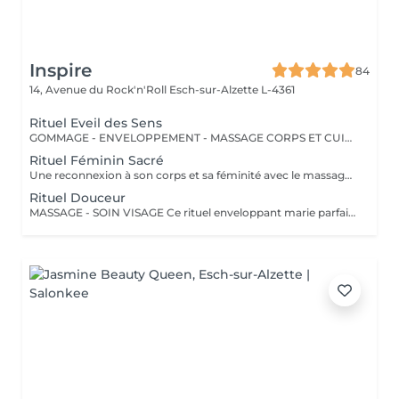
Inspire
84
14, Avenue du Rock'n'Roll
Esch-sur-Alzette L-4361
Rituel Eveil des Sens
GOMMAGE - ENVELOPPEMENT - MASSAGE CORPS ET CUIR CHEVELU Ce rituel sensoriel sublime votre peau et réveille vos sens. Un gommage délicat, suivi d'un enveloppement nourrissant, détendent le corps pendant qu'un massage du cuir chevelu apaise l'esprit. Le soin se poursuit avec un massage du corps de 30 minutes, pour une peau satiné, un esprit léger et un corps profondément relaxé.
Rituel Féminin Sacré
Une reconnexion à son corps et sa féminité avec le massage Babylonien. Un "massage émotionnel" réconfortant et enveloppant par ses manuvres ondulantes. Une huile naturelle au lotus sacré est utilisée pour sublimer la peau et le rituel se clôture par le tirage d'une carte dans l'oracle des Femmes Ancestrales pour recevoir leur message. Un véritable voyage à la rencontre de soi.
Rituel Douceur
MASSAGE - SOIN VISAGE Ce rituel enveloppant marie parfaitement détente corporelle et éclat du visage. Après un massage de 30 minutes pour relâcher les tensions, votre peau est choyée lors d'un soin visage complet, révélant sa lumière naturelle. Une bulle de douceur pour retrouver équilibre et sérénité.