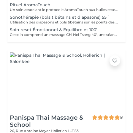
Rituel AromaTouch
Un soin associant le protocole AromaTouch aux huiles essentielles, un accompagnement personnalisé et un profond moment de détente pour favoriser l'équilibre et l'harmonie émotionnelle
Sonothérapie (bols tibétains et diapasons) 55´
Utilisation des diapasons et bols tibétains sur les points des méridiens de la médecine chinoise.
Soin reset Émotionnel & Equilibre et 100'
Ce soin comprend un massage Chi Nei Tsang 40', une séance de réflexologie plantaire de 30', suivi d'une Sonothérapie 30'.
Panispa Thai Massage &
16
School
26, Rue Antoine Meyer
Hollerich L-2153