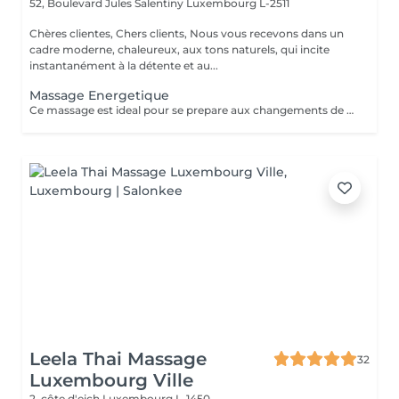
52, Boulevard Jules Salentiny
Luxembourg L-2511
Chères clientes, Chers clients, Nous vous recevons dans un
cadre moderne, chaleureux, aux tons naturels, qui incite
instantanément à la détente et au...
Massage Energetique
Ce massage est ideal pour se prepare aux changements de saison ,anti fatigue ,anti stress il vous permet de deposer vos bagages afin et de renouveler vos ernergies pour mieux aborder la saison nouvelle
Leela Thai Massage
32
Luxembourg Ville
2, côte d'eich
Luxembourg L-1450