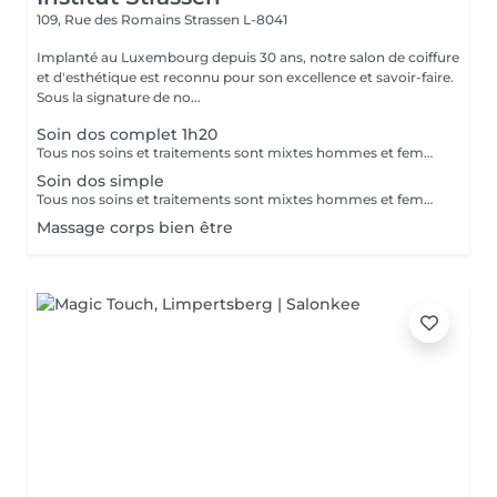
109, Rue des Romains
Strassen L-8041
Implanté au Luxembourg depuis 30 ans, notre salon de coiffure
et d'esthétique est reconnu pour son excellence et savoir-faire.
Sous la signature de no...
Soin dos complet 1h20
Tous nos soins et traitements sont mixtes hommes et femmes. Les traitements en cure sont valables six mois. Sur conseil de votre esthéticienne, des combinaisons de soins et de traitements sont possibles, afin d'obtenir un résultat optimal. Attention certain traitements nécessitent des explications préalables ainsi qu'une commande spécifique des coffrets et de soins personnalisés.
Soin dos simple
Tous nos soins et traitements sont mixtes hommes et femmes. Les traitements en cure sont valables six mois. Sur conseil de votre esthéticienne, des combinaisons de soins et de traitements sont possibles, afin d'obtenir un résultat optimal. Attention certain traitements nécessitent des explications préalables ainsi qu'une commande spécifique des coffrets et de soins personnalisés.
Massage corps bien être