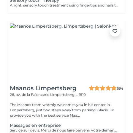
Sensory touch Therapy
A light, sensory touch treatment using fingertips and nails to promote deep relaxation, stress relief and overall well-being. This soothing touch complements conventional massage by gently stimulating the nervous system and enhancing calmness. 1 zone you can chose: Head Back Arms 3 zones is Head Back Arms.
Maanos Limpertsberg
694
26, av. de la Faïencerie
Limpertsberg L-1510
The Maanos team warmly welcomes you in his center in
Limpertsberg, just two steps away from parking 'Glacis'. To
provide you with the best service Maa...
Massages en entreprise
Service sur devis. Merci de nous faire parvenir votre demande à contact@maanos.com.