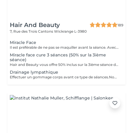
Hair And Beauty
189
7, Rue des Trois Cantons
Wickrange L-3980
Miracle Face
Il est préférable de ne pas se maquiller avant la séance. Avec un effet de lifting immédiat, ce massage facial draine, accentue les contours du visage et favorise la revitalisation naturelle de la peau. Il a pour fonction de drainer (poches,d'entretenir la jawline et d'entretenir un joli contour du visage. Avec des manoeuvres de drainage lymphatique et un massage très protocolaire cela permet d'obtenir un résultat aussi spécial que la version corporelle Renata Franca.
Miracle face cure 3 séances (50% sur la 3ième
séance)
Hair and Beauty vous offre 50% inclus sur la 3ième séance de votre abonnement
Drainage lympathique
Effectuer un gommage corps avant ce type de séances.Nous agissons sur la rétention d'eau,la cellulite aqueuse,adipeuse et fibreuse.Nous activons l'élimination des toxines accélerant la circulation de la lymphe et du sang. ..