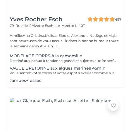
Yves Rocher Esch
497
79, Rue de l`Alzette
Esch-sur-Alzette L-4011
Amélie,Ana Cristina,Melissa,Elodie, Alexandra,Nadège et Maja
sont heureuses de vous accueillir dans la bonne humeur toute
la semaine de 9h30 à 18h . L...
MODELAGE CORPS-à la camomille
Destiné aux peaux à tendance grasse et sujettes aux imperfections, ce soin purifie votre dos. Les mains de notre experte nettoient minutieusement votre peau et procèdent à un gommage désincrustant. Votre dos est net et purifié en profondeur. Bénéfices : Votre dos est net et purifié en profondeur.
VAGUE BRETONNE aux algues marines 45min
Vous sentez votre corps et votre esprit s éveiller comme a la suite d un bain dans l OCEAN. Vous vous tonicité et leur confort. sentez légère et revitalisée. Vos jambes retrouvent leur tonicité et leur confort
Jambes+fesses