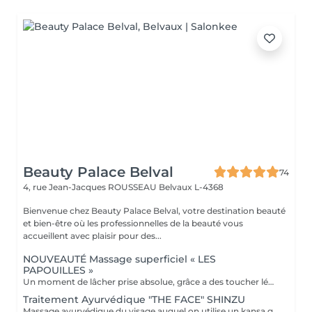
Beauty Palace Belval
74
4, rue Jean-Jacques ROUSSEAU
Belvaux L-4368
Bienvenue chez Beauty Palace Belval, votre destination beauté
et bien-être où les professionnelles de la beauté vous
accueillent avec plaisir pour des...
NOUVEAUTÉ Massage superficiel « LES
PAPOUILLES »
Un moment de lâcher prise absolue, grâce a des toucher léger axé sur la caresse et le frisson agréable. A l'aide de plumes, de mains expertes et d'ustensiles soigneusement choisis, ce massage superficiel invite à un voyage sensoriel. Subtil pour apaiser le mental, relâcher les tensions émotionnelles se reconnecter à son corps en toute douceur. Idéal pour les personnes aimant les papouilles.
Traitement Ayurvédique "THE FACE" SHINZU
Massage ayurvédique du visage auquel on utilise un kansa guérisseur de L'Inde. Celui-ci permet de rééquilibrer les énergies au corps, agit sur des points d'acupression pour améliorer la circulation, détendre les muscles, drainer, anti-stresse et raffermir l'ovale du visage. Résultats: *Détente *Peau lumineuse *Amélioration du tonus musculaire *Diminution des tensions faciales *Améliore les maux de tête *Anti-stress *Draine