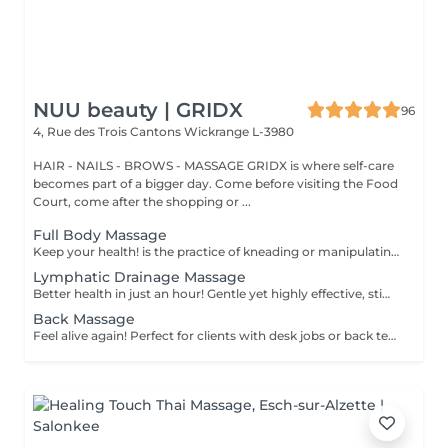
NUU beauty | GRIDX
96
4, Rue des Trois Cantons
Wickrange L-3980
HAIR - NAILS - BROWS - MASSAGE GRIDX is where self-care
becomes part of a bigger day. Come before visiting the Food
Court, come after the shopping or ...
Full Body Massage
Keep your health! is the practice of kneading or manipulating a person's muscles and other soft-tissue in order to reduce stress, reduce muscle pain, increase relaxation and improve the work of the immune system. Age restrictions: there are no age restrictions for this procedure. Post procedure recommendations: do not do sport and any sharp movements 2-3 hours after the procedure. Frequency: 1-2 times per week, 10 times in total. Repeat once in 3-6 months.
Lymphatic Drainage Massage
Better health in just an hour! Gentle yet highly effective, stimulates the body's lymphatic system to flush out toxins, reduce swelling, and enhance immunity. This technique uses light, rhythmic strokes to encourage natural drainage, making it perfect for reducing bloating, post-surgery care, and improving skin tone. A go-to for detox and wellness. Age restrictions: there are no age restrictions for this procedure. Post procedure recommendations: do not do sport and any sharp movements 2-3 hours after the procedure. Frequency: 1-2 times per week, 10 times in total. Repeat once in 3-6 months.
Back Massage
Feel alive again! Perfect for clients with desk jobs or back tension, focuses on relieving stress, tightness, and knots in the back and shoulders. Whether you suffer from chronic back pain or occasional tension, this treatment provides targeted relief and improved posture. Cupping therapy is an ancient healing technique that uses special cups to create gentle suction on the skin. This suction promotes blood flow, relieves muscle tension, reduces inflammation, and supports deep relaxation. The treatment can help release toxins, improve circulation, and ease chronic pain or stiffness. Age restrictions: there are no age restrictions for this procedure. Post procedure recommendations: do not do sport and any sharp movements for 2-3 hours after the procedure. Frequency: 1-2 times per week, 10 times in total. Repeat once in 3-6 months.