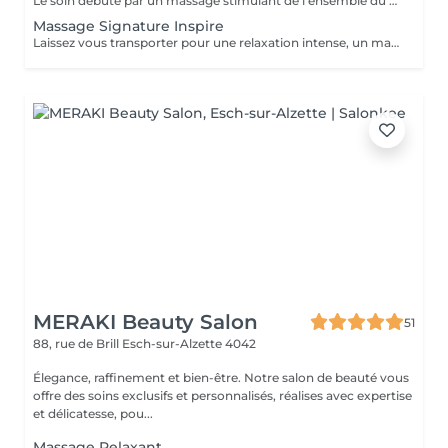
Le soin débute par un massage stimulant de l'ensemble du cuir chevelu afin d'activer la microcirculation et favoriser la vitalité du cheveu. Une huile botanique rafraîchissante est appliquée sur les racines pour purifier le cuir chevelu, apporter une agréable sensation de fraîcheur et contribuer à son équilibre naturel. Une seconde huile au Neem et Coco est ensuite travaillée sur les longueurs et les pointes afin de nourrir, assouplir et protéger la fibre capillaire face aux agressions estivales telles que le soleil, le vent ou les baignades. Les manuvres lentes, enveloppantes et répétitives procurent une profonde sensation de relâchement. Les tensions accumulées se dissipent progressivement tandis que le corps et l'esprit s'abandonnent à une détente profonde. Les cheveux retrouvent douceur, souplesse et éclat, tandis que le cuir chevelu bénéficie d'un véritable bain de fraîcheur. Une parenthèse de bien-être et de calme entre deux soirées terrasses au soleil !
Massage Signature Inspire
Laissez vous transporter pour une relaxation intense, un massage doux et enveloppant à l'huile d'amande douce et aux huiles essentielles Bio. Inspirez profondément, lâchez prise et libérez les tensions aux sons de la nature.
MERAKI Beauty Salon
51
88, rue de Brill
Esch-sur-Alzette 4042
Élegance, raffinement et bien-être. Notre salon de beauté vous
offre des soins exclusifs et personnalisés, réalises avec expertise
et délicatesse, pou...
Massage Relaxant