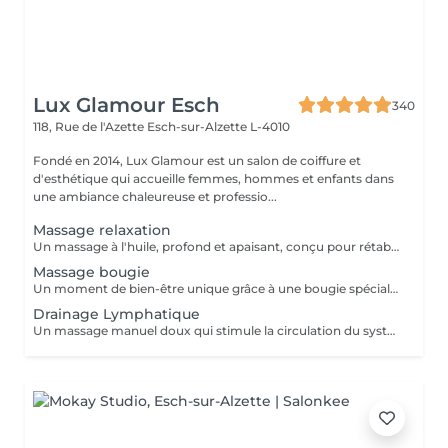
Lux Glamour Esch
340
118, Rue de l'Azette
Esch-sur-Alzette L-4010
Fondé en 2014, Lux Glamour est un salon de coiffure et
d'esthétique qui accueille femmes, hommes et enfants dans
une ambiance chaleureuse et professio...
Massage relaxation
Un massage à l'huile, profond et apaisant, conçu pour rétablir l'équilibre entre le corps et l'esprit. Il aide à réduire l'anxiété, soulager les tensions et les douleurs musculaires, tout en procurant une profonde sensation de bien-être. Un véritable moment de lâcher-prise pour retrouver calme, sérénité et énergie intérieure.
Massage bougie
Un moment de bien-être unique grâce à une bougie spécialement conçue pour la massage, dont la cire fond en une huile tiède et soyeuse. Ce massage procure une chaleur douce et enveloppante qui apaise les tensions, calme l'anxiété et aide à lutter contre la fatigue. Parfait pour les personnes stressées ou en quête de relaxation profonde.
Drainage Lymphatique
Un massage manuel doux qui stimule la circulation du système lymphatique, favorisant l'élimination des toxines et la réduction des gonflements (lympdèmes) causés par l'accumulation de la lymphe. Idéal pour améliorer la circulation, détoxiquer l'organisme et soulager la sensation de jambes lourdes.