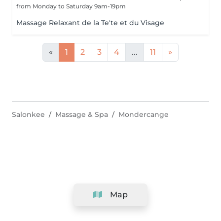
from Monday to Saturday 9am-19pm
Massage Relaxant de la Te'te et du Visage
«
1
2
3
4
...
11
»
Salonkee
Massage & Spa
Mondercange
Map