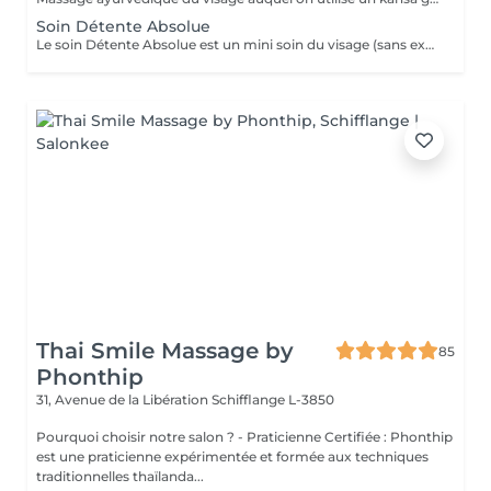
Soin Détente Absolue
Le soin Détente Absolue est un mini soin du visage (sans extraction des points noirs) et un massage du corps d'une durée totale de 1h30. On commence par un massage relaxant sur la face arrière, jambes puis dos. Face avant mini soin visage (nettoyant + gommage #FACE PERFECTION) massage du décolleté, du visage et pendant la pose du masque, on effectue un massage relaxant sur les jambes et pieds. Un soin cocooning tout en douceur.
Thai Smile Massage by
85
Phonthip
31, Avenue de la Libération
Schifflange L-3850
Pourquoi choisir notre salon ? - Praticienne Certifiée : Phonthip
est une praticienne expérimentée et formée aux techniques
traditionnelles thaïlanda...