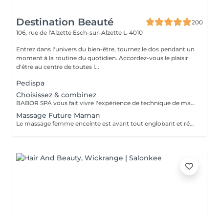
Destination Beauté
200
106, rue de l'Alzette
Esch-sur-Alzette L-4010
Entrez dans l'univers du bien-être, tournez le dos pendant un
moment à la routine du quotidien. Accordez-vous le plaisir
d'être au centre de toutes l...
Pedispa
Choisissez & combinez
BABOR SPA vous fait vivre l'expérience de technique de massage grâce à des arômes délicats, des textures caressantes et des soins efficaces. Que voulez-vous ressentir ? Décidez vous même! SHAPING FOR BODY - Modèle mes sens. Définit une silhouette séduisante et affinée. ENERGIZING LIME MANDARIN - Eveille mes sens. Met tous les sens en éveil et apporte vivacité à la peau. RELAXING LAVENDER MINT - Relaxe mes sens. Caresse la peau et apporte une peau intérieure totale. BALANCING CASHMERE WOOD - Renforce mes sens. Apporte force intérieure et une peau plus résistante.
Massage Future Maman
Le massage femme enceinte est avant tout englobant et réconfortant. Ce massage utilise des techniques spécifiques permettant de soulager les tensions musculaires particulières pendant la grossesse.