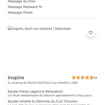
Massage du Dos
Massage Relaxant 1h
Massage Pieds
Inspire
83
14, Avenue du Rock'n'Roll
Esch-sur-Alzette L-4361
Escale Pieds Légers & Relaxation
Un rituel rafraîchissant et relaxant spécialement conçu pour délasser les pieds et offrir une profonde sensation de détente à l'ensemble du corps ! Le bain de pieds aux sels d'Epsom enrichis en plantes aromatiques purifiantes et apaisantes invite à relâcher les tensions accumulées tout en procurant une agréable sensation de fraîcheur. Un gommage naturel est ensuite réalisé afin d'exfolier la peau, stimuler la microcirculation et réveiller les zones réflexes présentes sous les pieds. Le rituel se poursuit par un massage profondément relaxant associant manuvres enveloppantes et quelques points inspirés de la réflexologie plantaire. Réalisé à l'aide d'une huile naturelle aux notes fraîches et vivifiantes, ce massage favorise la détente générale et apaise le mental. Une bulle de bien-être pour ralentir, se recentrer et repartir du bon pied !
Escale Vitalité & Détente du Cuir Chevelu