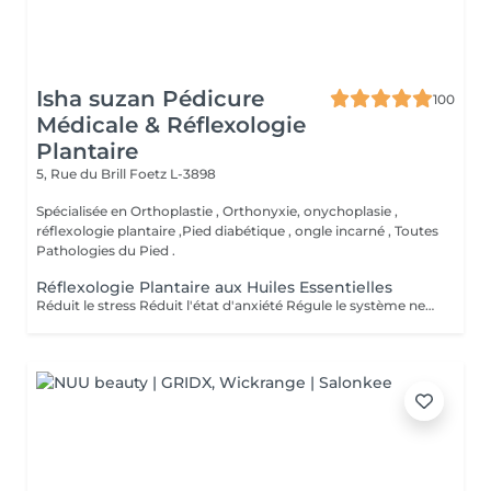
Isha suzan Pédicure
100
Médicale & Réflexologie
Plantaire
5, Rue du Brill
Foetz L-3898
Spécialisée en Orthoplastie , Orthonyxie, onychoplasie ,
réflexologie plantaire ,Pied diabétique , ongle incarné , Toutes
Pathologies du Pied .
Réflexologie Plantaire aux Huiles Essentielles
Réduit le stress Réduit l'état d'anxiété Régule le système nerveux et hormonal Soulagé les tensions Soulagé la douleur Active la circulation sanguine et lymphatique Aide à la récupération post opératoire Revitalisé les énergies Aide à l'élimination des toxines, toxiques et cristaux d'acide urique Favorise la relaxation général Améliorer la qualité du sommeil Améliorer le système immunitaire