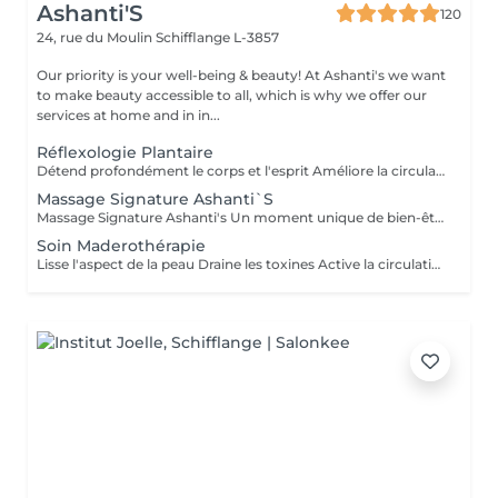
Ashanti'S
120
24, rue du Moulin
Schifflange L-3857
Our priority is your well-being & beauty! At Ashanti's we want
to make beauty accessible to all, which is why we offer our
services at home and in in...
Réflexologie Plantaire
Détend profondément le corps et l'esprit Améliore la circulation sanguine et lymphatique Aide à éliminer les tensions et les blocages énergétiques Renforce le système immunitaire Idéal pour : se ressourcer, apaiser le mental et réharmoniser le corps naturellement
Massage Signature Ashanti`S
Massage Signature Ashanti's Un moment unique de bien-être, entièrement personnalisé selon vos besoins. Notre praticienne se tient au plus proche du client, à l'écoute de chaque tension et chaque zone sensible. Ce massage est conçu pour identifier et libérer les points de tension sur le corps, favoriser la relaxation profonde et rétablir l'harmonie physique et mentale. Caractéristiques : Approche sur-mesure selon votre état et vos besoins Techniques combinées pour soulager les tensions musculaires Accent sur les points de stress et zones sensibles Relaxation totale et sensation de légèreté après la séance Résultat : un corps détendu, revitalisé et une sensation de sérénité durable
Soin Maderothérapie
Lisse l'aspect de la peau Draine les toxines Active la circulation lymphatique Tonifie et redessine les contours du corps