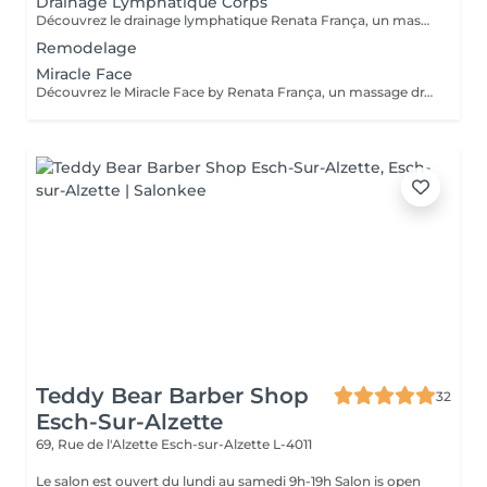
Drainage Lymphatique Corps
Découvrez le drainage lymphatique Renata França, un massage unique aux résultats visibles dès la première séance. Grâce à une technique spécifique et des manuvres rythmées; il favorise l'élimination des toxines, diminue la rétention d'eau, sculpte la silhouette et procure une profonde sensation de bien-être. Prenez soin de votre corps et ressentez un véritable renouveau! Contre-indications: phlébites, troubles cardiaques, maladies graves, infections en cours, grossesse sans avis médical. Fréquence recommandée: La fréquence des soins va dépendre de votre métabolisme, ainsi que de vos attentes. Un bilan sera fait lors de notre 1er rendez-vous afin de répondre au mieux à vos besoins.
Remodelage
Miracle Face
Découvrez le Miracle Face by Renata França, un massage drainant du visage à l'effet liftant naturel. Grâce à des techniques exclusives, il dégonfle, redessine et illumine votre visage dès la première séance. Fréquence recommandée: En cure: 1 à 2 séances par semaine pendant 4 semaines pour un effet liftant et drainant maximal En entretien: 1 séance toutes les 3 à 4 semaines pour conserver l'éclat et la tonicité Ponctuellement: avant un évènement, pour un effet bonne mine immédiat
Teddy Bear Barber Shop
32
Esch-Sur-Alzette
69, Rue de l'Alzette
Esch-sur-Alzette L-4011
Le salon est ouvert du lundi au samedi 9h-19h Salon is open