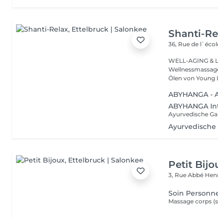
Shanti-Re
36, Rue de l`écol
WELL-AGING & Longevity ayurved
Wellnessmassage
Ölen von Young 
ABYHANGA - A
ABYHANGA Int
Ayurvedische
Petit Bijo
3, Rue Abbé Henr
Soin Personn
Massage corps (s