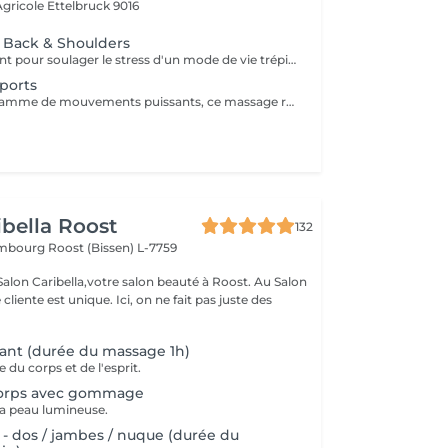
 Agricole
Ettelbruck 9016
f Back & Shoulders
Massage pénétrant pour soulager le stress d'un mode de vie trépidant ciblant les zones à problèmes de tension et des tissus et muscles conjonctifs du dos raides ou tendus.
ports
Englobant une gamme de mouvements puissants, ce massage revigorant combine un massage suédois classique avec des techniques de compression et de points de déclenchement pour réduire la douleur. Réchauffant le corps, il stimule les muscles des cuisses, des épaules, des bras et du dos. Idéal pour les sportifs et les personnes souffrant de tensions
ibella Roost
132
xembourg
Roost (Bissen) L-7759
n Caribella,votre salon beauté à Roost. Au Salon
nique. Ici, on ne fait pas juste des
ant (durée du massage 1h)
du corps et de l'esprit.
corps avec gommage
e la peau lumineuse.
 - dos / jambes / nuque (durée du