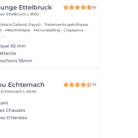
unge Ettelbruck
97
Jean
Ettelbruck L-9052
 (Maria Galland, Payot) - Traitements spécifiques
ift - Mésothérapie - Microneedling - Colplasma -
 ...
ique 50 min
détente
pochons 55min
ou Echternach
77
e
Echternach L-6440
xant
res Chaudes
es D'Herbes