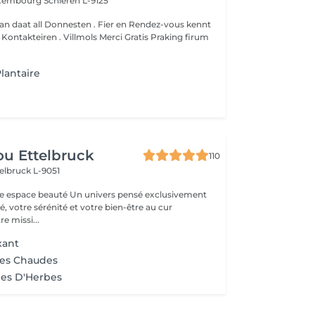
Luxembourg
Schieren L-9125
an daat all Donnesten . Fier en Rendez-vous kennt
um
lantaire
u Ettelbruck
110
elbruck L-9051
 Un univers pensé exclusivement
, votre sérénité et votre bien-être au cur
e missi...
xant
res Chaudes
es D'Herbes