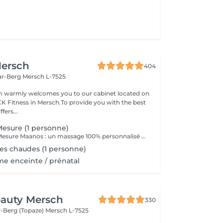
ersch
404
ar-Berg
Mersch L-7525
 warmly welcomes you to our cabinet located on
 CK Fitness in Mersch.To provide you with the best
fers...
esure (1 personne)
Le Massage Sur Mesure Maanos : un massage 100% personnalisé en fonction de vos besoins et de vos envies !
es chaudes (1 personne)
e enceinte / prénatal
eauty Mersch
330
-Berg (Topaze)
Mersch L-7525