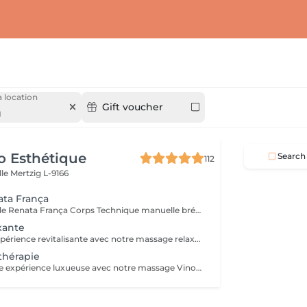
 location
Gift voucher
g
o Esthétique
Search
112
lle
Mertzig L-9166
ata França
Drainage Méthode Renata França Corps Technique manuelle brésilienne reconnue pour ses résultats immédiats. Grâce à des manuvres fermes et rythmées, ce soin stimule le système lymphatique, aide à éliminer les toxines et réduit la rétention d'eau. Bienfaits : Jambes légères dès la première séance Réduction des gonflements Silhouette visiblement affinée Sensation de bien-être et de légèreté Idéal en cure pour des résultats durables. Miracle Touch Visage Métode Renata França Soin facial drainant et remodelant offrant un effet lifting naturel immédiat. Il décongestionne le visage, réduit les poches et redonne éclat et fraîcheur à la peau. Bienfaits : Réduction des poches et cernes Visage plus lumineux et reposé Effet liftant naturel Détente profonde Parfait avant un événement ou en cure régulière.
xante
Profitez d'une expérience revitalisante avec notre massage relaxant de 40, 60 ou 90 minutes. Nos esthéticiennes utiliseront des techniques douces pour soulager les tensions musculaires, procurant une sensation de tranquillité. Le temps de préparation et d'installation de la cliente est inclus dans la période choisie, garantissant que chaque minute soit consacrée à votre bien-être. Profitez de ce moment pour rajeunir corps et esprit.
thérapie
Plongez dans une expérience luxueuse avec notre massage Vinothérapie de 40, 60 ou 90 minutes. Nos Esthetcienne experts utiliseront des techniques spécifiques, combinant les bienfaits du raisin pour apaiser vos muscles et offrir une sensation de détente profonde. Le temps de préparation et d'installation de la cliente est inclus dans la durée sélectionnée, garantissant une expérience dédiée à votre bien-être. Laissez-vous emporter par ce moment de délice, revitalisant à la fois votre corps et votre esprit.