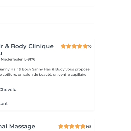
r & Body Clinique
10
u
n
Niederfeulen L-9176
dy Sanny Hair & Body vous propose
ce coiffure, un salon de beauté, un centre capillaire
 Chevelu
xant
hai Massage
148