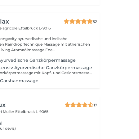
lax
52
e agricole
Ettelbruck L-9016
ische und indische
n Raindrop Technique Massage mit ätherischen
Living Aromaölmassage Ene...
yurvedische Ganzkörpermassage
ensiv Ayurvedische Ganzkörpermassage
Ayurvedische Ganzkörpermassage mit Kopf- und Gesichtsmassage, entspannendem Fussbad : Die « Königin » der Massagen
 Garshanmassage
ux
17
i Muller
Ettelbruck L-9065
el
ur devis)