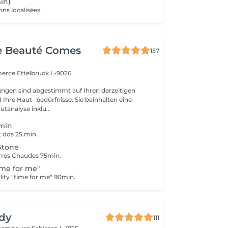
in)
ons localisées.
e Beauté Comes
157
merce
Ettelbruck L-9026
ngen sind abgestimmt auf Ihren derzeitigen
Ihre Haut- bedürfnisse. Sie beinhalten eine
utanalyse inklu...
.min
t dos 25.min
Stone
rres Chaudes 75min.
time for me"
lity "time for me" 90min.
dy
111