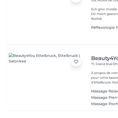
139, Route de 
Ech ginn mobile 
Dir mech gearen Kontakteiren . Villmols Merci Gratis Praking fir
Buttek
Réflexologie P
Beauty4Yo
71, Grand Rue
Ett
À propos de votre espace beauté
pour votre beauté
d'Ettelbruck. Notr
Massage Rela
Massage Pier
Massage Poch