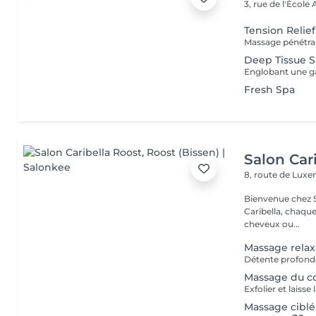
3, rue de l'École
Tension Relie
Deep Tissue S
Fresh Spa
Salon Car
8, route de Lu
Bienvenue chez Salo
Caribella, chaque cliente est u
cheveux ou...
Massage relax
Détente profonde 
Massage du 
Exfolier et laiss
Massage ciblé