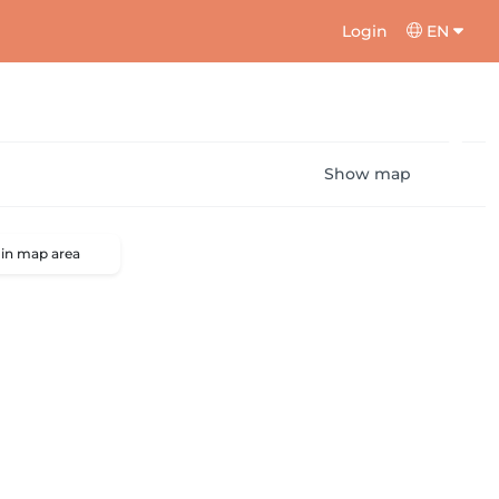
Login
EN
Show map
 in map area