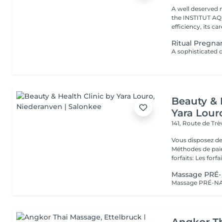
A well deserved 
the INSTITUT AQU
efficiency, its care
Ritual Pregn
Beauty & 
Yara Lour
141, Route de Tr
Vous disposez de
Méthodes de paiement
forfaits: Les forfait
Massage PRÉ-