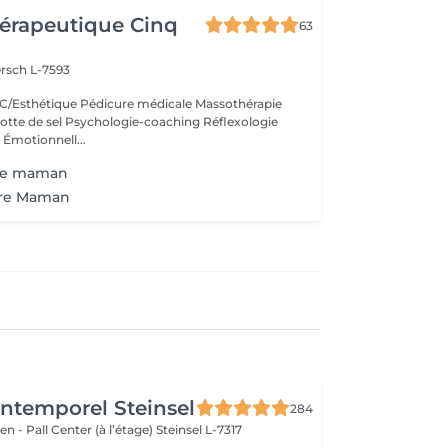
érapeutique Cinq
63
rsch L-7593
/Esthétique Pédicure médicale Massothérapie
otte de sel Psychologie-coaching Réflexologie
 Émotionnell...
ure maman
ure Maman
'Intemporel Steinsel
284
en - Pall Center (à l’étage)
Steinsel L-7317