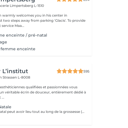
encerie
Limpertsberg L-1510
 warmly welcomes you in his center in
st two steps away from parking 'Glacis'. To provide
 service Maa...
e enceinte / pré-natal
sage
 femme enceinte
L’institut
595
on
Strassen L-8008
 esthéticiennes qualifiées et passionnées vous
 un véritable écrin de douceur, entièrement dédié à
...
Natale
Le massage prénatal peut avoir lieu tout au long de la grossesse (dès 3 mois). Il a des vertus relaxantes et hydratantes et permet aussi d'améliorer les sensations de jambes lourdes et les petits maux de dos. Aucune contre-indication médicale n'existe.