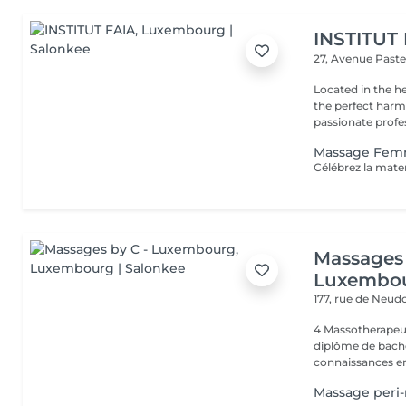
INSTITUT
27, Avenue Past
Located in the h
the perfect harmony 
passionate profes
Massage Fem
Massages 
Luxembo
177, rue de Neud
4 Massotherapeu
diplôme de bache
connaissances en
Massage peri-