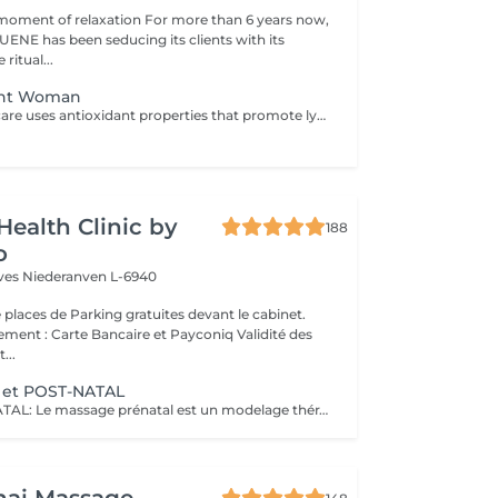
moment of relaxation For more than 6 years now,
ENE has been seducing its clients with its
 ritual...
ant Woman
A sophisticated care uses antioxidant properties that promote lymphatic draining, reinforcing the circulation and providing a sensation of pleasure and wellbeing. A moment of total relaxation between mother and baby, leaving your skin incredibly soft and comfortable. scrub + body wrap anti stretchmark + specific massage
Health Clinic by
188
o
èves
Niederanven L-6940
 places de Parking gratuites devant le cabinet.
 : Carte Bancaire et Payconiq Validité des
...
 et POST-NATAL
Massage PRÉ-NATAL: Le massage prénatal est un modelage thérapeutique spécialement conçu pour accompagner les femmes enceintes à travers leur grossesse et les bouleversements que celle-ci occasionne sur leur corps et leur psyché : pendant neuf mois, le corps subit, en effet, des changements extrêmement éprouvants que le massage prénatal peut atténuer. Relaxant et réconfortant, le massage prénatal permet à la fois de soulager le mental, la fatigue, mais aussi le physique grâce à des techniques douces de modelage qui vont venir stimuler les muscles et les articulations, améliorer la posture ou encore favoriser la circulation sanguine et lymphatique, très impactées lors de la grossesse. Le massage prénatal se pratique à partir du 4ème mois de grossesse. Massage POST-NATAL: Le massage post-natal est une pratique qui existe depuis des millénaires ayant pour but de soutenir et réconforter les nouvelles mamans dans leur période post-accouchement. Il s'agit d'un type de massage spécialement conçu pour répondre aux besoins émotionnels et physiques des femmes après la naissance du nouveau-né. Le massage offre de nombreux bienfaits, tant sur le plan psychologique que physique, ce qui constitue une source solide au rétablissement et à la relaxation de la mère.