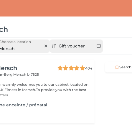
ch
Choose a location
Gift voucher
Mersch
ersch
Search
404
ar-Berg
Mersch L-7525
 warmly welcomes you to our cabinet located on
 CK Fitness in Mersch.To provide you with the best
fers...
e enceinte / prénatal