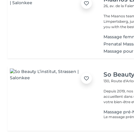
26, av. de la Faï
The Maanos team
Limpertsberg, ju
you with the best
Massage femm
Prenatal Mas
Massage pour
So Beauty 
130, Route d'Arl
Depuis 2019, nos
accueillent dans
votre bien-être et 
Massage pré-