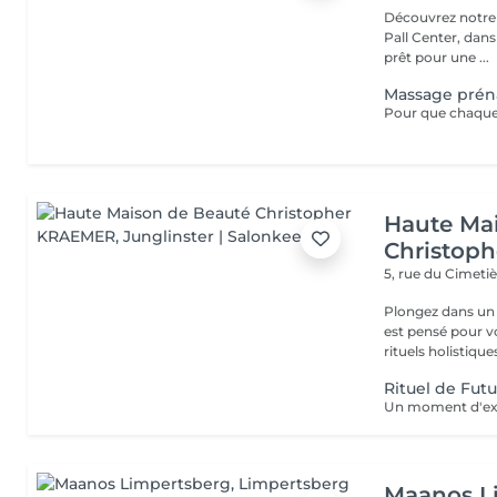
Découvrez notre i
Pall Center, dan
prêt pour une ...
Massage préna
Haute Ma
Christop
5, rue du Cimeti
Plongez dans un 
est pensé pour v
rituels holistiques
Rituel de Fu
Maanos L