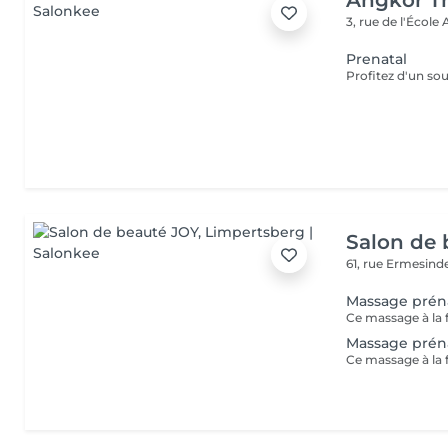
Angkor T
3, rue de l'École
Prenatal
Salon de 
61, rue Ermesind
Massage préna
Massage préna