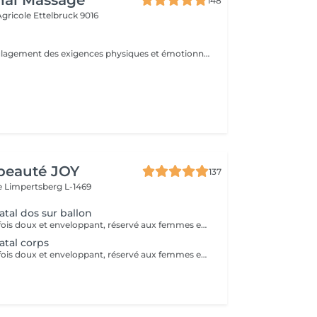
hai Massage
148
 Agricole
Ettelbruck 9016
Profitez d'un soulagement des exigences physiques et émotionnelles de la grossesse. Ce massage de grossesse doux soulagera l'inconfort, réduira l'enflure et aidera à réduire le stress. Sentez-vous glisser dans un état de relaxation calme pendant que notre thérapeute qualifiée utilise un toucher plus léger, en se concentrant sur les zones de votre corps les plus vulnérables au changement pendant la grossesse. Attention ! Ce massage est toutefois déconseillé les 3 premiers mois et le dernier mois de grossesse.
beauté JOY
137
e
Limpertsberg L-1469
tal dos sur ballon
Ce massage à la fois doux et enveloppant, réservé aux femmes enceintes dès le 3ème mois de grossesse . Il permettra de vous détendre des tensions occasionnées par votre grossesse . Ne laissez pas la fatigue et les courbatures vous empêcher de profiter de ce beau moment .
tal corps
Ce massage à la fois doux et enveloppant, réservé aux femmes enceintes dès le 3ème de grossesse . Il permettra de vous détendre des tensions occasionnées par votre grossesse . Ne laissez pas la fatigue et les courbatures vous empêcher de profiter de ce beau moment .