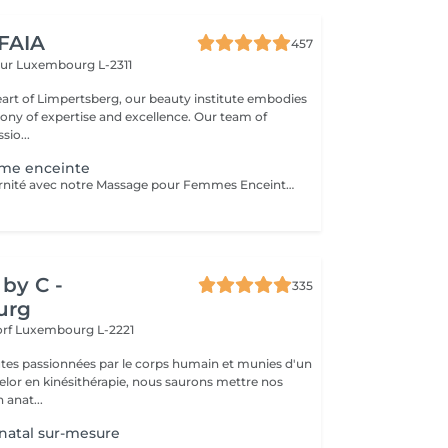
 FAIA
457
eur
Luxembourg L-2311
eart of Limpertsberg, our beauty institute embodies
of expertise and excellence. Our team of
sio...
me enceinte
Célébrez la maternité avec notre Massage pour Femmes Enceintes. Conçu spécialement pour les futures mamans, ce massage offre une parenthèse de bien-être et de soulagement. Nos thérapeutes expérimentés utilisent des techniques douces pour apaiser les maux de dos, les tensions et les jambes fatiguées qui accompagnent souvent la grossesse. Vous serez choyée dans un environnement paisible, garantissant un moment de détente pour vous et votre bébé. Offrez-vous ce moment précieux de détente pour vous sentir choyée, détendue et prête à embrasser chaque instant de votre grossesse en toute sérénité
by C -
335
urg
orf
Luxembourg L-2221
tes passionnées par le corps humain et munies d'un
lor en kinésithérapie, nous saurons mettre nos
 anat...
natal sur-mesure