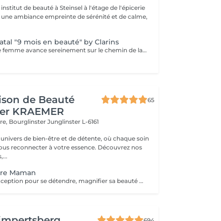
nstitut de beauté à Steinsel à l'étage de l'épicerie
s une ambiance empreinte de sérénité et de calme,
tal "9 mois en beauté" by Clarins
Pour que chaque femme avance sereinement sur le chemin de la maternité, Clarins a mis au point un Soin cocooning qui décontracte les tensions, allège les jambes, améliore l'élasticité de la peau et aide à prévenir les marques de grossesse.
ison de Beauté
65
her KRAEMER
ère, Bourglinster
Junglinster L-6161
univers de bien-être et de détente, où chaque soin
ous reconnecter à votre essence. Découvrez nos
,...
ture Maman
Un moment d'exception pour se détendre, magnifier sa beauté naturelle, et faire une rencontre avec bébé avant l'heure. Des soins énergétiques seront prodigués afin d'équilibrer énergétiquement son corps, que ce soit au cours de la grossesse ou bien dans les derniers instants avant l'accouchement. Le Bain sacré Rituel de purification, équilibrage énergétique et séance de magnétisme. Méditation guidée, séance de sophrologie. Hammam crânien et facial Massage crânien Rituel de la cascade Rinçage avec une infusion de plantes Ne comprend pas le séchage des cheveux.
impertsberg
694