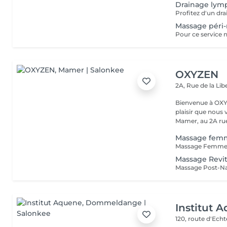
Drainage lym
Massage péri-
OXYZEN
2A, Rue de la Lib
Bienvenue à OXYZEN Mam
plaisir que nous 
Mamer, au 2A rue 
Massage fem
Massage Revit
Institut 
120, route d'Ech