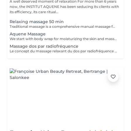
A well deserved moment of relaxation For more than 6 years
now, the INSTITUT AQUENE has been seducing its clients with
its efficiency, its care ritual...
Relaxing massage 50 min
Traditional massage is a comprehensive manual massage for complete relaxation of the body. This is a unique massage that is created from several techniques for those seeking a simple, effective massage and quickly bringing comfort, relaxation and well-being.
Aquene Massage
We start with body wrap for moisturizing the skin and massage (like relaxing massage)
Massage dos par radiofréquence
Le concept du massage relaxant du dos par radiofréquence proposé par NANNIC est une approche innovante qui allie détente profonde et soin technologique avancé. Grâce à l'utilisation de la radiofréquence, ce massage permet de chauffer en douceur les tissus cutanés et sous-cutanés, favorisant une relaxation musculaire optimale tout en stimulant la microcirculation. Cette méthode procure un double bénéfice: -Bien-être immédiat -Soin en profondeur Le massage relaxant du dos par radiofréquence NANNIC est idéal pour les personnes recherchant une expérience de détente haut de gamme associée aux bienfaits esthétiques visibles. C'est un véritable moment de soin holistique, à la fois apaisant pour l'esprit et régénérant pour le corps.