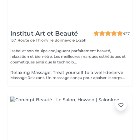
Institut Art et Beauté
427
137, Route de Thionville
Bonnevoie L-2611
Isabel et son équipe conjuguent parfaitement beauté,
relaxation et bien-être. Les meilleures marques esthétiques et
cosmétiques ainsi que la technolo...
Relaxing Massage: Treat yourself to a well-deserve
Massage Relaxant. Un massage conçu pour apaiser le corps et l'esprit, soulager les tensions et vous offrir un moment de pure détente pour homme et femme, Détente Musculaire : Les mouvements doux et enveloppants relâchent les tensions accumulées, offrant une sensation de légèreté et de bien-être physique. Revitalisation de l'Esprit : Un massage relaxant aide à clarifier les pensées et à retrouver une paix intérieure, indispensable pour affronter le quotidien avec sérénité. Réduction du Stress : Les massages relaxants permettent de diminuer les niveaux de stress en induisant une profonde relaxation et en équilibrant les émotions. Amélioration du Sommeil : En relaxant les muscles et en calmant l'esprit, ces massages favorisent un sommeil réparateur et de meilleure qualité. Praticiennes Qualifiées : Sont spécialisés dans les techniques de relaxation pour vous offrir une expérience relaxante. Ambiance Apaisante : Profitez d'un environnement calme idéal pour une évasion . Adapté à Tous : Que vous soyez un homme ou une femme, nos massages sont personnalisés pour répondre à vos besoins spécifiques. Accordez-vous un moment de paix et de détente car personne ne le mérite plus que vous.