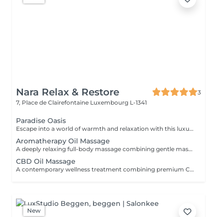
Nara Relax & Restore
3
7, Place de Clairefontaine
Luxembourg L-1341
Paradise Oasis
Escape into a world of warmth and relaxation with this luxurious wellness ritual. Combining a 90-minute Hot Stone Massage with a 30-minute Thai Foot Reflexology treatment, this package helps release deep muscular tension, improve circulation, and restore a sense of balance from head to toe. Includes: Hot Stone Massage 90 min Thai Foot Reflexology 30 min
Aromatherapy Oil Massage
A deeply relaxing full-body massage combining gentle massage techniques with carefully selected aromatic essential oils. The soothing aromas and flowing movements help ease muscle tension, reduce stress, calm the mind, and promote a lasting sense of well-being.
CBD Oil Massage
A contemporary wellness treatment combining premium CBD-infused oils with relaxing massage techniques. Designed for those seeking a peaceful pause from a busy lifestyle, this treatment helps soften muscular tension and encourages deep physical comfort.
New