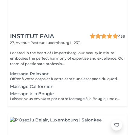
INSTITUT FAIA
458
27, Avenue Pasteur
Luxembourg L-2311
Located in the heart of Limpertsberg, our beauty institute
embodies the perfect harmony of expertise and excellence. Our
team of passionate professio...
Massage Relaxant
Offrez à votre corps et à votre esprit une escapade du quotidien avec notre Massage Relaxant. Conçu pour apaiser les muscles tendus et l'esprit agité, ce massage est une invitation à la tranquillité. Les gestes doux et enveloppants vous plongent dans un état de détente profonde, éliminant le stress et favorisant une relaxation totale. Laissez-vous dorloter, ressourcez-vous et repartez avec un sourire apaisé.
Massage Californien
Massage à la Bougie
Laissez-vous envoûter par notre Massage à la Bougie, une expérience sensorielle unique. La chaleur douce et apaisante de la cire fondue associée à des mouvements délicats vous transporte dans un cocon de relaxation. Vos sens seront comblés par les parfums apaisants de nos bougies spécialement conçues. Plongez dans un état de béatitude et ressortez avec une peau soyeuse et un esprit apaisé.