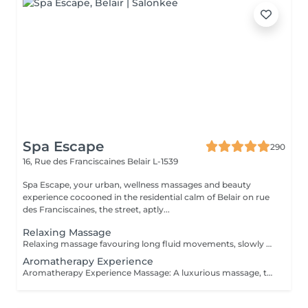
Spa Escape
290
16, Rue des Franciscaines
Belair L-1539
Spa Escape, your urban, wellness massages and beauty
experience cocooned in the residential calm of Belair on rue
des Franciscaines, the street, aptly...
Relaxing Massage
Relaxing massage favouring long fluid movements, slowly enveloping your body for profound calm of your body and mind. No detailed muscle work is involved. The massage commences with an essential oil foot refresher which is necessary to release tension. *Light to medium pressure.
Aromatherapy Experience
Aromatherapy Experience Massage: A luxurious massage, tailored to your specific needs, starts with a consultation and the use of individually chosen essential oil blends. The carefully applied massage pressures will stimulate the nervous system and with other Swedish massage and neuro-muscular techniques that is either relaxing or energising, you will feel deeply relaxed and recharged. The massage commences with an essential oil foot refresher which is necessary to release tension. The 90 minute program incorporates a foot bath. *Medium to slightly strong pressure.