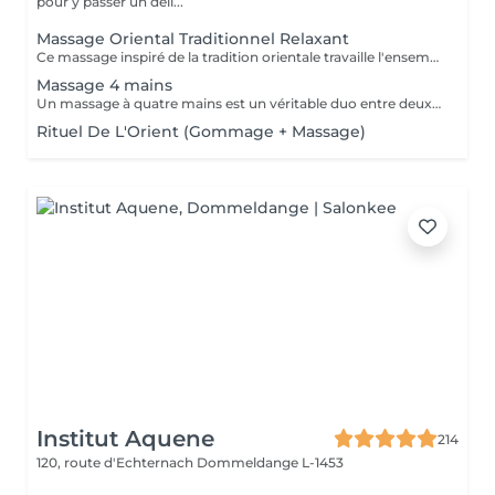
pour y passer un déli...
Massage Oriental Traditionnel Relaxant
Ce massage inspiré de la tradition orientale travaille l'ensemble du corps avec de l'huile d'argon chauffée et délicatement parfumée. Les mains expertes de la praticienne insistent sur les points de tensions pour éliminer toxines et douleurs musculaire, et vous procurer un état de bien-être.
Massage 4 mains
Un massage à quatre mains est un véritable duo entre deux praticiens, les mêmes régions sont massées simultanément : Ils travaillent en harmonie et en synergie totale sur les mêmes zones du corps au même moment, et en synchronisant leurs mouvements de façon très précise.
Rituel De L'Orient (Gommage + Massage)
Institut Aquene
214
120, route d'Echternach
Dommeldange L-1453