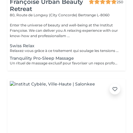
Françoise Urban Beauty
250
Retreat
80, Route de Longwy (City Concorde)
Bertrange L-8060
Enter the universe of beauty and well-being at the Institut
Françoise. We can deliver you A relaxing experience with our
know-how and professionalism ...
Swiss Relax
Relaxez-vous grâce à ce traitement qui soulage les tensions pour un dos parfaitement détendu.
Tranquility Pro-Sleep Massage
Un rituel de massage exclusif pour favoriser un repos profond du corps et de lesprit. Les effets positifs relaxants et anti-stress du «tranquility Blend» sont augmentés par les techniques du modelage exclusif, inspiré par layurvéda du Kérala et le rituel de massage traditionnel indonésien «Sea malay», intéressant pour ses vertus sur le système nerveux et lesprit. Tranquility Pro-Sleep Massage, aide le corps à récupérer des situations de stress et améliore la qualité du repos et du sommeil.