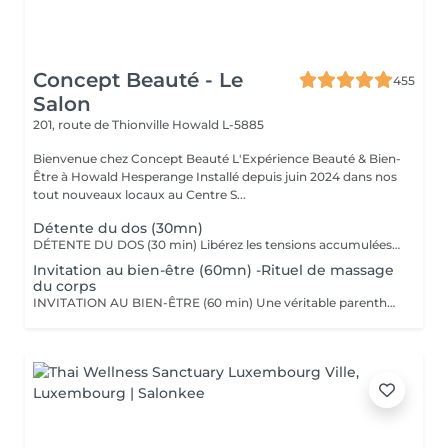
Concept Beauté - Le
455
Salon
201, route de Thionville
Howald L-5885
Bienvenue chez Concept Beauté L'Expérience Beauté & Bien-
Être à Howald Hesperange Installé depuis juin 2024 dans nos
tout nouveaux locaux au Centre S...
Détente du dos (30mn)
DÉTENTE DU DOS (30 min) Libérez les tensions accumulées avec ce massage ciblé du dos, des épaules et de la nuque. Grâce à des manuvres profondes et enveloppantes, ce soin soulage les tensions musculaires, améliore la circulation et procure une sensation immédiate de relaxation. Nous utilisons les huiles aromatiques Comfort Zone, riches en extraits naturels apaisants, pour nourrir la peau tout en offrant un véritable moment de lâcher-prise. Comfort Zone, marque italienne de soins haut de gamme, allie science et nature pour offrir des produits efficaces, sensoriels et respectueux de l'environnement. Formulés avec des ingrédients d'origine naturelle et issus de l'agriculture régénérative, sans silicones ni parabènes, leurs produits garantissent une expérience bien-être complète, tout en respectant votre peau et la planète.
Invitation au bien-être (60mn) -Rituel de massage
du corps
INVITATION AU BIEN-ÊTRE (60 min) Une véritable parenthèse de relaxation avec un massage complet du corps qui harmonise les énergies et procure une détente profonde. Grâce à des mouvements fluides et enveloppants, ce soin relâche les tensions musculaires, apaise le mental et redonne vitalité et sérénité. Nous utilisons les huiles et baumes sensoriels Comfort Zone, enrichis en huiles essentielles et ingrédients issus de l'agriculture régénérative, pour une expérience à la fois relaxante et écoresponsable.