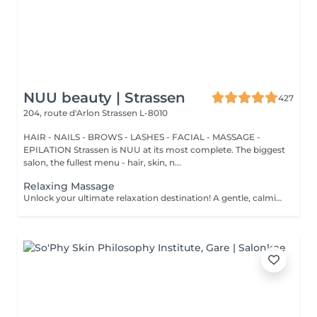
NUU beauty | Strassen
427
204, route d'Arlon
Strassen L-8010
HAIR - NAILS - BROWS - LASHES - FACIAL - MASSAGE -
EPILATION Strassen is NUU at its most complete. The biggest
salon, the fullest menu - hair, skin, n...
Relaxing Massage
Unlock your ultimate relaxation destination! A gentle, calming experience designed to soothe the nervous system and melt away daily stress. Long, flowing strokes, soft pressure, and calming aromas help you drift into deep relaxation and leave you feeling refreshed, rebalanced, and renewed. Age restrictions: there are no age restrictions for this procedure. Post procedure recommendations: do not do sport and any sharp movements 2-3 hours after the procedure. Frequency: 1-2 times per week, 10 times in total. Repeat once in 3-6 months.