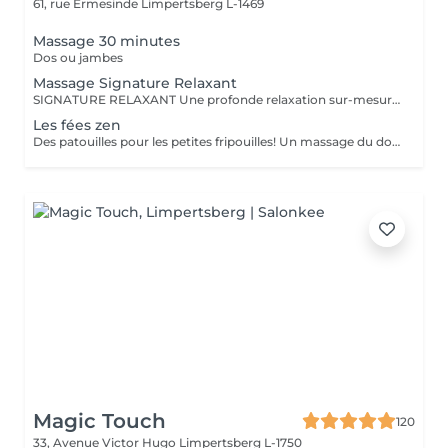
61, rue Ermesinde
Limpertsberg L-1469
Massage 30 minutes
Dos ou jambes
Massage Signature Relaxant
SIGNATURE RELAXANT Une profonde relaxation sur-mesure avec ce massage signature réalisé avec les iconiques essences d'estime, huiles végétales 100% biologiques. Pour être profondément détendu.e. Inspiré du modelage californien, le massage signature relaxant associe les mouvements lents, fluides, enveloppants, harmonieux, qui enveloppent le corps dans sa globalité.
Les fées zen
Des patouilles pour les petites fripouilles! Un massage du dos , des bras, des mains . Une sensation de calme et d'apaisement , un temps pour soi pour déconnecter des tablettes et reconnecter avec son corps et son esprit.
Magic Touch
120
33, Avenue Victor Hugo
Limpertsberg L-1750