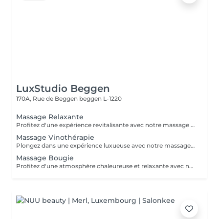
LuxStudio Beggen
170A, Rue de Beggen
beggen L-1220
Massage Relaxante
Profitez d'une expérience revitalisante avec notre massage relaxant de 40, 60 ou 90 minutes. Nos esthéticiennes utiliseront des techniques douces pour soulager les tensions musculaires, procurant une sensation de tranquillité. Le temps de préparation et d'installation de la cliente est inclus dans la période choisie, garantissant que chaque minute soit consacrée à votre bien-être. Profitez de ce moment pour rajeunir corps et esprit.
Massage Vinothérapie
Plongez dans une expérience luxueuse avec notre massage Vinothérapie de 40, 60 ou 90 minutes. Nos Esthetcienne experts utiliseront des techniques spécifiques, combinant les bienfaits du raisin pour apaiser vos muscles et offrir une sensation de détente profonde. Le temps de préparation et d'installation de la cliente est inclus dans la durée sélectionnée, garantissant une expérience dédiée à votre bien-être. Laissez-vous emporter par ce moment de délice, revitalisant à la fois votre corps et votre esprit.
Massage Bougie
Profitez d'une atmosphère chaleureuse et relaxante avec notre massage aux bougies de 40, 60 ou 90 minutes. Nos esthéticiennes spécialisées intègrent des bougies parfumées pour créer une ambiance paisible tout en appliquant des techniques douces visant à soulager les tensions musculaires. Le temps de préparation et d'installation de la cliente est inclus dans la période choisie, garantissant que chaque minute soit dédiée à votre bien-être. Offrez-vous une expérience de rajeunissement du corps et de l'esprit dans ce cadre serein.