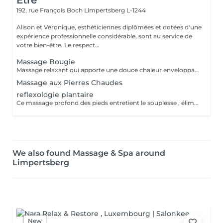
Être
192, rue François Boch
Limpertsberg L-1244
Alison et Véronique, esthéticiennes diplômées et dotées d'une
expérience professionnelle considérable, sont au service de
votre bien-être. Le respect...
Massage Bougie
Massage relaxant qui apporte une douce chaleur enveloppante pour une détente profonde et sensorielle. La cire fondue se transforme en huile soyeuse pour nourrir la peau et apaiser l'esprit.
Massage aux Pierres Chaudes
reflexologie plantaire
Ce massage profond des pieds entretient le souplesse , élimine les tensions , relaxe , favorise la circulation sanguine et rééquilibre les énergies .
We also found Massage & Spa around
Limpertsberg
New