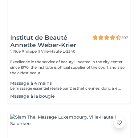
Institut de Beauté
597
Annette Weber-Krier
1, Rue Philippe II
Ville-Haute L-2340
Excellence in the service of beauty! Located in the city center
since 1970, the institute is official supplier of the court and also
the oldest beaut...
Massage à 4 mains
Le massage essentiel réalisé par 2 esthéticiennes, donc à 4 mains est un massage du corps complet aux huiles essentielles, qui apporte une profonde relaxation. C'est une technique favorisant la circulation énergétique et qui réactive le métabolisme. C'est un massage où on retrouve le plaisir de donner et de recevoir. En fait c'est un mélange de différentes techniques : californienne, quant au rythme, la fluidité, manoeuvres enveloppantes, et suédoise, travail précis sur les différentes parties du corps.
Massage à la bougie