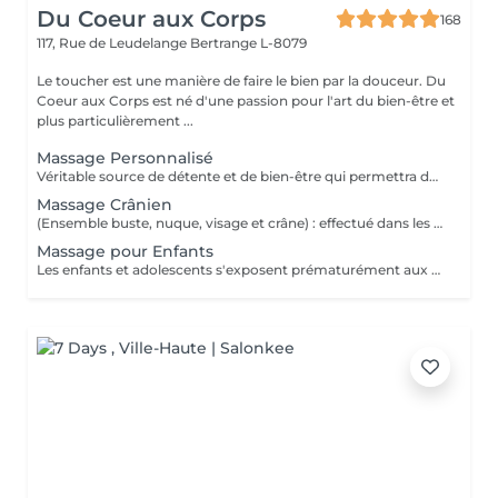
Du Coeur aux Corps
168
117, Rue de Leudelange
Bertrange L-8079
Le toucher est une manière de faire le bien par la douceur. Du
Coeur aux Corps est né d'une passion pour l'art du bien-être et
plus particulièrement ...
Massage Personnalisé
Véritable source de détente et de bien-être qui permettra de retirer les noeuds musculaires tout en favorisant un état intense de relaxation, des pieds à la tête ou selon vos besoins et envie. Un moment de lâcher prise pour le corps et l'esprit.
Massage Crânien
(Ensemble buste, nuque, visage et crâne) : effectué dans les règles de l'art, le massage crânien possède de nombreuses vertus : il lutte contre la fatigue, il réduit le stress, il atténue les maux de tête, il combat les insomnies et il calme les tensions dans la nuque et le haut du dos. Un beau moment de déconnexion totale, de quoi vous vider complètement la tête.
Massage pour Enfants
Les enfants et adolescents s'exposent prématurément aux agitations du quotidien. Le massage constitue le début d'un apprentissage pour prendre soin de leur corps et de leur bien-être, dès leur plus jeune âge. Il favorise son développement et sa croissance et peut être une source de guérison et d'un bon équilibre pour son organisme. De quoi également lui donner confiance durant cette période de transition vers l'âge adulte.