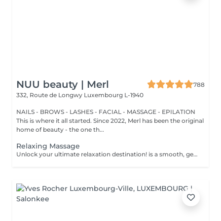
NUU beauty | Merl
788
332, Route de Longwy
Luxembourg L-1940
NAILS - BROWS - LASHES - FACIAL - MASSAGE - EPILATION
This is where it all started. Since 2022, Merl has been the original
home of beauty - the one th...
Relaxing Massage
Unlock your ultimate relaxation destination! is a smooth, gentle treatment that relieves muscular tension, increases circulation, and promotes a general sense of relaxation. Benefits of getting a relaxing massage: - improves sleep - reduce stress - eases muscle tension How is a relaxing massage done? - head and neck are massaged - shoulders and back are massaged - hands and arms are massaged - feet and legs are massaged - belly is massaged Age restrictions: there are no age restrictions for this procedure. Post procedure recommendations: do not do sport and any sharp movements 2-3 hours after the procedure. Frequency: 1-2 times per week, 10 times in total. Repeat once in 3-6 months.