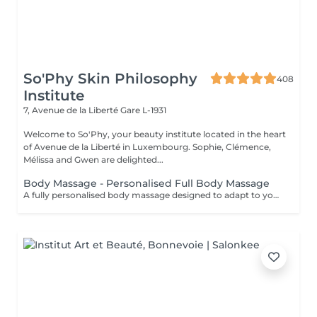
So'Phy Skin Philosophy
408
Institute
7, Avenue de la Liberté
Gare L-1931
Welcome to So'Phy, your beauty institute located in the heart
of Avenue de la Liberté in Luxembourg. Sophie, Clémence,
Mélissa and Gwen are delighted...
Body Massage - Personalised Full Body Massage
A fully personalised body massage designed to adapt to your needs and areas of tension. From the moment you settle onto a heated massage table, everything is designed to promote comfort and relaxation. The oil is selected according to your preferences to enhance the experience. Combining flowing movements, targeted pressure, stretching and draining techniques, this massage works deeply to release tension, ease tight areas and create a feeling of lightness. Pressure and rhythm are continuously adjusted throughout the treatment to achieve the perfect balance between relaxation and effectiveness. A version adapted for pregnancy (45 minutes) is also available, ensuring a safe and deeply relaxing experience. An ideal treatment to release body tension, calm the mind and restore a sense of overall well-being.