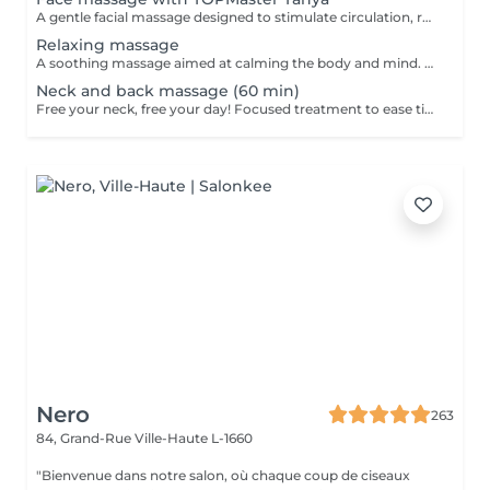
A gentle facial massage designed to stimulate circulation, relax facial tension and enhance the natural glow of the skin. The treatment can help the face look fresher, more rested and more radiant. Result: relaxed facial features, improved skin freshness and a healthy glow. Recommended frequency: once a week or every 2 weeks.
Relaxing massage
A soothing massage aimed at calming the body and mind. Gentle, flowing movements help reduce stress, ease muscular tension and create a deep sense of relaxation. Result: improved well-being, reduced stress and a peaceful, rebalanced feeling. Recommended frequency: once a week or as often as needed for relaxation.
Neck and back massage (60 min)
Free your neck, free your day! Focused treatment to ease tightness, tension headaches, and stiffness in the neck and shoulders. You work in the office, spending long hours at a desk or looking at screens. THIS MASSAGE IS FOR YOU! Restores movement and reduces pain.
Nero
263
84, Grand-Rue
Ville-Haute L-1660
"Bienvenue dans notre salon, où chaque coup de ciseaux