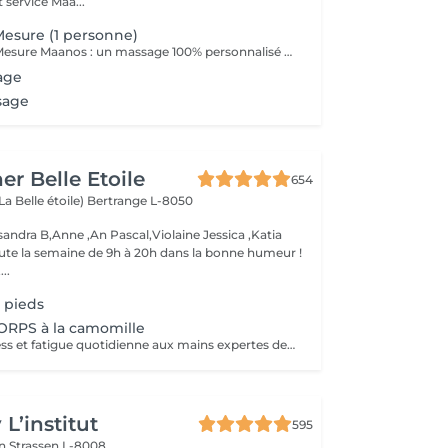
 service Maa...
esure (1 personne)
Le Massage Sur Mesure Maanos : un massage 100% personnalisé en fonction de vos besoins et de vos envies !
age
sage
er Belle Etoile
654
La Belle étoile)
Bertrange L-8050
andra B,Anne ,An Pascal,Violaine Jessica ,Katia
oute la semaine de 9h à 20h dans la bonne humeur !
..
 pieds
RPS à la camomille
Abandonnez stress et fatigue quotidienne aux mains expertes de notre estheticienne. Sa gestuelle manuelle libere instantanement chacun de vos points de tension depuis les pieds jusqu à la nuque Le doux parfum fleuri de la camomille enveloppe votre corps et apaise vos sens et votre esprit. lacher prise dans un incroyable moment de detente . Vous etes apaisée et detendue.
L’institut
595
on
Strassen L-8008