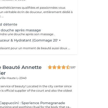
 esthéticiennes qualifiées et passionnées vous
 un véritable écrin de douceur, entièrement dédié à
...
ed détente
 douche après massage
rendre une douche après son massage .
ouceur & Hydratant (Gommage 20' +
Soin hydratant, relaxant pour un moment de beauté aussi doux qu'un alizé. Délicieuse parenthèse de bien-être, ce soin est un appel à l'évasion. Gommage du corps , suivi d'un massage relaxant.
de Beauté Annette
597
ier
Ville-Haute L-2340
ty! Located in the city center since
e is official supplier of the court and also the oldest
Cappuccini : Sperience Pomegranade
A luxurious, moisturizing and soothing ritual for the body that can be personalized according to the skin's needs. The line is based on pomegranate, a fantastic ingredient, soothing and antioxidant. The result ? Cell renewal, vitality and hydration! POMEGRANATE BODY SCRUB: Along with the powder and cream body scrub, enjoy a 45-minute full-body exfoliation ritual. POMEGRANATE BODY MASSAGE: Massage in the lying position then in the lying position with the sensory massage cream. This ritual lasts 45 minutes. POMEGRANATE BODY WRAP: The wrap is applied with gentle movements and left for 20 minutes before rubbing in the product by a massage. The ritual lasts 60 minutes. POMEGRANATE RED SERENITY: A delicious 90-minute ritual combining the power of pomegranate seeds with the powerful moisturizing effects of cream. POMEGRANATE SWEET COCOON: Immerse yourself in the world of Pomegranate Sperience for 90 minutes with this complete ritual including exfoliation, massage and wrap.