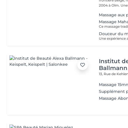
frontière belge, 
2004 à Olm.
Massage aux p
Massage Maha
Douceur du 
Institut 
Ballmann 
13, Rue de Kehle
Massage 15m
Supplément p
Massage Abo