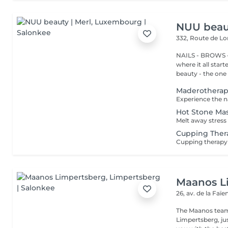
NUU beaut
332, Route de 
NAILS - BROWS -
where it all star
beauty - the one t
Maderothera
Hot Stone Ma
Cupping Ther
Maanos L
26, av. de la Faï
The Maanos team
Limpertsberg, ju