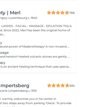
y | Merl
788
Longwy
Luxembourg L-1940
 LASHES - FACIAL - MASSAGE - EPILATION This is
ted. Since 2022, Merl has been the original home of
h...
py
Experience the natural power of Maderotherapy! A non-invasive massage technique using wooden tools. It improves circulation and lymphatic drainage, reduces cellulite, helps contour the body, and eliminates excess fluid. Types: - Brazilian: focuses on legs and glutes, helps shape the silhouette; - Abdomen: reduces volume and firms the skin; - Full body: promotes relaxation and overall recovery. Age restrictions: recommended to do from 16 years old. Post-procedure recommendations: do not do sports and any sharp movement for 2-3 hours after the procedure. Frequency: 2-3 times per week, 8-10 sessions. Repeat once in 3-6 months. Contraindications: pregnancy, inflammation, acne, varicose veins in the acute stage.
ssage
Melt away stress and tension! Heated volcanic stones are gently placed and massaged over the body to warm the muscles, increase circulation, and promote a deep state of relaxation. Perfect for relieving tension, easing anxiety, and restoring inner calm. Age restrictions: there are no age restrictions for this procedure. Post procedure recommendations: do not do sport and any sharp movements 2-3 hours after the procedure. Frequency: 1-2 times per week, 10 times in total. Repeat once in 3-6 months.
apy
Cupping therapy is an ancient healing technique that uses special cups to create gentle suction on the skin. This suction promotes blood flow, relieves muscle tension, reduces inflammation, and supports deep relaxation. The treatment can help release toxins, improve circulation, and ease chronic pain or stiffness. *Please note that cupping therapy could just be added to a massage service with includes back massage.
impertsberg
694
encerie
Limpertsberg L-1510
 warmly welcomes you in his center in
st two steps away from parking 'Glacis'. To provide