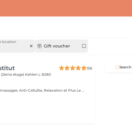
 location
Gift voucher
titut
Search
158
 (2ème étage)
Kehlen L-8280
Les bienfaits des massages: Anti-Cellulite, Relaxation et Plus Le massage est une pratique ancestrale qui procure de nombreux bienfaits pour le corps et l'esprit. Selon la technique utilisée, il peut agir sur la détente, la circulation ou encore l'élimination des toxines. Le massage anti-cellulite : Il aide à réduire l'aspect peau d'orange en stimulant la circulation sanguine et lymphatique. Il favorise le drainage des toxines et améliore l'élasticité de la peau, la rendant plus ferme et plus lisse. Le massage de relaxation : Idéal pour relâcher les tensions et apaiser le stress, il procure une sensation de bien-être immédiate. Grâce à des mouvements lents et fluides, il détend les muscles et favorise un sommeil réparateur. Le massage drainant: Il active le système lymphatique et réduit la rétention d'eau, aidant ainsi à affiner la silhouette et à éliminer les toxines. Parfait pour les jambes lourdes ! Chaque type de massage a ses propres vertus et s'adapte aux besoins de chacun. Que ce soit pour retrouver une peau plus ferme, soulager les tensions ou simplement s'accorder un moment de bien-être, il y a un massage fait pour vous !