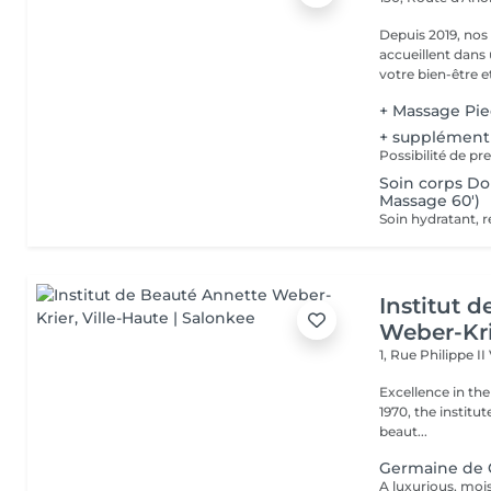
Depuis 2019, nos
accueillent dans
votre bien-être et 
+ Massage Pi
+ supplément
Possibilité de p
Soin corps D
Massage 60')
Institut 
Weber-Kr
1, Rue Philippe II
Excellence in the service of beau
1970, the institut
beaut...
Germaine de 