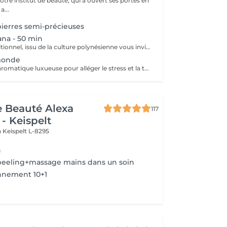
notre institut de beauté, qui a ouvert ses portes en
 Une a...
ierres semi-précieuses
na - 50 min
Ce massage traditionnel, issu de la culture polynésienne vous invite à un moment privilégié d'extrême sensorialité. En quelques secondes, tous les sens sont sollicités par les notes suaves et envoûtantes des Fleurs de Frangipaniers, par le chant du ressac, par le doux bercement du corps au rythme des vagues. Des manuvres lentes et puissantes, accomplies par les mains, les avant-bras et des ballotins de sable chaud procurent un sentiment de détente et d'évasion absolue.
monde
Une expérience aromatique luxueuse pour alléger le stress et la tension. Ce massage relaxera votre corps et votre esprit en profondeur. Il vous procurera un sentiment de bien-être, de décontraction des muscles, une meilleure circulation sanguine, de l'hydratation et de la tonicité.
de Beauté Alexa
117
- Keispelt
n
Keispelt L-8295
n
eeling+massage mains dans un soin
nnement 10+1