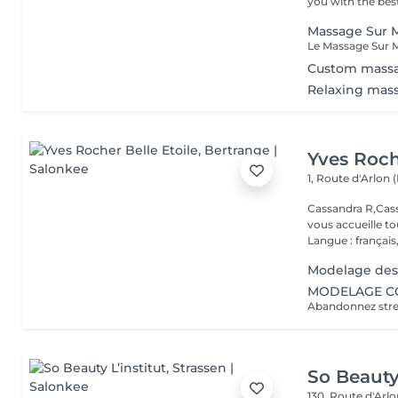
you with the best
Massage Sur M
Custom mass
Relaxing mas
Yves Roch
1, Route d'Arlon (
Cassandra R,Cass
vous accueille t
Langue : français,.
Modelage des
MODELAGE CO
So Beauty 
130, Route d'Arl