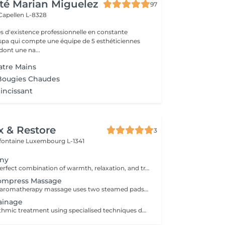
té Marian Miguelez
97
Capellen L-8328
s d'existence professionnelle en constante
 spa qui compte une équipe de 5 esthéticiennes
dont une na...
atre Mains
Bougies Chaudes
incissant
x & Restore
3
efontaine
Luxembourg L-1341
ony
Experience the perfect combination of warmth, relaxation, and traditional Thai wellness. This luxurious treatment begins with a Thai Herbal Compress Massage using steamed herbal pouches to soothe tired muscles and promote deep relaxation, followed by a revitalizing Thai Foot Reflexology session. Includes: Thai Herbal Compress Massage 90 min Thai Foot Reflexology 30 min Total Duration: 120 min A deeply relaxing wellness journey designed to restore balance, ease tension, and leave you feeling refreshed from head to toe.
Compress Massage
This whole body aromatherapy massage uses two steamed pads with a Thai herbs mixture to soften the muscles and has a calming effect. Two herbal pads will be provided to take home after the massage.
ainage
A gentle and rhythmic treatment using specialised techniques designed to support the natural flow of the lymphatic system. This soothing treatment can help reduce feelings of heaviness, encourage fluid movement, and leave the body feeling lighter and more comfortable.