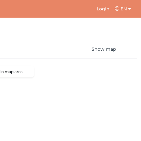
Login
EN
Show map
 in map area