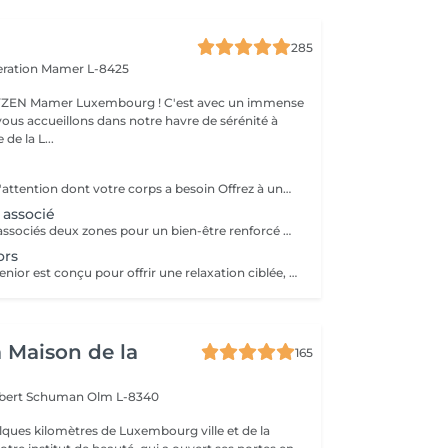
285
eration
Mamer L-8425
er Luxembourg ! C'est avec un immense
vous accueillons dans notre havre de sérénité à
de la L...
Massages ciblés l'attention dont votre corps a besoin Offrez à une zone précise de votre corps un moment de bien-être sur mesure. Selon vos besoins, choisissez un massage du dos pour relâcher les tensions, du ventre pour retrouver confort, du crâne ou du visage pour apaiser le mental, des mains pour une détente subtile, ou optez pour la réflexologie plantaire afin de rééquilibrer l'ensemble du corps. Ces massages ciblés permettent de s'évader du quotidien et d'accéder à une relaxation profonde, où le temps semble s'arrêter. Idéal aussi comme idée cadeau personnalisée. Déconseillé aux femmes enceintes. Pour en savoir plus, cliquez ici : https://www.oxyzen.lu/massages/massages-cibles.html Avertissement : Nos soins sont dédiés au bien-être et à la relaxation. Ils ne remplacent pas un suivi médical et ne relèvent pas de la kinésithérapie.
 associé
Massages ciblés associés deux zones pour un bien-être renforcé Offrez à votre corps une attention personnalisée en choisissant deux zones à combiner parmi : le dos pour relâcher les tensions, le ventre pour retrouver confort, le crâne ou le visage pour apaiser le mental, les mains pour une détente subtile, ou encore la réflexologie plantaire pour rééquilibrer l'ensemble du corps. Ce soin associe précision et profondeur pour une détente globale, un moment d'évasion où le stress disparaît et où le temps semble s'arrêter. Parfait aussi comme idée cadeau sur mesure. Déconseillé aux femmes enceintes. Pour en savoir plus, cliquez ici : https://www.oxyzen.lu Avertissement : Nos soins sont dédiés au bien-être et à la relaxation. Ils ne remplacent pas un suivi médical et ne relèvent pas de la kinésithérapie.
ors
Notre massage senior est conçu pour offrir une relaxation ciblée, quelle que soit la zone sollicitée. Il vise à détendre les muscles, à atténuer les raideurs et à soulager certaines douleurs, notamment celles liées à des problèmes comme l'arthrose. Avec l'âge, des zones telles que la nuque ou le bas du dos ont tendance à se raidir et à perdre en souplesse. Le massage de ces zones permet à la personne de retrouver un meilleur confort et une plus grande mobilité. Nous avons pris le temps d'étudier chaque détail pour vous offrir une expérience de bien-être authentique, vous permettant de vous évader du stress quotidien et de vous détendre pleinement. Découvrez également nos offres spéciales avec nos cartes FORFAITS disponibles sur notre site Web. Idéal également comme idée cadeau originale, pour surprendre et faire plaisir. Pour en savoir plus et découvrir l'ensemble de nos prestations, cliquez ici : https://www.oxyzen.lu Avertissement : Nos soins sont dédiés au bien-être et à la relaxation. Ils ne remplacent pas un suivi médical et ne relèvent pas de la kinésithérapie.
a Maison de la
165
obert Schuman
Olm L-8340
ques kilomètres de Luxembourg ville et de la