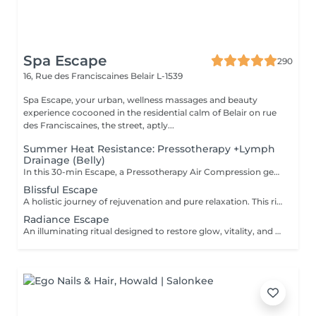
Spa Escape
290
16, Rue des Franciscaines
Belair L-1539
Spa Escape, your urban, wellness massages and beauty
experience cocooned in the residential calm of Belair on rue
des Franciscaines, the street, aptly...
Summer Heat Resistance: Pressotherapy +Lymph
Drainage (Belly)
In this 30-min Escape, a Pressotherapy Air Compression gently tightens & relaxes the legs to boosts lymphatic drainage and reduces water retention. We add a Lymphatic Drainage Belly Massage to soothe tension and/or toxins caught in the tummy area. Your legs, and feet feel lighter, your body feels less bloated. This offer is available on Tuesday to Thursday from 10 to 3pm.
Blissful Escape
A holistic journey of rejuvenation and pure relaxation. This ritual begins with an anti-aging face massage, restoring radiance and vitality to the skin. A soothing head & scalp massage follows, melting away tension and calming the mind. The experience continues with a revitalizing foot scrub, completed by an indulgent foot and leg massage that stimulates circulation and brings balance to the whole body. A luxurious escape that blends beauty, relaxation, and renewal which leaves you in a state of true bliss.
Radiance Escape
An illuminating ritual designed to restore glow, vitality, and deep relaxation. Your journey begins with a rejuvenating anti-aging facial, which enhances skin radiance and promotes a youthful complexion. A revitalizing foot scrub follows, awakening the senses and preparing the body for total relaxation. The experience culminates in a full-body massage, releasing tension, soothing muscles, and harmonising the body and mind. A complete escape that unites beauty and well-being, leaving you radiant from head to toe.