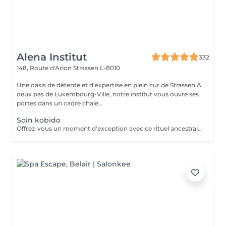
Alena Institut
332
148, Route d'Arlon
Strassen L-8010
Une oasis de détente et d'expertise en plein cur de Strassen À
deux pas de Luxembourg-Ville, notre institut vous ouvre ses
portes dans un cadre chale...
Soin kobido
Offrez-vous un moment d'exception avec ce rituel ancestral japonais. Le Kobido stimule la circulation, tonifie les muscles du visage et apporte un éclat naturel immédiat. Grâce à des manuvres précises et profondes, il détend les tensions, lisse les traits et procure une sensation de légèreté et de bien-être. Un soin complet qui illumine le visage tout en apaisant l'esprit.