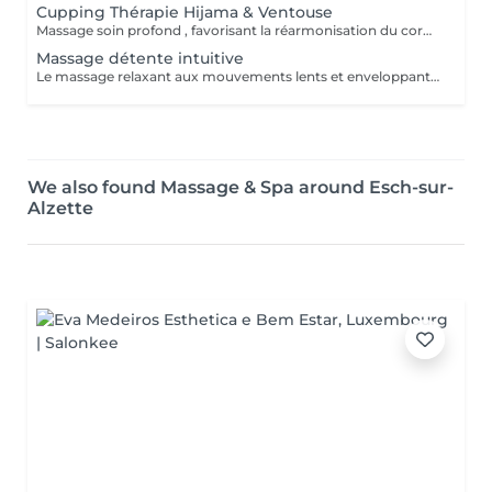
Cupping Thérapie Hijama & Ventouse
Massage soin profond , favorisant la réarmonisation du corp et de l'esprit . Tensions musculaires , articulaires , régénération , améliore les défenses immunitaire . Soulage les douleurs chroniques de multiples maladies, tensions nerveuses , migraines. Et bien plus encore .
Massage détente intuitive
Le massage relaxant aux mouvements lents et enveloppants, idéal pour relâcher les tensions et apaiser l'esprit. .
We also found Massage & Spa around Esch-sur-
Alzette