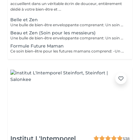
accueillent dans un véritable écrin de douceur, entièrement
dédié à votre bien-être et ...
Belle et Zen
Une bulle de bien-être enveloppante comprenant: Un soin du visage nettoyant et hydratant d'une durée de 60 minutes. (Démaquillage, gommage, extraction des comédons, massage visage, masque et crème de soin) Une manucure ( Limage, la pousse et coupe des cuticules, gommage et massage avec crème de soin. Base transparente comprise si souhaitée) Un massage relaxant des pieds ou des mains d'une durée de 20 minutes
Beau et Zen (Soin pour les messieurs)
Une bulle de bien-être enveloppante comprenant: Un soin visage éclat d'une durée de 50 minutes adapté à votre type de peau (Nettoyage, gommage, extraction des comédons, massage visage, masque et crème de soin) Un massage relaxant du dos d'une durée de 20 minutes. Une manucure ( Limage, la pousse et coupe des cuticules, gommage et massage avec crème de soin)
Formule Future Maman
Ce soin bien-être pour les futures mamans comprend: -Un soin Visage Hydratant 60 minutes. -Une beauté des pieds -Un massage pré-natal 50 minutes -Un soin drainant des jambes 20 minutes Un petite bulle de bien-être à s'offrir ou se faire offrir. Possibilité de faire les soins le même jour, ou sur plusieurs jours.
Institut L'Intemporel
538