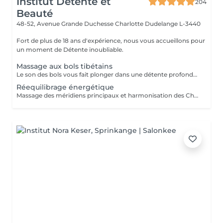
Institut Détente et
204
Beauté
48-52, Avenue Grande Duchesse Charlotte
Dudelange L-3440
Fort de plus de 18 ans d'expérience, nous vous accueillons pour
un moment de Détente inoubliable.
Massage aux bols tibétains
Le son des bols vous fait plonger dans une détente profonde, favorise le sommeil et relâche les tensions musculaires et émotionnelles
Réequilibrage énergétique
Massage des méridiens principaux et harmonisation des Chakras pour aider à gérer ses émotions et se sentir bien dans son corps