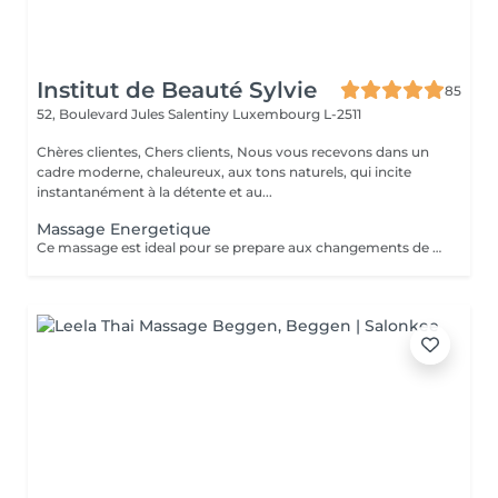
Institut de Beauté Sylvie
85
52, Boulevard Jules Salentiny
Luxembourg L-2511
Chères clientes, Chers clients, Nous vous recevons dans un
cadre moderne, chaleureux, aux tons naturels, qui incite
instantanément à la détente et au...
Massage Energetique
Ce massage est ideal pour se prepare aux changements de saison ,anti fatigue ,anti stress il vous permet de deposer vos bagages afin et de renouveler vos ernergies pour mieux aborder la saison nouvelle