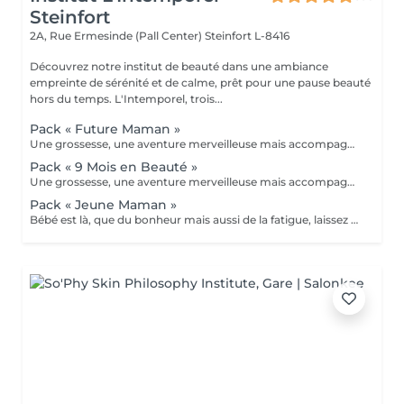
Steinfort
2A, Rue Ermesinde (Pall Center)
Steinfort L-8416
Découvrez notre institut de beauté dans une ambiance
empreinte de sérénité et de calme, prêt pour une pause beauté
hors du temps. L'Intemporel, trois...
Pack « Future Maman »
Une grossesse, une aventure merveilleuse mais accompagnée bien souvent de fatigue, jambes lourdes, teint brouillé, morale up and down, alors pour vous soulager, nous avons créé nos packs. A commencer au second trimestre : - 6 massages prénatals (à raison d'un/mois) - 1 soin visage Bulle de douceur ou purifiant ou hydratant intense selon votre type de peau (avant l'arrivée de bébé et la maternité) - 2 beautés des pieds (car à moins d'être une acrobate en fin de parcours nos pieds sont loin ;-) - 1 crème spéciale vergetures Clarins et 1 protection UV 50 pour éviter les tâches pigmentaires Prix spécial de 920€ au lieu de 1135€ A offrir ou à s'offrir
Pack « 9 Mois en Beauté »
Une grossesse, une aventure merveilleuse mais accompagnée bien souvent de fatigue, jambes lourdes, teint brouillé, morale up and down, alors pour vous soulager, nous avons créé nos packs. A commencer au second trimestre : - 12 massages prénatals (à raison de 2/mois) - 4 soins visage Bulle de douceur ou purifiant ou hydratant intense selon votre type de peau (à étaler selon vos envies ou toutes 6 semaines) - 3 beautés des pieds (car à moins d'être une acrobate en fin de parcours nos pieds sont loin ;-) - 1 crème spéciale vergetures Clarins, 1 huile tonic Clarins et 1 protection UV 50 Clarins pour éviter les tâches pigmentaires Prix spécial de 1899€ au lieu de 2415€ A offrir ou à s'offrir
Pack « Jeune Maman »
Bébé est là, que du bonheur mais aussi de la fatigue, laissez papa ou mamie s'occuper de la prunelle de vos yeux et venez passer du temps chez nous pour simplement vous détendre. - Soin visage hydratant (ou autre soin complet au choix dans nos classiques) - Gommage complet du corps suivi de sa réhydratation - Manucure et beauté des pieds Reconnexion totale avec vous même grâce à ce moment privilégié