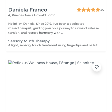
Daniela Franco
35
4, Rue des Joncs
Howald L-1818
Hello! I'm Daniela. Since 2019, I've been a dedicated
massotherapist, guiding you on a journey to unwind, release
tension, and restore harmony withi...
Sensory touch Therapy
A light, sensory touch treatment using fingertips and nails to promote deep relaxation, stress relief and overall well-being. This soothing touch complements conventional massage by gently stimulating the nervous system and enhancing calmness. 1 zone you can chose: Head Back Arms 3 zones is Head Back Arms.