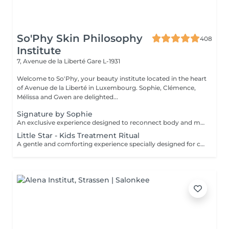
So'Phy Skin Philosophy
408
Institute
7, Avenue de la Liberté
Gare L-1931
Welcome to So'Phy, your beauty institute located in the heart
of Avenue de la Liberté in Luxembourg. Sophie, Clémence,
Mélissa and Gwen are delighted...
Signature by Sophie
An exclusive experience designed to reconnect body and mind. This signature treatment begins with a warm and soothing foot bath, inviting the body to slow down and release the first tensions. It continues with a deeply relaxing back massage, designed to relieve muscular tension, calm the nervous system and create a true sense of letting go. The experience then continues with a fully personalised facial, tailored to your skin's specific needs to cleanse, hydrate and restore comfort and radiance. At the heart of this ritual lies Sophie's signature massage, the KobiLift® : a precise and enveloping technique that stimulates, drains and firms the skin while enhancing its natural glow. Beyond visible results, this treatment brings a deep sense of balance, lightness and renewal. A suspended moment where time slows down, the mind relaxes and the body feels fully cared for. Ideal for those seeking deep relaxation, radiant skin and a true moment of reconnection.
Little Star - Kids Treatment Ritual
A gentle and comforting experience specially designed for children, introducing them to the pleasure of self-care in a safe and caring environment. You can choose the duration (60 or 90 minutes), and we create a personalised ritual adapted to their age, preferences and sensitivity. The experience may include a mini facial, a relaxing massage, a mini manicure or pedicure, with the option of nail polish application. Each session is designed as a playful and soothing moment, allowing children to discover well-being in a gentle way. The perfect introduction to self-care, respecting their pace and individual needs.