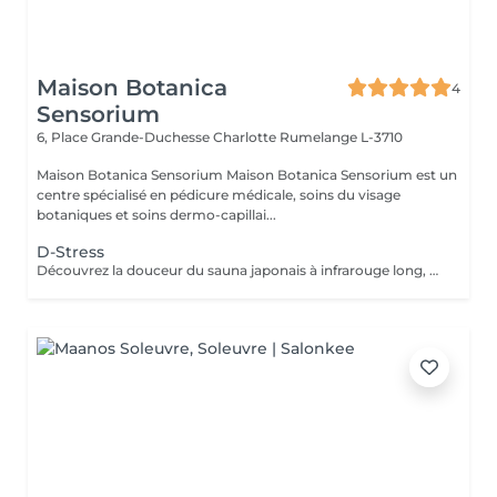
Maison Botanica
4
Sensorium
6, Place Grande-Duchesse Charlotte
Rumelange L-3710
Maison Botanica Sensorium Maison Botanica Sensorium est un
centre spécialisé en pédicure médicale, soins du visage
botaniques et soins dermo-capillai...
D-Stress
Découvrez la douceur du sauna japonais à infrarouge long, une chaleur enveloppante qui favorise une relaxation profonde, stimule la sudation naturelle et procure une véritable sensation de légèreté . Un rituel idéal pour relâcher les tensions, revitaliser le corps et apaiser l'esprit.