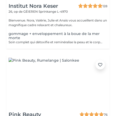
Institut Nora Keser
128
26, op de GÉIEREN
Sprinkange L-4970
Bienvenue. Nora, Valérie, Julie et Anaïs vous accueillent dans un
magnifique cadre relaxant et chaleureux.
gommage + enveloppement à la boue de la mer
morte
Soin complet qui détoxifie et reminéralise la peau et le corps grâce à la boue de la Mer Morte. La peau sera plus lisse, plus douce, effet drainant grâce a l'application d'une crème en fin de soin.
Pink Beauty
76