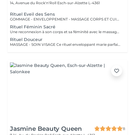
14, Avenue du Rock'n'Roll
Esch-sur-Alzette L-4361
Rituel Eveil des Sens
GOMMAGE - ENVELOPPEMENT - MASSAGE CORPS ET CUIR CHEVELU Ce rituel sensoriel sublime votre peau et réveille vos sens. Un gommage délicat, suivi d'un enveloppement nourrissant, détendent le corps pendant qu'un massage du cuir chevelu apaise l'esprit. Le soin se poursuit avec un massage du corps de 30 minutes, pour une peau satiné, un esprit léger et un corps profondément relaxé.
Rituel Féminin Sacré
Une reconnexion à son corps et sa féminité avec le massage Babylonien. Un "massage émotionnel" réconfortant et enveloppant par ses manuvres ondulantes. Une huile naturelle au lotus sacré est utilisée pour sublimer la peau et le rituel se clôture par le tirage d'une carte dans l'oracle des Femmes Ancestrales pour recevoir leur message. Un véritable voyage à la rencontre de soi.
Rituel Douceur
MASSAGE - SOIN VISAGE Ce rituel enveloppant marie parfaitement détente corporelle et éclat du visage. Après un massage de 30 minutes pour relâcher les tensions, votre peau est choyée lors d'un soin visage complet, révélant sa lumière naturelle. Une bulle de douceur pour retrouver équilibre et sérénité.
Jasmine Beauty Queen
11