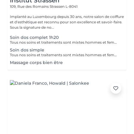
Institut Strassen
109, Rue des Romains
Strassen L-8041
Implanté au Luxembourg depuis 30 ans, notre salon de coiffure
et d'esthétique est reconnu pour son excellence et savoir-faire.
Sous la signature de no...
Soin dos complet 1h20
Tous nos soins et traitements sont mixtes hommes et femmes. Les traitements en cure sont valables six mois. Sur conseil de votre esthéticienne, des combinaisons de soins et de traitements sont possibles, afin d'obtenir un résultat optimal. Attention certain traitements nécessitent des explications préalables ainsi qu'une commande spécifique des coffrets et de soins personnalisés.
Soin dos simple
Tous nos soins et traitements sont mixtes hommes et femmes. Les traitements en cure sont valables six mois. Sur conseil de votre esthéticienne, des combinaisons de soins et de traitements sont possibles, afin d'obtenir un résultat optimal. Attention certain traitements nécessitent des explications préalables ainsi qu'une commande spécifique des coffrets et de soins personnalisés.
Massage corps bien être