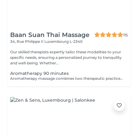
Baan Suan Thai Massage
115
34, Rue Philippe II
Luxembourg L-2340
Our skilled therapists expertly tailor these modalities to your
specific needs, ensuring a personalized journey to tranquility
and well-being. Whether...
Aromatherapy 90 minutes
Aromatherapy massage combines two therapeutic practices to create wonderful results. Aromatherapy is an ancient approach that provides a number of health and emotional benefits. Essential oils such as lavender, orange blossom, and peppermint offer unique effects to the senses. Massage uses pressure and touch to offer healing and stress relief by stimulating the lymphatic, circulatory, nervous, and musculoskeletal systems.