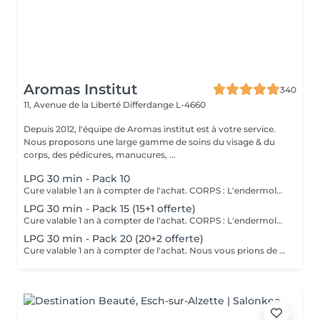
Aromas Institut
340
11, Avenue de la Liberté
Differdange L-4660
Depuis 2012, l'équipe de Aromas institut est à votre service.
Nous proposons une large gamme de soins du visage & du
corps, des pédicures, manucures, ...
LPG 30 min - Pack 10
Cure valable 1 an à compter de l'achat. CORPS : L'endermologie DESTOCKER les graisses localisées et résistantes. LISSER la cellulite PREVENIR les troubles de la circulation RAFFERMIR la peau distendue DRAINER VISAGE : L'endermolift STIMULER la synthèse naturelle d'acide hyaluronique. REDENSIFIER la peau ESTOMPER les signes de l'âge Nous vous prions de bien vouloir respecter votre rendez-vous. En prenant rendez-vous, vous occupez une place, dont une autre personne aurait éventuellement besoin. Tout rendez-vous non annulé 24h en avance, est susceptible d'être facturé. (Si vous ne pouvez pas vous présenter à votre RDV, proposez-le éventuellement à un proche ou à un ami) Toute l'équipe de Aromas Institut vous remercie pour votre respect et votre compréhension.
LPG 30 min - Pack 15 (15+1 offerte)
Cure valable 1 an à compter de l'achat. CORPS : L'endermologie DESTOCKER les graisses localisées et résistantes. LISSER la cellulite PREVENIR les troubles de la circulation RAFFERMIR la peau distendue DRAINER VISAGE : L'endermolift STIMULER la synthèse naturelle d'acide hyaluronique. REDENSIFIER la peau ESTOMPER les signes de l'âge Nous vous prions de bien vouloir respecter votre rendez-vous. En prenant rendez-vous, vous occupez une place, dont une autre personne aurait éventuellement besoin. Tout rendez-vous non annulé 24h en avance, est susceptible d'être facturé. (Si vous ne pouvez pas vous présenter à votre RDV, proposez-le éventuellement à un proche ou à un ami) Toute l'équipe de Aromas Institut vous remercie pour votre respect et votre compréhension.
LPG 30 min - Pack 20 (20+2 offerte)
Cure valable 1 an à compter de l'achat. Nous vous prions de bien vouloir respecter votre rendez-vous. En prenant rendez-vous, vous occupez une place, dont une autre personne aurait éventuellement besoin. Tout rendez-vous non annulé 24h en avance, est susceptible d'être facturé. (Si vous ne pouvez pas vous présenter à votre RDV, proposez-le éventuellement à un proche ou à un ami) Toute l'équipe de Aromas Institut vous remercie pour votre respect et votre compréhension.