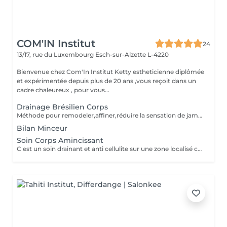
COM'IN Institut
24
13/17, rue du Luxembourg
Esch-sur-Alzette L-4220
Bienvenue chez Com'In Institut Ketty estheticienne diplômée
et expérimentée depuis plus de 20 ans ,vous reçoit dans un
cadre chaleureux , pour vous...
Drainage Brésilien Corps
Méthode pour remodeler,affiner,réduire la sensation de jambes lourdes ,rétention d eau,améliorer la circulation sanguine et lymphatique,detoxifier,réduire la cellulite. Effet détente et favorise la relaxation
Bilan Minceur
Soin Corps Amincissant
C est un soin drainant et anti cellulite sur une zone localisé comme les bras, ou le ventre