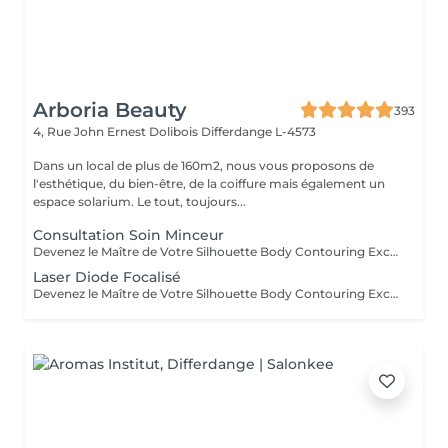
Arboria Beauty
393
4, Rue John Ernest Dolibois
Differdange L-4573
Dans un local de plus de 160m2, nous vous proposons de
l'esthétique, du bien-être, de la coiffure mais également un
espace solarium. Le tout, toujours...
Consultation Soin Minceur
Devenez le Maître de Votre Silhouette Body Contouring Exclusif Vous aspirez à redéfinir votre silhouette, dire adieu à la peau d'orange, et être prête pour votre summer body ? Ressentez-vous le besoin d'être accompagnée par des professionnelles pour retrouver le corps qui vous fait vous sentir au mieux ? Arboria Beauty est là pour concrétiser vos objectifs! Le Body Contouring by CONTOUR PARIS® offre une solution complète, personnalisée et unique grâce à la combinaison de trois technologies de pointe : La Cryolipolyse Augmentée, pour affiner votre silhouette sur mesure. Le Laser Diode Focalisé, pour atténuer la cellulite. Le Palber-Rouler Mécanique, pour raffermir la beau. Laissez-nous vous guider vers une transformation qui révélera votre meilleure version ! Arboria Beauty détient l'exclusivité au Luxembourg pour vous offrir en avant-première le Body Contouring by CONTOUR PARIS®, une expérience minceur unique en son genre dans le domaine de médecine esthétique.
Laser Diode Focalisé
Devenez le Maître de Votre Silhouette Body Contouring Exclusif Vous aspirez à redéfinir votre silhouette, dire adieu à la peau d'orange, et être prête pour votre summer body ? Ressentez-vous le besoin d'être accompagnée par des professionnelles pour retrouver le corps qui vous fait vous sentir au mieux ? Arboria Beauty est là pour concrétiser vos objectifs! Le Body Contouring by CONTOUR PARIS® offre une solution complète, personnalisée et unique grâce à la combinaison de trois technologies de pointe : La Cryolipolyse Augmentée, pour affiner votre silhouette sur mesure. Le Laser Diode Focalisé, pour atténuer la cellulite. Le Palber-Rouler Mécanique, pour raffermir la beau. Laissez-nous vous guider vers une transformation qui révélera votre meilleure version ! Arboria Beauty détient l'exclusivité au Luxembourg pour vous offrir en avant-première le Body Contouring by CONTOUR PARIS®, une expérience minceur unique en son genre dans le domaine de médecine esthétique.