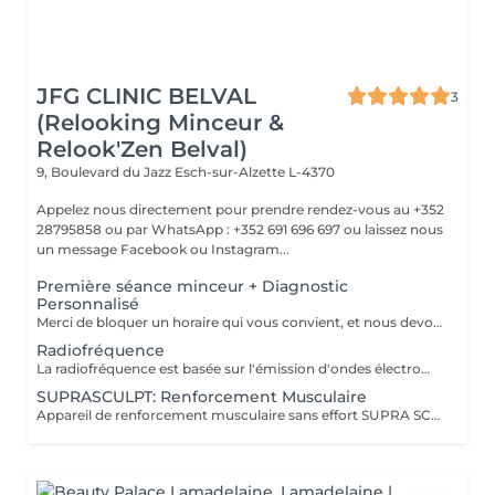
JFG CLINIC BELVAL
3
(Relooking Minceur &
Relook'Zen Belval)
9, Boulevard du Jazz
Esch-sur-Alzette L-4370
Appelez nous directement pour prendre rendez-vous au +352
28795858 ou par WhatsApp : +352 691 696 697 ou laissez nous
un message Facebook ou Instagram...
Première séance minceur + Diagnostic
Personnalisé
Merci de bloquer un horaire qui vous convient, et nous devons vous confirmer la bonne réception de votre demande de rendez-vous, laissez nous vos coordonnées ou appelez directement au 28795858 ou 691 696 697 Nous proposons un bilan personnalisé d'une heure qui comprend : -Analyse du corps avec une balance professionnelle qui calcule votre poids avec précision en déterminant les pourcentages de masse grasse et musculaire, le taux de graisse viscérale, la rétention d'eau ,votre IMC * et vos besoins caloriques. Analyse de votre silhouette et définition de vos objectifs, 1 premier séance sur un de nos appareils minceur haute technologie, Définition et proposition d'un parcours minceur adapté à votre profil et devis donné en fin de séance.
Radiofréquence
La radiofréquence est basée sur l'émission d'ondes électromagnétiques à très haute fréquence passant à travers la peau et qui produisent de la chaleur dans les tissus sous-cutanés. La chaleur produite va agir en profondeur, sans brûler la superficie, c'est-à-dire la peau. On arrive à chauffer jusqu'à 55° en profondeur, ce qui va stimuler les fibroblastes, lesquels vont fabriquer de nouvelles fibres d'élastine et de collagène. Parallèlement, la chaleur induit la rétraction des fibres de collagène préexistantes. Cette technique révolutionnaire traite en profondeur la peau, et stimule la production de nouveau collagène qui améliore la fermeté et la tension cutanée. L'effet de rétraction est immédiat, donnant un coup d'éclat visible et une meilleure fermeté de la peau. La rétraction se poursuit ensuite dans le temps.
SUPRASCULPT: Renforcement Musculaire
Appareil de renforcement musculaire sans effort SUPRA SCULPT: entreprise française ayant eu le prix de l'innovation pour cet appareil car très performant: ce sont des ondes électromagnétiques qui vont créer des contractions impossible à reproduire dans la vraie vie, et qui vont développer les muscles de la zone traitée: abdominaux, fessiers, cuisses avant ou arrières, bras, mollets.