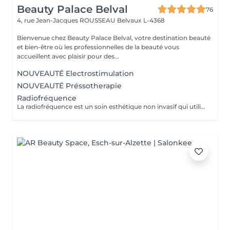
Beauty Palace Belval
76
4, rue Jean-Jacques ROUSSEAU
Belvaux L-4368
Bienvenue chez Beauty Palace Belval, votre destination beauté
et bien-être où les professionnelles de la beauté vous
accueillent avec plaisir pour des...
NOUVEAUTÉ Electrostimulation
NOUVEAUTÉ Préssotherapie
Radiofréquence
La radiofréquence est un soin esthétique non invasif qui utilise des ondes électromagnétiques pour chauffer en profondeur les tissus cutanés. Cette chaleur stimule la production naturelle de collagène et d'élastine, ce qui raffermit la peau et améliore son élasticité. Objectifs: effet tenseur immédiat, raffermissement des zones relâchées (visage, cou, décolleté, bras, ventre, cuisses...) Soin indolore, résultats progressifs et naturels. Recommandations: une cure de plusieurs séances est conseillée pour un résultat durable, accompagnée d'un entretien régulier.