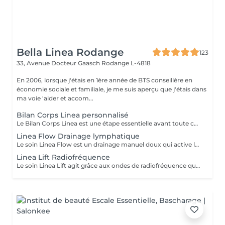
Bella Linea Rodange
123
33, Avenue Docteur Gaasch
Rodange L-4818
En 2006, lorsque j'étais en 1ère année de BTS conseillère en
économie sociale et familiale, je me suis aperçu que j'étais dans
ma voie 'aider et accom...
Bilan Corps Linea personnalisé
Le Bilan Corps Linea est une étape essentielle avant toute cure minceur. Réalisé avec notre expertise, il permet d'analyser vos besoins, vos habitudes et vos objectifs afin de construire un programme parfaitement adapté à votre silhouette. Ce bilan personnalisé nous permet de vous orienter vers les soins les plus efficaces et de définir une stratégie minceur claire, avec un suivi précis. Vous bénéficiez ainsi d'un accompagnement sur mesure, pensé pour optimiser vos résultats et atteindre vos objectifs dans les meilleures conditions.
Linea Flow Drainage lymphatique
Le soin Linea Flow est un drainage manuel doux qui active la circulation lymphatique, favorise l'élimination des toxines et diminue la rétention d'eau. Il apporte une sensation immédiate de légèreté, affine la silhouette et améliore la qualité de la peau. Idéal en cure pour un effet détox et jambes légères.
Linea Lift Radiofréquence
Le soin Linea Lift agit grâce aux ondes de radiofréquence qui chauffent les tissus en profondeur. Cette stimulation relance la production de collagène et d'élastine, raffermit la peau et améliore son élasticité. Idéal pour lutter contre le relâchement cutané et redessiner les contours du corps, ce soin apporte un effet liftant progressif et naturel.