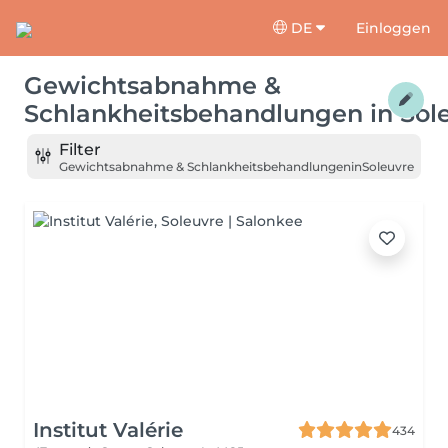
DE
Einloggen
Gewichtsabnahme &
Schlankheitsbehandlungen
in
Sol
Filter
Gewichtsabnahme & Schlankheitsbehandlungen
in
Soleuvre
Institut Valérie
434