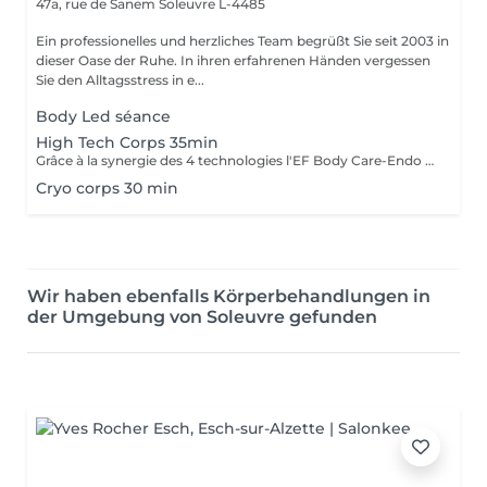
47a, rue de Sanem
Soleuvre L-4485
Ein professionelles und herzliches Team begrüßt Sie seit 2003 in
dieser Oase der Ruhe. In ihren erfahrenen Händen vergessen
Sie den Alltagsstress in e...
Body Led séance
High Tech Corps 35min
Grâce à la synergie des 4 technologies l'EF Body Care-Endo Body Shaper, le soin High Tech exclusif s'adresse en une seule séance aux 4 zones à problèmes du corps, cuisses, fesses, hanches et ventre. La silhouette est redessinée la cellulite est estompée, la peau est plus ferme et plus tonique ( recommandé en cure de 14+2)
Cryo corps 30 min
Wir haben ebenfalls Körperbehandlungen in
der Umgebung von Soleuvre gefunden