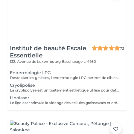
Institut de beauté Escale
73
Essentielle
132, Avenue de Luxembourg
Bascharage L-4950
Endermologie LPG
Destocker les graisses, l'endermologie LPG permet de cibler et d'affiner les zones rebelles à l'exercice et a l'hygiène alimentaire ( bras , dos , ventre, taille) tout en s'adaptant au besoin de chaque peau. Lisser la cellulite, raffermir la peau, retrouver des jambes légères.
Cryolipolise
La cryolipolyse est un traitement esthétique utilisé pour détruire les cellules graisseuses. Son principe repose sur une température de froid contrôlé de 9°C à 13°C.
Lipolaser
Le lipolaser stimule la vidange des cellules graisseuses et créer des micropores dans leurs membranes par le biais d'une chaleur douce.