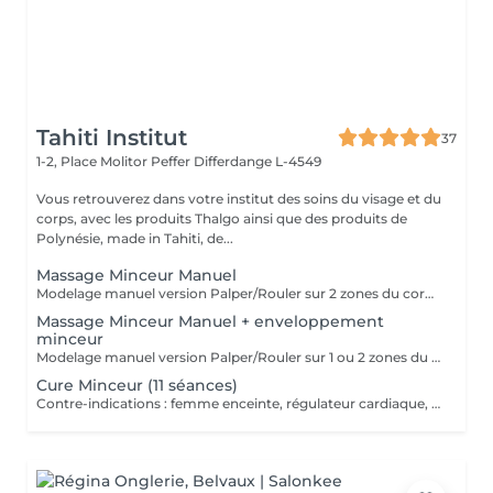
Tahiti Institut
37
1-2, Place Molitor Peffer
Differdange L-4549
Vous retrouverez dans votre institut des soins du visage et du
corps, avec les produits Thalgo ainsi que des produits de
Polynésie, made in Tahiti, de...
Massage Minceur Manuel
Modelage manuel version Palper/Rouler sur 2 zones du corps.
Massage Minceur Manuel + enveloppement
minceur
Modelage manuel version Palper/Rouler sur 1 ou 2 zones du corps. Application ensuite d'un enveloppement aux propriétés amincissantes sur ces mêmes zones.
Cure Minceur (11 séances)
Contre-indications : femme enceinte, régulateur cardiaque, stérilet, maladie grave : conseils auprès de votre esthéticienne Programme de perte en cm et anticellulite Séance 1 : Bilan personnalisé + Massage drainant lymphatique corps (esthétique méthode Leduc) (50 min) + UN PRODUIT CORPS POUR LE DOMICILE INCLUS Séance 2 : Massage minceur localisé sur 1 ou 2 zones + Vacuum (cupping) (40 min) Séance de 3 à 8 : Lipocavitation + Radio-fréquence 1 à 2 zones (30 min) Séance de 9 à 10 : Madérothérapie + enveloppement minceur localisé (60 min) Séance 11 : Rituel Tonicité (1h) (ce rituel comprend un drainage lymphatique et l'utilisation de radio-fréquence avec application localisée d'une crème fermeté) L'idéal étant de réaliser 2 à 3 séances par semaine pour un résultat optimal. Payable à la 1ère séance.