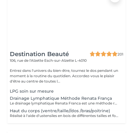
Destination Beauté
201
106, rue de l'Alzette
Esch-sur-Alzette L-4010
Entrez dans l'univers du bien-être, tournez le dos pendant un
moment à la routine du quotidien. Accordez-vous le plaisir
d'être au centre de toutes l...
LPG soin sur mesure
Drainage Lymphatique Méthode Renata França
Le drainage lymphatique Renata Franca est une méthode revisité du drainage lymphatique traditionnel qui permet d'obtenir des résultats plus rapides et visuels impressionnants. L'objectif du drainage manuel, c'est de stimuler le système lymphatique pour qu'il accélère son fonctionnement et élimine ce qui l'empêchait de fonctionner correctement. Pour ce faire, il va falloir stimuler les ganglions et les organes d'élimination. Plus il est pratiqué régulièrement, plus il sera efficace et permettra de soutenir le système lymphatique plutôt que de le relancer à chaque fois.
Haut du corps (ventre/taille//dos /bras/poitrine)
Réalisé à l'aide d'ustensiles en bois de différentes tailles et formes spécialement conçus pour s'adapter aux lignes du corps. - Une alternative à la chirurgie - Accélère le métabolisme - Active le système lymphatique - Raffermit et tonifie la peau - Redessine le corps et les volumes - Post opératoire...