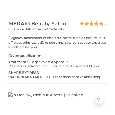
MERAKI Beauty Salon
51
88, rue de Brill
Esch-sur-Alzette 4042
Élegance, raffinement et bien-être. Notre salon de beauté vous
offre des soins exclusifs et personnalisés, réalises avec expertise
et délicatesse, pou...
Cryomodélisation
Traitments Corps avec Appareils
** Le service sera facturé 2 € par minute. Le service LPG corps est une technologie non invasive qui utilise un massage mécanique pour stimuler les tissus profonds afin de réduire la cellulite, affiner la silhouette, déstocker les graisses localisées et raffermir la peau. Cette technique est souvent décrite comme agréable et naturelle, avec des résultats visibles comme une peau plus lisse et un corps plus léger, grâce au remodelage corporel et au drainage. Objectifs du traitement LPG corps Réduire la cellulite : Il aide à atténuer l'aspect de la cellulite, qu'elle soit adipeuse, aqueuse ou fibreuse. Déstocker les graisses : Il stimule le déstockage des graisses localisées qui résistent aux régimes et à l'exercice, comme le mentionne le traitement Lipomassage du {LPG Group}. Raffermir la peau : Le soin raffermit la peau et améliore sa fermeté, notamment sur des zones comme le double menton. Drainer et détoxifier : Il favorise les échanges circulatoires et procure un effet détoxinant, ce qui permet de retrouver une sensation de légèreté. Déroulement et fréquence Séance type : La durée d'une séance est généralement de 35 à 40 minutes, selon le protocole. Protocoles courants : Il est conseillé de commencer par 2 séances par semaine pour les premières séances afin d'obtenir des résultats plus rapides, puis de réduire la fréquence en fonction de vos besoins et de votre budget. Adaptabilité : Le soin peut être adapté à vos besoins spécifiques, qu'il s'agisse de minceur, de raffermissement ou de drainage.
SHAPE EXPRESS
**ABONNEMENT MENSUEL . Les séances sont valables uniquement pendant le mois en cours et ne peuvent pas être reportées ou cumulées sur le mois suivant. PROGRAMME CORPS REMODELANT - ANTI CELLULITE & RAFFERMISSANT INCLUS * 2 séances corporelles par semaine (30 minutes chacune) * 6 Seances par mois Techniques utilisées: - LPG : stimule la circulation et aide à déstocker les graisses - Drainage lymphatique : favorise l'élimination des toxines et réduit la rétention d'eau - Detox corporel : aide purifier l'organisme et affiner la silhouette - HIFU (1 Zone incluse) : Technologie avancée pour raffermir et tonifier la peau en profondeur