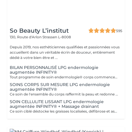
So Beauty L’institut
595
130, Route d'Arlon
Strassen L-8008
Depuis 2019, nos esthéticiennes qualifiées et passionnées vous
accueillent dans un véritable écrin de douceur, entièrement
dédié à votre bien-être et ...
BILAN PERSONNALISÉ LPG endermologie
augmentée INFINITY®
Tout programme de soin endermologie® corps commence par un bilan ultra-précis, avec l'application professionnelle ENDERMOLINK. Il se déroule en trois étapes clés : 1. Décryptage de votre mode de vie. 2. Analyse de votre peau. 3. Création de votre programme sur-mesure.
SOINS CORPS SUR MESURE LPG endermologie
augmentée INFINITY®
Ce soin de l'ensemble du corps raffermit la peau et redonne du galbe aux courbes pour retrouver une silhouette resculptée et plus ferme tout en procurant un grand moment de bien-être. DESTOCKE les graisses Grâce à la nouvelle tête de traitement brevetée Alliance, endermologie® permet de cibler et d'affiner les zones rebelles à lexercice et à l'hygiène alimentaire (bras, dos, ventre, taille, cuisses..) tout en s'adaptant précisément aux besoins de chaque peau. LISSE la cellulite La cellulite, qui touche 90 % des femmes même les plus minces et les plus sportives, résulte à la fois dun stockage de graisses dans les adipocytes (cellules graisseuses) et dune rétention d'eau tout autour. RAFFERMIT la peau Variations de poids, grossesses, temps qui passe la peau perd progressivement de sa tonicité et de sa souplesse. Même si ce relâchement cutané concerne tout le corps, certaines zones y sont plus sensibles : intérieur des cuisses, ventre, bras, etc
SOIN CELLULITE LISSANT LPG endermologie
augmentée INFINITY® + Massage drainant
Ce soin ciblé déstocke les graisses localisées, défibrose et assouplit les tissus pour traiter efficacement la cellulite adipeuse et fibreuse tout en procurant un grand moment de bien-être. 40 minutes LPG + 10 minutes de massage drainant/amincissant sur l'avant des jambes.