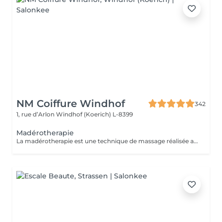
NM Coiffure Windhof
342
1, rue d’Arlon
Windhof (Koerich) L-8399
Madérotherapie
La madérotherapie est une technique de massage réalisée avec des instruments en bois spécialement éllaboré affin de sculpter , tonifier votre corps. Naturelle et non invasive, celle- ci offre des résultats visibles et surtout durable dans le temps. Ses bienfaits : - Réduction de la cellulite - Grande amélioration de la circulation sanguine et lymphatique - Raffermissement de la peau - Diminution des tensions musculaires - Remodelage de la silhouette