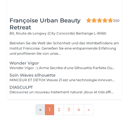
Françoise Urban Beauty
250
Retreat
80, Route de Longwy (City Concorde)
Bertrange L-8060
Betreten Sie die Welt der Schönheit und des Wohlbefindens am
Institut Francoise. Genießen Sie eine entspannende Erfahrung
und profitieren Sie von unse...
Wonder Vigor
Wonder Vigor : L'Arme Secrète d'une Silhouette Parfaite Oubliez les méthodes ordinaires. Wonder Vigor est la première et unique technologie au monde à fusionner thermogenèse intelligente et contraction musculaire hélicoïdale pour détruire la graisse et sculpter le corps avec une précision chirurgicale sans bistouri, sans douleur, sans compromis. Propulsé par Thermodexia, un brevet exclusif, ce système agit en profondeur pour des résultats visibles, mesurables, et inégalés. Une expérience ultra-confortable, des effets immédiats et durables parce que votre corps mérite l'excellence absolue. Exclusivement chez nous. Parce que le génie ne se partage pas. Prêt à transformer votre corps ? Venez vivre l'expérience Wonder Vigor.
Soin Waves silhouette
MINCEUR ET DÉTOX Waves 21 est une technologie innovante aux effets rééquilibrant , minceurs et détox permettant une action ciblée sur les différentes zones que l'on souhaite amincir. Grâce a l'association de électrostimulation des métamères en lien direct avec les organes , et d'un traitement par le froid intense , ce soin , relance le système lymphatique et veineux Les tissus sont détoxifiés en profondeur , la silhouette ré harmonisée , et les imperfections telle la cellulite , et la graisse abdominale sont visiblement réduites , dès la première séance .
DIASCULPT
Découvrez un nouveau traitement naturel ,doux et très efficace pour éliminer les surcharges graisseuses localisées : abdomen, hanches ,genoux , bras , fesses ,les résultats sont visibles immédiatement .Cette technique permet également de soigner la cellulite, et raffermir les zones relâchées en renforçant la fabrication d'un bon collagène.
«
1
2
3
4
»