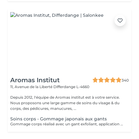
Aromas Institut
340
11, Avenue de la Liberté
Differdange L-4660
Depuis 2012, l'équipe de Aromas institut est à votre service.
Nous proposons une large gamme de soins du visage & du
corps, des pédicures, manucures, ...
Soins corps - Gommage japonais aux gants
Gommage corps réalisé avec un gant exfoliant, application d'une huile hydratante idéale pour une peau douce, lisse. Nous vous prions de bien vouloir respecter votre rendez-vous. En prenant rendez-vous, vous occupez une place, dont une autre personne aurait éventuellement besoin. Tout rendez-vous non annulé 24h en avance, est susceptible d'être facturé. (Si vous ne pouvez pas vous présenter à votre RDV, proposez-le éventuellement à un proche ou à un ami) Toute l'équipe de Aromas Institut vous remercie pour votre respect et votre compréhension.