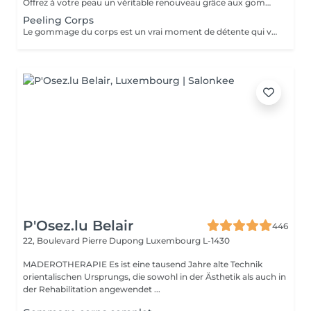
Offrez à votre peau un véritable renouveau grâce aux gommages corps Gemology. Enrichis en extraits minéraux précieux et en ingrédients naturels, ils exfolient en douceur, éliminent les cellules mortes et révèlent l'éclat de la peau. Leur texture sensorielle et leurs parfums délicats transforment l'exfoliation en un rituel de bien-être luxueux. Résultat : une peau lisse, douce, parfaitement préparée à recevoir les soins suivants.
Peeling Corps
Le gommage du corps est un vrai moment de détente qui va permettre à la peau de se débarrasser de ses inégalités et de retrouver une peau toute douce. Ce soin est parfait juste avant d'aller au soleil pour permettre à la peau de mieux bronzer.
P'Osez.lu Belair
446
22, Boulevard Pierre Dupong
Luxembourg L-1430
MADEROTHERAPIE Es ist eine tausend Jahre alte Technik
orientalischen Ursprungs, die sowohl in der Ästhetik als auch in
der Rehabilitation angewendet ...