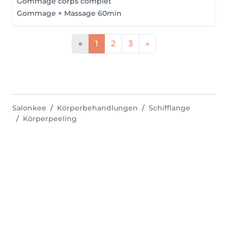
Gommage corps complet
Gommage + Massage 60min
«
1
2
3
»
Salonkee
Körperbehandlungen
Schifflange
Körperpeeling