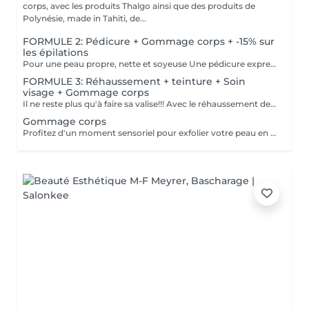
corps, avec les produits Thalgo ainsi que des produits de
Polynésie, made in Tahiti, de...
FORMULE 2: Pédicure + Gommage corps + -15% sur
les épilations
Pour une peau propre, nette et soyeuse Une pédicure express au choix rape ou trempage + Coupe et limage des ongles Un gommage du corps (Monoï ou coco) parfait pour préparer la peau au bronzage -15 % Sur toutes vos épilations ( à rajouter à votre RDV) Pour plus de précision, n'hésitez pas whatsapp, SMS ou appel au 661 555 858
FORMULE 3: Réhaussement + teinture + Soin
visage + Gommage corps
Il ne reste plus qu'à faire sa valise!!! Avec le réhaussement des cils et la teinture, plus besoin de mascara, la tranquillité assurée pendant les vacances Soin du visage Bora Bora ( gommage et massage à l'huile de coco) Gommage corps (monoï ou coco) parfait pour préparer la peau à l'été, au soleil, à la plage, au bronzage Pour plus de précision, n'hésitez pas whatsapp, SMS ou appel au 661 555 858
Gommage corps
Profitez d'un moment sensoriel pour exfolier votre peau en douceur. En soin seul avec une crème ou encore mieux, avant un massage pour préparer la peau. Pour préparer la peau au soleil, réparer après une exposition, un moment de relaxation, ne rater l'occasion de faire du bien à votre peau et votre corps