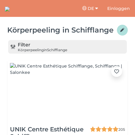
DE
Einloggen
Körperpeeling
in
Schifflange
Filter
Körperpeeling
in
Schifflange
UNIK Centre Esthétique
205