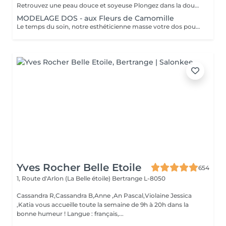
Retrouvez une peau douce et soyeuse Plongez dans la douceur tropicale dIndonésie à travers les notes épicées des huiles essentielles de Girofle et de Muscade. Ce gommage aux effluves chauds et naturels vous transporte tout en exfoliant délicatement votre peau : elle est douce, lumineuse et satinée.
MODELAGE DOS - aux Fleurs de Camomille
Le temps du soin, notre esthéticienne masse votre dos pour un confort sans précédent.
Yves Rocher Belle Etoile
654
1, Route d'Arlon (La Belle étoile)
Bertrange L-8050
Cassandra R,Cassandra B,Anne ,An Pascal,Violaine Jessica
,Katia vous accueille toute la semaine de 9h à 20h dans la
bonne humeur ! Langue : français,...