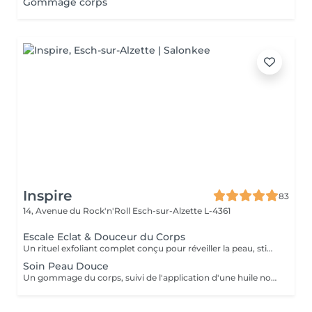
Gommage corps
Inspire
83
14, Avenue du Rock'n'Roll
Esch-sur-Alzette L-4361
Escale Eclat & Douceur du Corps
Un rituel exfoliant complet conçu pour réveiller la peau, stimuler les tissus et offrir une sensation de renouveau. Réalisé sur l'ensemble du corps, ce soin associe une exfoliation au Gotu Kola et aux actifs végétaux afin d'éliminer les cellules mortes, d'affiner le grain de peau et de favoriser le renouvellement cutané. Les gestes enveloppants stimulent également la microcirculation et procurent une sensation immédiate de légèreté. Après une douche, l'application d'un soin corps au Gotu Kola et au Lotus vient nourrir, assouplir et sublimer la peau tout en prolongeant les bienfaits du rituel. La peau retrouve douceur, éclat et confort, prête à accueillir les beaux jours et les expositions estivales. Une peau lumineuse, soyeuse et délicatement satinée pour briller tout l'été !
Soin Peau Douce
Un gommage du corps, suivi de l'application d'une huile nourrissante pour retrouver la douceur d'une peau de bébé.