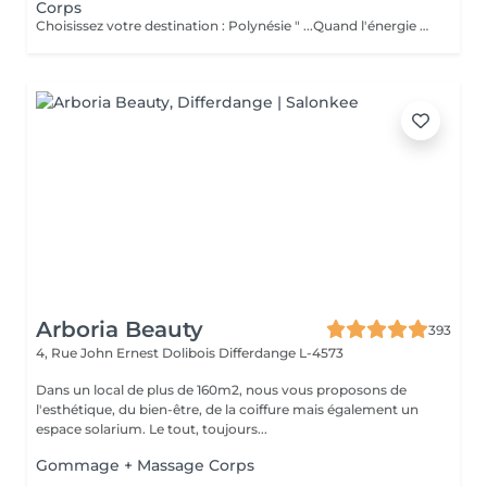
Corps
Choisissez votre destination : Polynésie " ...Quand l'énergie des îles envahit le corps et l'esprit ... " Ce Rituel aux senteurs divines de monoï, mangue et frangipanier démarre par une exfoliation en douceur au sable de bora bora, puis se prolonge par une « sieste de bien-être » tropicale au beurre de mangue, extrêmement relaxante pour les tensions physiques et pour l'esprit, mais aussi nourrissante pour la peau. Enfin, le Massage (55min) Polynésien Sweet Lomi, très ressourçant, est pratiqué avec un divin nectar de beauté à la fleur de frangipanier ou une huile relaxante au CBD. Amazonie " ... Ce Rituel fait vibrer l'énergie joyeuse et tonique du Brésil ... " Le sucre roux du gommage, mélangé à l'huile de noix du Brésil, fond sur la peau pour éliminer les cellules mortes et préparer l'épiderme à recevoir l'enveloppement anti-stress, véritable « sieste de bien-être ». Puis, le Massage (55min) Holistic Bambou, intégrant des manuvres drainantes au bambou, est pratiqué avec un nectar de beauté aux effluves gourmandes fruitées de mangue et fruit de la passion ou une huile de soin à l'acérola pour un corps relâché, vivifié et très léger ! Indonésie " ... Expérience détox pour retrouver vitalité, harmonie, légèreté ... " Un Rituel pour évacuer le stress et la fatigue en drainant les toxines, et pour retrouver une silhouette affinée. Le gommage au riz, sel, thé vert et épices se poursuit par un « cocon minceur » riche en algues fucus et café vert, véritable « cataplasme » amincissant. Enfin, le Massage (55min) Balizen est pratiqué avec une huile de soin phyto-aromatique drainante et amincissante. Afrique " ... Une expérience sensorielle basée sur une synergie d'huiles essentielles relaxantes ..." Les Produits de Soin de ce Rituel sont certifiés Bio COSMOS ORGANIC. Les graines de baobab du gommage éliminent impuretés et cellules mortes, permettant ainsi à la peau d'absorber les bienfaits des huiles essentielles relaxantes lors de la phase d'enveloppement. Puis, le bien-être physique et psychique est optimisé lors du Massage (55min) Africain Sabi Sabi.
Arboria Beauty
393
4, Rue John Ernest Dolibois
Differdange L-4573
Dans un local de plus de 160m2, nous vous proposons de
l'esthétique, du bien-être, de la coiffure mais également un
espace solarium. Le tout, toujours...
Gommage + Massage Corps