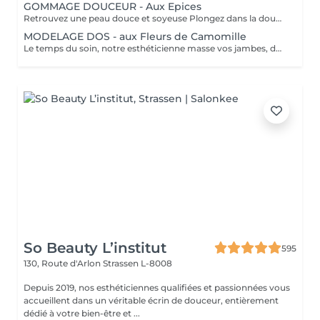
GOMMAGE DOUCEUR - Aux Epices
Retrouvez une peau douce et soyeuse Plongez dans la douceur tropicale dIndonésie à travers les notes épicées des huiles essentielles de Girofle et de Muscade. Ce gommage aux effluves chauds et naturels vous transporte tout en exfoliant délicatement votre peau : elle est douce, lumineuse et satinée.
MODELAGE DOS - aux Fleurs de Camomille
Le temps du soin, notre esthéticienne masse vos jambes, des orteils à la taille dans un mouvement tonique qui active la microcirculation et leurs procure un confort sans précédent. Bénéfices : Vos jambes retrouvent fraicheur et légèreté.
So Beauty L’institut
595
130, Route d'Arlon
Strassen L-8008
Depuis 2019, nos esthéticiennes qualifiées et passionnées vous
accueillent dans un véritable écrin de douceur, entièrement
dédié à votre bien-être et ...