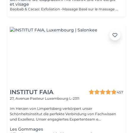
et visage
Baobab & Cacao: Exfoliation -Massage Basé sur le massage Hilotra de Madagascar, il combine des techniques ancestrales africaines et asiatiques pour générer une sensation de connexion avec la nature et un équilibre corporel. AFRICAN BLISS : Massage SWEET Maternity: Basé sur la technique du drainage lymphatique, ce rituel combine des mouvements ascendants et des mouvements enveloppants qui favorisent une sensation de légèreté et de confort immédiate dans les jambes Light Legs : Basé sur la technique du drainage lymphatique, ce rituel combine des mouvements ascendants et des mouvements enveloppants qui favorisent une sensation de légèreté et de confort immédiate dans les jambes
INSTITUT FAIA
457
27, Avenue Pasteur
Luxembourg L-2311
Im Herzen von Limpertsberg verkörpert unser
Schönheitsinstitut die perfekte Verbindung von Fachwissen
und Exzellenz. Unser engagiertes Expertenteam e...
Les Gommages