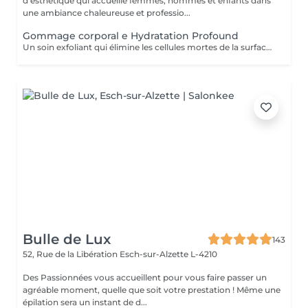
d'esthétique qui accueille femmes, hommes et enfants dans
une ambiance chaleureuse et professio...
Gommage corporal e Hydratation Profound
Un soin exfoliant qui élimine les cellules mortes de la surface de la peau, favorise le renouvellement cellulaire et prévient les poils incarnés. Ce rituel de beauté laisse la peau plus lisse, douce et visiblement plus saine. Idéal pour retrouver une peau éclatante et soyeuse.
Bulle de Lux
143
52, Rue de la Libération
Esch-sur-Alzette L-4210
Des Passionnées vous accueillent pour vous faire passer un
agréable moment, quelle que soit votre prestation ! Même une
épilation sera un instant de d...