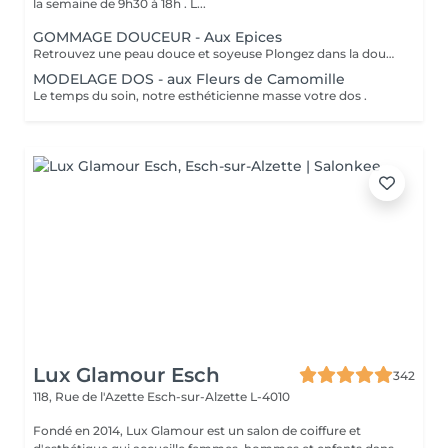
la semaine de 9h30 à 18h . L...
GOMMAGE DOUCEUR - Aux Epices
Retrouvez une peau douce et soyeuse Plongez dans la douceur tropicale dIndonésie à travers les notes épicées des huiles essentielles de Girofle et de Muscade. Ce gommage aux effluves chauds et naturels vous transporte tout en exfoliant délicatement votre peau : elle est douce, lumineuse et satinée.
MODELAGE DOS - aux Fleurs de Camomille
Le temps du soin, notre esthéticienne masse votre dos .
Lux Glamour Esch
342
118, Rue de l'Azette
Esch-sur-Alzette L-4010
Fondé en 2014, Lux Glamour est un salon de coiffure et