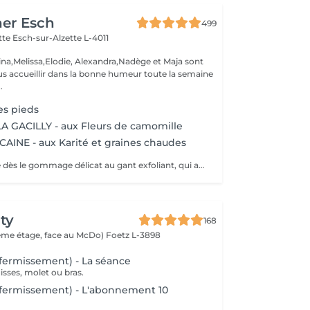
her Esch
499
ette
Esch-sur-Alzette L-4011
ina,Melissa,Elodie, Alexandra,Nadège et Maja sont
s accueillir dans la bonne humeur toute la semaine
.
s pieds
 GACILLY - aux Fleurs de camomille
AINE - aux Karité et graines chaudes
Vous lâchez prise dès le gommage délicat au gant exfoliant, qui alterne lissages et effleurages. Notre esthéticienne applique ensuite lonctueuse huile Orientale à base dhuile dArgan sur lensemble de votre corps et grâce à sa gestuelle précise libère lensemble des tensions. Bénéfices : Vous êtes délassée et votre peau est douce et satinée.
ty
168
(2ème étage, face au McDo)
Foetz L-3898
affermissement) - La séance
uisses, molet ou bras.
affermissement) - L'abonnement 10