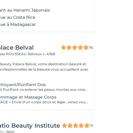
ant au Hanami Japonais
ue au Costa Rica
que à Madagascar
lace Belval
76
cques ROUSSEAU
Belvaux L-4368
eauty Palace Belval, votre destination beauté et
professionnelles de la beauté vous accueillent avec
ttoyant/Purifiant Dos
Ce soin Nettoyant Purifiant va enlever les peaux mortes aux niveau du dos, éliminer les impuretés, détendre les muscles avec un modelage relaxant et pour finir bien purifier les pores de la peau avec un masque "Boue" .
ommage et Massage Corps
Soin Corps « VOYAGE » Envie d'un corps doux et léger, venez vous évader. Gommage et massage corps de 1h.
tio Beauty Institute
71
l L-3650