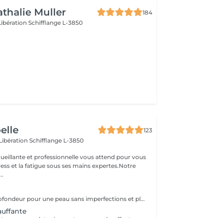
athalie Muller
184
Libération
Schifflange L-3850
oelle
123
 Libération
Schifflange L-3850
ueillante et professionnelle vous attend pour vous
stress et la fatigue sous ses mains expertes.Notre
..
Nettoyage en profondeur pour une peau sans imperfections et plus lisse
auffante