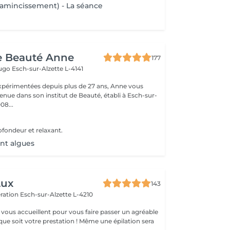
amincissement) - La séance
de Beauté Anne
177
Hugo
Esch-sur-Alzette L-4141
xpérimentées depuis plus de 27 ans, Anne vous
enue dans son institut de Beauté, établi à Esch-sur-
08...
fondeur et relaxant.
t algues
Lux
143
ération
Esch-sur-Alzette L-4210
vous accueillent pour vous faire passer un agréable
ue soit votre prestation ! Même une épilation sera