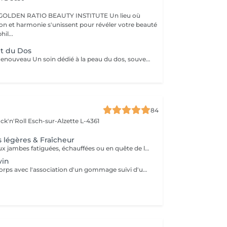
BEAUTY INSTITUTE Un lieu où
ion et harmonie s'unissent pour révéler votre beauté
re phil...
t du Dos
Pureté Confort Renouveau Un soin dédié à la peau du dos, souvent sujette aux impuretés et irritations. Ce protocole associe un nettoyage en profondeur et une exfoliation douce pour désincruster les pores, éliminer les cellules mortes et apaiser la peau. Idéal pour purifier, lisser et revitaliser cette zone souvent exposée aux agressions extérieures. Résultat : une peau nette, douce, apaisée et rafraîchie.
84
ck'n'Roll
Esch-sur-Alzette L-4361
 légères & Fraîcheur
Un rituel dédié aux jambes fatiguées, échauffées ou en quête de légèreté ! Le soin débute par une exfoliation au gant Kessa afin de stimuler la circulation sanguine et préparer les tissus au massage. Un massage drainant est ensuite réalisé à l'aide d'une huile végétale naturelle associant des huiles essentielles tonifiantes. Des bandes fraîches aromatiques imprégnées d'une synergie d'huiles essentielles biologiques de citron, cyprès et menthe poivrée sont ensuite appliquées sur les jambes afin de prolonger la sensation de fraîcheur et de légèreté. Pendant leur temps de pose, profitez d'un massage relaxant du cuir chevelu, du visage ou de la nuque. Le rituel se termine par l'application d'une huile naturelle tonifiante, afin de laisser la peau souple, confortable et délicatement satinée. Retrouvez votre légèreté !
vin
Sublimez votre corps avec l'association d'un gommage suivi d'un enveloppement envoûtant.