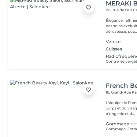
MERAKI B
88, rue de Brill
E
Élegance, raffin
des soins exclusi
délicatesse, pou..
Ventre
Cuisses
Radiofréquenc
Contre les verge
French Be
16, Grand-Rue
Ka
L'équipe de Fren
corps et du visag
d'onglerie et d...
Gommage + H