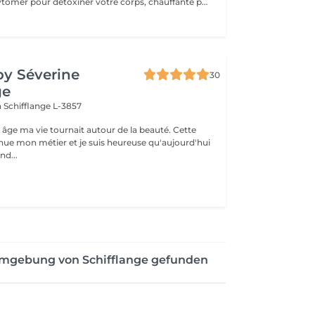
boue marine Phytomer pour detoxiner votre corps, chauffante pour délasser vos muscles
by Séverine
30
ge
n
Schifflange L-3857
 âge ma vie tournait autour de la beauté. Cette
nue mon métier et je suis heureuse qu'aujourd'hui
nd...
Umgebung von Schifflange gefunden