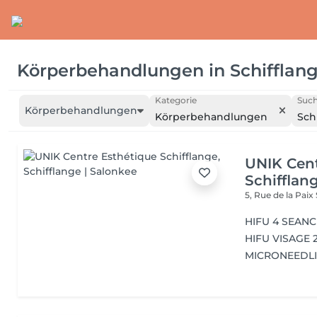
Körperbehandlungen
in
Schifflan
Kategorie
Such
Körperbehandlungen
Körperbehandlungen
Sch
UNIK Cent
Schifflan
5, Rue de la Paix
HIFU 4 SEAN
HIFU VISAGE 
MICRONEEDLI