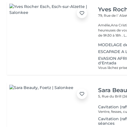
Yves Roc
79, Rue de l`Alz
Amélie,Ana Crist
heureuses de vou
de 9h30 à 18h . L..
MODELAGE de
ESCAPADE A LA
EVASION AFRIC
d'Entada
Sara Beau
5, Rue du Brill 
Cavitation (r
Ventre, fesses, c
Cavitation (r
séances