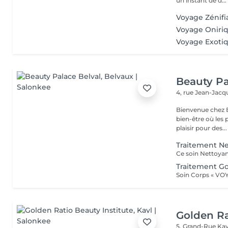
un instant de d...
Voyage Zénifi
Voyage Oniriq
Voyage Exoti
Beauty Pa
4, rue Jean-Ja
Bienvenue chez B
bien-être où les 
plaisir pour des...
Traitement Ne
Traitement G
Golden Ra
5, Grand-Rue
Kay