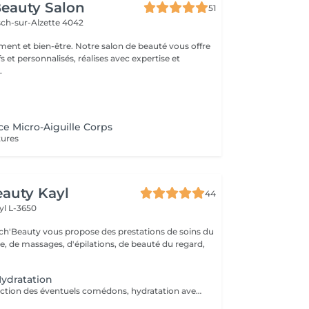
eauty Salon
51
sch-sur-Alzette 4042
ement et bien-être. Notre salon de beauté vous offre
fs et personnalisés, réalises avec expertise et
.
e Micro-Aiguille Corps
tures
auty Kayl
44
yl L-3650
ch'Beauty vous propose des prestations de soins du
e, de massages, d'épilations, de beauté du regard,
ydratation
Gommage, Extraction des éventuels comédons, hydratation avec crème adaptée.