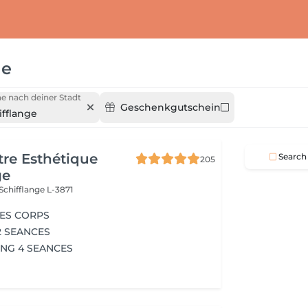
ge
e nach deiner Stadt
Geschenkgutschein
ifflange
re Esthétique
Search
205
ge
Schifflange L-3871
CES CORPS
2 SEANCES
NG 4 SEANCES