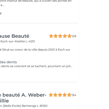
notre institut de beauté, qui a ouvert ses portes en
 Une a...
e
Pause Beauté
129
n
Esch-sur-Alzette L-4251
ch sur
des dents
Avec le temps les dents se colorent et se tachent, pourtant un joli sourire passe par des dents blanches. Parmi les nombreuses techniques existant sur le marché, le blanchiment des dents sans peroxyde vous garantit un résultat efficace et sans aucun danger. La séance de blanchiment, réalisée par un professionnel, dure entre 40 et 45minutes.
de beauté A. Weber-
134
llie
n (Belle Etoile)
Bertrange L-8050