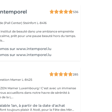
'Intemporel
536
e (Pall Center)
Steinfort L-8416
 institut de beauté dans une ambiance empreinte
e calme, prêt pour une pause beauté hors du temps.
s...
romos sur www.intemporel.lu
romos sur www.intemporel.lu
285
eration
Mamer L-8425
er Luxembourg ! C'est avec un immense
vous accueillons dans notre havre de sérénité à
de la L...
able 1an, à partir de la date d'achat
Des cadeaux qui font toujours plaisir À Noël, pour la Fête des Mères, des Pères, des Grands-Mères, la Saint-Valentin, un anniversaire ou simplement pour faire plaisir : les bons cadeaux OXYZEN sont l'attention idéale. Offrez à vos proches une véritable expérience de bien-être inoubliable. * Vous pouvez acheter vos bons cadeaux directement en ligne sur Salonkee, de façon simple et sécurisée. * Vous pouvez également les commander via notre site internet : https://www.oxyzen.lu Sur notre site, vous avez la possibilité de recevoir un bon cadeau personnalisé, prêt à être imprimé, utilisable immédiatement. Nos bons cadeaux sont valides 1 an à compter de leur date d'achat. Ils peuvent être envoyés par courrier à l'adresse de votre choix ou reçus par mail immédiatement après validation de votre achat . Et si vous préférez le contact direct, il est aussi possible de venir les récupérer en mains propres sur rendez-vous.