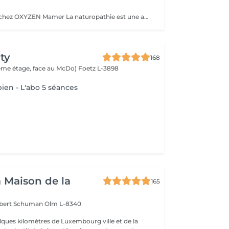
La naturopathie chez OXYZEN Mamer La naturopathie est une approche naturelle et personnalisée qui aide votre corps à retrouver équilibre et vitalité. Chez OXYZEN, nous mettons l'accent sur l'essentiel : la digestion. Une bonne digestion, c'est moins de ballonnements, plus d'énergie, un meilleur sommeil et des défenses renforcées. Pour cela, nous vous guidons notamment sur les bonnes associations alimentaires, afin de faciliter le travail digestif et d'éviter les inconforts. Chaque séance est un moment d'écoute et de conseils pratiques adaptés à votre rythme : hygiène alimentaire, sommeil, gestion du stress, plantes et solutions naturelles. Pas de frustration : l'idée est d'avancer étape par étape, pour des changements durables. Prenez rendez-vous dès aujourd'hui et découvrez comment améliorer votre bien-être en commençant par votre système digestif. Avertissement : Nos soins sont dédiés au bien-être et à la relaxation. Ils ne remplacent pas un suivi médical et ne relèvent pas de la kinésithérapie.
ty
168
(2ème étage, face au McDo)
Foetz L-3898
ien - L'abo 5 séances
a Maison de la
165
obert Schuman
Olm L-8340
ques kilomètres de Luxembourg ville et de la