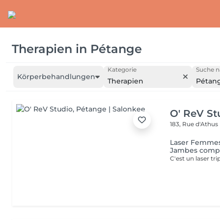
Therapien
in
Pétange
Kategorie
Suche n
Körperbehandlungen
Therapien
Pétan
O' ReV St
183, Rue d'Athus
Laser Femmes -
Jambes comp