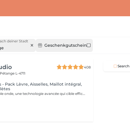
ach deiner Stadt
Geschenkgutschein
ge
udio
Search
408
Pétange L-4711
 Pack Lèvre, Aisselles, Maillot intégral,
lètes
C'est un laser triple onde, une technologie avancée qui cible efficacement tous les types de poils et de peaux. Grâce à ses trois longueurs d'onde (Alexandrite, Diode et Nd:YAG), il agit en profondeur pour une épilation définitive optimale, tout en assurant un traitement confortable et sécurisé. Ce pack complet inclut l'épilation définitive des lèvres supérieures, aisselles, maillot integral devant et derrière et jambes complètes, pour une peau lisse et sans poils sur le long terme. Contre indications: Grossesse et allaitement Exposition au soleil & solarium 2 jours avant et après Présence de plaies, infections cutanées ou herpès actif Prise de médicaments photo-sensibilisants (Roaccutane, antibiotiques, anti-inflammatoires etc,...) Maladies de peau (eczéma, psoriasis, vitiligo, etc.) Diabète non contrôlé Épilepsie (à cause de la lumière du laser) Implants métalliques ou pacemaker Varices importantes sur la zone traitée