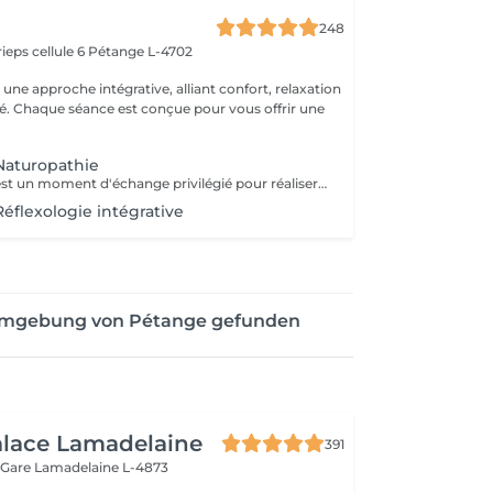
248
ieps cellule 6
Pétange L-4702
ne approche intégrative, alliant confort, relaxation
ité. Chaque séance est conçue pour vous offrir une
Naturopathie
La consultation est un moment d'échange privilégié pour réaliser ensemble un bilan complet et définir un protocole personnalisé. Notre temps est précieux, le vôtre aussi : nous vous remercions d'honorer ce rendez-vous.
Réflexologie intégrative
 Umgebung von Pétange gefunden
alace Lamadelaine
391
 Gare
Lamadelaine L-4873