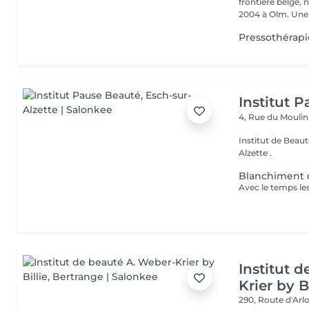
frontière belge, 
2004 à Olm.
Pressothérapi
Institut 
4, Rue du Mouli
Institut de Beauté Situé au coeur de la ville depuis 2001 à Es
Alzette .
Blanchiment 
Institut 
Krier by Bi
290, Route d'Arlo