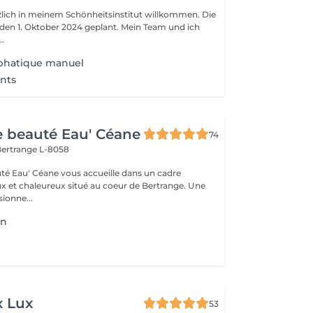
rzlich in meinem Schönheitsinstitut willkommen. Die
r den 1. Oktober 2024 geplant. Mein Team und ich
..
phatique manuel
nts
de beauté Eau' Céane
74
ertrange L-8058
auté Eau' Céane vous accueille dans un cadre
x et chaleureux situé au coeur de Bertrange. Une
ionne...
on
x Lux
53