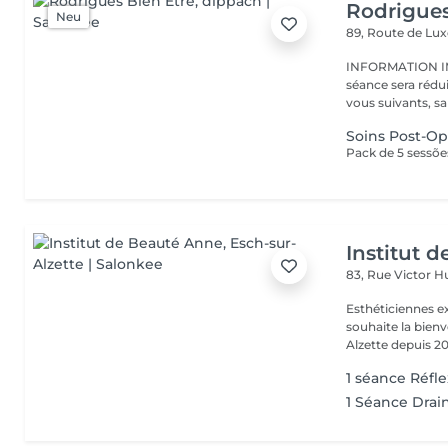
Rodrigues
Neu
89, Route de L
INFORMATION IMPORTANTE : En ca
séance sera rédu
vous suivants, sa
Soins Post-Op
Institut 
83, Rue Victor 
Esthéticiennes e
souhaite la bienv
Alzette depuis 20
1 séance Réfl
1 Séance Drai