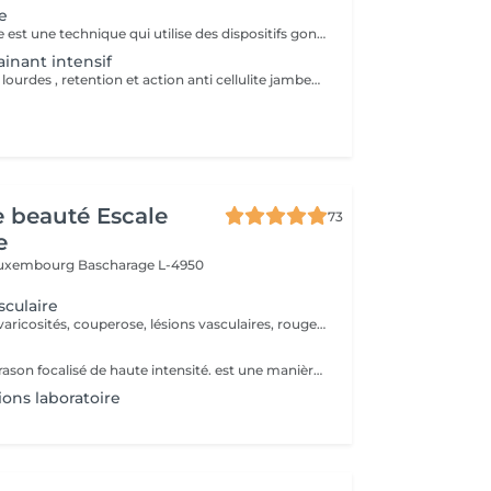
e
La pressothérapie est une technique qui utilise des dispositifs gonflables pour exercer une pression séquentielle sur les jambes, les bras ou le corps. Ce traitement stimule la circulation sanguine et lymphatique, aide à réduire la rétention d'eau et les gonflements, tout en favorisant la détoxification, la relaxation et le bien-être général.
ainant intensif
Drainage jambes lourdes , retention et action anti cellulite jambes et abdomen
de beauté Escale
73
e
 Luxembourg
Bascharage L-4950
sculaire
Traitements des varicosités, couperose, lésions vasculaires, rougeurs diffuses. Régénération de la peau, stimulation du collagène, traitements des cicatrices et vergetures, acné, atténuation des rides et relâchement cutanées, redensifier le cheveu, augmente l'efficacité cosmétiques, amélioration de l'aspect peau d'orange.
HIFU signifie, ultrason focalisé de haute intensité. est une manière innovante, indolore et non invasive. - Correction de l'ovale du visage -Réduction des rides -Lifting facial non chirurgical, joues, sourcils, rides du lion, rides du front, rides nasolabiales, du double menton -Raffermissement du cou, du décolleté -Réduction des poches sous les yeux -Amelioration de la cellulite -Lissage de la peau
ions laboratoire