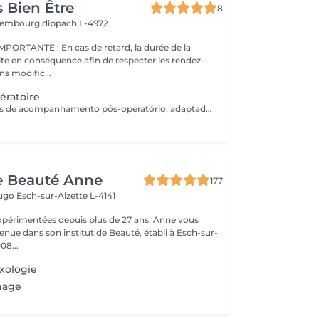
 Bien Être
8
uxembourg
dippach L-4972
s de retard, la durée de la
ite en conséquence afin de respecter les rendez-
ns modific...
ératoire
Pack de 5 sessões de acompanhamento pós-operatório, adaptadas às necessidades da recuperação. As sessões devem ser realizadas com um intervalo mínimo de 2 dias entre cada uma, para respeitar o processo de cicatrização e otimizar os resultados.
de Beauté Anne
177
Hugo
Esch-sur-Alzette L-4141
xpérimentées depuis plus de 27 ans, Anne vous
enue dans son institut de Beauté, établi à Esch-sur-
08...
exologie
nage