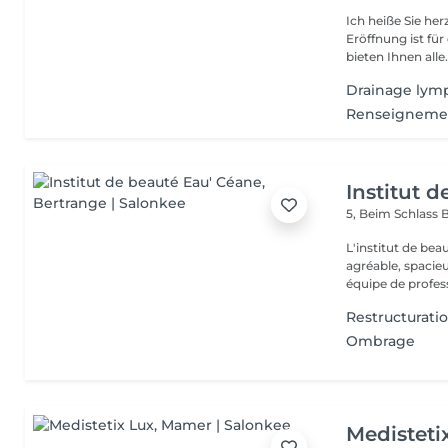
Ich heiße Sie he
Eröffnung ist fü
bieten Ihnen alle.
Drainage lym
Renseigneme
Institut 
5, Beim Schlass
B
L'institut de be
agréable, spacieu
équipe de profess
Restructurati
Ombrage
Medisteti