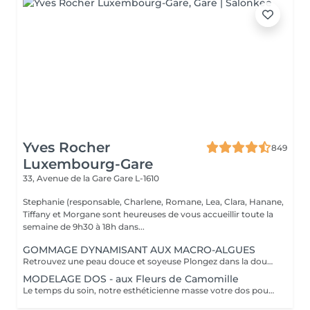
Yves Rocher
849
Luxembourg-Gare
33, Avenue de la Gare
Gare L-1610
Stephanie (responsable, Charlene, Romane, Lea, Clara, Hanane,
Tiffany et Morgane sont heureuses de vous accueillir toute la
semaine de 9h30 à 18h dans...
GOMMAGE DYNAMISANT AUX MACRO-ALGUES
Retrouvez une peau douce et soyeuse Plongez dans la douceur tropicale dIndonésie à travers les notes épicées des huiles essentielles de Girofle et de Muscade. Ce gommage aux effluves chauds et naturels vous transporte tout en exfoliant délicatement votre peau : elle est douce, lumineuse et satinée.
MODELAGE DOS - aux Fleurs de Camomille
Le temps du soin, notre esthéticienne masse votre dos pour un confort sans précédent.