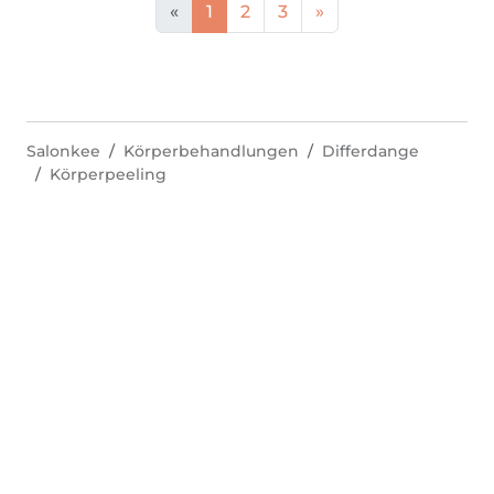
«
1
2
3
»
Salonkee
Körperbehandlungen
Differdange
Körperpeeling