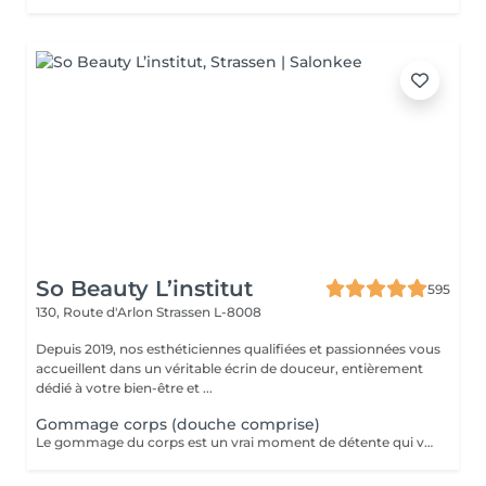
So Beauty L’institut
595
130, Route d'Arlon
Strassen L-8008
Depuis 2019, nos esthéticiennes qualifiées et passionnées vous
accueillent dans un véritable écrin de douceur, entièrement
dédié à votre bien-être et ...
Gommage corps (douche comprise)
Le gommage du corps est un vrai moment de détente qui va permettre à la peau de se débarrasser de ses cellules mortes et de retrouver une peau douce. Ce soin est parfait juste avant d'aller au soleil pour permettre à la peau de mieux bronzer.