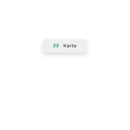
Karte
Unternehmen
Support
Team
&
Jobs
Ihr Geschäft hinzufügen
Rechtlich