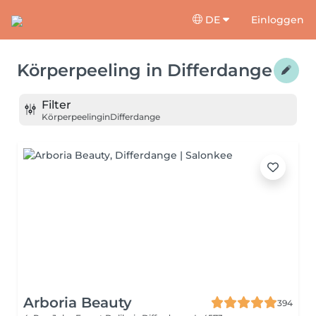
DE
Einloggen
Körperpeeling
in
Differdange
Filter
Körperpeeling
in
Differdange
Arboria Beauty
394