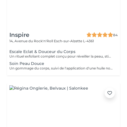
Inspire
84
14, Avenue du Rock'n'Roll
Esch-sur-Alzette L-4361
Escale Eclat & Douceur du Corps
Un rituel exfoliant complet conçu pour réveiller la peau, stimuler les tissus et offrir une sensation de renouveau. Réalisé sur l'ensemble du corps, ce soin associe une exfoliation au Gotu Kola et aux actifs végétaux afin d'éliminer les cellules mortes, d'affiner le grain de peau et de favoriser le renouvellement cutané. Les gestes enveloppants stimulent également la microcirculation et procurent une sensation immédiate de légèreté. Après une douche, l'application d'un soin corps au Gotu Kola et au Lotus vient nourrir, assouplir et sublimer la peau tout en prolongeant les bienfaits du rituel. La peau retrouve douceur, éclat et confort, prête à accueillir les beaux jours et les expositions estivales. Une peau lumineuse, soyeuse et délicatement satinée pour briller tout l'été !
Soin Peau Douce
Un gommage du corps, suivi de l'application d'une huile nourrissante pour retrouver la douceur d'une peau de bébé.