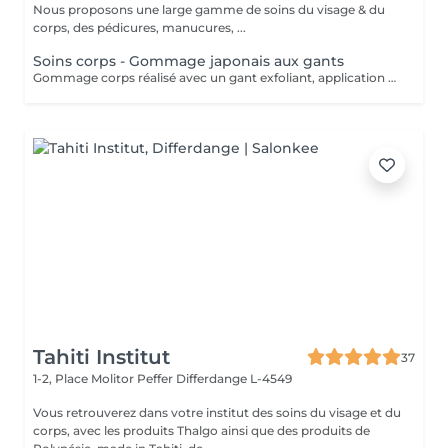
Nous proposons une large gamme de soins du visage & du
corps, des pédicures, manucures, ...
Soins corps - Gommage japonais aux gants
Gommage corps réalisé avec un gant exfoliant, application d'une huile hydratante idéale pour une peau douce, lisse. Nous vous prions de bien vouloir respecter votre rendez-vous. En prenant rendez-vous, vous occupez une place, dont une autre personne aurait éventuellement besoin. Tout rendez-vous non annulé 24h en avance, est susceptible d'être facturé. (Si vous ne pouvez pas vous présenter à votre RDV, proposez-le éventuellement à un proche ou à un ami) Toute l'équipe de Aromas Institut vous remercie pour votre respect et votre compréhension.
Tahiti Institut
37
1-2, Place Molitor Peffer
Differdange L-4549
Vous retrouverez dans votre institut des soins du visage et du
corps, avec les produits Thalgo ainsi que des produits de