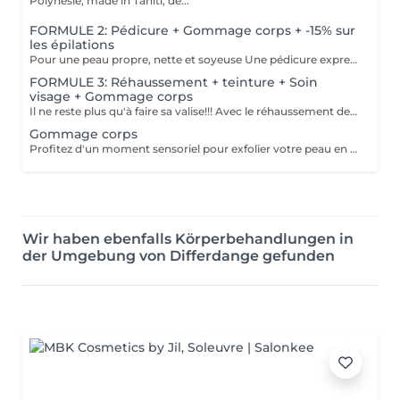
Polynésie, made in Tahiti, de...
FORMULE 2: Pédicure + Gommage corps + -15% sur
les épilations
Pour une peau propre, nette et soyeuse Une pédicure express au choix rape ou trempage + Coupe et limage des ongles Un gommage du corps (Monoï ou coco) parfait pour préparer la peau au bronzage -15 % Sur toutes vos épilations ( à rajouter à votre RDV) Pour plus de précision, n'hésitez pas whatsapp, SMS ou appel au 661 555 858
FORMULE 3: Réhaussement + teinture + Soin
visage + Gommage corps
Il ne reste plus qu'à faire sa valise!!! Avec le réhaussement des cils et la teinture, plus besoin de mascara, la tranquillité assurée pendant les vacances Soin du visage Bora Bora ( gommage et massage à l'huile de coco) Gommage corps (monoï ou coco) parfait pour préparer la peau à l'été, au soleil, à la plage, au bronzage Pour plus de précision, n'hésitez pas whatsapp, SMS ou appel au 661 555 858
Gommage corps
Profitez d'un moment sensoriel pour exfolier votre peau en douceur. En soin seul avec une crème ou encore mieux, avant un massage pour préparer la peau. Pour préparer la peau au soleil, réparer après une exposition, un moment de relaxation, ne rater l'occasion de faire du bien à votre peau et votre corps
Wir haben ebenfalls Körperbehandlungen in
der Umgebung von Differdange gefunden