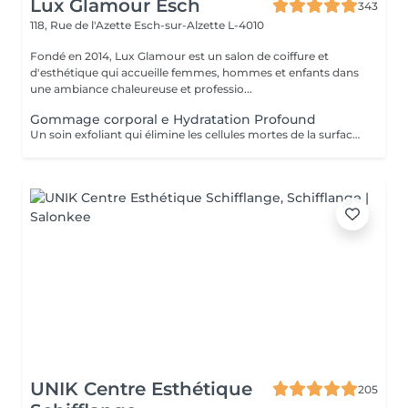
Lux Glamour Esch
343
118, Rue de l'Azette
Esch-sur-Alzette L-4010
Fondé en 2014, Lux Glamour est un salon de coiffure et
d'esthétique qui accueille femmes, hommes et enfants dans
une ambiance chaleureuse et professio...
Gommage corporal e Hydratation Profound
Un soin exfoliant qui élimine les cellules mortes de la surface de la peau, favorise le renouvellement cellulaire et prévient les poils incarnés. Ce rituel de beauté laisse la peau plus lisse, douce et visiblement plus saine. Idéal pour retrouver une peau éclatante et soyeuse.
UNIK Centre Esthétique
205