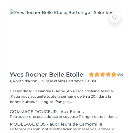
Yves Rocher Belle Etoile
654
1, Route d'Arlon (La Belle étoile)
Bertrange L-8050
Cassandra R,Cassandra B,Anne ,An Pascal,Violaine Jessica
,Katia vous accueille toute la semaine de 9h à 20h dans la
bonne humeur ! Langue : français,...
GOMMAGE DOUCEUR - Aux Epices
Retrouvez une peau douce et soyeuse Plongez dans la douceur tropicale dIndonésie à travers les notes épicées des huiles essentielles de Girofle et de Muscade. Ce gommage aux effluves chauds et naturels vous transporte tout en exfoliant délicatement votre peau : elle est douce, lumineuse et satinée.
MODELAGE DOS - aux Fleurs de Camomille
Le temps du soin, notre esthéticienne masse vos jambes, des orteils à la taille dans un mouvement tonique qui active la microcirculation et leurs procure un confort sans précédent. Bénéfices : Vos jambes retrouvent fraicheur et légèreté.