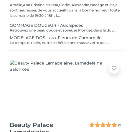
Amélie,Ana Cristina,Melissa,Elodie, Alexandra,Nadège et Maja
sont heureuses de vous accueillir dans la bonne humeur toute
la semaine de 9h30 à 18h . L...
GOMMAGE DOUCEUR - Aux Epices
Retrouvez une peau douce et soyeuse Plongez dans la douceur tropicale dIndonésie à travers les notes épicées des huiles essentielles de Girofle et de Muscade. Ce gommage aux effluves chauds et naturels vous transporte tout en exfoliant délicatement votre peau : elle est douce, lumineuse et satinée.
MODELAGE DOS - aux Fleurs de Camomille
Le temps du soin, notre esthéticienne masse votre dos .
Beauty Palace
391