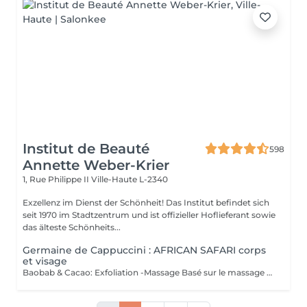
Institut de Beauté
598
Annette Weber-Krier
1, Rue Philippe II
Ville-Haute L-2340
Exzellenz im Dienst der Schönheit! Das Institut befindet sich
seit 1970 im Stadtzentrum und ist offizieller Hoflieferant sowie
das älteste Schönheits...
Germaine de Cappuccini : AFRICAN SAFARI corps
et visage
Baobab & Cacao: Exfoliation -Massage Basé sur le massage Hilotra de Madagascar, il combine des techniques ancestrales africaines et asiatiques pour générer une sensation de connexion avec la nature et un équilibre corporel. AFRICAN BLISS : Massage SWEET Maternity: Basé sur la technique du drainage lymphatique, ce rituel combine des mouvements ascendants et des mouvements enveloppants qui favorisent une sensation de légèreté et de confort immédiate dans les jambes Light Legs : Basé sur la technique du drainage lymphatique, ce rituel combine des mouvements ascendants et des mouvements enveloppants qui favorisent une sensation de légèreté et de confort immédiate dans les jambes