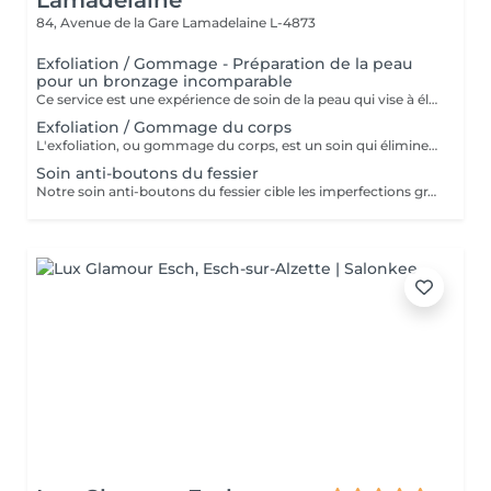
Lamadelaine
84, Avenue de la Gare
Lamadelaine L-4873
Exfoliation / Gommage - Préparation de la peau
pour un bronzage incomparable
Ce service est une expérience de soin de la peau qui vise à éliminer les cellules mortes de la peau, à lisser la texture et à préparer la peau pour d'autres traitements ou pour améliorer son apparence générale. Lors de ce service, un exfoliant doux est appliqué sur la peau, puis massé en douceur pour éliminer les impuretés et les cellules mortes. Le résultat est une peau plus lisse, plus radieuse et plus réceptive aux autres soins de la peau. Ce service est idéal pour maintenir une peau saine et éclatante.
Exfoliation / Gommage du corps
L'exfoliation, ou gommage du corps, est un soin qui élimine les cellules mortes de la peau à l'aide de produits abrasifs ou d'exfoliants chimiques. Ce traitement affine la texture de la peau, la rend plus douce et éclatante, tout en optimisant l'absorption des soins hydratants.
Soin anti-boutons du fessier
Notre soin anti-boutons du fessier cible les imperfections grâce à un nettoyage en profondeur, combiné à l'utilisation de produits exfoliants et antibactériens. Ce soin réduit l'apparition des boutons, apaise la peau et améliore visiblement sa texture