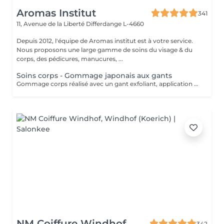
Aromas Institut
341
11, Avenue de la Liberté
Differdange L-4660
Depuis 2012, l'équipe de Aromas institut est à votre service.
Nous proposons une large gamme de soins du visage & du
corps, des pédicures, manucures, ...
Soins corps - Gommage japonais aux gants
Gommage corps réalisé avec un gant exfoliant, application d'une huile hydratante idéale pour une peau douce, lisse. Nous vous prions de bien vouloir respecter votre rendez-vous. En prenant rendez-vous, vous occupez une place, dont une autre personne aurait éventuellement besoin. Tout rendez-vous non annulé 24h en avance, est susceptible d'être facturé. (Si vous ne pouvez pas vous présenter à votre RDV, proposez-le éventuellement à un proche ou à un ami) Toute l'équipe de Aromas Institut vous remercie pour votre respect et votre compréhension.
NM Coiffure Windhof
342