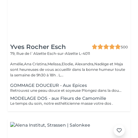
Yves Rocher Esch
500
79, Rue de l`Alzette
Esch-sur-Alzette L-4011
Amélie,Ana Cristina,Melissa,Elodie, Alexandra,Nadège et Maja
sont heureuses de vous accueillir dans la bonne humeur toute
la semaine de 9h30 à 18h . L...
GOMMAGE DOUCEUR - Aux Epices
Retrouvez une peau douce et soyeuse Plongez dans la douceur tropicale dIndonésie à travers les notes épicées des huiles essentielles de Girofle et de Muscade. Ce gommage aux effluves chauds et naturels vous transporte tout en exfoliant délicatement votre peau : elle est douce, lumineuse et satinée.
MODELAGE DOS - aux Fleurs de Camomille
Le temps du soin, notre esthéticienne masse votre dos .