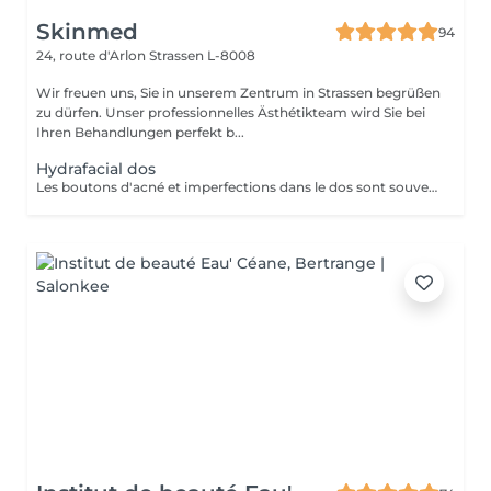
Skinmed
94
24, route d'Arlon
Strassen L-8008
Wir freuen uns, Sie in unserem Zentrum in Strassen begrüßen
zu dürfen. Unser professionnelles Ästhétikteam wird Sie bei
Ihren Behandlungen perfekt b...
Hydrafacial dos
Les boutons d'acné et imperfections dans le dos sont souvent présents chez les adolescents, jeunes adultes ou encore chez les personnes présentant des problèmes hormonaux. Leur apparition s'explique par le même phénomène que les imperfections du visage : une accumulation de sébum, peaux mortes, et une inflammation. HydraFacial est le seul traitement utilisant une technologie brevetée pour nettoyer, éliminer et hydrater. Les super sérums HydraFacial contiennent des ingrédients nutritifs pour une peau plus belle immédiatement. Le résultat : un nettoyage profond de la peau, une réhydratation, et une diminution des imperfections. Ce soin est composé d'un nettoyage, d'une exfoliation douce, d'une extraction et d'antioxydants.