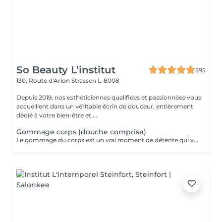
So Beauty L’institut
595
130, Route d'Arlon
Strassen L-8008
Depuis 2019, nos esthéticiennes qualifiées et passionnées vous
accueillent dans un véritable écrin de douceur, entièrement
dédié à votre bien-être et ...
Gommage corps (douche comprise)
Le gommage du corps est un vrai moment de détente qui va permettre à la peau de se débarrasser de ses cellules mortes et de retrouver une peau douce. Ce soin est parfait juste avant d'aller au soleil pour permettre à la peau de mieux bronzer.