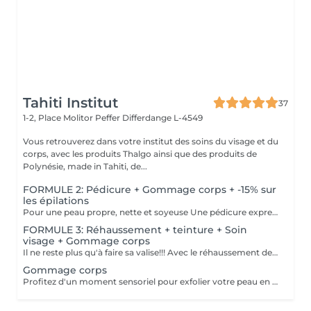
Tahiti Institut
37
1-2, Place Molitor Peffer
Differdange L-4549
Vous retrouverez dans votre institut des soins du visage et du
corps, avec les produits Thalgo ainsi que des produits de
Polynésie, made in Tahiti, de...
FORMULE 2: Pédicure + Gommage corps + -15% sur
les épilations
Pour une peau propre, nette et soyeuse Une pédicure express au choix rape ou trempage + Coupe et limage des ongles Un gommage du corps (Monoï ou coco) parfait pour préparer la peau au bronzage -15 % Sur toutes vos épilations ( à rajouter à votre RDV) Pour plus de précision, n'hésitez pas whatsapp, SMS ou appel au 661 555 858
FORMULE 3: Réhaussement + teinture + Soin
visage + Gommage corps
Il ne reste plus qu'à faire sa valise!!! Avec le réhaussement des cils et la teinture, plus besoin de mascara, la tranquillité assurée pendant les vacances Soin du visage Bora Bora ( gommage et massage à l'huile de coco) Gommage corps (monoï ou coco) parfait pour préparer la peau à l'été, au soleil, à la plage, au bronzage Pour plus de précision, n'hésitez pas whatsapp, SMS ou appel au 661 555 858
Gommage corps
Profitez d'un moment sensoriel pour exfolier votre peau en douceur. En soin seul avec une crème ou encore mieux, avant un massage pour préparer la peau. Pour préparer la peau au soleil, réparer après une exposition, un moment de relaxation, ne rater l'occasion de faire du bien à votre peau et votre corps