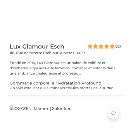
Lux Glamour Esch
343
118, Rue de l'Azette
Esch-sur-Alzette L-4010
Fondé en 2014, Lux Glamour est un salon de coiffure et
d'esthétique qui accueille femmes, hommes et enfants dans
une ambiance chaleureuse et professio...
Gommage corporal e Hydratation Profound
Un soin exfoliant qui élimine les cellules mortes de la surface de la peau, favorise le renouvellement cellulaire et prévient les poils incarnés. Ce rituel de beauté laisse la peau plus lisse, douce et visiblement plus saine. Idéal pour retrouver une peau éclatante et soyeuse.