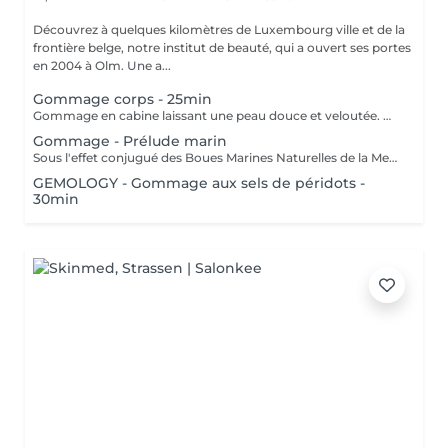
Découvrez à quelques kilomètres de Luxembourg ville et de la
frontière belge, notre institut de beauté, qui a ouvert ses portes
en 2004 à Olm. Une a...
Gommage corps - 25min
Gommage en cabine laissant une peau douce et veloutée. Offrez vous une parenthèse douceur avec le gommage de votre choix.
Gommage - Prélude marin
Sous l'effet conjugué des Boues Marines Naturelles de la Mer Morte et des Sels Marins, ce gommage original et haut de gamme offre une exfoliation détoxifiante, doublée d'un véritable effet de relaxation intense. La peau est douce, vivifiée, les rugosités éliminées, le corps est détendu
GEMOLOGY - Gommage aux sels de péridots -
30min