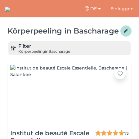
DE
Einloggen
Körperpeeling
in
Bascharage
Filter
Körperpeeling
in
Bascharage
Institut de beauté Escale
73