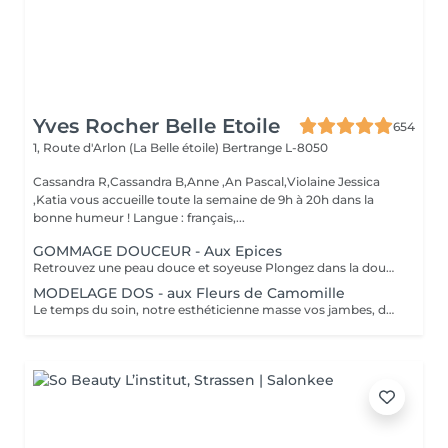
Yves Rocher Belle Etoile
654
1, Route d'Arlon (La Belle étoile)
Bertrange L-8050
Cassandra R,Cassandra B,Anne ,An Pascal,Violaine Jessica
,Katia vous accueille toute la semaine de 9h à 20h dans la
bonne humeur ! Langue : français,...
GOMMAGE DOUCEUR - Aux Epices
Retrouvez une peau douce et soyeuse Plongez dans la douceur tropicale dIndonésie à travers les notes épicées des huiles essentielles de Girofle et de Muscade. Ce gommage aux effluves chauds et naturels vous transporte tout en exfoliant délicatement votre peau : elle est douce, lumineuse et satinée.
MODELAGE DOS - aux Fleurs de Camomille
Le temps du soin, notre esthéticienne masse vos jambes, des orteils à la taille dans un mouvement tonique qui active la microcirculation et leurs procure un confort sans précédent. Bénéfices : Vos jambes retrouvent fraicheur et légèreté.