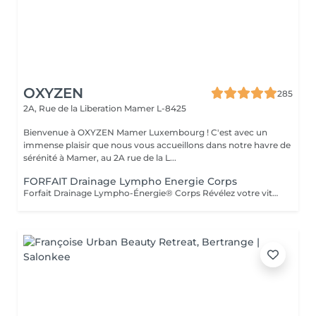
OXYZEN
285
2A, Rue de la Liberation
Mamer L-8425
Bienvenue à OXYZEN Mamer Luxembourg ! C'est avec un
immense plaisir que nous vous accueillons dans notre havre de
sérénité à Mamer, au 2A rue de la L...
FORFAIT Drainage Lympho Energie Corps
Forfait Drainage Lympho-Énergie® Corps Révélez votre vitalité Offrez à votre corps une véritable cure de bien-être grâce au Drainage Lympho-Énergie® Corps. Ce soin exclusif stimule l'énergie, détoxifie l'organisme, allège la silhouette et procure une sensation incomparable de légèreté et de vitalité. Forfait 5 Séances Régénération en douceur -5 séances de Drainage Lympho-Énergie® Corps. -Gestes doux et ciblés pour activer la circulation lymphatique. -Élimination progressive des toxines et réduction de la rétention d'eau. -Une expérience bien-être qui redonne confort et légèreté. Forfait 10 Séances Transformation en profondeur -10 séances de Drainage Lympho-Énergie® Corps. -Une cure complète pour renforcer le système lymphatique. -Affinement de la silhouette et élimination durable des impuretés. -Un voyage intérieur vers une vitalité retrouvée et un équilibre global. Ces forfaits sont adaptables à vos besoins et à votre rythme. Ils constituent également une formidable idée cadeau, idéale pour offrir bien-être, vitalité et légèreté à vos proches. Déconseillé aux femmes enceintes et en cas de contre-indication médicale (demander l'avis de votre médecin). Avertissement : Nos soins sont exclusivement dédiés au bien-être et à la relaxation. Ils ne remplacent pas un suivi médical et ne relèvent pas de la kinésithérapie.