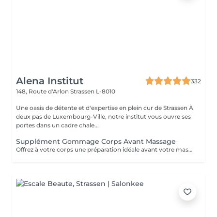
Alena Institut
332
148, Route d'Arlon
Strassen L-8010
Une oasis de détente et d'expertise en plein cur de Strassen À
deux pas de Luxembourg-Ville, notre institut vous ouvre ses
portes dans un cadre chale...
Supplément Gommage Corps Avant Massage
Offrez à votre corps une préparation idéale avant votre massage grâce à notre gommage corps exfoliant. Ce soin permet d'éliminer en douceur les cellules mortes, d'affiner le grain de peau et de stimuler la circulation, afin de maximiser les bienfaits du massage. La peau est plus lisse, plus douce et absorbe mieux les huiles et actifs utilisés pendant le massage.