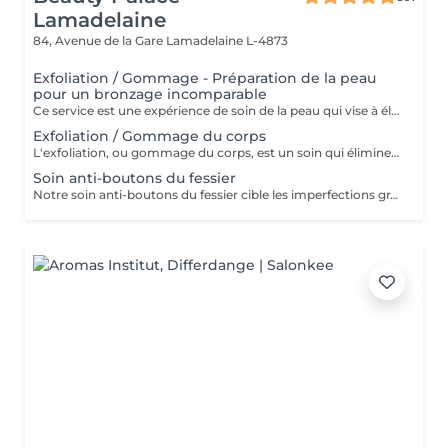
Lamadelaine
84, Avenue de la Gare
Lamadelaine L-4873
Exfoliation / Gommage - Préparation de la peau
pour un bronzage incomparable
Ce service est une expérience de soin de la peau qui vise à éliminer les cellules mortes de la peau, à lisser la texture et à préparer la peau pour d'autres traitements ou pour améliorer son apparence générale. Lors de ce service, un exfoliant doux est appliqué sur la peau, puis massé en douceur pour éliminer les impuretés et les cellules mortes. Le résultat est une peau plus lisse, plus radieuse et plus réceptive aux autres soins de la peau. Ce service est idéal pour maintenir une peau saine et éclatante.
Exfoliation / Gommage du corps
L'exfoliation, ou gommage du corps, est un soin qui élimine les cellules mortes de la peau à l'aide de produits abrasifs ou d'exfoliants chimiques. Ce traitement affine la texture de la peau, la rend plus douce et éclatante, tout en optimisant l'absorption des soins hydratants.
Soin anti-boutons du fessier
Notre soin anti-boutons du fessier cible les imperfections grâce à un nettoyage en profondeur, combiné à l'utilisation de produits exfoliants et antibactériens. Ce soin réduit l'apparition des boutons, apaise la peau et améliore visiblement sa texture