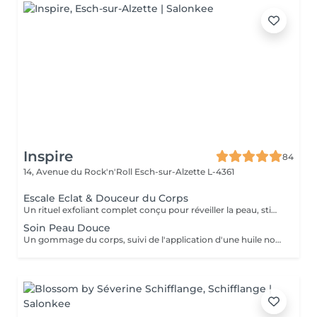
Inspire
84
14, Avenue du Rock'n'Roll
Esch-sur-Alzette L-4361
Escale Eclat & Douceur du Corps
Un rituel exfoliant complet conçu pour réveiller la peau, stimuler les tissus et offrir une sensation de renouveau. Réalisé sur l'ensemble du corps, ce soin associe une exfoliation au Gotu Kola et aux actifs végétaux afin d'éliminer les cellules mortes, d'affiner le grain de peau et de favoriser le renouvellement cutané. Les gestes enveloppants stimulent également la microcirculation et procurent une sensation immédiate de légèreté. Après une douche, l'application d'un soin corps au Gotu Kola et au Lotus vient nourrir, assouplir et sublimer la peau tout en prolongeant les bienfaits du rituel. La peau retrouve douceur, éclat et confort, prête à accueillir les beaux jours et les expositions estivales. Une peau lumineuse, soyeuse et délicatement satinée pour briller tout l'été !
Soin Peau Douce
Un gommage du corps, suivi de l'application d'une huile nourrissante pour retrouver la douceur d'une peau de bébé.