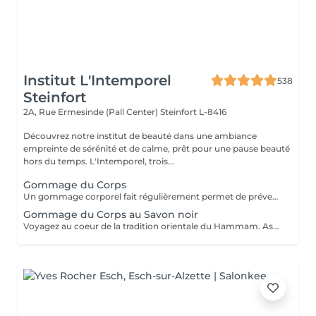
Institut L'Intemporel
538
Steinfort
2A, Rue Ermesinde (Pall Center)
Steinfort L-8416
Découvrez notre institut de beauté dans une ambiance
empreinte de sérénité et de calme, prêt pour une pause beauté
hors du temps. L'Intemporel, trois...
Gommage du Corps
Un gommage corporel fait régulièrement permet de prévenir les désagréments liés à une peau sèche, permet un lissage et une meilleure pénétration de vos soins corps quotidiens. Il élimine les cellules mortes et les impuretés présentes à la surface de la peau et stimule ainsi le renouvellement cellulaire naturel. Mieux oxygéné et résistant, l'épiderme est magnifié et plus lumineux.
Gommage du Corps au Savon noir
Voyagez au coeur de la tradition orientale du Hammam. Associée à l'action exfoliante du gant de Kassa cette recette ancestrale permet de purifier la peau en profondeur pour la laisser douce, satinée et délicatement parfumée. Gant de Kassa offert.