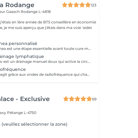
ea Rodange
123
eur Gaasch
Rodange L-4818
 j'étais en 1ère année de BTS conseillère en économie
le, je me suis aperçu que j'étais dans ma voie 'aider
inea personnalisé
Le Bilan Corps Linea est une étape essentielle avant toute cure minceur. Réalisé avec notre expertise, il permet d'analyser vos besoins, vos habitudes et vos objectifs afin de construire un programme parfaitement adapté à votre silhouette. Ce bilan personnalisé nous permet de vous orienter vers les soins les plus efficaces et de définir une stratégie minceur claire, avec un suivi précis. Vous bénéficiez ainsi d'un accompagnement sur mesure, pensé pour optimiser vos résultats et atteindre vos objectifs dans les meilleures conditions.
rainage lymphatique
Le soin Linea Flow est un drainage manuel doux qui active la circulation lymphatique, favorise l'élimination des toxines et diminue la rétention d'eau. Il apporte une sensation immédiate de légèreté, affine la silhouette et améliore la qualité de la peau. Idéal en cure pour un effet détox et jambes légères.
diofréquence
Le soin Linea Lift agit grâce aux ondes de radiofréquence qui chauffent les tissus en profondeur. Cette stimulation relance la production de collagène et d'élastine, raffermit la peau et améliore son élasticité. Idéal pour lutter contre le relâchement cutané et redessiner les contours du corps, ce soin apporte un effet liftant progressif et naturel.
lace - Exclusive
69
ngwy
Pétange L-4750
 (veuillez sélectionner la zone)