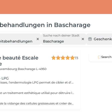
sbehandlungen
in
Bascharage
Suche nach deiner Stadt
Geschenk
eitsbehandlungen
Bascharage
de beauté Escale
Search
73
e
 Luxembourg
Bascharage L-4950
e LPG
Destocker les graisses, l'endermologie LPG permet de cibler et d'affiner les zones rebelles à l'exercice et a l'hygiène alimentaire ( bras , dos , ventre, taille) tout en s'adaptant au besoin de chaque peau. Lisser la cellulite, raffermir la peau, retrouver des jambes légères.
La cryolipolyse est un traitement esthétique utilisé pour détruire les cellules graisseuses. Son principe repose sur une température de froid contrôlé de 9°C à 13°C.
Le lipolaser stimule la vidange des cellules graisseuses et créer des micropores dans leurs membranes par le biais d'une chaleur douce.