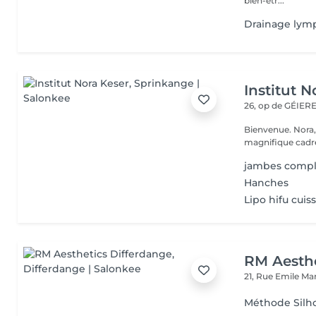
bien-êtr...
Drainage lym
Institut N
26, op de GÉIE
Bienvenue. Nora, Valérie, Julie et Anaïs vous accueillent dans un
magnifique cadre
jambes compl
Hanches
Lipo hifu cui
RM Aesthe
21, Rue Emile Ma
Méthode Silh