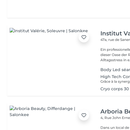
Institut V
47a, rue de San
Ein professionell
dieser Oase der 
Alltagsstress in e.
Body Led séa
High Tech Co
Cryo corps 30
Arboria B
4, Rue John Erne
Dans un local de