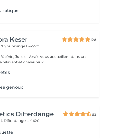
phatique
ora Keser
128
REN
Sprinkange L-4970
 relaxant et chaleureux.
etes
sses genoux
tics Differdange
82
rk
Differdange L-4620
ouette