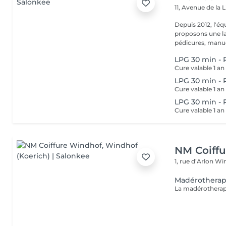
11, Avenue de la 
Depuis 2012, l'éq
proposons une la
pédicures, manucu
LPG 30 min - 
LPG 30 min - P
LPG 30 min - P
NM Coiff
1, rue d’Arlon
Win
Madérotherap