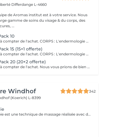
Liberté
Differdange L-4660
uipe de Aromas institut est à votre service. Nous
rge gamme de soins du visage & du corps, des
res, ...
Pack 10
Cure valable 1 an à compter de l'achat. CORPS : L'endermologie DESTOCKER les graisses localisées et résistantes. LISSER la cellulite PREVENIR les troubles de la circulation RAFFERMIR la peau distendue DRAINER VISAGE : L'endermolift STIMULER la synthèse naturelle d'acide hyaluronique. REDENSIFIER la peau ESTOMPER les signes de l'âge Nous vous prions de bien vouloir respecter votre rendez-vous. En prenant rendez-vous, vous occupez une place, dont une autre personne aurait éventuellement besoin. Tout rendez-vous non annulé 24h en avance, est susceptible d'être facturé. (Si vous ne pouvez pas vous présenter à votre RDV, proposez-le éventuellement à un proche ou à un ami) Toute l'équipe de Aromas Institut vous remercie pour votre respect et votre compréhension.
ack 15 (15+1 offerte)
Cure valable 1 an à compter de l'achat. CORPS : L'endermologie DESTOCKER les graisses localisées et résistantes. LISSER la cellulite PREVENIR les troubles de la circulation RAFFERMIR la peau distendue DRAINER VISAGE : L'endermolift STIMULER la synthèse naturelle d'acide hyaluronique. REDENSIFIER la peau ESTOMPER les signes de l'âge Nous vous prions de bien vouloir respecter votre rendez-vous. En prenant rendez-vous, vous occupez une place, dont une autre personne aurait éventuellement besoin. Tout rendez-vous non annulé 24h en avance, est susceptible d'être facturé. (Si vous ne pouvez pas vous présenter à votre RDV, proposez-le éventuellement à un proche ou à un ami) Toute l'équipe de Aromas Institut vous remercie pour votre respect et votre compréhension.
ack 20 (20+2 offerte)
Cure valable 1 an à compter de l'achat. Nous vous prions de bien vouloir respecter votre rendez-vous. En prenant rendez-vous, vous occupez une place, dont une autre personne aurait éventuellement besoin. Tout rendez-vous non annulé 24h en avance, est susceptible d'être facturé. (Si vous ne pouvez pas vous présenter à votre RDV, proposez-le éventuellement à un proche ou à un ami) Toute l'équipe de Aromas Institut vous remercie pour votre respect et votre compréhension.
ure Windhof
342
dhof (Koerich) L-8399
ie
La madérotherapie est une technique de massage réalisée avec des instruments en bois spécialement éllaboré affin de sculpter , tonifier votre corps. Naturelle et non invasive, celle- ci offre des résultats visibles et surtout durable dans le temps. Ses bienfaits : - Réduction de la cellulite - Grande amélioration de la circulation sanguine et lymphatique - Raffermissement de la peau - Diminution des tensions musculaires - Remodelage de la silhouette