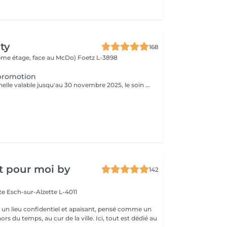
ty
168
(2ème étage, face au McDo)
Foetz L-3898
promotion
Offre promotionnelle valable jusqu'au 30 novembre 2025, le soin vacuum a seulement 55 € au lieu de 69 €
t pour moi by
142
tte
Esch-sur-Alzette L-4011
st un lieu confidentiel et apaisant, pensé comme un
rs du temps, au cur de la ville. Ici, tout est dédié au