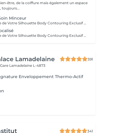
bien-être, de la coiffure mais également un espace
 toujours...
Soin Minceur
Devenez le Maître de Votre Silhouette Body Contouring Exclusif Vous aspirez à redéfinir votre silhouette, dire adieu à la peau d'orange, et être prête pour votre summer body ? Ressentez-vous le besoin d'être accompagnée par des professionnelles pour retrouver le corps qui vous fait vous sentir au mieux ? Arboria Beauty est là pour concrétiser vos objectifs! Le Body Contouring by CONTOUR PARIS® offre une solution complète, personnalisée et unique grâce à la combinaison de trois technologies de pointe : La Cryolipolyse Augmentée, pour affiner votre silhouette sur mesure. Le Laser Diode Focalisé, pour atténuer la cellulite. Le Palber-Rouler Mécanique, pour raffermir la beau. Laissez-nous vous guider vers une transformation qui révélera votre meilleure version ! Arboria Beauty détient l'exclusivité au Luxembourg pour vous offrir en avant-première le Body Contouring by CONTOUR PARIS®, une expérience minceur unique en son genre dans le domaine de médecine esthétique.
ocalisé
Devenez le Maître de Votre Silhouette Body Contouring Exclusif Vous aspirez à redéfinir votre silhouette, dire adieu à la peau d'orange, et être prête pour votre summer body ? Ressentez-vous le besoin d'être accompagnée par des professionnelles pour retrouver le corps qui vous fait vous sentir au mieux ? Arboria Beauty est là pour concrétiser vos objectifs! Le Body Contouring by CONTOUR PARIS® offre une solution complète, personnalisée et unique grâce à la combinaison de trois technologies de pointe : La Cryolipolyse Augmentée, pour affiner votre silhouette sur mesure. Le Laser Diode Focalisé, pour atténuer la cellulite. Le Palber-Rouler Mécanique, pour raffermir la beau. Laissez-nous vous guider vers une transformation qui révélera votre meilleure version ! Arboria Beauty détient l'exclusivité au Luxembourg pour vous offrir en avant-première le Body Contouring by CONTOUR PARIS®, une expérience minceur unique en son genre dans le domaine de médecine esthétique.
alace Lamadelaine
391
 Gare
Lamadelaine L-4873
ignature Enveloppement Thermo-Actif
on
stitut
341