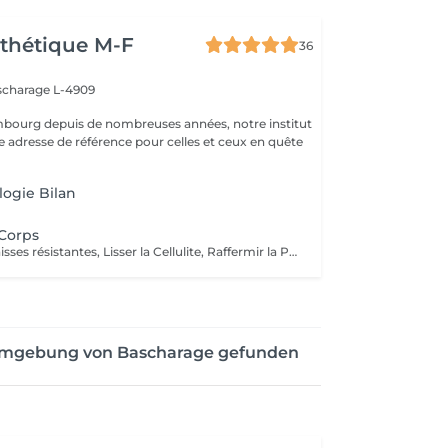
thétique M-F
36
scharage L-4909
mbourg depuis de nombreuses années, notre institut
e adresse de référence pour celles et ceux en quête
ogie Bilan
Corps
Déstocker les graisses résistantes, Lisser la Cellulite, Raffermir la Peau, Resculpter les Formes
 Umgebung von Bascharage gefunden