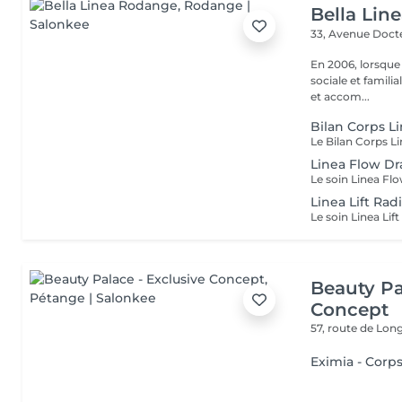
Bella Lin
33, Avenue Doct
En 2006, lorsque
sociale et familia
et accom...
Bilan Corps L
Linea Flow D
Linea Lift Ra
Beauty Pa
Concept
57, route de Lo
Eximia - Corps