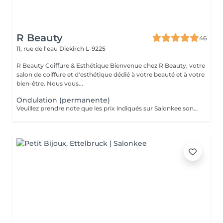
R Beauty
46
11, rue de l'eau
Diekirch L-9225
R Beauty Coiffure & Esthétique Bienvenue chez R Beauty, votre
salon de coiffure et d'esthétique dédié à votre beauté et à votre
bien-être. Nous vous...
Ondulation (permanente)
Veuillez prendre note que les prix indiqués sur Salonkee sont communiqués à titre informatif et s'entendent de base. Ces derniers sont susceptibles de varier selon le diagnostic réalisé à votre arrivée au salon et l'expertise du professionnel à qui vous confiez votre beauté. Dans tous les cas, un devis précis vous sera proposé et toutes réalisations de prestations seront effectuées avec votre accord. Un grand merci d'avance pour votre compréhension. Au plaisir de vous recevoir très vite.