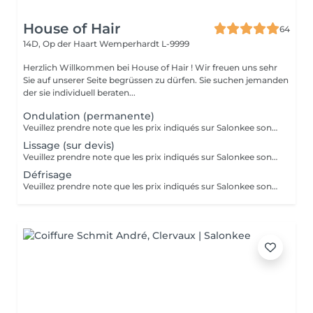
House of Hair
64
14D, Op der Haart
Wemperhardt L-9999
Herzlich Willkommen bei House of Hair ! Wir freuen uns sehr
Sie auf unserer Seite begrüssen zu dürfen. Sie suchen jemanden
der sie individuell beraten...
Ondulation (permanente)
Veuillez prendre note que les prix indiqués sur Salonkee sont communiqués à titre informatif et s'entendent de base. Ces derniers sont susceptibles de varier selon le diagnostic réalisé à votre arrivée au salon et l'expertise du professionnel à qui vous confiez votre beauté. Dans tous les cas, un devis précis vous sera proposé et toutes réalisations de prestations seront effectuées avec votre accord. Un grand merci d'avance pour votre compréhension. Au plaisir de vous recevoir très vite.
Lissage (sur devis)
Veuillez prendre note que les prix indiqués sur Salonkee sont communiqués à titre informatif et s'entendent de base. Ces derniers sont susceptibles de varier selon le diagnostic réalisé à votre arrivée au salon et l'expertise du professionnel à qui vous confiez votre beauté. Dans tous les cas, un devis précis vous sera proposé et toutes réalisations de prestations seront effectuées avec votre accord. Un grand merci d'avance pour votre compréhension. Au plaisir de vous recevoir très vite.
Défrisage
Veuillez prendre note que les prix indiqués sur Salonkee sont communiqués à titre informatif et s'entendent de base. Ces derniers sont susceptibles de varier selon le diagnostic réalisé à votre arrivée au salon et l'expertise du professionnel à qui vous confiez votre beauté. Dans tous les cas, un devis précis vous sera proposé et toutes réalisations de prestations seront effectuées avec votre accord. Un grand merci d'avance pour votre compréhension. Au plaisir de vous recevoir très vite.