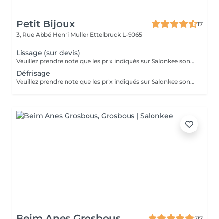
Petit Bijoux
17
3, Rue Abbé Henri Muller
Ettelbruck L-9065
Lissage (sur devis)
Veuillez prendre note que les prix indiqués sur Salonkee sont communiqués à titre informatif et s'entendent de base. Ces derniers sont susceptibles de varier selon le diagnostic réalisé à votre arrivée au salon et l'expertise du professionnel à qui vous confiez votre beauté. Dans tous les cas, un devis précis vous sera proposé et toutes réalisations de prestations seront effectuées avec votre accord. Un grand merci d'avance pour votre compréhension. Au plaisir de vous recevoir très vite.
Défrisage
Veuillez prendre note que les prix indiqués sur Salonkee sont communiqués à titre informatif et s'entendent de base. Ces derniers sont susceptibles de varier selon le diagnostic réalisé à votre arrivée au salon et l'expertise du professionnel à qui vous confiez votre beauté. Dans tous les cas, un devis précis vous sera proposé et toutes réalisations de prestations seront effectuées avec votre accord. Un grand merci d'avance pour votre compréhension. Au plaisir de vous recevoir très vite.
Beim Anes Grosbous
217