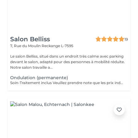
Salon Belliss
19
7, Rue du Moulin
Reckange L-7595
Le salon Belliss, situé dans un endroit très calme avec parking
devant le salon, adapté pour des personnes à mobilité réduite.
Notre salon travaille a...
Ondulation (permanente)
Soin-Traitement inclus Veuillez prendre note que les prix indiqués sur Salonkee sont communiqués à titre informatif et s'entendent de base. Ces derniers sont susceptibles de varier selon le diagnostic réalisé à votre arrivée au salon et l'expertise du professionnel à qui vous confiez votre beauté. Dans tous les cas, un devis précis vous sera proposé et toutes réalisations de prestations seront effectuées avec votre accord. Un grand merci d'avance pour votre compréhension. Au plaisir de vous recevoir très vite.