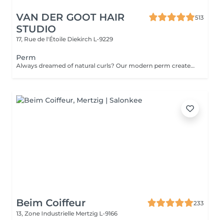
VAN DER GOOT HAIR
513
STUDIO
17, Rue de l'Étoile
Diekirch L-9229
Perm
Always dreamed of natural curls? Our modern perm creates long-lasting curls or waves while adding texture, movement, and volume to your hair. From soft, natural waves to defined, bouncy curls, this treatment transforms flat hair into a vibrant, dynamic style that remains easy to manage and style every day.
Beim Coiffeur
233
13, Zone Industrielle
Mertzig L-9166