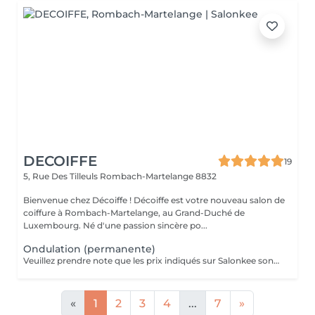
DECOIFFE
19
5, Rue Des Tilleuls
Rombach-Martelange 8832
Bienvenue chez Décoiffe ! Décoiffe est votre nouveau salon de
coiffure à Rombach-Martelange, au Grand-Duché de
Luxembourg. Né d'une passion sincère po...
Ondulation (permanente)
Veuillez prendre note que les prix indiqués sur Salonkee sont communiqués à titre informatif et s'entendent de base. Ces derniers sont susceptibles de varier selon le diagnostic réalisé à votre arrivée au salon et l'expertise du professionnel à qui vous confiez votre beauté. Dans tous les cas, un devis précis vous sera proposé et toutes réalisations de prestations seront effectuées avec votre accord. Un grand merci d'avance pour votre compréhension. Au plaisir de vous recevoir très vite.
«
1
2
3
4
...
7
»