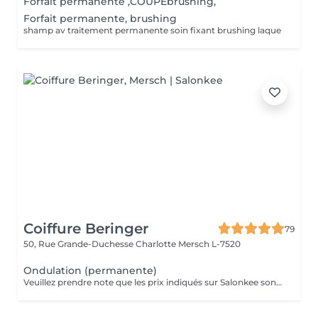
Forfait permanente ,COUPEbrushing,
Forfait permanente, brushing
shamp av traitement permanente soin fixant brushing laque
Coiffure Beringer
79
50, Rue Grande-Duchesse Charlotte
Mersch L-7520
Ondulation (permanente)
Veuillez prendre note que les prix indiqués sur Salonkee sont communiqués à titre informatif et s'entendent de base. Ces derniers sont susceptibles de varier selon le diagnostic réalisé à votre arrivée au salon et l'expertise du professionnel à qui vous confiez votre beauté. Dans tous les cas, un devis précis vous sera proposé et toutes réalisations de prestations seront effectuées avec votre accord. Un grand merci d'avance pour votre compréhension. Au plaisir de vous recevoir très vite.