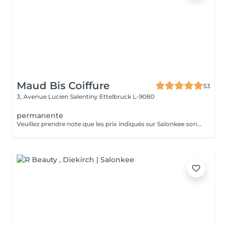
Maud Bis Coiffure
53
3, Avenue Lucien Salentiny
Ettelbruck L-9080
permanente
Veuillez prendre note que les prix indiqués sur Salonkee sont communiqués à titre informatif et s'entendent de base. Ces derniers sont susceptibles de varier selon le diagnostic réalisé à votre arrivée au salon et l'expertise du professionnel à qui vous confiez votre beauté. Dans tous les cas, un devis précis vous sera proposé et toutes réalisations de prestations seront effectuées avec votre accord. Un grand merci d'avance pour votre compréhension. Au plaisir de vous recevoir très vite.