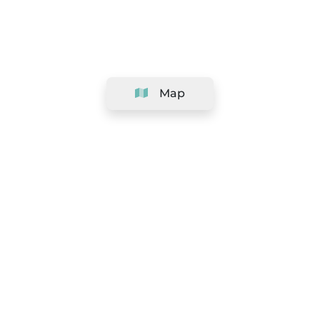
Map
Company
Support
Team
&
Careers
Information for salons
Legal