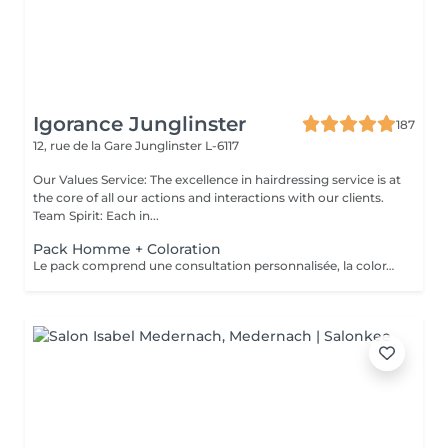
Igorance Junglinster
187
12, rue de la Gare
Junglinster L-6117
Our Values Service: The excellence in hairdressing service is at
the core of all our actions and interactions with our clients.
Team Spirit: Each in...
Pack Homme + Coloration
Le pack comprend une consultation personnalisée, la coloration avec les produits LOREAL PROFESSIONNEL , shampooing et conditionneur spécifiques REDKEN , la coupe IGORANCE ( finitions sur cheveux secs) , les produits de styling REDKEN * Tarifs à titre indicatifs à confirmer après la consultation personnalisée établit auprès de votre coiffeur/stylist/spécialiste * La direction se réserve le droit d’apporter des modifications pour le bon fonctionnement du salon