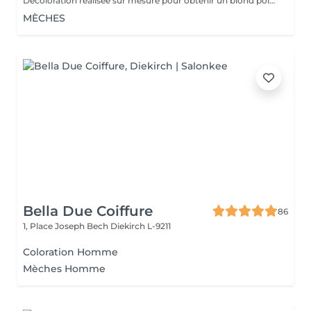
Décoloration réalisée sur mesure pour obtenir un blond polaire ,gris ou toute autre nuance claire . la prestation est adaptée à l'état et à la nature de vos cheveux afin de préserver leur qualité. Un devis personnalisé sera établi avant toute prestation , le tarif pouvant varier selon la longueur des cheveux ,l'épaisseur et le travail a réaliser .
MÈCHES
Bella Due Coiffure
86
1, Place Joseph Bech
Diekirch L-9211
Coloration Homme
Mèches Homme