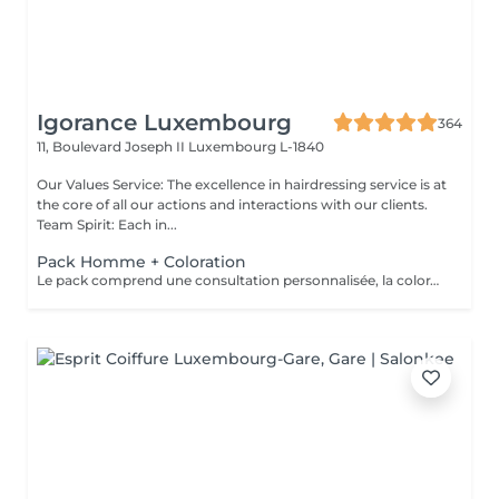
Igorance Luxembourg
364
11, Boulevard Joseph II
Luxembourg L-1840
Our Values Service: The excellence in hairdressing service is at
the core of all our actions and interactions with our clients.
Team Spirit: Each in...
Pack Homme + Coloration
Le pack comprend une consultation personnalisée, la coloration avec les produits LOREAL PROFESSIONNEL , shampooing et conditionneur spécifiques REDKEN , la coupe IGORANCE ( finitions sur cheveux secs) , les produits de styling REDKEN * Tarifs à titre indicatifs à confirmer après la consultation personnalisée établit auprès de votre coiffeur/stylist/spécialiste * La direction se réserve le droit d’apporter des modifications pour le bon fonctionnement du salon