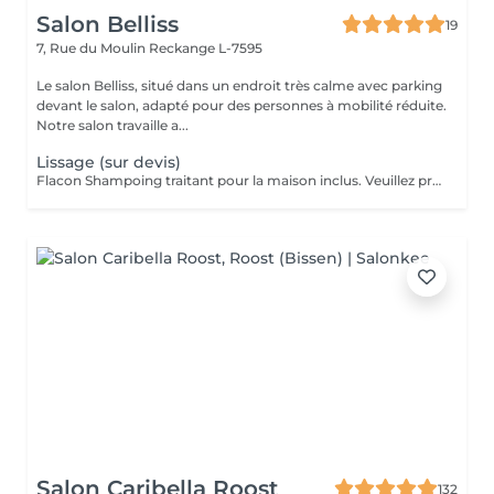
Salon Belliss
19
7, Rue du Moulin
Reckange L-7595
Le salon Belliss, situé dans un endroit très calme avec parking
devant le salon, adapté pour des personnes à mobilité réduite.
Notre salon travaille a...
Lissage (sur devis)
Flacon Shampoing traitant pour la maison inclus. Veuillez prendre note que les prix indiqués sur Salonkee sont communiqués à titre informatif et s'entendent de base. Ces derniers sont susceptibles de varier selon le diagnostic réalisé à votre arrivée au salon et l'expertise du professionnel à qui vous confiez votre beauté. Dans tous les cas, un devis précis vous sera proposé et toutes réalisations de prestations seront effectuées avec votre accord. Un grand merci d'avance pour votre compréhension. Au plaisir de vous recevoir très vite.
Salon Caribella Roost
132