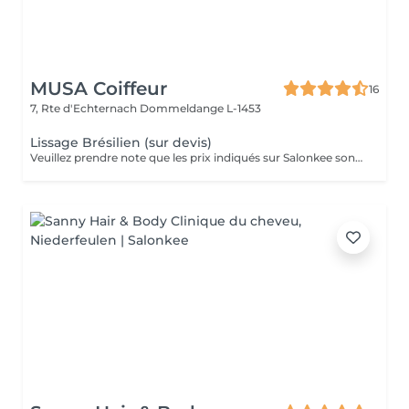
MUSA Coiffeur
16
7, Rte d'Echternach
Dommeldange L-1453
Lissage Brésilien (sur devis)
Veuillez prendre note que les prix indiqués sur Salonkee sont communiqués à titre informatif et s'entendent de base. Ces derniers sont susceptibles de varier selon le diagnostic réalisé à votre arrivée au salon et l'expertise du professionnel à qui vous confiez votre beauté. Dans tous les cas, un devis précis vous sera proposé et toutes réalisations de prestations seront effectuées avec votre accord. Un grand merci d'avance pour votre compréhension. Au plaisir de vous recevoir très vite.