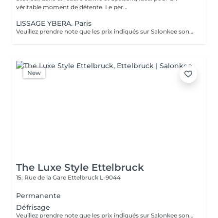
véritable moment de détente. Le per...
LISSAGE YBERA. Paris
Veuillez prendre note que les prix indiqués sur Salonkee sont communiqués à titre informatif et s'entendent de base. Ces derniers sont susceptibles de varier selon le diagnostic réalisé à votre arrivée au salon et l'expertise du professionnel à qui vous confiez votre beauté. Dans tous les cas, un devis précis vous sera proposé et toutes réalisations de prestations seront effectuées avec votre accord. Un grand merci d'avance pour votre compréhension. Au plaisir de vous revoir très vite.
New
The Luxe Style Ettelbruck
15, Rue de la Gare
Ettelbruck L-9044
Permanente
Défrisage
Veuillez prendre note que les prix indiqués sur Salonkee sont communiqués à titre informatif et s'entendent de base. Ces derniers sont susceptibles de varier selon le diagnostic réalisé à votre arrivée au salon et l'expertise du professionnel à qui vous confiez votre beauté. Dans tous les cas, un devis précis vous sera proposé et toutes réalisations de prestations seront effectuées avec votre accord. Un grand merci d'avance pour votre compréhension. Au plaisir de vous recevoir très vite.