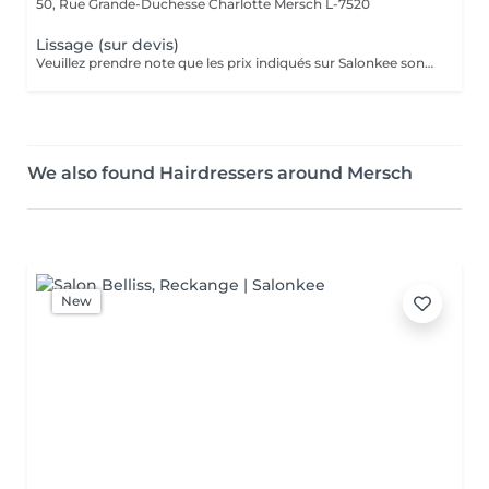
50, Rue Grande-Duchesse Charlotte
Mersch L-7520
Lissage (sur devis)
Veuillez prendre note que les prix indiqués sur Salonkee sont communiqués à titre informatif et s'entendent de base. Ces derniers sont susceptibles de varier selon le diagnostic réalisé à votre arrivée au salon et l'expertise du professionnel à qui vous confiez votre beauté. Dans tous les cas, un devis précis vous sera proposé et toutes réalisations de prestations seront effectuées avec votre accord. Un grand merci d'avance pour votre compréhension. Au plaisir de vous recevoir très vite.
We also found Hairdressers around Mersch
New