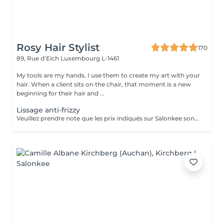
Rosy Hair Stylist
170
89, Rue d'Eich
Luxembourg L-1461
My tools are my hands. I use them to create my art with your
hair. When a client sits on the chair, that moment is a new
beginning for their hair and ...
Lissage anti-frizzy
Veuillez prendre note que les prix indiqués sur Salonkee sont communiqués à titre informatif et s'entendent de base. Ces derniers sont susceptibles de varier selon le diagnostic réalisé à votre arrivée au salon et l'expertise du professionnel à qui vous confiez votre beauté. Dans tous les cas, un devis précis vous sera proposé et toutes réalisations de prestations seront effectuées avec votre accord. Un grand merci d'avance pour votre compréhension. Au plaisir de vous recevoir très vite.