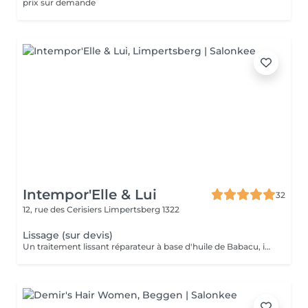
prix sur demande
Intempor'Elle & Lui
32
12, rue des Cerisiers
Limpertsberg 1322
Lissage (sur devis)
Un traitement lissant réparateur à base d'huile de Babacu, idéal pour discipliner, hydrater et réparer les cheveux. Il réduit le volume, élimine les frisottis et apporte une brillance intense tout en conservant un effet naturel. Parfait pour les cheveux secs, ondulés, frisés ou sensibilisés, qu'ils soient colorés, décolorés ou naturel. Résultat : des cheveux doux, souples et faciles à coiffer pendant 4 à 6 mois. Pour la prise de rendez-vous, nous vous invitons à nous appeler ou nous envoyer un SMS. Veuillez prendre note que les prix indiqués sur Salonkee sont communiqués à titre informatif et s'entendent de base. Ces derniers sont susceptibles de varier selon le diagnostic réalisé à votre arrivée au salon et l'expertise du professionnel à qui vous confiez votre beauté. Dans tous les cas, un devis précis vous sera proposé et toutes réalisations de prestations seront effectuées avec votre accord. Un grand merci d'avance pour votre compréhension. Au plaisir de vous recevoir très vite.