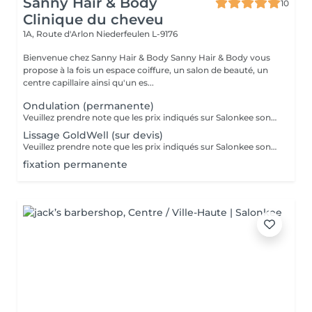
Sanny Hair & Body
10
Clinique du cheveu
1A, Route d'Arlon
Niederfeulen L-9176
Bienvenue chez Sanny Hair & Body Sanny Hair & Body vous
propose à la fois un espace coiffure, un salon de beauté, un
centre capillaire ainsi qu'un es...
Ondulation (permanente)
Veuillez prendre note que les prix indiqués sur Salonkee sont communiqués à titre informatif et s'entendent de base. Ces derniers sont susceptibles de varier selon le diagnostic réalisé à votre arrivée au salon et l'expertise du professionnel à qui vous confiez votre beauté. Dans tous les cas, un devis précis vous sera proposé et toutes réalisations de prestations seront effectuées avec votre accord. Un grand merci d'avance pour votre compréhension. Au plaisir de vous recevoir très vite.
Lissage GoldWell (sur devis)
Veuillez prendre note que les prix indiqués sur Salonkee sont communiqués à titre informatif et s'entendent de base. Ces derniers sont susceptibles de varier selon le diagnostic réalisé à votre arrivée au salon et l'expertise du professionnel à qui vous confiez votre beauté. Dans tous les cas, un devis précis vous sera proposé et toutes réalisations de prestations seront effectuées avec votre accord. Un grand merci d'avance pour votre compréhension. Au plaisir de vous recevoir très vite.
fixation permanente