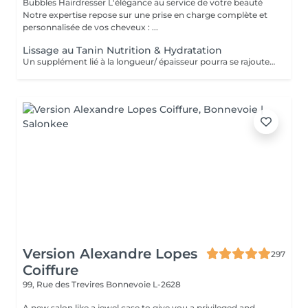
Bubbles Hairdresser L'élégance au service de votre beauté
Notre expertise repose sur une prise en charge complète et
personnalisée de vos cheveux : ...
Lissage au Tanin Nutrition & Hydratation
Un supplément lié à la longueur/ épaisseur pourra se rajouter au tarif du Lissage Brésilien . Un devis vous est offert sur simple demande sans engagement.
Version Alexandre Lopes
297
Coiffure
99, Rue des Trevires
Bonnevoie L-2628
A new salon like a jewel case to give you a privileged and