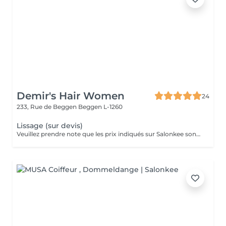
Demir's Hair Women
24
233, Rue de Beggen
Beggen L-1260
Lissage (sur devis)
Veuillez prendre note que les prix indiqués sur Salonkee sont communiqués à titre informatif et s'entendent de base. Ces derniers sont susceptibles de varier selon le diagnostic réalisé à votre arrivée au salon et l'expertise du professionnel à qui vous confiez votre beauté. Dans tous les cas, un devis précis vous sera proposé et toutes réalisations de prestations seront effectuées avec votre accord. Un grand merci d'avance pour votre compréhension. Au plaisir de vous recevoir très vite.