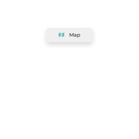
Map
Company
Support
Team
&
Careers
Information for salons
Legal
Exercise withdrawal right