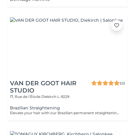
VAN DER GOOT HAIR
513
STUDIO
17, Rue de l'Étoile
Diekirch L-9229
Brazilian Straightening
Elevate your hair with our Brazilian permanent straightening treatment, designed to create sleek, smooth, and frizz-free hair. This professional treatment reshapes the hair structure, eliminating unwanted waves and curls while leaving the hair glossy, soft, and easy to manage. Long-lasting results keep your hair smooth and polished from root to tip, making everyday styling effortless.