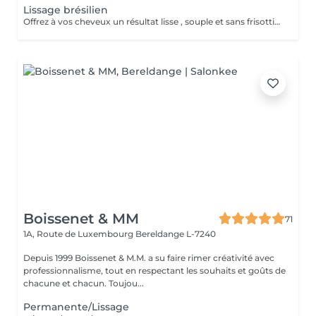
Lissage brésilien
Offrez à vos cheveux un résultat lisse , souple et sans frisottis grâce à notre lissage brésilien permanent . Ce soin professionnel modifie la structure du cheveu , réduit les ondulations ou boucles indésirables et laisse les cheveux brillants , doux et faciles à coiffer . Le résultat longue durée permet d`obtenir des cheveux durablement lisses et soignés , tout en facilitant le coiffage au quotidien . Cette prestation inclut l`application du soin de lissage brésilien ainsi que la finition pour un résultat lisse , brillant et durable .
Boissenet & MM
71
1A, Route de Luxembourg
Bereldange L-7240
Depuis 1999 Boissenet & M.M. a su faire rimer créativité avec
professionnalisme, tout en respectant les souhaits et goûts de
chacune et chacun. Toujou...
Permanente/Lissage