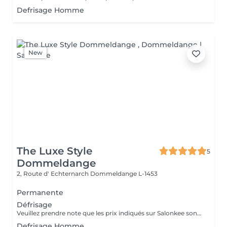
Defrisage Homme
New
The Luxe Style
5
Dommeldange
2, Route d' Echternarch
Dommeldange L-1453
Permanente
Défrisage
Veuillez prendre note que les prix indiqués sur Salonkee sont communiqués à titre informatif et s'entendent de base. Ces derniers sont susceptibles de varier selon le diagnostic réalisé à votre arrivée au salon et l'expertise du professionnel à qui vous confiez votre beauté. Dans tous les cas, un devis précis vous sera proposé et toutes réalisations de prestations seront effectuées avec votre accord. Un grand merci d'avance pour votre compréhension. Au plaisir de vous recevoir très vite.
Defrisage Homme