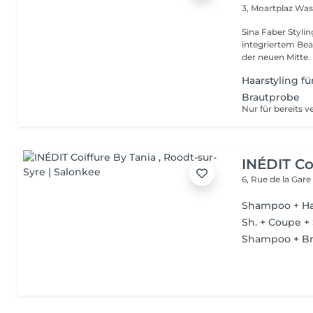
3, Moartplaz
Wass
Sina Faber Styli
integriertem Bea
Haarstyling f
Brautprobe
INÉDIT Co
6, Rue de la Gar
Shampoo + Ha
Sh. + Coupe +
Shampoo + B