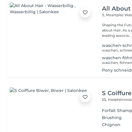
All About 
3, Moartplaz
Wass
Shaping the Future and Cre
about Hair. As a
leading associa...
waschen-schne
waschen, schneid
waschen-föhne
waschen, föhnen 
Pony schneid
S Coiffur
55, Haaptstroos
Forfait Sham
Brushing
Chignon