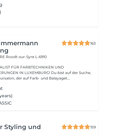
ng
)
Zimmermann
163
ing
ARE
Roodt-sur-Syre L-6910
ALIST FÜR FARBTECHNIKEN UND
UNGEN IN LUXEMBURG! Du bist auf der Suche,
nach einem Friseursalon, der auf Farb- und Balayaget...
ut
 years)
ASSIC
r Styling und
159