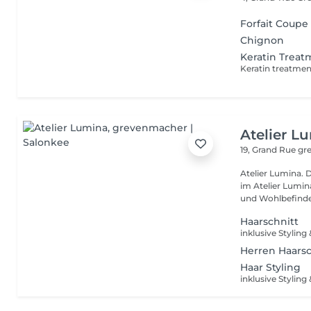
Forfait Coupe 
Chignon
Keratin Trea
Atelier L
19, Grand Rue
gr
Atelier Lumina. Dein
im Atelier Lumina einem Ort, an dem Handwerkskunst, Natürlic
und Wohlbefinde
Haarschnitt
inklusive Stylin
Herren Haarsc
Haar Styling
inklusive Stylin