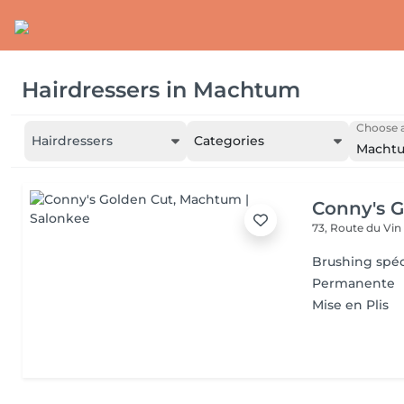
Hairdressers
in
Machtum
Choose a
Hairdressers
Categories
Macht
Conny's G
73, Route du Vi
Brushing spéc
Permanente
Mise en Plis