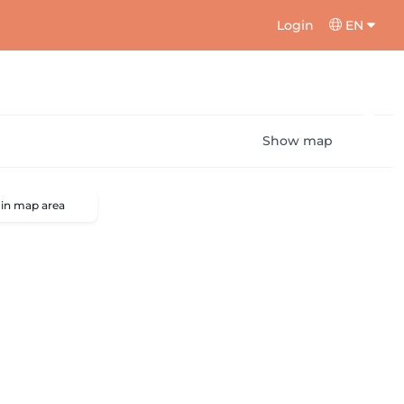
Login
EN
Show map
 in map area