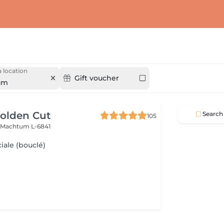
 location
Gift voucher
um
olden Cut
Search
105
n
Machtum L-6841
iale (bouclé)