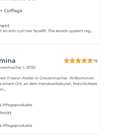
+ Coiffage
tment
Keratin treatment an anti-curl hair facelift. The keratin system regenerates very damaged hair, they feel the energy and feeling of a new hair, shiny and strongly recovered.
umina
78
evenmacher L-6730
 Friseur-Atelier in Grevenmacher. Willkommen
hkeit
n...
g & Pflegeprodukte
hnitt
g & Pflegeprodukte