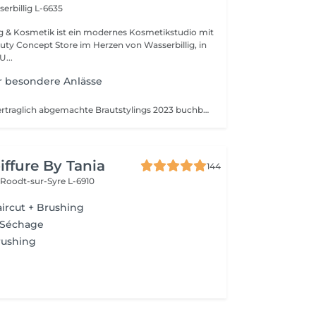
erbillig L-6635
ng & Kosmetik ist ein modernes Kosmetikstudio mit
uty Concept Store im Herzen von Wasserbillig, in
der neuen Mitte. U...
ür besondere Anlässe
Nur für bereits vertraglich abgemachte Brautstylings 2023 buchbar. Wenn du Interesse an einem Brautstyling hast, was du noch nicht gebucht hast, bitte nicht buchen. Kontaktiere mich dann erst über WhatsApp.
iffure By Tania
144
e
Roodt-sur-Syre L-6910
ircut + Brushing
 Séchage
rushing