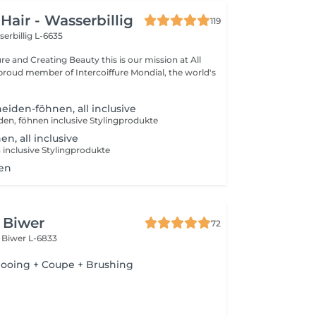
Hair - Wasserbillig
119
erbillig L-6635
ating Beauty this is our mission at All
 proud member of Intercoiffure Mondial, the world's
iden-föhnen, all inclusive
en, föhnen inclusive Stylingprodukte
n, all inclusive
inclusive Stylingprodukte
en
e Biwer
72
s
Biwer L-6833
pooing + Coupe + Brushing