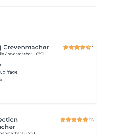
aj Grevenmacher
4
lle
Grevenmacher L-6791
e
 Coiffage
e
ection
215
cher
evenmacher L- 6730