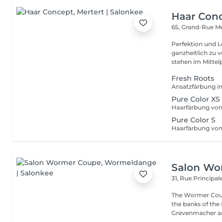
Haar Con
65, Grand-Rue
Me
Perfektion und Leidenschaft Unsere Le
ganzheitlich zu 
stehen im Mittelp
Fresh Roots
Pure Color XS
Pure Color S
Salon Wo
31, Rue Principal
The Wormer Coupe
the banks of th
Grevenmacher an