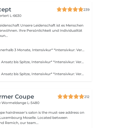
cept
239
rtert L-6630
idenschaft ist es Menschen
verwöhnen. Ihre Persönlichkeit und Individualität
un...
Ansatzfärbung innerhalb 3 Monate, Intensivkur* *Intensivkur: Versorgt das Haar mit hochkonzentrierten Pflegewirkstoffen, die tief in die Haarstruktur eindringen und Schäden gezielt reparieren
Haarfärbung von Ansatz bis Spitze, Intensivkur* *Intensivkur: Versorgt das Haar mit hochkonzentrierten Pflegewirkstoffen, die tief in die Haarstruktur eindringen und Schäden gezielt reparieren
Haarfärbung von Ansatz bis Spitze, Intensivkur* *Intensivkur: Versorgt das Haar mit hochkonzentrierten Pflegewirkstoffen, die tief in die Haarstruktur eindringen und Schäden gezielt reparieren
rmer Coupe
212
e
Wormeldange L-5480
 hairdresser's salon is the must-see address on
e Luxembourg Moselle. Located between
d Remich, our team...