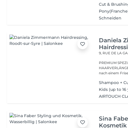
Cut & Brushi
Pony(Franche
Schneiden
Daniela 
Hairdress
9, RUE DE LA G
PREMIUM SPEZI
HAARVERLÄNGER
Shampoo + C
Kids (up to 16
AIRTOUCH CL
Sina Fabe
Kosmetik