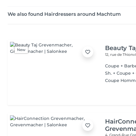
We also found Hairdressers around Machtum
Beauty T
New
12, rue de Thionvi
Coupe + Barb
Sh. + Coupe +
Coupe Homm
HairConn
Grevenma
4, Grand-Rue
Gr