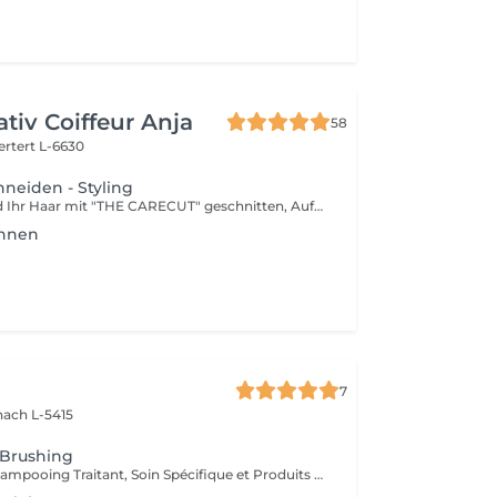
ativ Coiffeur Anja
58
ertert L-6630
neiden - Styling
Auf Wunsch wird Ihr Haar mit "THE CARECUT" geschnitten, Aufpreis: +10€ Informationsvideo "THE CARECUT" oben Video anklicken
öhnen
7
ach L-5415
 Brushing
Diagnostique, Shampooing Traitant, Soin Spécifique et Produits Coiffants inclus