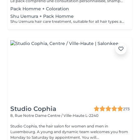
Le pack comprend une consultation personnalisée, shampooing et conditionneur spécifiques REDKEN, la coupe IGORANCE (finitions sur cheveux secs ) et les produits de styling REDKEN * Tarifs à titre indicatifs à confirmer après la consultation personnalisée établit auprès de votre coiffeur/stylist/spécialiste * La direction se réserve le droit d’apporter des modifications pour le bon fonctionnement du salon
Pack Homme + Coloration
Shu Uemura + Pack Homme
Shu Uemura hair care treatment, suitable for all hair types and scalp + Styling Homme Prices are indicative and subject to confirmation after a personalized consultation with your hairdresser/stylist/specialist. Management reserves the right to make modifications for the smooth operation of the salon.
Studio Cophia
273
8, Rue Notre Dame
Centre / Ville-Haute L-2240
Studio Cophia, the hair salon for women and men in
Luxembourg. A young and dynamic team welcomes you from
Monday to Saturday by appointment. You will...