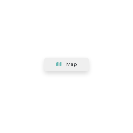
Map
Company
Support
Team
&
Careers
Information for salons