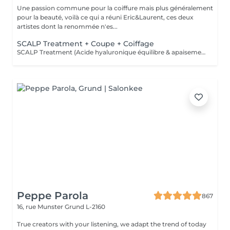
Une passion commune pour la coiffure mais plus généralement
pour la beauté, voilà ce qui a réuni Eric&Laurent, ces deux
artistes dont la renommée n'es...
SCALP Treatment + Coupe + Coiffage
SCALP Treatment (Acide hyaluronique équilibre & apaisement) Pour rééquilibrer et purifier le cuir chevelu. Idéal en cas de démangeaisons, pellicules, sécheresse ou excès de sébum. -Apaise le cuir chevelu -Purifie en douceur -Rééquilibre la barrière protectrice naturelle -Favorise un environnement sain pour la pousse
Peppe Parola
867
16, rue Munster
Grund L-2160
True creators with your listening, we adapt the trend of today