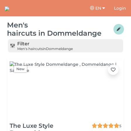
EN
Login
Men's
haircuts
in
Dommeldange
Filter
Men's haircuts
in
Dommeldange
New
The Luxe Style
5