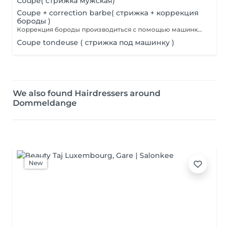
Coupe( стрижка мужская)
Coupe + correction barbe( стрижка + коррекция
бороды )
Коррекция бороды производиться с помощью машинки для стрижки волос.
Coupe tondeuse ( стрижка под машинку )
We also found Hairdressers around
Dommeldange
New