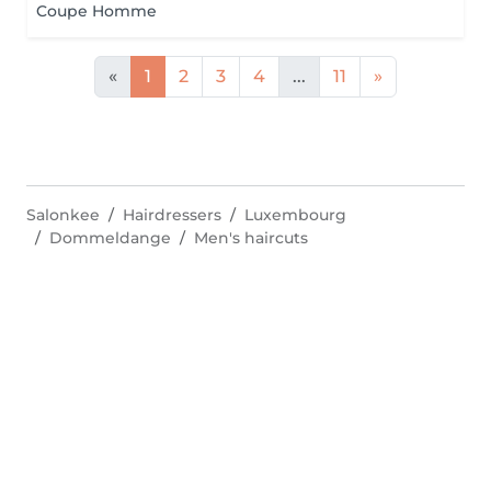
Coupe Homme
«
1
2
3
4
...
11
»
Salonkee
Hairdressers
Luxembourg
Dommeldange
Men's haircuts