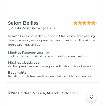
Salon Belliss
19
7, Rue du Moulin
Reckange L-7595
Le salon Belliss, situé dans un endroit très calme avec parking
devant le salon, adapté pour des personnes à mobilité réduite.
Notre salon travaille a...
Mèches Facecontouring
Ceci représente un éclaircissement uniquement sur le contour du visage. Si nécessaire, le gloss ou la patine doit être ajouté!
Mèches classiques
Veuillez prendre note que les prix indiqués sur Salonkee sont communiqués à titre informatif et s'entendent de base. Ces derniers sont susceptibles de varier selon le diagnostic réalisé à votre arrivée au salon et l'expertise du professionnel à qui vous confiez votre beauté. Dans tous les cas, un devis précis vous sera proposé et toutes réalisations de prestations seront effectuées avec votre accord. Un grand merci d'avance pour votre compréhension. Au plaisir de vous recevoir très vite.
Babylights
Babylights mèches très fines, résultat tout à fait naturel, a cela faut encore ajouter la patine, le traitement et le brushing.