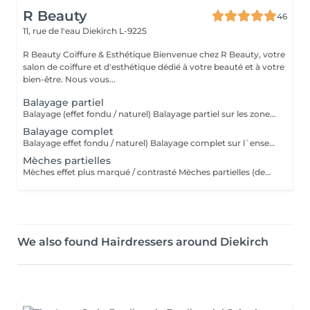
R Beauty
46
11, rue de l'eau
Diekirch L-9225
R Beauty Coiffure & Esthétique Bienvenue chez R Beauty, votre
salon de coiffure et d'esthétique dédié à votre beauté et à votre
bien-être. Nous vous...
Balayage partiel
Balayage (effet fondu / naturel) Balayage partiel sur les zones visibles de la chevelure : contours du visage , dessus de la tête et nuque . Idéal pour raviver un balayage existant ou apporter de la lumière sans réaliser un balayage complet. Le glossing / la patine est inclus(e) dans cette prestation. Veuillez sélectionner une finition.
Balayage complet
Balayage effet fondu / naturel) Balayage complet sur l`ensemble de la chevelure pour un résultat lumineux , naturel et sur mesure . Idéal pour un changement ou un éclaircissement global . Le glossing / la patine est inclus(e) dans cette prestation. Veuillez sélectionner une finition.
Mèches partielles
Mèches effet plus marqué / contrasté Mèches partielles (demi-tête de mèches) Prestation d'éclaircissement ciblée sur certaines zones des cheveux afin d'apporter lumière, relief et éclat, tout en conservant un résultat harmonieux et naturel. Idéal pour illuminer le visage ou entretenir un éclaircissement. Le glossing / la patine est inclus(e) dans cette prestation. Veuillez sélectionner une finition.
We also found Hairdressers around Diekirch