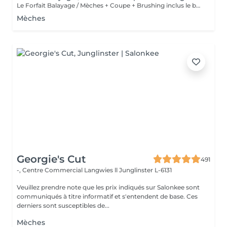
Le Forfait Balayage / Mèches + Coupe + Brushing inclus le balayage, le traitement, la coupe, le brushing, le shampoing et le soin. Le prix pourra varier en fonction de la longueur des cheveux. Pour tout renseignement complémentaire, n'hésitez pas à nous appeler.
Mèches
Georgie's Cut
491
-, Centre Commercial Langwies ll
Junglinster L-6131
Veuillez prendre note que les prix indiqués sur Salonkee sont
communiqués à titre informatif et s'entendent de base. Ces
derniers sont susceptibles de...
Mèches