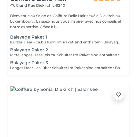
47, Grand Rue
Diekirch L-9240
Bienvenue au Salon de Coiffure Belle Hair situé à Diekirch au
Luxembourg. Laissez-nous vous inspirer avec nos conseils et
notre expertise. Grâce à l...
Balayage Paket 1
Kurzes Haar - ca.bis Kinn Im Paket sind enthalten : Balayage ,Gloss und Haarschnitt mit Styling (Bei sehr dicken oder sehr vielen Haaren ist es möglich das ein Aufpreis von bis zu 20€ entstehen kann)
Balayage Paket 2
Mittellanges Haar- bis ca. Schulter Im Paket sind enthalten : Balayage ,Gloss und Haarschnitt mit Styling (Bei sehr dicken oder sehr vielen Haaren ist es möglich das ein Aufpreis von bis zu 20€ entstehen kann)
Balayage Paket 3
Langes Haar - ca. über Schulter Im Paket sind enthalten : Balayage ,Gloss und Haarschnitt mit Styling (Bei sehr dicken oder sehr vielen Haaren ist es möglich das ein Aufpreis von bis zu 20€ entstehen kann)