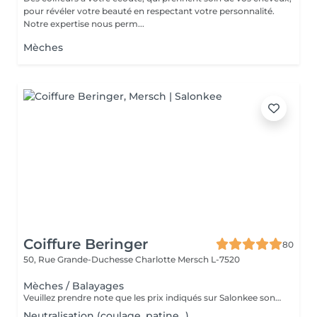
pour révéler votre beauté en respectant votre personnalité.
Notre expertise nous perm...
Mèches
Coiffure Beringer
80
50, Rue Grande-Duchesse Charlotte
Mersch L-7520
Mèches / Balayages
Veuillez prendre note que les prix indiqués sur Salonkee sont communiqués à titre informatif et s'entendent de base. Ces derniers sont susceptibles de varier selon le diagnostic réalisé à votre arrivée au salon et l'expertise du professionnel à qui vous confiez votre beauté. Dans tous les cas, un devis précis vous sera proposé et toutes réalisations de prestations seront effectuées avec votre accord. Un grand merci d'avance pour votre compréhension. Au plaisir de vous recevoir très vite.
Neutralisation (coulage, patine...)