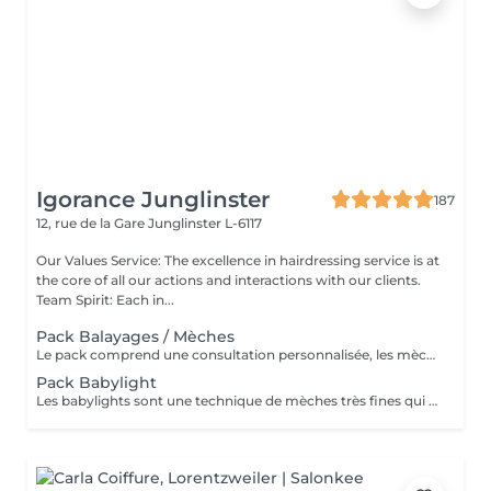
Igorance Junglinster
187
12, rue de la Gare
Junglinster L-6117
Our Values Service: The excellence in hairdressing service is at
the core of all our actions and interactions with our clients.
Team Spirit: Each in...
Pack Balayages / Mèches
Le pack comprend une consultation personnalisée, les mèches avec les produits LOREAL PROFESSIONNEL, shampooing et conditionneur spécifiques REDKEN, le séchage et les produits de styling REDKEN. Option Coupe : la coupe IGORANCE, ( finition sur cheveux sec), le séchage et les produits de styling REDKEN. * Tarifs à titre indicatifs à confirmer après la consultation personnalisée établit auprès de votre coiffeur/stylist/spécialiste * La direction se réserve le droit d’apporter des modifications pour le bon fonctionnement du salon
Pack Babylight
Les babylights sont une technique de mèches très fines qui donne un résultat lumineux. Le pack comprend une consultation personnalisée, des babylights avec les produits LOREAL PROFESSIONNEL, shampooing et conditionneur spécifiques REDKEN, le séchage et les produits de styling REDKEN Option Coupe : la coupe IGORANCE, ( finition sur cheveux sec), le séchage et les produits de styling REDKEN. * Tarifs à titre indicatifs à confirmer après la consultation personnalisée établit auprès de votre coiffeur/stylist/spécialiste * La direction se réserve le droit d’apporter des modifications pour le bon fonctionnement du salon