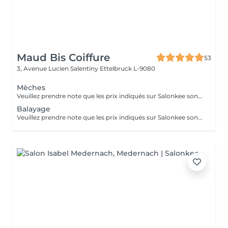
Maud Bis Coiffure
53
3, Avenue Lucien Salentiny
Ettelbruck L-9080
Mèches
Veuillez prendre note que les prix indiqués sur Salonkee sont communiqués à titre informatif et s'entendent de base. Ces derniers sont susceptibles de varier selon le diagnostic réalisé à votre arrivée au salon et l'expertise du professionnel à qui vous confiez votre beauté. Dans tous les cas, un devis précis vous sera proposé et toutes réalisations de prestations seront effectuées avec votre accord. Un grand merci d'avance pour votre compréhension. Au plaisir de vous recevoir très vite.
Balayage
Veuillez prendre note que les prix indiqués sur Salonkee sont communiqués à titre informatif et s'entendent de base. Ces derniers sont susceptibles de varier selon le diagnostic réalisé à votre arrivée au salon et l'expertise du professionnel à qui vous confiez votre beauté. Dans tous les cas, un devis précis vous sera proposé et toutes réalisations de prestations seront effectuées avec votre accord. Un grand merci d'avance pour votre compréhension. Au plaisir de vous recevoir très vite.