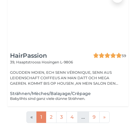
HairPassion
59
39, Haaptstrooss
Hosingen L-9806
GOUDDEN MOIEN, ECH SENN VÉRONIQUE, SENN AUS
LEIDENSCHAFT COIFFEUS AN MAN DATT OCH MEGA
GAEREN. KOMMT BIS OP HOUSEN ,AN MEIN SALON DEN
HAIRPASSION,...
Strähnen/Mèches/Balayage/Crêpage
Babylihts sind ganz viele dünne Strähnen.
«
1
2
3
4
...
9
»