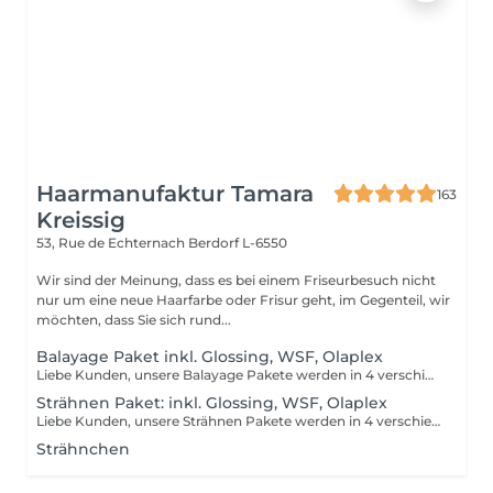
Haarmanufaktur Tamara
163
Kreissig
53, Rue de Echternach
Berdorf L-6550
Wir sind der Meinung, dass es bei einem Friseurbesuch nicht
nur um eine neue Haarfarbe oder Frisur geht, im Gegenteil, wir
möchten, dass Sie sich rund...
Balayage Paket inkl. Glossing, WSF, Olaplex
Liebe Kunden, unsere Balayage Pakete werden in 4 verschiedene Pakete unterteilt. Diese Unterteilungen richten sich nach Haarlänge und Haardicke. Ihr könnt uns sonst bei Unklarheiten auch gerne im Salon anrufen. Paket 1 ca. Kinnlanges Haar Paket 2 ca. bis Schulter Paket 3 ca. über Schulter Paket 4 ca. halber Rücken Bitte beachten Sie, dass bei einer falsch ausgewählten Buchungsoption keine Garantie für die Erbringung der Dienstleistung besteht. Danke für Ihr Verständnis.
Strähnen Paket: inkl. Glossing, WSF, Olaplex
Liebe Kunden, unsere Strähnen Pakete werden in 4 verschiedene Pakete unterteilt. Diese Unterteilungen richten sich nach Haarlänge und Haardicke. Paket 1 ca. Kurze Haare Paket 2 ca. bis Kinn Paket 3 ca. über Schulter Paket 4 ca. halber Rücken Bitte beachten Sie, dass bei einer falsch ausgewählten Buchungsoption keine Garantie für die Erbringung der Dienstleistung besteht. Danke für Ihr Verständnis.
Strähnchen