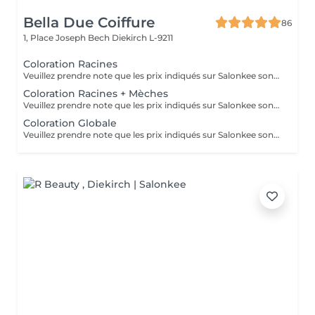
Bella Due Coiffure
86
1, Place Joseph Bech
Diekirch L-9211
Coloration Racines
Veuillez prendre note que les prix indiqués sur Salonkee sont communiqués à titre informatif et s'entendent de base. Ces derniers sont susceptibles de varier selon le diagnostic réalisé à votre arrivée au salon et l'expertise du professionnel à qui vous confiez votre beauté. Dans tous les cas, un devis précis vous sera proposé et toutes réalisations de prestations seront effectuées avec votre accord. Un grand merci d'avance pour votre compréhension. Au plaisir de vous recevoir très vite.
Coloration Racines + Mèches
Veuillez prendre note que les prix indiqués sur Salonkee sont communiqués à titre informatif et s'entendent de base. Ces derniers sont susceptibles de varier selon le diagnostic réalisé à votre arrivée au salon et l'expertise du professionnel à qui vous confiez votre beauté. Dans tous les cas, un devis précis vous sera proposé et toutes réalisations de prestations seront effectuées avec votre accord. Un grand merci d'avance pour votre compréhension. Au plaisir de vous recevoir très vite.
Coloration Globale
Veuillez prendre note que les prix indiqués sur Salonkee sont communiqués à titre informatif et s'entendent de base. Ces derniers sont susceptibles de varier selon le diagnostic réalisé à votre arrivée au salon et l'expertise du professionnel à qui vous confiez votre beauté. Dans tous les cas, un devis précis vous sera proposé et toutes réalisations de prestations seront effectuées avec votre accord. Un grand merci d'avance pour votre compréhension. Au plaisir de vous recevoir très vite.