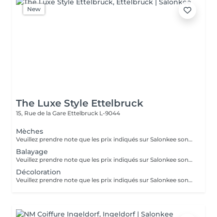
New
The Luxe Style Ettelbruck
15, Rue de la Gare
Ettelbruck L-9044
Mèches
Veuillez prendre note que les prix indiqués sur Salonkee sont communiqués à titre informatif et s'entendent de base. Ces derniers sont susceptibles de varier selon le diagnostic réalisé à votre arrivée au salon et l'expertise du professionnel à qui vous confiez votre beauté. Dans tous les cas, un devis précis vous sera proposé et toutes réalisations de prestations seront effectuées avec votre accord. Un grand merci d'avance pour votre compréhension. Au plaisir de vous recevoir très vite.
Balayage
Veuillez prendre note que les prix indiqués sur Salonkee sont communiqués à titre informatif et s'entendent de base. Ces derniers sont susceptibles de varier selon le diagnostic réalisé à votre arrivée au salon et l'expertise du professionnel à qui vous confiez votre beauté. Dans tous les cas, un devis précis vous sera proposé et toutes réalisations de prestations seront effectuées avec votre accord. Un grand merci d'avance pour votre compréhension. Au plaisir de vous recevoir très vite.
Décoloration
Veuillez prendre note que les prix indiqués sur Salonkee sont communiqués à titre informatif et s'entendent de base. Ces derniers sont susceptibles de varier selon le diagnostic réalisé à votre arrivée au salon et l'expertise du professionnel à qui vous confiez votre beauté. Dans tous les cas, un devis précis vous sera proposé et toutes réalisations de prestations seront effectuées avec votre accord. Un grand merci d'avance pour votre compréhension. Au plaisir de vous recevoir très vite.