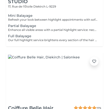
STUDIO
17, Rue de l'Étoile
Diekirch L-9229
Mini Balayage
Refresh your look between highlight appointments with soft face-framing and subtle balayage accents that brighten the face. Perfect for special occasions or when you want to add light without committing to a full highlight service. Gloss and toning are included for a luminous, beautifully blended finish.
Partial Balayage
Enhance all visible areas with a partial highlight service: neckline, face frame and the entire top section. Ideal for a half head or crown appointment. Tip-Outs, balayage, gloss and toning are included for a luminous and beautifully blended result.
Full Balayage
Our full highlight service brightens every section of the hair from the inside out, including precise work at the neckline and around the face. Ideal for a ¾ head to full head lightening service. Tip-Outs, balayage, gloss and toning are included for a luminous and beautifully blended result.
Coiffure Belle Hair
179