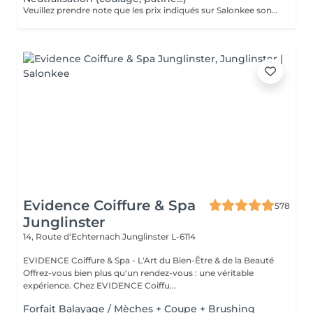
Veuillez prendre note que les prix indiqués sur Salonkee sont communiqués à titre informatif et s'entendent de base. Ces derniers sont susceptibles de varier selon le diagnostic réalisé à votre arrivée au salon et l'expertise du professionnel à qui vous confiez votre beauté. Dans tous les cas, un devis précis vous sera proposé et toutes réalisations de prestations seront effectuées avec votre accord. Un grand merci d'avance pour votre compréhension. Au plaisir de vous recevoir très vite.
Evidence Coiffure & Spa
578
Junglinster
14, Route d‘Echternach
Junglinster L-6114
EVIDENCE Coiffure & Spa - L'Art du Bien-Être & de la Beauté
Offrez-vous bien plus qu'un rendez-vous : une véritable
expérience. Chez EVIDENCE Coiffu...
Forfait Balayage / Mèches + Coupe + Brushing