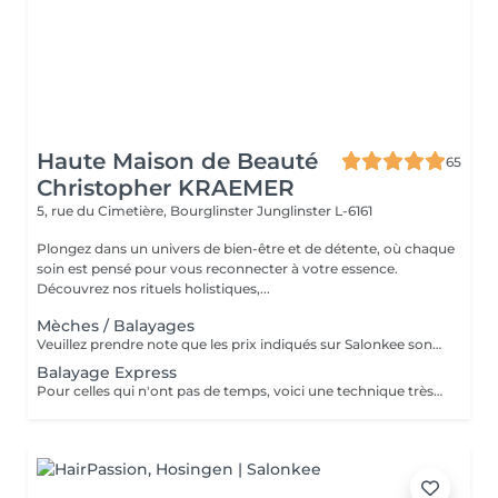
Haute Maison de Beauté
65
Christopher KRAEMER
5, rue du Cimetière, Bourglinster
Junglinster L-6161
Plongez dans un univers de bien-être et de détente, où chaque
soin est pensé pour vous reconnecter à votre essence.
Découvrez nos rituels holistiques,...
Mèches / Balayages
Veuillez prendre note que les prix indiqués sur Salonkee sont communiqués à titre informatif et s'entendent de base. Ces derniers sont susceptibles de varier selon le diagnostic réalisé à votre arrivée au salon et l'expertise du professionnel à qui vous confiez votre beauté. Dans tous les cas, un devis précis vous sera proposé et toutes réalisations de prestations seront effectuées avec votre accord. Un grand merci d'avance pour votre compréhension. Au plaisir de vous recevoir très vite.
Balayage Express
Pour celles qui n'ont pas de temps, voici une technique très intéressante. Elle se pratique sur les bordures, ainsi que des deux côtés de la raie, et au vertex. Nous gagnons plus ou moins 1 heure par rapport à un balayage classique