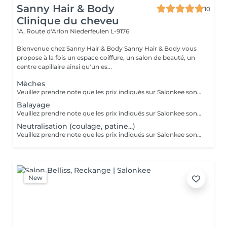
Sanny Hair & Body
10
Clinique du cheveu
1A, Route d'Arlon
Niederfeulen L-9176
Bienvenue chez Sanny Hair & Body Sanny Hair & Body vous
propose à la fois un espace coiffure, un salon de beauté, un
centre capillaire ainsi qu'un es...
Mèches
Veuillez prendre note que les prix indiqués sur Salonkee sont communiqués à titre informatif et s'entendent de base. Ces derniers sont susceptibles de varier selon le diagnostic réalisé à votre arrivée au salon et l'expertise du professionnel à qui vous confiez votre beauté. Dans tous les cas, un devis précis vous sera proposé et toutes réalisations de prestations seront effectuées avec votre accord. Un grand merci d'avance pour votre compréhension. Au plaisir de vous recevoir très vite.
Balayage
Veuillez prendre note que les prix indiqués sur Salonkee sont communiqués à titre informatif et s'entendent de base. Ces derniers sont susceptibles de varier selon le diagnostic réalisé à votre arrivée au salon et l'expertise du professionnel à qui vous confiez votre beauté. Dans tous les cas, un devis précis vous sera proposé et toutes réalisations de prestations seront effectuées avec votre accord. Un grand merci d'avance pour votre compréhension. Au plaisir de vous recevoir très vite.
Neutralisation (coulage, patine...)
Veuillez prendre note que les prix indiqués sur Salonkee sont communiqués à titre informatif et s'entendent de base. Ces derniers sont susceptibles de varier selon le diagnostic réalisé à votre arrivée au salon et l'expertise du professionnel à qui vous confiez votre beauté. Dans tous les cas, un devis précis vous sera proposé et toutes réalisations de prestations seront effectuées avec votre accord. Un grand merci d'avance pour votre compréhension. Au plaisir de vous recevoir très vite.
New